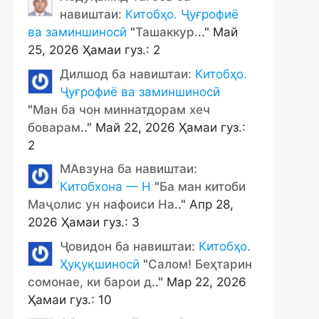
навиштаи:
Китобҳо. Ҷуғрофиё
ва заминшиносӣ
"
Ташаккур.
.." Май
25, 2026 Ҳамаи гуз.: 2
Дилшод ба навиштаи:
Китобҳо.
Ҷуғрофиё ва заминшиносӣ
"
Ман ба чон миннатдорам хеч
боварам
.." Май 22, 2026 Ҳамаи гуз.:
2
МАвзуна ба навиштаи:
Китобхона — Н
"
Ба ман китоби
Маҷолис ун нафоиси На
.." Апр 28,
2026 Ҳамаи гуз.: 3
Ҷовидон ба навиштаи:
Китобҳо.
Ҳуқуқшиносӣ
"
Салом! Беҳтарин
сомонае, ки барои д
.." Мар 22, 2026
Ҳамаи гуз.: 10