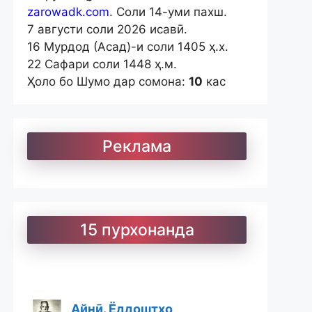
zarowadk.com
. Соли 14-уми пахш.
7 августи соли 2026 исавӣ.
16 Мурдод (Асад)-и соли 1405 ҳ.х.
22 Сафари соли 1448 ҳ.м.
Ҳоло бо Шумо дар сомона:
10
кас
Реклама
15 пурхонанда
Айнӣ. Ёддоштҳо