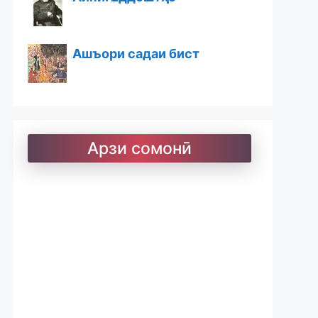
Ашъори садаи бист
Ашъори бостон
Арзи сомонӣ
Барои хатмкунанда
Китобхона
Дарсномаҳо
Қоидаҳои имло