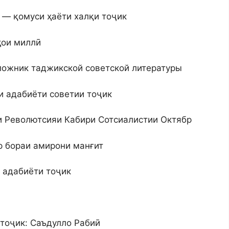
т — қомуси ҳаёти халқи тоҷик
ҳои миллӣ
ложник таджикской советской литературы
и адабиёти советии тоҷик
и Револютсияи Кабири Сотсиалистии Октябр
р бораи амирони манғит
 адабиёти тоҷик
тоҷик: Саъдулло Рабиӣ