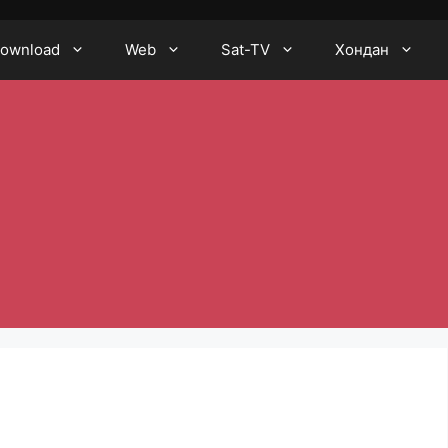
ownload
Web
Sat-TV
Хондан