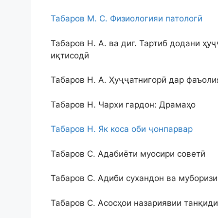
Табаров М. С. Физиологияи патологӣ
Табаров Н. А. ва диг. Тартиб додани ҳ
иқтисодӣ
Табаров Н. А. Ҳуҷҷатнигорӣ дар фаъоли
Табаров Н. Чархи гардон: Драмаҳо
Табаров Н. Як коса оби ҷонпарвар
Табаров С. Адабиёти муосири советӣ
Табаров С. Адиби сухандон ва мубориз
Табаров С. Асосҳои назариявии танқиди