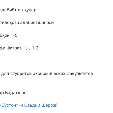
адабиёт ва ҳунар
стилоҳоти адабиётшиносӣ
бҳои 1-5
и Фитрат. ҶҶ. 1-2
к для студентов экономических факультетов
ар Бадахшон
 «Бӯстон»-и Саъдии Шерозӣ