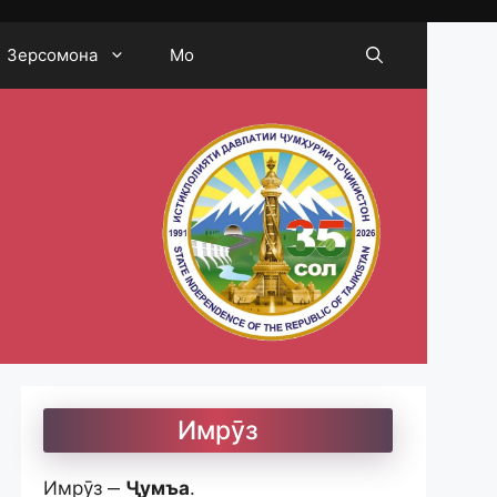
Зерсомона
Мо
Имрӯз
Имрӯз ‒
Ҷумъа
.