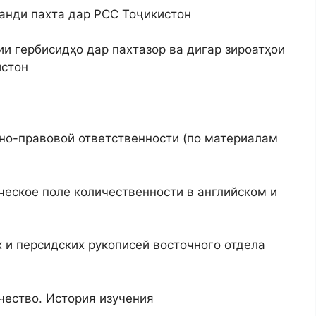
ланди пахта дар РСС Тоҷикистон
и гербисидҳо дар пахтазор ва дигар зироатҳои
истон
йно-правовой ответственности (по материалам
ческое поле количественности в английском и
 и персидских рукописей восточного отдела
чество. История изучения