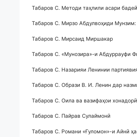
Табаров С. Методи таҳлили асари баде
Табаров С. Мирзо Абдулвоҳиди Мунзим:
Табаров С. Мирсаид Миршакар
Табаров С. «Мунозира»-и Абдуррауфи Ф
Табаров С. Назарияи Ленинии партиявия
Табаров С. Образи В. И. Ленин дар назм
Табаров С. Оила ва вазифаҳои хонадорӣ
Табаров С. Пайрав Сулаймонӣ
Табаров С. Романи «Ғуломон»-и Айнӣ ҳ