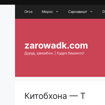
Skip
to
Оғоз
Мерос
Сарнавишт
D
content
zarowadk.com
Дуруд, ҳамзабон. | Худро бишинос!
Китобхона — Т