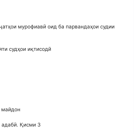
уҷҷатҳои мурофиавӣ оид ба парвандаҳои судии
яти судҳои иқтисодӣ
и майдон
 адабӣ. Қисми 3