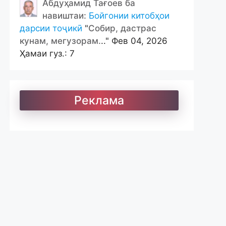
Абдуҳамид Тағоев ба
навиштаи:
Бойгонии китобҳои
дарсии тоҷикӣ
"
Собир, дастрас
кунам, мегузорам.
.." Фев 04, 2026
Ҳамаи гуз.: 7
Реклама