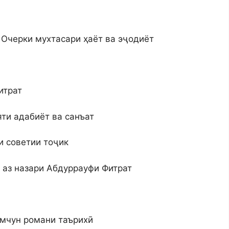
ӣ
 Очерки мухтасари ҳаёт ва эҷодиёт
итрат
ти адабиёт ва санъат
и советии тоҷик
 аз назари Абдуррауфи Фитрат
амчун романи таърихӣ