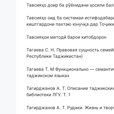
Тавсияҳо доир ба рӯёнидани ҳосили ба
Тавсияҳо оид ба системаи истифодабари
киштгардони пахтаю юнучқа дар Тоҷик
Тавсияҳои методӣ барои китобдорон
Тагаева С. Н. Правовая сущность семе
Республики Таджикистан)
Тагаева Т. М Функционально — семанти
таджикском языках
Тагирджанов А. Т. Описание таджикских
библиотеки ЛГУ. Т. 1
Тагирджанов А. Т. Рудаки. Жизнь и твор