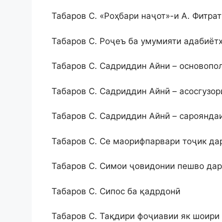
Табаров С. «Роҳбари наҷот»-и А. Фитра
Табаров С. Роҷеъ ба умумияти адабиёт
Табаров С. Садриддин Айни – основопо
Табаров С. Садриддин Айнӣ – асосгузор
Табаров С. Садриддин Айнӣ – сароянда
Табаров С. Се маорифпарвари тоҷик да
Табаров С. Симои ҷовидонии пешво дар
Табаров С. Сипос ба қадрдонӣ
Табаров С. Тақдири фоҷиавии як шоири 