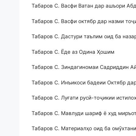
Табаров С. Васфи Ватан дар ашъори Аб
Табаров С. Васфи октябр дар назми тоҷ
Табаров С. Дастури таълим оид ба назар
Табаров С. Ёде аз Одина Ҳошим
Табаров С. Зиндагиномаи Садриддин Ай
Табаров С. Инъикоси бадеии Октябр дар
Табаров С. Луғати русӣ-тоҷикии истило
Табаров С. Мавлуди шариф ё худ миръо
Табаров С. Материалҳо оид ба омӯхтани