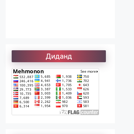
Лоиқ. Модарнома
Рефератҳо-1
Диданд
Рефератҳо-2
Рубоиёти Хайём
Саъдӣ. Гулистон