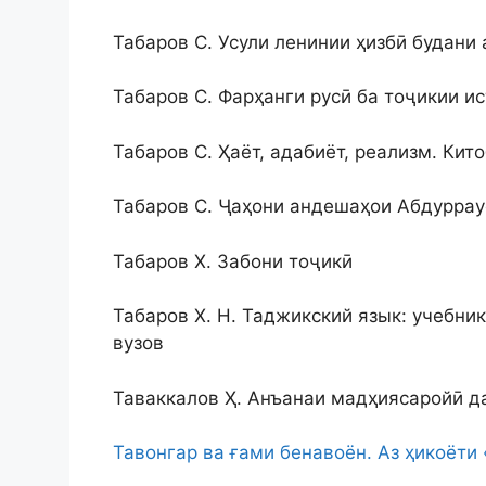
Табаров С. Усули ленинии ҳизбӣ будани 
Табаров С. Фарҳанги русӣ ба тоҷикии и
Табаров С. Ҳаёт, адабиёт, реализм. Кито
Табаров С. Ҷаҳони андешаҳои Абдуррауф
Табаров Х. Забони тоҷикӣ
Табаров Х. Н. Таджикский язык: учебни
вузов
Таваккалов Ҳ. Анъанаи мадҳиясаройӣ д
Тавонгар ва ғами бенавоён. Аз ҳикоёти