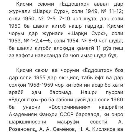
Қисми сеюми «Ёддоштҳо» аввал дар
журнали «Шарқи Сурх», соли 1949, № 11-12;
соли 1950, № 2-5, 7-10 чоп шуда, дар соли
1950 ба шакли китоб нашр гардид. Қисми
чорум дар журнали «Шарқи Сурх», соли
1953, № 1-2,4—5, соли 1954, № 6-9 чоп шуда,
ба шакли китоби алоҳида ҳамагӣ 11 рӯз пеш
аз вафоти нависанда ба чоп имзо шуда буд.
Қисми сеюм ва чоруми «Ёддоштҳо» боз
дар соли 1955 дар як ҷилд табъ ёфт ва дар
солҳои 1958-1959 чор китоби ин асар бо хати
арабӣ ҳам баромад. Нашри пурраи
«Ёддоштҳо»-ро ба забони русӣ дар соли 1960
ба унвони «Воспоминания» нашриёти
Академияи Фанҳои СССР баровард, ки онро
шарқшиносони маъруфи советӣ А.
Розенфелд, А. А. Семёнов, Н. А. Кисляков ва