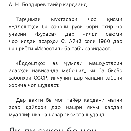
А. Н. Болдирев тайёр кардаанд.
Тарҷимаи мухтасари чор қисми
«Ёддоштҳо» ба забони русӣ бори охир бо
унвони «Бухара» дар ҷилди сеюми
чорҷилдаи асарҳои С. Айнӣ соли 1960 дар
нашриёти «Известия» ба табъ расидааст.
«Ёддоштҳо» аз ҷумлаи машҳуртарин
асарҳои нависанда мебошад, ки ба бисёр
забонҳои СССР, инчунин дар чандин забони
хориҷа чоп шудааст.
Дар вақти ба чоп тайёр кардани матни
асар қайдҳои дар нашри якум кардаи
муаллиф низ ба назар гирифта шуданд.