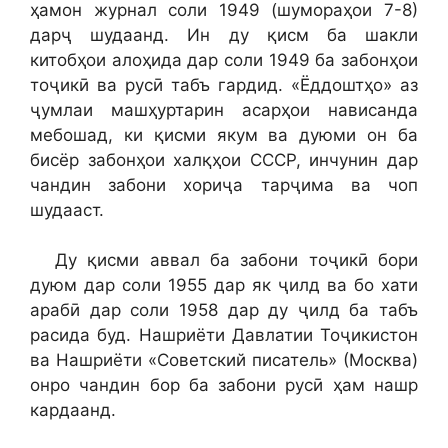
ҳамон журнал соли 1949 (шумораҳои 7-8)
дарҷ шудаанд. Ин ду қисм ба шакли
китобҳои алоҳида дар соли 1949 ба забонҳои
тоҷикӣ ва русӣ табъ гардид. «Ёддоштҳо» аз
ҷумлаи машҳуртарин асарҳои нависанда
мебошад, ки қисми якум ва дуюми он ба
бисёр забонҳои халқҳои СССР, инчунин дар
чандин забони хориҷа тарҷима ва чоп
шудааст.
Ду қисми аввал ба забони тоҷикӣ бори
дуюм дар соли 1955 дар як ҷилд ва бо хати
арабӣ дар соли 1958 дар ду ҷилд ба табъ
расида буд. Нашриёти Давлатии Тоҷикистон
ва Нашриёти «Советский писатель» (Москва)
онро чандин бор ба забони русӣ ҳам нашр
кардаанд.