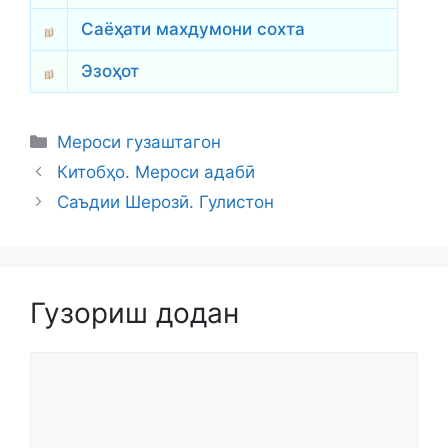
Саёҳати махдумони сохта
Эзоҳот
Categories
Мероси гузаштагон
Китобҳо. Мероси адабӣ
Саъдии Шерозӣ. Гулистон
Гузориш додан
Comment