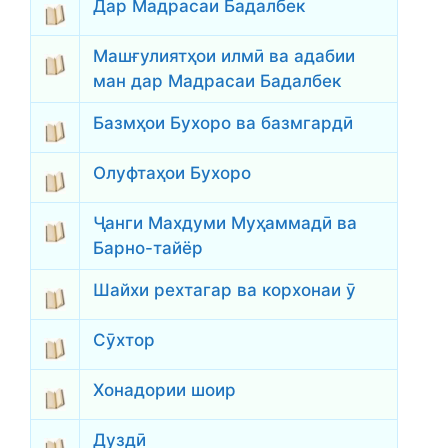
Дар Мадрасаи Бадалбек
Машғулиятҳои илмӣ ва адабии
ман дар Мадрасаи Бадалбек
Базмҳои Бухоро ва базмгардӣ
Олуфтаҳои Бухоро
Ҷанги Махдуми Муҳаммадӣ ва
Барно-тайёр
Шайхи рехтагар ва корхонаи ӯ
Сӯхтор
Хонадории шоир
Дуздӣ