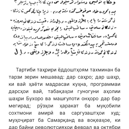
Тартиби таҳрири ёддоштҳоям тахминан ба
тарзи зерин мешавад: дар саҳро; дар шаҳр,
ки вай ҳаёти мадрасаи куҳна, программаи
дарсҳои вай, табақаҳои гуногуни аҳолии
шаҳри Бухоро ва машғулоти онҳоро дар бар
мегирад; рӯзҳои ҳаракат ба муқобили
сохтмони амирӣ ва саргузаштҳои худ;
муҳоҷират ба Самарқанд ва воқеаҳое, ки
дар байни револютсияҳои феврал ва октябри