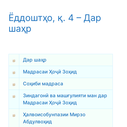
Ёддоштҳо, қ. 4 – Дар
шаҳр
Дар шаҳр
Мадрасаи Ҳоҷӣ Зоҳид
Соҳиби мадраса
Зиндагонӣ ва машғулияти ман дар
Мадрасаи Ҳоҷӣ Зоҳид
Ҳалвоисобунпазии Мирзо
Абдулвоҳид