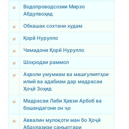
Водопроводсозии Мирзо
Абдулвоҳид
Обкашак сохтани худам
Қорӣ Нурулло
Чамадони Қорӣ Нурулло
Шоҳзодаи раммол
Аҳволи умумиам ва машғулиятҳои
илмӣ ва адабиам дар мадрасаи
Ҳоҷӣ Зоҳид
Мадрасаи Лаби Ҳавзи Арбоб ва
бошандагони он ҷо
Аввалин мулоқоти ман бо Ҳоҷӣ
Абдулазизи санъатгари