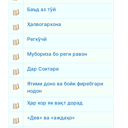
Баъд аз тӯй
Ҳалвогархона
Регкӯчӣ
Мубориза бо реги равон
Дар Соктаре
Ятими доно ва бойи фиребгари
нодон
Ҳар кор як вақт дорад
«Дев» ва «аждаҳо»