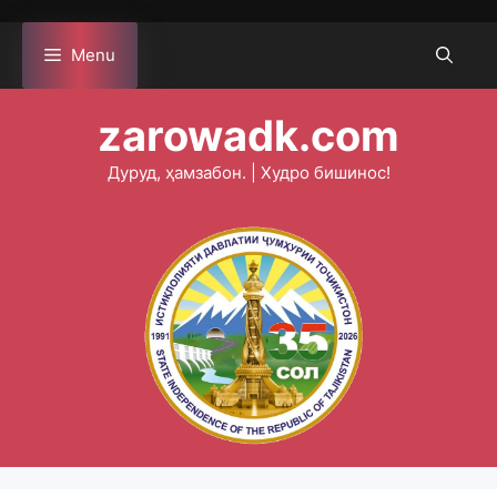
Skip
to
Menu
content
zarowadk.com
Дуруд, ҳамзабон. | Худро бишинос!