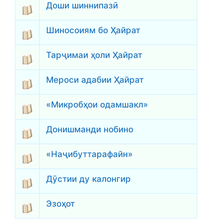
Доши шиннипазӣ
Шиносоиям бо Ҳайрат
Тарҷимаи ҳоли Ҳайрат
Мероси адабии Ҳайрат
«Микробҳои одамшакл»
Донишманди нобино
«Наҷибуттарафайн»
Дӯстии ду калонгир
Эзоҳот