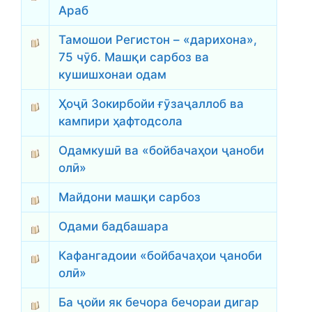
Араб
Тамошои Регистон – «дарихона»,
75 чӯб. Машқи сарбоз ва
кушишхонаи одам
Ҳоҷӣ Зокирбойи ғӯзаҷаллоб ва
кампири ҳафтодсола
Одамкушӣ ва «бойбачаҳои ҷаноби
олӣ»
Майдони машқи сарбоз
Одами бадбашара
Кафангадоии «бойбачаҳои ҷаноби
олӣ»
Ба ҷойи як бечора бечораи дигар