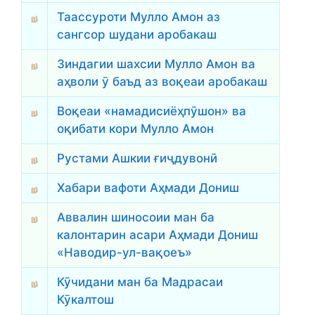
Таассуроти Мулло Амон аз
сангсор шудани аробакаш
Зиндагии шахсии Мулло Амон ва
аҳволи ӯ баъд аз воқеаи аробакаш
Воқеаи «намадисиёҳпӯшон» ва
оқибати кори Мулло Амон
Рустами Ашкии ғиҷдувонӣ
Хабари вафоти Аҳмади Дониш
Аввалин шиносоии ман ба
калонтарин асари Аҳмади Дониш
«Наводир-ул-вақоеъ»
Кӯчидани ман ба Мадрасаи
Кӯкалтош