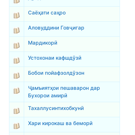
Саёҳати саҳро
Аловуддини Говҷигар
Мардикорӣ
Устохонаи кафшдӯзӣ
Бобои пойафзолдӯзон
Ҷамъиятҳои пешаварон дар
Бухорои амирӣ
Тахаллусинтихобкунӣ
Хари кирокаш ва беморӣ