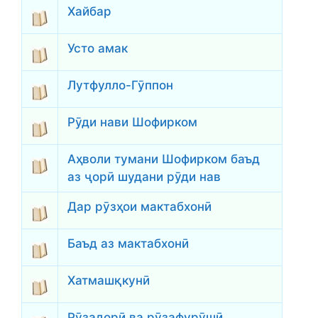
Хайбар
Усто амак
Лутфулло-Гӯппон
Рӯди нави Шофирком
Аҳволи тумани Шофирком баъд
аз ҷорӣ шудани рӯди нав
Дар рӯзҳои мактабхонӣ
Баъд аз мактабхонӣ
Хатмашқкунӣ
Рӯзадорӣ ва рӯзафурӯшӣ