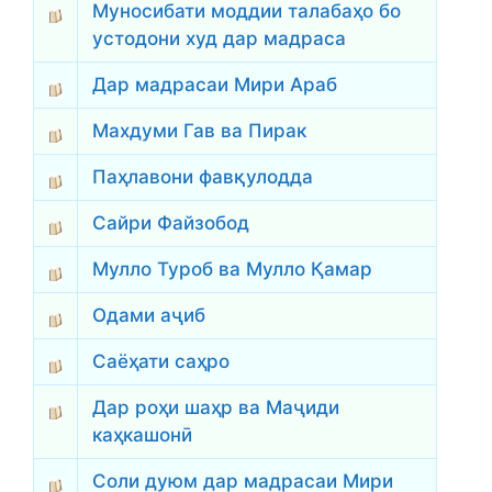
Муносибати моддии талабаҳо бо
устодони худ дар мадраса
Дар мадрасаи Мири Араб
Махдуми Гав ва Пирак
Паҳлавони фавқулодда
Сайри Файзобод
Мулло Туроб ва Мулло Қамар
Одами аҷиб
Саёҳати саҳро
Дар роҳи шаҳр ва Маҷиди
каҳкашонӣ
Соли дуюм дар мадрасаи Мири