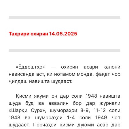
Таҳрири охирин 14.05.2025
«Ёддоштҳо» — охирин асари калони
нависанда аст, ки нотамом монда, фақат чор
ҷилдаш навишта шудааст.
Қисми якуми он дар соли 1948 навишта
шуда буд ва аввалин бор дар журнали
«Шарқи Сурх», шумораҳои 8-9, 11-12 соли
1948 ва шумораҳои 1-4 соли 1949 чоп
шудааст. Порчаҳои қисми дуюми асар дар