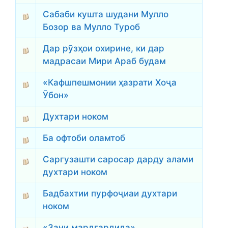
Сабаби кушта шудани Мулло
Бозор ва Мулло Туроб
Дар рӯзҳои охирине, ки дар
мадрасаи Мири Араб будам
«Кафшпешмонии ҳазрати Хоҷа
Ӯбон»
Духтари ноком
Ба офтоби оламтоб
Саргузашти саросар дарду алами
духтари ноком
Бадбахтии пурфоҷиаи духтари
ноком
«Зани мардгардида»