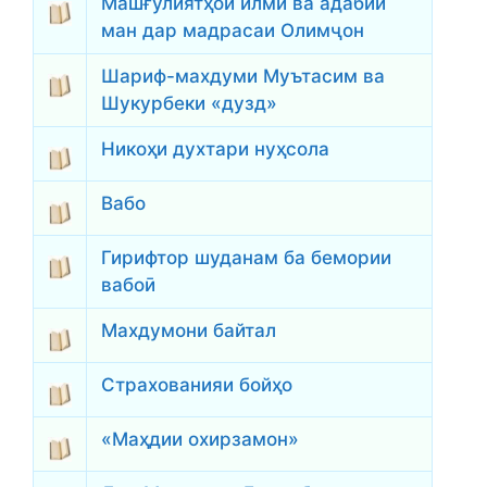
Машғулиятҳои илмӣ ва адабии
ман дар мадрасаи Олимҷон
Шариф-махдуми Муътасим ва
Шукурбеки «дузд»
Никоҳи духтари нуҳсола
Вабо
Гирифтор шуданам ба бемории
вабоӣ
Махдумони байтал
Страхованияи бойҳо
«Маҳдии охирзамон»