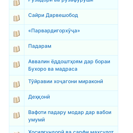
Сайри Дарвешобод
«Парвардигорхӯҷа»
Падарам
Аввалин ёддоштҳоям дар бораи
Бухоро ва мадраса
Тӯйравии хоҷагони мираконӣ
Деҳқонӣ
Вафоти падару модар дар вабои
умумӣ
Ҳосилғундорӣ ва сарфи маҳсулот