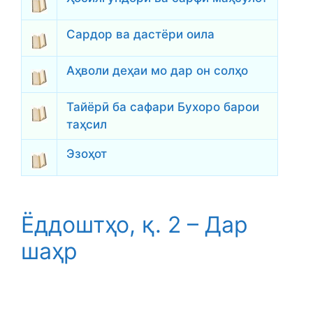
Сардор ва дастёри оила
Аҳволи деҳаи мо дар он солҳо
Тайёрӣ ба сафари Бухоро барои
таҳсил
Эзоҳот
Ёддоштҳо, қ. 2 – Дар
шаҳр