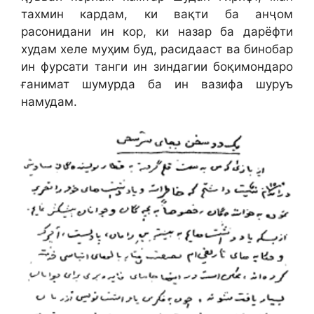
тахмин кардам, ки вақти ба анҷом
расонидани ин кор, ки назар ба дарёфти
худам хеле муҳим буд, расидааст ва бинобар
ин фурсати танги ин зиндагии боқимондаро
ғанимат шумурда ба ин вазифа шуруъ
намудам.