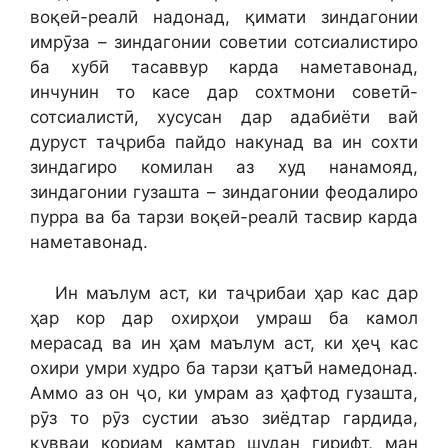
воқеӣ-реалӣ надонад, қимати зиндагонии
имрӯза – зиндагонии советии сотсиалистиро
ба хубӣ тасаввур карда наметавонад,
инчунин то касе дар сохтмони советӣ-
сотсиалистӣ, хусусан дар адабиёти вай
дуруст таҷриба пайдо накунад ва ин сохти
зиндагиро комилан аз худ нанамояд,
зиндагонии гузашта – зиндагонии феодалиро
пурра ва ба тарзи воқеӣ-реалӣ тасвир карда
наметавонад.
Ин маълум аст, ки таҷрибаи ҳар кас дар
ҳар кор дар охирҳои умраш ба камол
мерасад ва ин ҳам маълум аст, ки ҳеҷ кас
охири умри худро ба тарзи қатъӣ намедонад.
Аммо аз он ҷо, ки умрам аз ҳафтод гузашта,
рӯз то рӯз сустии аъзо зиёдтар гардида,
қувваи кориам камтар шудан гирифт, ман