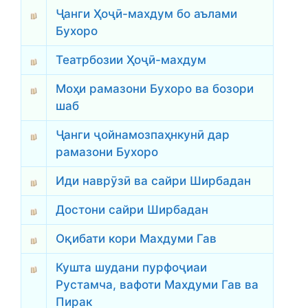
Ҷанги Ҳоҷӣ-махдум бо аълами
Бухоро
Театрбозии Ҳоҷӣ-махдум
Моҳи рамазони Бухоро ва бозори
шаб
Ҷанги ҷойнамозпаҳнкунӣ дар
рамазони Бухоро
Иди наврӯзӣ ва сайри Ширбадан
Достони сайри Ширбадан
Оқибати кори Махдуми Гав
Кушта шудани пурфоҷиаи
Рустамча, вафоти Махдуми Гав ва
Пирак