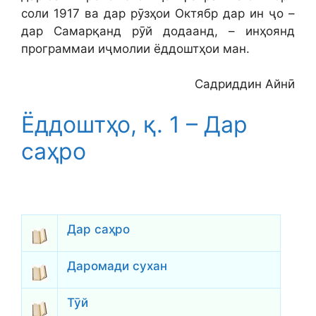
соли 1917 ва дар рӯзҳои Октябр дар ин ҷо –
дар Самарқанд рӯй додаанд, – инҳоянд
программаи иҷмолии ёддоштҳои ман.
Садриддин Айнӣ
Ёддоштҳо, қ. 1 – Дар
саҳро
Дар саҳро
Даромади сухан
Тӯй