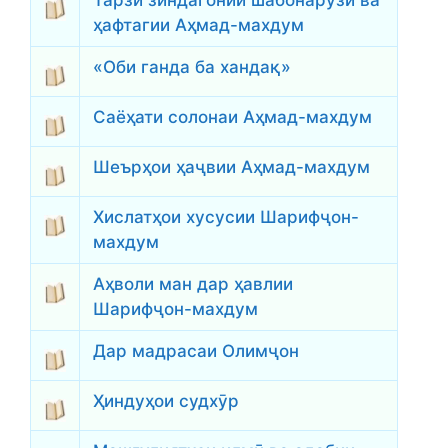
Тарзи зиндагонии шабонарӯзӣ ва
ҳафтагии Аҳмад-махдум
«Оби ганда ба хандақ»
Саёҳати солонаи Аҳмад-махдум
Шеърҳои ҳаҷвии Аҳмад-махдум
Хислатҳои хусусии Шарифҷон-
махдум
Аҳволи ман дар ҳавлии
Шарифҷон-махдум
Дар мадрасаи Олимҷон
Ҳиндуҳои судхӯр