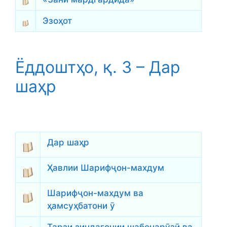
Эзоҳот
Ёддоштҳо, қ. 3 – Дар
шаҳр
Дар шаҳр
Ҳавлии Шарифҷон-махдум
Шарифҷон-махдум ва
ҳамсуҳбатони ӯ