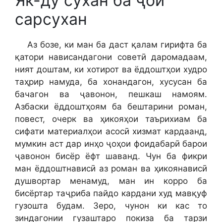
Як-ду сухан ба ҷои
сарсухан
Аз бозе, ки ман ба даст қалам гирифта ба
қатори нависандагони советӣ даромадаам,
ният доштам, ки хотирот ва ёддоштҳои худро
таҳрир намуда, ба хонандагон, хусусан ба
бачагон ва ҷавонон, пешкаш намоям.
Азбаски ёддоштҳоям ба бештарини роман,
повест, очерк ва ҳикояҳои таърихиам ба
сифати материалҳои асосӣ хизмат кардаанд,
мумкин аст дар инҳо ҷоҳои фоидабарӣ барои
ҷавонон бисёр ёфт шаванд. Чун ба фикри
ман ёддоштнависӣ аз роман ва ҳикоянависӣ
душвортар менамуд, ман ин корро ба
бисёртар таҷриба пайдо кардани худ мавқуф
гузошта будам. Зеро, чунон ки кас то
зиндагонии гузаштаро покиза ба тарзи