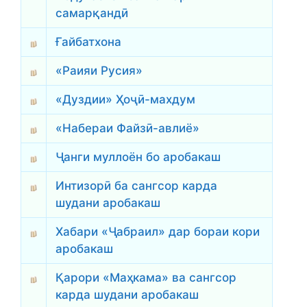
самарқандӣ
Ғайбатхона
«Раияи Русия»
«Дуздии» Ҳоҷӣ-махдум
«Набераи Файзӣ-авлиё»
Ҷанги муллоён бо аробакаш
Интизорӣ ба сангсор карда
шудани аробакаш
Хабари «Ҷабраил» дар бораи кори
аробакаш
Қарори «Маҳкама» ва сангсор
карда шудани аробакаш