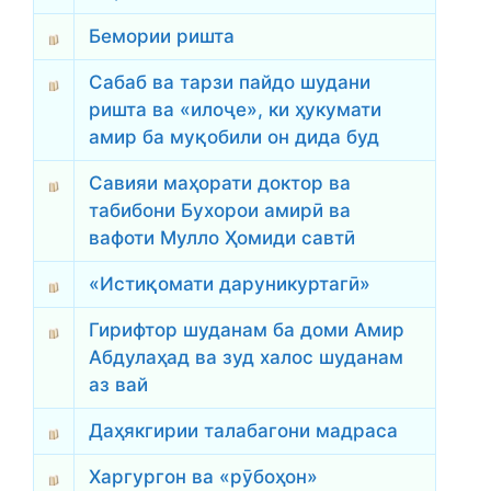
Бемории ришта
Сабаб ва тарзи пайдо шудани
ришта ва «илоҷе», ки ҳукумати
амир ба муқобили он дида буд
Савияи маҳорати доктор ва
табибони Бухорои амирӣ ва
вафоти Мулло Ҳомиди савтӣ
«Истиқомати даруникуртагӣ»
Гирифтор шуданам ба доми Амир
Абдулаҳад ва зуд халос шуданам
аз вай
Даҳякгирии талабагони мадраса
Харгургон ва «рӯбоҳон»