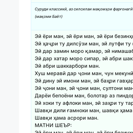
Суруди классикӣ, аз силсилаи мақомҳои фарғонагӣ
(мақоми Баёт)
Эй ёри ман, эй ёри ман, эй ёри безинҳ
Эй ҳаҷри ту дилсӯзи ман, эй лутфи ту
Эй дар замин моро қамар, эй нимаша
Эй дар хатар моро сипар, эй абри ша
Эй абри шаккарбори ман.
Хуш меравӣ дар ҷони ман, чун мекун
Эй дину эй имони ман, эй баҳри гавҳа
Эй ҷони ман, эй ҷони ман, султони ман
Дарёи бепоёни ман, болотар аз пиндо
Эй хоки ту афлоки ман, эй заҳри ту та
Шавқи дили ғамноки ман, шавқи ҳама
Шавқи ҳама асрори ман.
МАТНИ ШЕЪР:
Эй ёри ман, эй ёри ман, эй ёри безинҳ