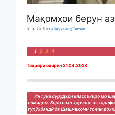
Мақомҳои берун а
01.01.2015
аз
Абдуҳамид Тағоев
1
2
3
4
Таҳрири охирин 21.04.2024
Ин гуна сурудҳои классикиро мо ш
номидем. Зеро онҳо ҳарчанд аз тараф
гурӯҳбандӣ ба Шашмақоми тоҷик дохи