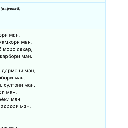
 (исфарагӣ)
ори ман,
 ғамхори ман.
б моро саҳар,
ккарбори ман.
ӣ дармони ман,
рбори ман.
, султони ман,
ри ман.
рёки ман,
 асрори ман.
ори ман,