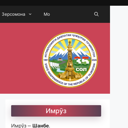
Зерсомона
Мо
Имрӯз
Имрӯз ‒
Шанбе
.