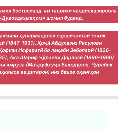
умии бостонианд, ки таърихи чандинҳазорсола
и «Дувоздаҳмақом» шомил буданд.
 такмили ҳунармандони саршинохтаи тоҷик
 (1847-1931), Ҳоҷӣ Абдулазиз Расулови
Ҳофизи Исфарагӣ бо лақаби Зебопарӣ (1826-
35), Ака Шариф Ҷӯраеви Дарвозӣ (1896-1966)
ни имрӯза (Маъруфхӯҷа Баҳодуров, Ҷӯрабек
ҳкамов ва дигарон) низ баъзе оҳангҳои