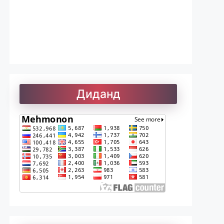
Лоиқ. Модарнома
Рефератҳо-1
Диданд
Рефератҳо-2
Рубоиёти Хайём
Саъдӣ. Гулистон