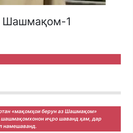
з Шашмақом-1
артан «мақомҳои берун аз Шашмақом»
и шашмақомхонон иҷро шаванд ҳам, дар
л намешаванд.