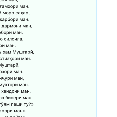
ғамхори ман.
б моро саҳар,
ккарбори ман.
ӣ дармони ман,
рбори ман.
о силсила,
ри ман.
у ҳам Муштарӣ,
истизҳори ман.
Муштарӣ,
озори ман.
нҷури ман,
мухтори ман.
 хандони ман,
аз бисёри ман.
 гӯям пеши ту?»
аррори ман».