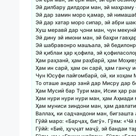
Эй дилбару дилдори ман, эй маҳраму 
Эй дар замин моро қамар, эй нимаша
Эй дар хатар моро сипар, эй абри ша
Хуш меравӣ дар ҷони ман, чун мекун
Эй дину эй имони ман, эй баҳри гавҳа
Эй шабравонро машъала, эй бедилонр
Эй қиблаи ҳар қофила, эй қофиласоло
Ҳам раҳзанӣ, ҳам раҳбарӣ, ҳам Моҳив
Ҳам ин сарӣ, ҳам он сарӣ, ҳам ганҷу 
Чун Юсуфи пайғомбарӣ, оӣ, ки хоҳам 
То оташе андар занӣ дар Мисру дар б
Ҳам Мусиӣ бар Тури ман, Исии ҳар ра
Ҳам нури нури нури ман, ҳам Аҳмади 
Ҳам муниси зиндони ман, ҳам давлати
Валлаҳ, ки садчандони ман, бигзашта 
Гӯйӣ маро: «Барҷаҳ, бигӯ». Гӯям: «Чӣ
Гӯйӣ: «Биё, ҳуҷҷат маҷӯ, эй бандаи т