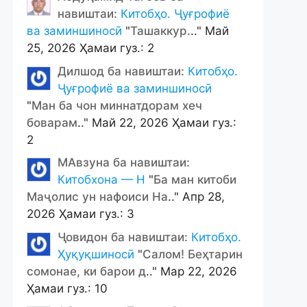
навиштаи:
Китобҳо. Ҷуғрофиё
ва заминшиносӣ
"
Ташаккур.
.." Май
25, 2026 Ҳамаи гуз.: 2
Дилшод ба навиштаи:
Китобҳо.
Ҷуғрофиё ва заминшиносӣ
"
Ман ба чон миннатдорам хеч
боварам
.." Май 22, 2026 Ҳамаи гуз.:
2
МАвзуна ба навиштаи:
Китобхона — Н
"
Ба ман китоби
Маҷолис ун нафоиси На
.." Апр 28,
2026 Ҳамаи гуз.: 3
Ҷовидон ба навиштаи:
Китобҳо.
Ҳуқуқшиносӣ
"
Салом! Беҳтарин
сомонае, ки барои д
.." Мар 22, 2026
Ҳамаи гуз.: 10