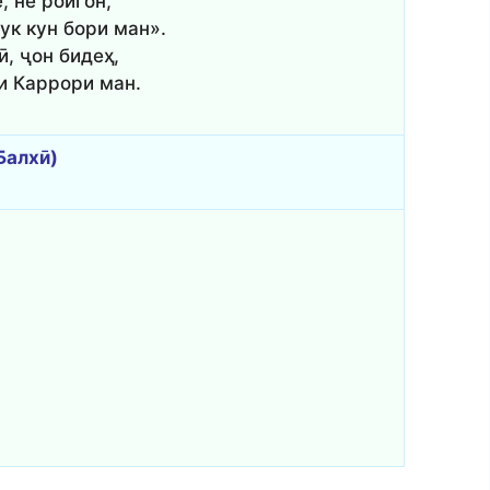
, не ройгон,
бук кун бори ман».
ӣ, ҷон бидеҳ,
и Каррори ман.
Балхӣ)