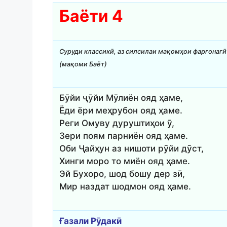
Баёти 4
Суруди классикӣ, аз силсилаи мақомҳои фарғонагӣ
(мақоми Баёт)
Бӯйи ҷӯйи Мӯлиён ояд ҳаме,
Ёди ёри меҳрубон ояд ҳаме.
Реги Омуву дуруштиҳои ӯ,
Зери поям парниён ояд ҳаме.
Оби Ҷайҳун аз нишоти рӯйи дӯст,
Хинги моро то миён ояд ҳаме.
Эй Бухоро, шод бошу дер зӣ,
Мир наздат шодмон ояд ҳаме.
Ғазали Рӯдакӣ