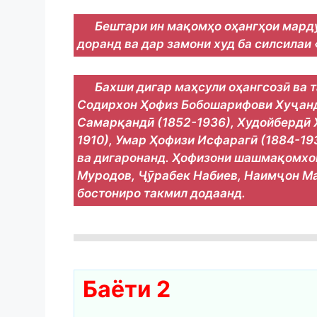
Бештари ин мақомҳо оҳангҳои мард
доранд ва дар замони худ ба силсила
Бахши дигар маҳсули оҳангсозӣ ва
Содирхон Ҳофиз Бобошарифови Хуҷандӣ
Самарқандӣ (1852-1936), Худойбердӣ 
1910), Умар Ҳофизи Исфарагӣ (1884-19
ва дигаронанд. Ҳофизони шашмақомхо
Муродов, Ҷӯрабек Набиев, Наимҷон Ма
бостониро такмил додаанд.
Баёти 2