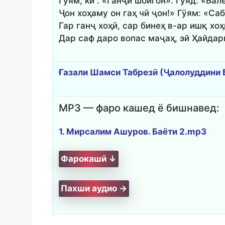
Гӯям, ки : «Ганҷи шойгон». Гӯяд: «Бале
Ҷон хоҳаму он гаҳ чӣ ҷон!» Гӯям: «Са
Гар ганҷ хоҳӣ, сар бинеҳ в-ар ишқ хоҳ
Дар саф даро вопас маҷаҳ, эй Ҳайдар
Ғазали Шамси Табрезӣ (Ҷалолуддини 
MP3 — фаро кашед ё бишнавед:
1. Мирсалим Ашуров. Баёти 2.mp3
Фарокашӣ ↓
Пахши аудио →