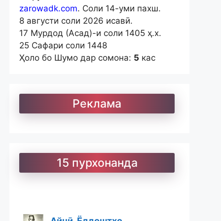
zarowadk.com
. Соли 14-уми пахш.
8 августи соли 2026 исавӣ.
17 Мурдод (Асад)-и соли 1405 ҳ.х.
25 Сафари соли 1448
Ҳоло бо Шумо дар сомона:
5
кас
Реклама
15 пурхонанда
Айнӣ. Ёддоштҳо