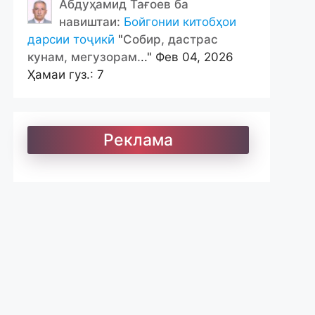
Абдуҳамид Тағоев ба
навиштаи:
Бойгонии китобҳои
дарсии тоҷикӣ
"
Собир, дастрас
кунам, мегузорам.
.." Фев 04, 2026
Ҳамаи гуз.: 7
Реклама