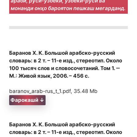
арабӣ, русӣ-ӯзбекӣ, ӯзбекӣ-русӣ ва
монанди онҳо бароятон пешкаш мегарданд.
Баранов Х. К. Большой арабско-русский
словарь: в 2 т. – 11-е изд., стереотип. Около
100 тысяч слов и словосочетаний. Том 1. ‒
М.: Живой язык, 2006. – 456 с.
baranov_arab-rus_t_1.pdf, 35.48 Mb
Фарокашӣ ↓
Баранов Х. К. Большой арабско-русский
словарь: в 2 т. – 11-е изд., стереотип. Около