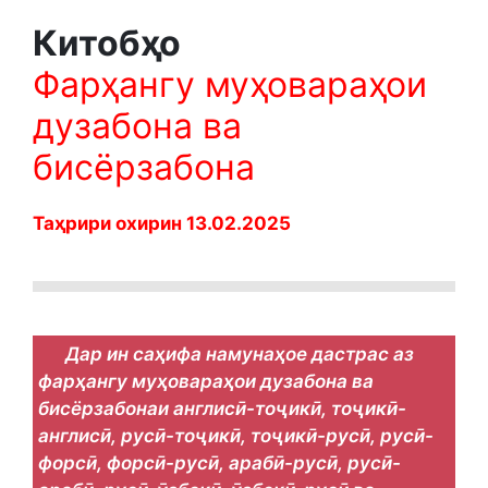
Китобҳо
Фарҳангу муҳовараҳои
дузабона ва
бисёрзабона
Таҳрири охирин 13.02.2025
Дар ин саҳифа намунаҳое дастрас аз
фарҳангу муҳовараҳои дузабона ва
бисёрзабонаи англисӣ-тоҷикӣ, тоҷикӣ-
англисӣ, русӣ-тоҷикӣ, тоҷикӣ-русӣ, русӣ-
форсӣ, форсӣ-русӣ, арабӣ-русӣ, русӣ-