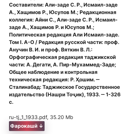
Составители: Али-заде С. Р., Исмаил-заде
А., Хащимов Р., Юсупов М.; Редакционная
коллегия: Айни С., Али-заде С. Р., Исмаил-
заде А., Хащимов Р. и Юсупов М.;
Политическая редакция Али Исмаил-заде.
Том I. А-О / Редакция русской части: проф.
Анучин В. И. и проф. Вяткин В. Л.:
Орфографическая редакция таджикской
части: А. Дегати, А. Пир-Мухаммед-Заде;
Общее наблюдение и контрольная
техническая редакция: Р. Ҳошим. ‒
Сталинабад: Таджикское Государственное
издательство (Нашри Тоҷик), 1933. ‒ 1-326
с.
ru-tj_1_1933.pdf, 35.20 Mb
Фарокашӣ ↓