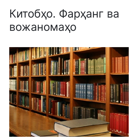
Китобҳо. Фарҳанг ва
вожаномаҳо