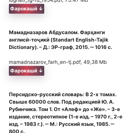
Фарокашӣ ↓
Мамадназаров Абдусалом. Фарҳанги
англисӣ-тоҷикӣ (Standart English-Tajik
Dictionary). – Д.: ЭР-граф, 2015. ‒ 1016 с.
mamadnazarov_farh_en-tj.pdf, 49,38 Mb
Фарокашӣ ↓
Персидско-русский словарь: В 2-х томах.
Свыше 60000 слов. Под редакцией Ю. А.
Рубинчика. Том 1. От «Алеф» до «Же». – 3-е
издание, стереотипное (1-е изд. – 1970 г., 2-е
изд. – 1983 г.). ‒ М.: Русский язык, 1985. ‒
800 с.