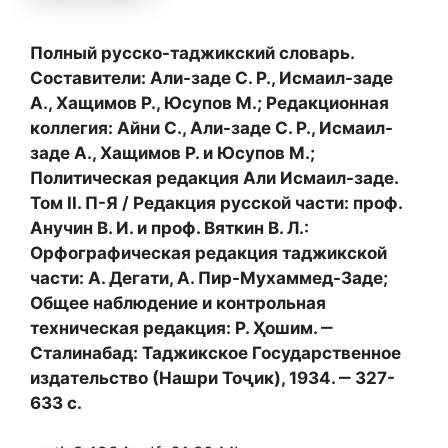
Полный русско-таджикский словарь.
Составители: Али-заде С. Р., Исмаил-заде
А., Хащимов Р., Юсупов М.; Редакционная
коллегия: Айни С., Али-заде С. Р., Исмаил-
заде А., Хащимов Р. и Юсупов М.;
Политическая редакция Али Исмаил-заде.
Том II. П-Я / Редакция русской части: проф.
Анучин В. И. и проф. Вяткин В. Л.:
Орфографическая редакция таджикской
части: А. Дегати, А. Пир-Мухаммед-Заде;
Общее наблюдение и контрольная
техническая редакция: Р. Ҳошим. ‒
Сталинабад: Таджикское Государственное
издательство (Нашри Тоҷик), 1934. ‒ 327-
633 с.