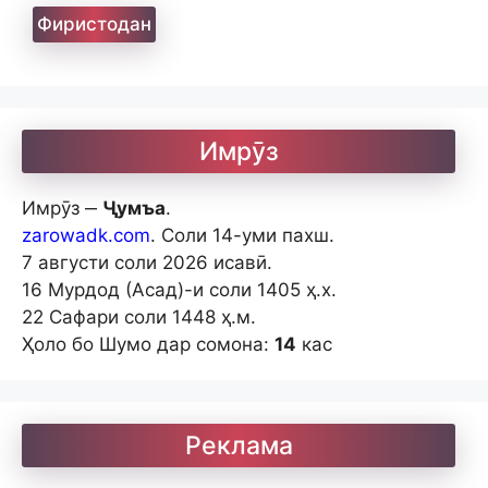
Имрӯз
Имрӯз ‒
Ҷумъа
.
zarowadk.com
. Соли 14-уми пахш.
7 августи соли 2026 исавӣ.
16 Мурдод (Асад)-и соли 1405 ҳ.х.
22 Сафари соли 1448 ҳ.м.
Ҳоло бо Шумо дар сомона:
14
кас
Реклама