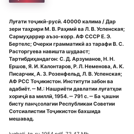
Луғати тоҷикӣ-русӣ. 40000 калима / Дар
зери таҳрири М. В. Раҳимӣ ва Л. В. Успенская;
Сармуҳаррир аъзо-корр. АФ СССР Е. Э.
Бертелс; Очерки грамматикӣ аз тарафи В. С.
Расторгуева навишта шудааст;
Тартибдиҳандагон: С. Д. Арзуманов, Н. Н.
Ершов, Я. И. Калонтаров, Р. Л. Неменова, А. К.
Писарчик, А. 3. Розенфельд, Л. В. Успенская;
АФ РСС Тоҷикистон. Институти забон ва
адабиёт. ‒ М.: Нашриёти давлатии луғатҳои
хориҷӣ ва миллӣ, 1954. ‒ 791 с. ‒ Ба ҷашни
бисту панҷсолагии Республикаи Советии
Сотсиалистии Тоҷикистон бахшида
мешавад.
lughati_tg-ru_1954.pdf, 73.47 Mb