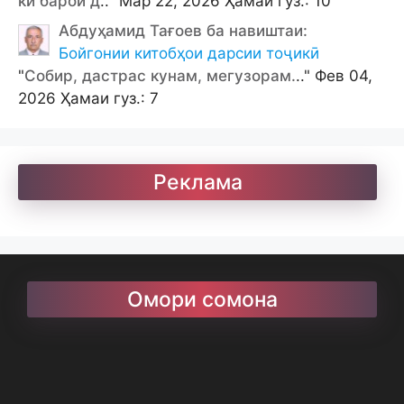
ки барои д
.." Мар 22, 2026 Ҳамаи гуз.: 10
Абдуҳамид Тағоев ба навиштаи:
Бойгонии китобҳои дарсии тоҷикӣ
"
Собир, дастрас кунам, мегузорам.
.." Фев 04,
2026 Ҳамаи гуз.: 7
Реклама
Омори сомона