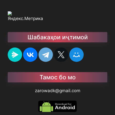
Шабакаҳои иҷтимоӣ
Тамос бо мо
zarowadk@gmail.com