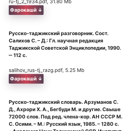
ru-tj_2_1934.pdf, 31.80 Mb
Фарокашӣ ↓
Русско-таджикский разговорник. Сост.
Салихов С. – Д.: Гл. научная редакция
Таджикской Советской Энциклопедии, 1990.
‒ 112 с.
salihov_rus-tj_razg.pdf, 5.25 Mb
Фарокашӣ ↓
Русско-таджикский словарь. Арзуманов С.
Д., Ахрори Х. А., Бегбуди М. и другие. Свыше
72000 слов. Под ред. члена-кор. АН СССР М.
С. Осими. – М.: Русский язык, 1985. – 1280 с.