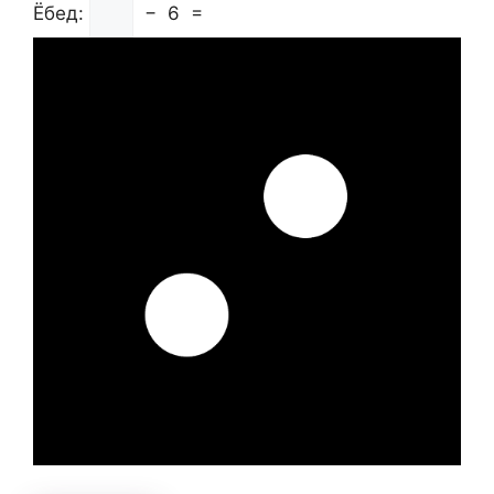
Ёбед:
−
6
=