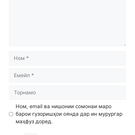
Ном
Емейл
Торнамо
Ном, email ва нишонии сомонаи маро
барои гузоришҳои оянда дар ин мурургар
маҳфуз доред.