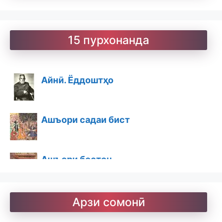
15 пурхонанда
Айнӣ. Ёддоштҳо
Ашъори садаи бист
Ашъори бостон
Барои хатмкунанда
Арзи сомонӣ