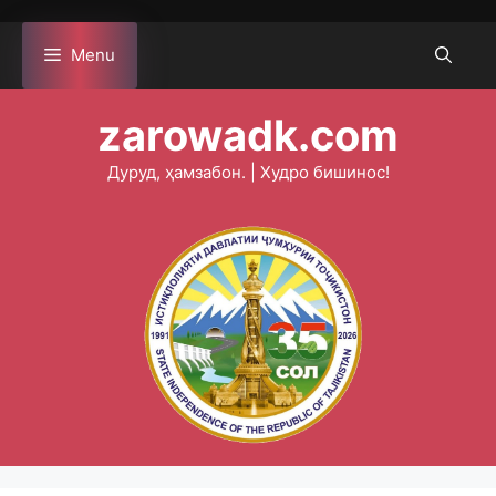
Skip
to
Menu
content
zarowadk.com
Дуруд, ҳамзабон. | Худро бишинос!