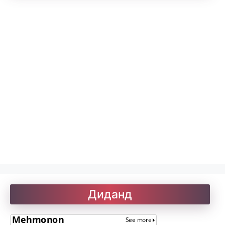
Китобхона
Дарсномаҳо
Қоидаҳои имло
Лоиқ. Модарнома
Рефератҳо-1
Диданд
Рефератҳо-2