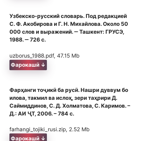
Узбекско-русский словарь. Под редакцией
С. Ф. Акобирова и Г. Н. Михайлова. Около 50
000 слов и выражений. ‒ Ташкент: ГРУСЭ,
1988. ‒ 726 с.
uzborus_1988.pdf, 47.15 Mb
Фарокашӣ ↓
Фарҳанги тоҷикӣ ба русӣ. Нашри дуввум бо
илова, такмил ва ислоҳ, зери таҳрири Д.
Саймиддинов, С. Д. Холматова, С. Каримов. –
Д.: АИ ҶТ, 2006. – 784 с.
farhangi_tojiki_rusi.zip, 2.52 Mb
Фарокашӣ ↓