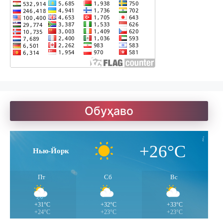
Рубоиёти Хайём
Саъдӣ. Гулистон
Солатон чист?
Обуҳаво
Улуғзода. Субҳи ҷавонӣ
+26°C
Нью-Йорк
Ҷомӣ – чанд ғазал
Пт
Сб
Вс
+31°C
+32°C
+33°C
+24°C
+23°C
+23°C