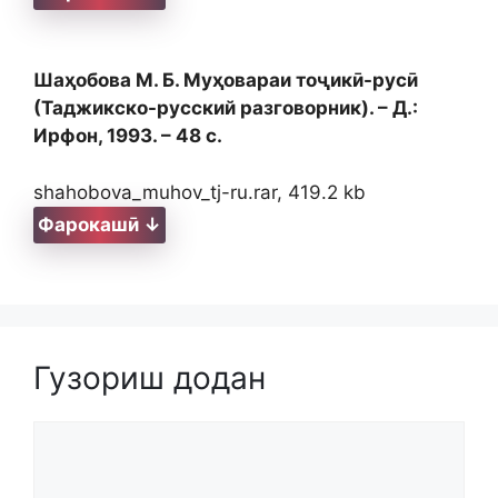
Шаҳобова М. Б. Муҳовараи тоҷикӣ-русӣ
(Таджикско-русский разговорник). – Д.:
Ирфон, 1993. – 48 с.
shahobova_muhov_tj-ru.rar, 419.2 kb
Фарокашӣ ↓
Гузориш додан
Comment