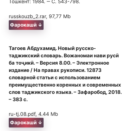
Тошкент: 1984. ‒ С. 543-798.
russkouzb_2.rar, 97,77 Mb
Фарокашӣ ↓
Тагоев Абдухамид. Новый русско-
таджикский словарь. Вожаномаи нави русӣ
ба тоҷикӣ. – Версия 8.00. – Электронное
издание / На правах рукописи. 12873
словарной статьи с использованием
преимущественно коренных и современных
слов таджикского языка. – Зафаробод, 2018.
– 383 с.
ru-tj.08.pdf, 4.44 Mb
Фарокашӣ ↓