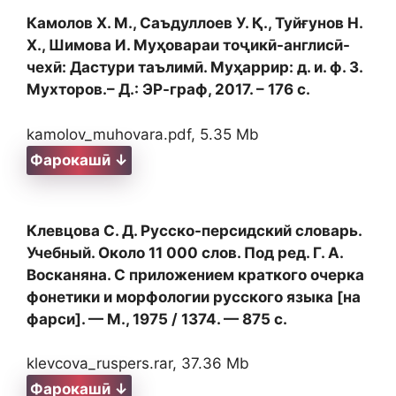
Камолов Х. М., Саъдуллоев У. Қ., Туйғунов Н.
Х., Шимова И. Муҳовараи тоҷикӣ-англисӣ-
чехӣ: Дастури таълимӣ. Муҳаррир: д. и. ф. З.
Мухторов.– Д.: ЭР-граф, 2017. – 176 с.
kamolov_muhovara.pdf, 5.35 Mb
Фарокашӣ ↓
Клевцова С. Д. Русско-персидский словарь.
Учебный. Около 11 000 слов. Под ред. Г. А.
Восканяна. С приложением краткого очерка
фонетики и морфологии русского языка [на
фарси]. — М., 1975 / 1374. — 875 с.
klevcova_ruspers.rar, 37.36 Mb
Фарокашӣ ↓