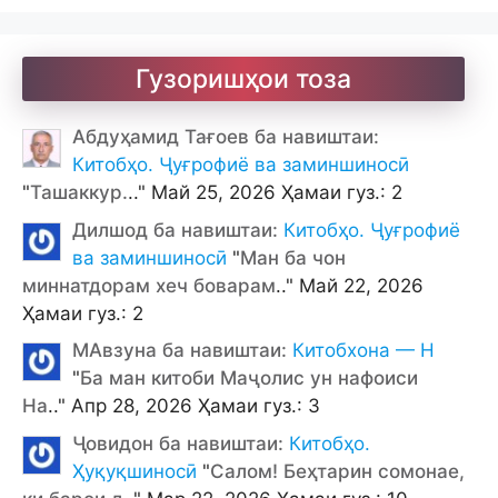
Гузоришҳои тоза
Абдуҳамид Тағоев ба навиштаи:
Китобҳо. Ҷуғрофиё ва заминшиносӣ
"
Ташаккур.
.." Май 25, 2026 Ҳамаи гуз.: 2
Дилшод ба навиштаи:
Китобҳо. Ҷуғрофиё
ва заминшиносӣ
"
Ман ба чон
миннатдорам хеч боварам
.." Май 22, 2026
Ҳамаи гуз.: 2
МАвзуна ба навиштаи:
Китобхона — Н
"
Ба ман китоби Маҷолис ун нафоиси
На
.." Апр 28, 2026 Ҳамаи гуз.: 3
Ҷовидон ба навиштаи:
Китобҳо.
Ҳуқуқшиносӣ
"
Салом! Беҳтарин сомонае,