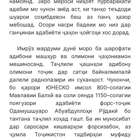
намоянд. Зеро мероси ниҳоят пурбаракати
адабии мо чунон зиёд аст, ки танҳо теъдоди
шуарои соҳибдевон беш аз панҷ ҳазор
мебошад. Осори насри бадеии мо низ дар
ганҷинаи адабиёти ҷаҳон ҷойгоҳи хос дорад.
Имрӯз мардуми дунё моро ба шарофати
адибони машҳур ва олимони ҷаҳониамон
мешиносанд. Таҷлили ҷашнҳои адибону
олимони тоҷик дар сатҳи байналмилалӣ
далели раднопазири ин суханҳост. Чунончи,
бо қарори ЮНЕСКО имсол 800–солагии
Мавлавии Балхӣ ва соли оянда 1150–солагии
поягузори адабиёти форс-тоҷик
Одамушшуаро Абуабдуллоҳи Рӯдакӣ бо
тантана таҷлил хоҳад гашт. Ба ин муносибат
дар саросари кишварҳои форсизабон, аз
ҷумла Тоҷикистон тадбирҳои муфиду