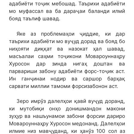
адабиёти тоҷик мебошад. Таърихи адабиёти
мо муфассал ва ба дараҷаи баланди илмӣ
бояд таълиф шавад.
Яке аз проблемаҳои ҷиддие, ки дар
таърихи адабиёти мо вуҷуд дорад ва бояд бо
ниҳояти диққат ва назокат ҳал шавад,
масъалаи саҳми тоҷикони Мовароуннаҳру
Хуросон дар зинда нигаҳ доштан ва
парвариши забону адабиёти форс-тоҷик аст.
Ин ганҷинаи нодир ва саршор барҳақ
сарвати миллии тамоми форсизабонон аст.
Зеро имрӯз далелҳои қавӣ вуҷуд доранд,
ки мутобиқи онҳо донишмандон макони
зуҳур ва нашъунамои забони форсии дариро
Мовароуннаҳру Хуросон медонанд. Далелҳои
илмие низ мавҷуданд, ки ҳанӯз 100 сол аз