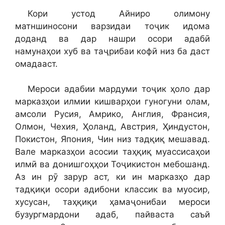
Кори устод Айниро олимону
матншиносони варзидаи тоҷик идома
доданд ва дар нашри осори адабӣ
намунаҳои хуб ва таҷрибаи кофӣ низ ба даст
омадааст.
Мероси адабии мардуми тоҷик ҳоло дар
марказҳои илмии кишварҳои гуногуни олам,
амсоли Русия, Амрико, Англия, Франсия,
Олмон, Чехия, Ҳоланд, Австрия, Ҳиндустон,
Покистон, Япония, Чин низ тадқиқ мешавад.
Вале марказҳои асосии таҳқиқ муассисаҳои
илмӣ ва донишгоҳҳои Тоҷикистон мебошанд.
Аз ин рӯ зарур аст, ки ин марказҳо дар
тадқиқи осори адибони классик ва муосир,
хусусан, таҳқиқи ҳамаҷонибаи мероси
бузургмардони адаб, пайваста саъй