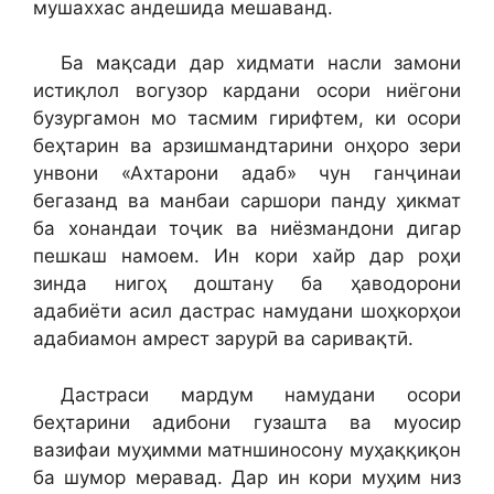
мушаххас андешида мешаванд.
Ба мақсади дар хидмати насли замони
истиқлол вогузор кардани осори ниёгони
бузургамон мо тасмим гирифтем, ки осори
беҳтарин ва арзишмандтарини онҳоро зери
унвони «Ахтарони адаб» чун ганҷинаи
бегазанд ва манбаи саршори панду ҳикмат
ба хонандаи тоҷик ва ниёзмандони дигар
пешкаш намоем. Ин кори хайр дар роҳи
зинда нигоҳ доштану ба ҳаводорони
адабиёти асил дастрас намудани шоҳкорҳои
адабиамон амрест зарурӣ ва саривақтӣ.
Дастраси мардум намудани осори
беҳтарини адибони гузашта ва муосир
вазифаи муҳимми матншиносону муҳаққиқон
ба шумор меравад. Дар ин кори муҳим низ