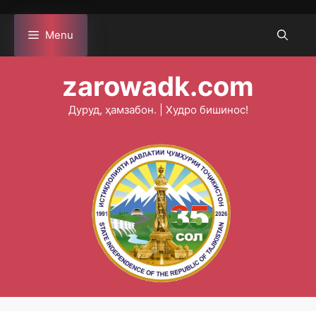
Skip
to
Menu
content
zarowadk.com
Дуруд, ҳамзабон. | Худро бишинос!