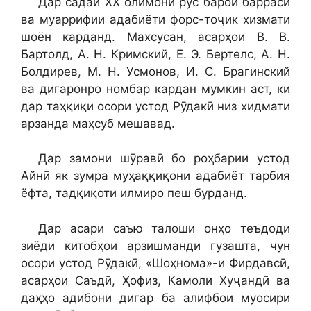
Дар садаи ХХ олимони рус барои баррасӣ
ва муаррифии адабиёти форс-тоҷик хизмати
шоён карданд. Махсусан, асарҳои В. В.
Бартолд, А. Н. Кримский, Е. Э. Бертелс, А. Н.
Болдирев, М. Н. Усмонов, И. С. Брагинский
ва дигаронро номбар кардан мумкин аст, ки
дар таҳқиқи осори устод Рӯдакӣ низ хидмати
арзанда маҳсуб мешавад.
Дар замони шӯравӣ бо роҳбарии устод
Айнӣ як зумра муҳаққиқони адабиёт тарбия
ёфта, тадқиқоти илмиро пеш бурданд.
Дар асари саъю талоши онҳо теъдоди
зиёди китобҳои арзишманди гузашта, чун
осори устод Рӯдакӣ, «Шоҳнома»-и Фирдавсӣ,
асарҳои Саъдӣ, Ҳофиз, Камоли Хуҷандӣ ва
даҳҳо адибони дигар ба алифбои муосири