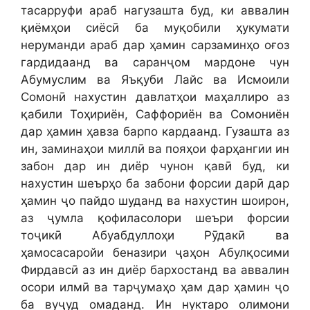
тасарруфи араб нагузашта буд, ки аввалин
қиёмҳои сиёсӣ ба муқобили ҳукумати
неруманди араб дар ҳамин сарзаминҳо оғоз
гардидаанд ва саранҷом мардоне чун
Абумуслим ва Яъқуби Лайс ва Исмоили
Сомонӣ нахустин давлатҳои маҳаллиро аз
қабили Тоҳириён, Саффориён ва Сомониён
дар ҳамин ҳавза барпо кардаанд. Гузашта аз
ин, заминаҳои миллӣ ва пояҳои фарҳангии ин
забон дар ин диёр чунон қавӣ буд, ки
нахустин шеърҳо ба забони форсии дарӣ дар
ҳамин ҷо пайдо шуданд ва нахустин шоирон,
аз ҷумла қофиласолори шеъри форсии
тоҷикӣ Абуабдуллоҳи Рӯдакӣ ва
ҳамосасаройи беназири ҷаҳон Абулқосими
Фирдавсӣ аз ин диёр бархостанд ва аввалин
осори илмӣ ва тарҷумаҳо ҳам дар ҳамин ҷо
ба вуҷуд омаданд. Ин нуктаро олимони