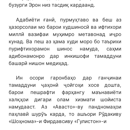
бузурги Эрон низ тасдиқ кардаанд.
Адабиёти ғанӣ, пурмуҳтаво ва беш аз
ҳазорсолаи мо барои худшиносӣ ва ифтихори
миллӣ вазифаи муҳимро метавонад иҷро
кунад. Ва пеш аз ҳама худи моро бо таърихи
пурифтихорамон шинос намуда, саҳми
адибонамонро дар инкишофи тамаддуни
башарӣ нишон медиҳад.
Ин осори гаронбаҳо дар ганҷинаи
тамаддуни ҷаҳонӣ ҷойгоҳи хосе дошта,
барои пешрафти фарҳангу маънавиёти
халқҳои дигари олам хизмати шойиста
намудааст. Аз «Авасто»-ву пандномаҳои
паҳлавӣ шурӯъ карда, то ашъори Рӯдакиву
«Шоҳнома»-и Фирдавсиву «Гулистон»-и