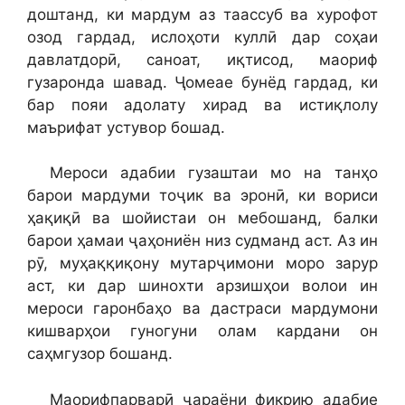
доштанд, ки мардум аз таассуб ва хурофот
озод гардад, ислоҳоти куллӣ дар соҳаи
давлатдорӣ, саноат, иқтисод, маориф
гузаронда шавад. Ҷомеае бунёд гардад, ки
бар пояи адолату хирад ва истиқлолу
маърифат устувор бошад.
Мероси адабии гузаштаи мо на танҳо
барои мардуми тоҷик ва эронӣ, ки вориси
ҳақиқӣ ва шойистаи он мебошанд, балки
барои ҳамаи ҷаҳониён низ судманд аст. Аз ин
рӯ, муҳаққиқону мутарҷимони моро зарур
аст, ки дар шинохти арзишҳои волои ин
мероси гаронбаҳо ва дастраси мардумони
кишварҳои гуногуни олам кардани он
саҳмгузор бошанд.
Маорифпарварӣ ҷараёни фикрию адабие