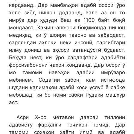
кардаанд. Дар манбаъҳои адабӣ осори ӯро
хеле зиёд нишон додаанд, вале аз он то
имрӯз дар ҳудуди беш аз 1100 байт боқӣ
мондааст. Ҳамин ашъори боқимонда нишон
медиҳад, ки ӯ шоири тавоно ва забардаст,
сарояндаи ахлоқи неки инсонӣ, тарғибгари
илму дониш ва эҳсоси ватандӯстӣ будааст.
Беҳуда нест, ки ӯро сардафтари адабиёти
форсизабонони ҷаҳон хондаанд. Дар осори ӯ
мо тамоми навъҳои адабии имрӯзаро
мебинем. Содагии забон, кам истифода
шудани калимаҳои арабӣ хоси услуб ё сабке
мебошад, ки бо номи сабки Рӯдакӣ машҳур
аст.
Асри Х-ро метавон давраи тиллоии
адабиёту фарҳанги тоҷикон номид. Дар
тамоми соҳаҳои ҳаёти илмӣ ва адабӣ