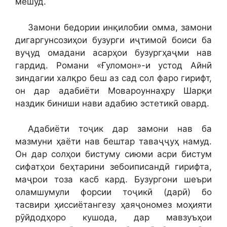
мешуд.
Замони бедории инқилобии омма, замони
дигаргунсозиҳои бузурги иҷтимоӣ боиси ба
вуҷуд омадани асарҳои бузургҳаҷми нав
гардид. Романи «Ғуломон»-и устод Айнӣ
зиндагии халқро беш аз сад сол фаро гирифт,
он дар адабиёти Мовароуннаҳру Шарқи
наздик биниши нави адабию эстетикӣ овард.
Адабиёти тоҷик дар замони нав ба
мазмуни ҳаёти нав бештар таваҷҷуҳ намуд.
Он дар солҳои бистуму сиюми асри бистум
сифатҳои беҳтарини зебоиписандӣ гирифта,
маҷрои тоза касб кард. Бузургони шеъри
оламшумули форсии тоҷикӣ (дарӣ) бо
тасвири ҳиссиётангезу ҳаяҷономез моҳияти
рӯйдодҳоро кушода, дар мавзуъҳои