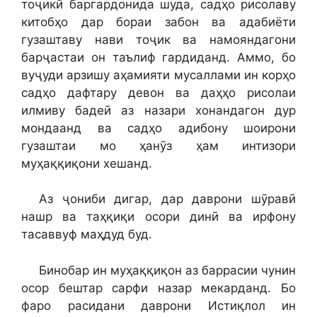
тоҷикӣ баргардонида шуда, садҳо рисолаву
китобҳо дар бораи забон ва адабиёти
гузаштаву нави тоҷик ва намояндагони
барҷастаи он таълиф гардиданд. Аммо, бо
вуҷуди арзишу аҳамияти мусаллами ин корҳо
садҳо дафтару девон ва даҳҳо рисолаи
илмиву бадеӣ аз назари хонандагон дур
мондаанд ва садҳо адибону шоирони
гузаштаи мо ҳанӯз ҳам интизори
муҳаққиқони хешанд.
Аз ҷониби дигар, дар даврони шӯравӣ
нашр ва таҳқиқи осори динӣ ва ирфону
тасаввуф маҳдуд буд.
Бинобар ин муҳаққиқон аз баррасии чунин
осор бештар сарфи назар мекарданд. Бо
фаро расидани даврони Истиқлол ин