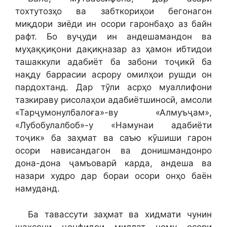
тохтутозҳо ва забткориҳои бегонагон
миқдори зиёди ин осори гаронбаҳо аз байн
рафт. Бо вуҷуди ин андешамандон ва
муҳаққиқони дақиқназар аз ҳамон ибтидои
ташаккули адабиёт ба забони тоҷикӣ ба
нақду баррасии асрору омилҳои рушди он
пардохтанд. Дар тӯли асрҳо муаллифони
тазкираву рисолаҳои адабиётшиносӣ, амсоли
«Тарҷумонулбалоға»-ву «Алмуъҷам»,
«Лубобулалбоб»-у «Намунаи адабиёти
тоҷик» ба заҳмат ва саъю кӯшиши гарон
осори нависандагон ва донишмандонро
дона-дона ҷамъоварӣ карда, андеша ва
назари худро дар бораи осори онҳо баён
намуданд.
Ба тавассути заҳмат ва хидмати чунин
шахсони ҷонфидои миллат ному осори