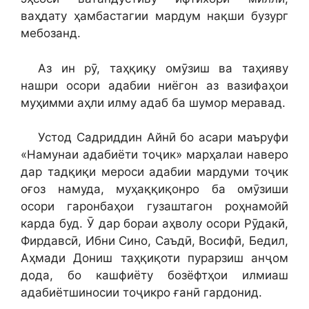
ваҳдату ҳамбастагии мардум нақши бузург
мебозанд.
Аз ин рӯ, таҳқиқу омӯзиш ва таҳияву
нашри осори адабии ниёгон аз вазифаҳои
муҳимми аҳли илму адаб ба шумор меравад.
Устод Садриддин Айнӣ бо асари маъруфи
«Намунаи адабиёти тоҷик» марҳалаи наверо
дар тадқиқи мероси адабии мардуми тоҷик
оғоз намуда, муҳаққиқонро ба омӯзиши
осори гаронбаҳои гузаштагон роҳнамойӣ
карда буд. Ӯ дар бораи аҳволу осори Рӯдакӣ,
Фирдавсӣ, Ибни Сино, Саъдӣ, Восифӣ, Бедил,
Аҳмади Дониш таҳқиқоти пурарзиш анҷом
дода, бо кашфиёту бозёфтҳои илмиаш
адабиётшиносии тоҷикро ғанӣ гардонид.