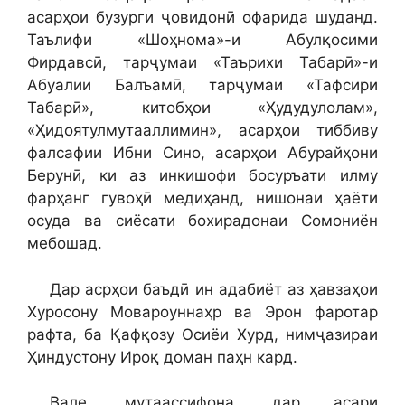
асарҳои бузурги ҷовидонӣ офарида шуданд.
Таълифи «Шоҳнома»-и Абулқосими
Фирдавсӣ, тарҷумаи «Таърихи Табарӣ»-и
Абуалии Балъамӣ, тарҷумаи «Тафсири
Табарӣ», китобҳои «Ҳудудулолам»,
«Ҳидоятулмутааллимин», асарҳои тиббиву
фалсафии Ибни Сино, асарҳои Абурайҳони
Берунӣ, ки аз инкишофи босуръати илму
фарҳанг гувоҳӣ медиҳанд, нишонаи ҳаёти
осуда ва сиёсати бохирадонаи Сомониён
мебошад.
Дар асрҳои баъдӣ ин адабиёт аз ҳавзаҳои
Хуросону Мовароуннаҳр ва Эрон фаротар
рафта, ба Қафқозу Осиёи Хурд, нимҷазираи
Ҳиндустону Ироқ доман паҳн кард.
Вале, мутаассифона, дар асари