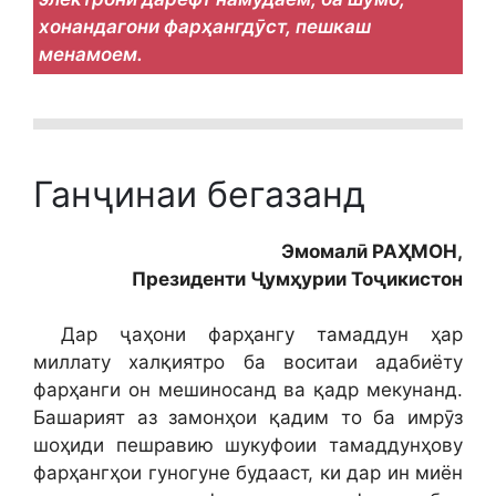
хонандагони фарҳангдӯст, пешкаш
менамоем.
Ганҷинаи бегазанд
Эмомалӣ РАҲМОН,
Президенти Ҷумҳурии Тоҷикистон
Дар ҷаҳони фарҳангу тамаддун ҳар
миллату халқиятро ба воситаи адабиёту
фарҳанги он мешиносанд ва қадр мекунанд.
Башарият аз замонҳои қадим то ба имрӯз
шоҳиди пешравию шукуфоии тамаддунҳову
фарҳангҳои гуногуне будааст, ки дар ин миён