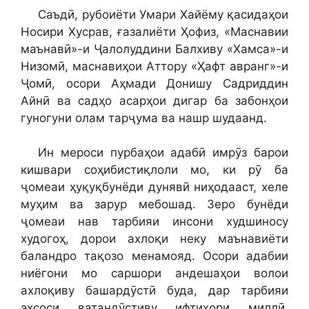
Саъдӣ, рубоиёти Умари Хайёму қасидаҳои
Носири Хусрав, ғазалиёти Ҳофиз, «Маснавии
маънавӣ»-и Ҷалолуддини Балхиву «Хамса»-и
Низомӣ, маснавиҳои Аттору «Ҳафт авранг»-и
Ҷомӣ, осори Аҳмади Донишу Садриддин
Айнӣ ва садҳо асарҳои дигар ба забонҳои
гуногуни олам тарҷума ва нашр шудаанд.
Ин мероси пурбаҳои адабӣ имрӯз барои
кишвари соҳибистиқлоли мо, ки рӯ ба
ҷомеаи ҳуқуқбунёди дунявӣ ниҳодааст, хеле
муҳим ва зарур мебошад. Зеро бунёди
ҷомеаи нав тарбияи инсони худшиносу
худогоҳ, дорои ахлоқи неку маънавиёти
баландро тақозо менамояд. Осори адабии
ниёгони мо саршори андешаҳои волои
ахлоқиву башардӯстӣ буда, дар тарбияи
эҳсоси ватандӯстиву ифтихори миллӣ,