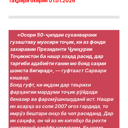
Таҳрири охирин 01.01.2026
«Осори 50-ҷилдаи суханварони
гузаштаву муосири тоҷик, ки аз фонди
захиравии Президенти Ҷумҳурии
Тоҷикистон ба нашр хоҳад расид, дар
тарғиби адабиёти ғании мо бояд саҳми
шоиста бигирад»,
— гуфтааст Сарвари
кишвар.
Бояд гуфт, ки иқдом дар таърихи
фарҳангии мардуми тоҷик рӯйдоди
беназир ва фаромӯшношуданӣ аст. Нашри
ин асарҳо аз соли 2007 оғоз гардида, то
имрӯз бештари онҳо ба чоп расиданд. Дар
ин саҳифа, он чӣ аз ин китобҳо ба рехти
электронӣ дарёфт намудаем, ба шумо,