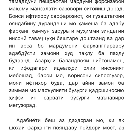
тамаддуни пешрафтаи мардуми форсизабон
мақому манзалати сазовори ситойиш дорад.
Боиси ифтихору сарфарозист, ки гузаштагони
ояндабину дурандеши мо ҳамеша ба адабу
фарҳанг ҳамчун зарурати муҳимми зиндагии
инсонӣ таваҷҷуҳи бештаре доштаанд ва дар
ин арса бо мардумони фарҳангпарвару
адабдӯсти замони худ паҳлу ба паҳлу
будаанд. Асарҳои баландпояи ниёгонамон,
ки ифодагари идеалҳои олии инсоният
мебошад, барои мо, ворисони сипосгузор,
мояи ифтихор буда, дар айни замон ба
зиммаи мо масъулияти бузурги қадршиносию
ҳифзи ин сарвати бузурги маънавиро
мегузорад.
Адабиёти беш аз даҳасраи мо, ки як
шохаи фарҳанги пояндаву пойдори мост, аз