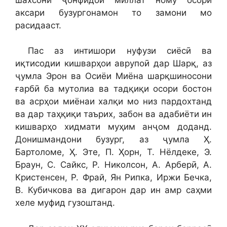
аксари бузургонамон то замони мо
расидааст.
Пас аз интишори нуфузи сиёсӣ ва
иқтисодии кишварҳои аврупоӣ дар Шарқ, аз
ҷумла Эрон ва Осиёи Миёна шарқшиносони
ғарбӣ ба мутолиа ва тадқиқи осори бостон
ва асрҳои миёнаи халқи мо низ пардохтанд
ва дар таҳқиқи таърих, забон ва адабиёти ин
кишварҳо хидмати муҳим анҷом доданд.
Донишмандони бузург, аз ҷумла Ҳ.
Бартоломе, Ҳ. Эте, П. Ҳорн, Т. Нёлдеке, Э.
Браун, С. Сайкс, Р. Николсон, А. Арберӣ, А.
Кристенсен, Р. Фрай, Ян Рипка, Иржи Бечка,
В. Кубичкова ва дигарон дар ин амр саҳми
хеле муфид гузоштанд.