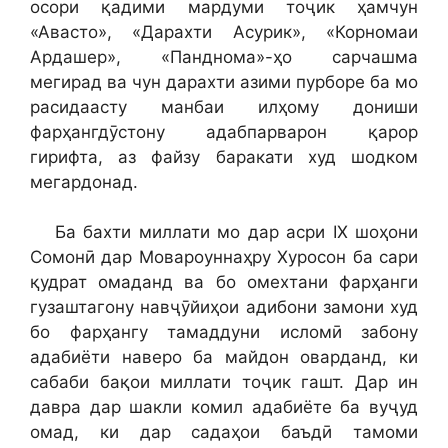
осори қадими мардуми тоҷик ҳамчун
«Авасто», «Дарахти Асурик», «Корномаи
Ардашер», «Панднома»-ҳо сарчашма
мегирад ва чун дарахти азими пурборе ба мо
расидаасту манбаи илҳому дониши
фарҳангдӯстону адабпарварон қарор
гирифта, аз файзу баракати худ шодком
мегардонад.
Ба бахти миллати мо дар асри IX шоҳони
Сомонӣ дар Мовароуннаҳру Хуросон ба сари
қудрат омаданд ва бо омехтани фарҳанги
гузаштагону навҷӯйиҳои адибони замони худ
бо фарҳангу тамаддуни исломӣ забону
адабиёти наверо ба майдон оварданд, ки
сабаби бақои миллати тоҷик гашт. Дар ин
давра дар шакли комил адабиёте ба вуҷуд
омад, ки дар садаҳои баъдӣ тамоми