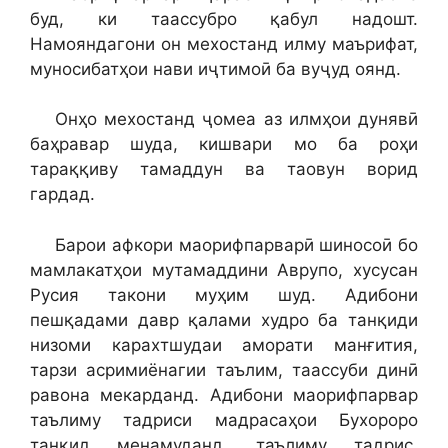
буд, ки таассубро қабул надошт.
Намояндагони он мехостанд илму маърифат,
муносибатҳои нави иҷтимоӣ ба вуҷуд оянд.
Онҳо мехостанд ҷомеа аз илмҳои дунявӣ
баҳравар шуда, кишвари мо ба роҳи
тараққиву тамаддун ва таовун ворид
гардад.
Барои афкори маорифпарварӣ шиносоӣ бо
мамлакатҳои мутамаддини Аврупо, хусусан
Русия такони муҳим шуд. Адибони
пешқадами давр қалами худро ба танқиди
низоми карахтшудаи аморати манғития,
тарзи асримиёнагии таълим, таассуби динӣ
равона мекарданд. Адибони маорифпарвар
таълиму тадриси мадрасаҳои Бухороро
танқид менамуданд, таълиму тадрис,