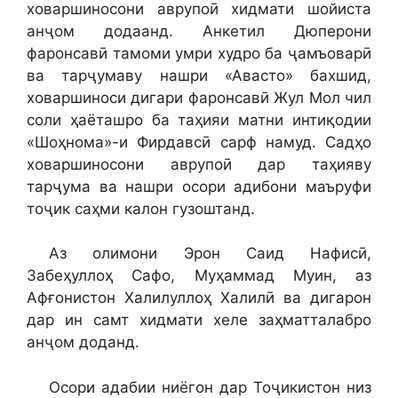
ховаршиносони аврупоӣ хидмати шойиста
анҷом додаанд. Анкетил Дюперони
фаронсавӣ тамоми умри худро ба ҷамъоварӣ
ва тарҷумаву нашри «Авасто» бахшид,
ховаршиноси дигари фаронсавӣ Жул Мол чил
соли ҳаёташро ба таҳияи матни интиқодии
«Шоҳнома»-и Фирдавсӣ сарф намуд. Садҳо
ховаршиносони аврупоӣ дар таҳияву
тарҷума ва нашри осори адибони маъруфи
тоҷик саҳми калон гузоштанд.
Аз олимони Эрон Саид Нафисӣ,
Забеҳуллоҳ Сафо, Муҳаммад Муин, аз
Афғонистон Халилуллоҳ Халилӣ ва дигарон
дар ин самт хидмати хеле заҳматталабро
анҷом доданд.
Осори адабии ниёгон дар Тоҷикистон низ