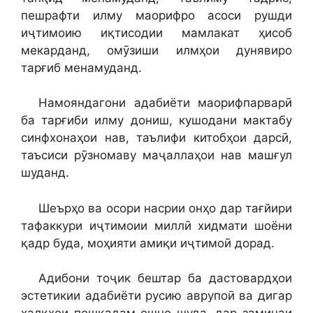
пешрафти илму маорифро асоси рушди
иҷтимоию иқтисодии мамлакат ҳисоб
мекарданд, омӯзиши илмҳои дунявиро
тарғиб менамуданд.
Намояндагони адабиёти маорифпарварӣ
ба тарғиби илму дониш, кушодани мактабу
синфхонаҳои нав, таълифи китобҳои дарсӣ,
таъсиси рӯзномаву маҷаллаҳои нав машғул
шуданд.
Шеърҳо ва осори насрии онҳо дар тағйири
тафаккури иҷтимоии миллӣ хидмати шоёни
қадр буда, моҳияти амиқи иҷтимоӣ дорад.
Адибони тоҷик бештар ба дастовардҳои
эстетикии адабиёти русию аврупоӣ ва дигар