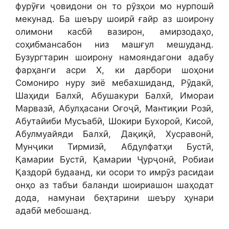
фурӯғи ҷовидони он то рӯзҳои мо нурпошӣ
мекунад. Ба шеъру шоирӣ ғайр аз шоирону
олимони касбӣ вазирон, амирзодаҳо,
соҳибмансабон низ машғул мешуданд.
Бузургтарин шоирону намояндагони адабу
фарҳанги асри Х, ки дарбори шоҳони
Сомониро нуру зиё мебахшиданд, Рӯдакӣ,
Шаҳиди Балхӣ, Абушакури Балхӣ, Имораи
Марвазӣ, Абулҳасани Оғоҷӣ, Мантиқии Розӣ,
Абутайиби Мусъабӣ, Шокири Бухороӣ, Кисоӣ,
Абулмуайяди Балхӣ, Дақиқӣ, Хусравонӣ,
Мунҷики Тирмизӣ, Абдулфатҳи Бустӣ,
Қамарии Бустӣ, Қамарии Ҷурҷонӣ, Робиаи
Қаздорӣ будаанд, ки осори то имрӯз расидаи
онҳо аз табъи баланди шоириашон шаҳодат
дода, намунаи беҳтарини шеъру ҳунари
адабӣ мебошанд.