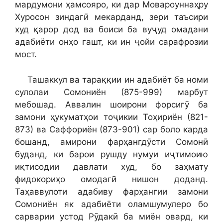
мардумони ҳамсояро, ки дар Мовароуннаҳру
Хуросон зиндагӣ мекарданд, зери таъсири
худ қарор дод ва боиси ба вуҷуд омадани
адабиёти онҳо гашт, ки ин ҷойи сарафрозии
мост.
Ташаккул ва тараққии ин адабиёт ба номи
сулолаи Сомониён (875-999) марбут
мебошад. Аввалин шоирони форсигӯ ба
замони ҳукуматҳои тоҷикии Тоҳириён (821-
873) ва Саффориён (873-901) сар боло карда
бошанд, амирони фарҳангдӯсти Сомонӣ
буданд, ки барои рушду нумуи иҷтимоию
иқтисодии давлати худ, бо заҳмату
фидокориҳо омодагӣ нишон доданд.
Таҳаввулоти адабиву фарҳангии замони
Сомониён як адабиёти оламшумулеро бо
сарварии устод Рӯдакӣ ба миён овард, ки