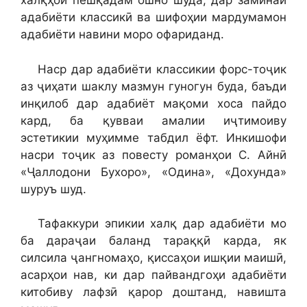
халқҳои пешқадам ошно шуда, дар заминаи
адабиёти классикӣ ва шифоҳии мардумамон
адабиёти навини моро офариданд.
Наср дар адабиёти классикии форс-тоҷик
аз ҷиҳати шаклу мазмун гуногун буда, баъди
инқилоб дар адабиёт мақоми хоса пайдо
кард, ба қувваи амалии иҷтимоиву
эстетикии муҳимме табдил ёфт. Инкишофи
насри тоҷик аз повесту романҳои С. Айнӣ
«Ҷаллодони Бухоро», «Одина», «Дохунда»
шуруъ шуд.
Тафаккури эпикии халқ дар адабиёти мо
ба дараҷаи баланд тараққӣ карда, як
силсила ҷангномаҳо, қиссаҳои ишқии маишӣ,
асарҳои нав, ки дар пайвандгоҳи адабиёти
китобиву лафзӣ қарор доштанд, навишта