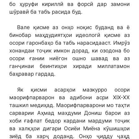
бо ҳуруфи кириллӣ ва форсӣ дар замони
шӯравӣ ба табъ расида буд.
Вале қисме аз онҳо ноқис буданд ва ё
бинобар маҳдудиятҳои идеологӣ қисме аз
осори гаронбаҳо ба табъ нарасидааст. Имрӯз
хонандаи тоҷик имкон дорад, ки озодона бо
осори ғании ниёгон ошно шавад ва аз
ганҷинаи беинтиҳои хиради миллатамон
баҳравар гардад.
Як қисми асарҳои мазкурро осори
маорифпарварон ва адибони асри XIX-XX
ташкил медиҳад. Маорифпарварони мо таҳти
сарварии Аҳмад махдуми Дониш барои аз
хоби ғафлат бедор кардани мардуми тоҷик
ва халқҳои дигари Осиёи Миёна кӯшишҳои
зиёд ба харҷ доданд. Онҳо ҷидду ҷаҳд