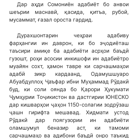
Дар аҳди Сомониён адабиёт бо анвои
шеърии маснавӣ, қасида, қитъа, рубоӣ,
мусаммат, ғазал ороста гардид.
Дурахшонтарин чеҳраи адабиву
фарҳангии ин даврон, ки бо эҷодиёташ
таъсири амиқе ба адабиёти асрҳои баъдӣ
гузошт, роҳи асосии инкишофи ин адабиётро
муайян сохт, ҳамон тавре ки сарчашмаҳои
адабӣ зикр кардаанд, Одамушшуаро
Абуабдуллоҳ Ҷаъфар ибни Муҳаммад Рӯдакӣ
буд, ки соли оянда бо Қарори Ҳукумати
Ҷумҳурии Тоҷикистон ва дастгирии ЮНЕСКО
дар кишварҳои ҷаҳон 1150-солагии зодрӯзаш
ҷашн гирифта мешавад. Хидмати устод
Рӯдакӣ дар поягузории ин адабиёти
оламшумул беназир аст, ки тамоми
сарчашмаҳо ва адибони баъдӣ онро таъкид