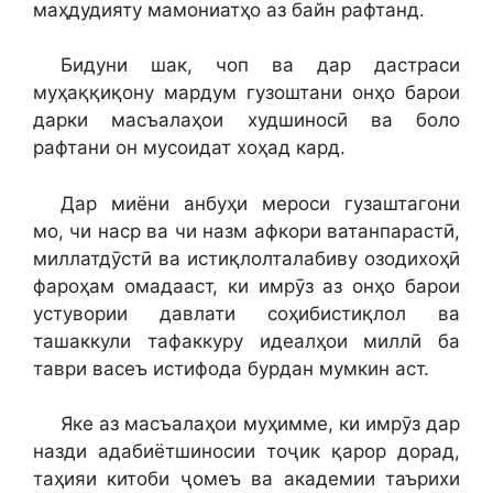
маҳдудияту мамониатҳо аз байн рафтанд.
Бидуни шак, чоп ва дар дастраси
муҳаққиқону мардум гузоштани онҳо барои
дарки масъалаҳои худшиносӣ ва боло
рафтани он мусоидат хоҳад кард.
Дар миёни анбуҳи мероси гузаштагони
мо, чи наср ва чи назм афкори ватанпарастӣ,
миллатдӯстӣ ва истиқлолталабиву озодихоҳӣ
фароҳам омадааст, ки имрӯз аз онҳо барои
устувории давлати соҳибистиқлол ва
ташаккули тафаккуру идеалҳои миллӣ ба
таври васеъ истифода бурдан мумкин аст.
Яке аз масъалаҳои муҳимме, ки имрӯз дар
назди адабиётшиносии тоҷик қарор дорад,
таҳияи китоби ҷомеъ ва академии таърихи