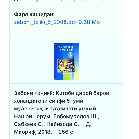
Фаро кашидан:
zaboni_tojiki_5_2008.pdf 9.68 Mb
Забони тоҷикӣ: Китоби дарсӣ барои
хонандагони синфи 5–уми
муассисаҳои таҳсилоти умумӣ.
Нашри чорум. Бобомуродов Ш.,
Сабзаев С., Набизода С. ‒ Д.:
Маориф, 2018. ‒ 256 с.