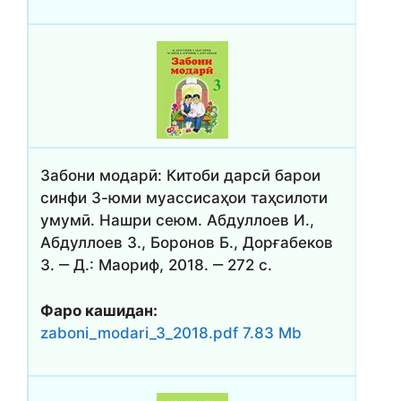
Забони модарӣ: Китоби дарсӣ барои
синфи 3-юми муассисаҳои таҳсилоти
умумӣ. Нашри сеюм. Абдуллоев И.,
Абдуллоев З., Боронов Б., Дорғабеков
З. ‒ Д.: Маориф, 2018. ‒ 272 с.
Фаро кашидан:
zaboni_modari_3_2018.pdf 7.83 Mb