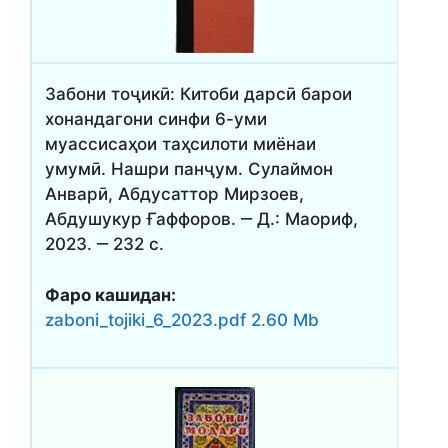
Забони тоҷикӣ: Китоби дарсӣ барои
хонандагони синфи 6-уми
муассисаҳои таҳсилоти миёнаи
умумӣ. Нашри панҷум. Сулаймон
Анварӣ, Абдусаттор Мирзоев,
Абдушукур Ғаффоров. ‒ Д.: Маориф,
2023. ‒ 232 с.
Фаро кашидан:
zaboni_tojiki_6_2023.pdf 2.60 Mb