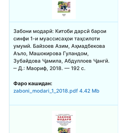
Забони модарӣ: Китоби дарсӣ барои
синфи 1-и муассисаҳои таҳсилоти
умумӣ. Байзоев Азим, Аҳмадбекова
Аъло, Машокирова Гуландом,
Зубайдова Ҷамила, Абдуллоев Ҷангӣ.
‒ Д.: Маориф, 2018. — 192 с.
Фаро кашидан:
zaboni_modari_1_2018.pdf 4.42 Mb