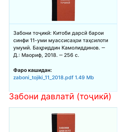
Забони тоҷикӣ: Китоби дарсӣ барои
синфи 11-уми муассисаҳои таҳсилоти
умумӣ. Баҳриддин Камолиддинов. ‒
Д.: Маориф, 2018. ‒ 256 с.
Фаро кашидан:
zaboni_tojiki_11_2018.pdf 1.49 Mb
Забони давлатӣ (тоҷикӣ)