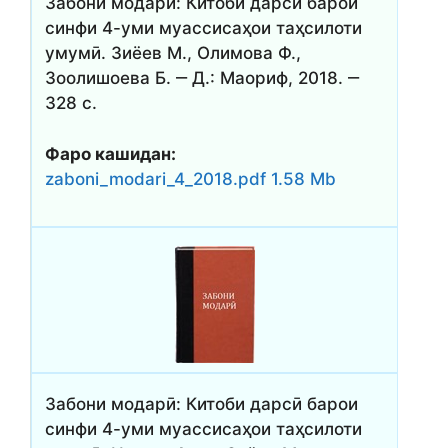
Забони модарӣ: Китоби дарсӣ барои
синфи 4-уми муассисаҳои таҳсилоти
умумӣ. Зиёев М., Олимова Ф.,
Зоолишоева Б. ‒ Д.: Маориф, 2018. ‒
328 с.
Фаро кашидан:
zaboni_modari_4_2018.pdf 1.58 Mb
Забони модарӣ: Китоби дарсӣ барои
синфи 4-уми муассисаҳои таҳсилоти