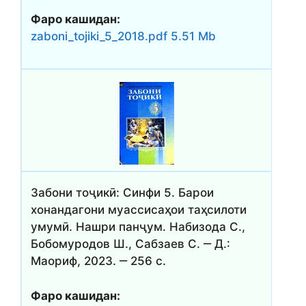
Фаро кашидан:
zaboni_tojiki_5_2018.pdf 5.51 Mb
Забони тоҷикӣ: Синфи 5. Барои
хонандагони муассисаҳои таҳсилоти
умумӣ. Нашри панҷум. Набизода С.,
Бобомуродов Ш., Сабзаев С. ‒ Д.:
Маориф, 2023. ‒ 256 с.
Фаро кашидан: