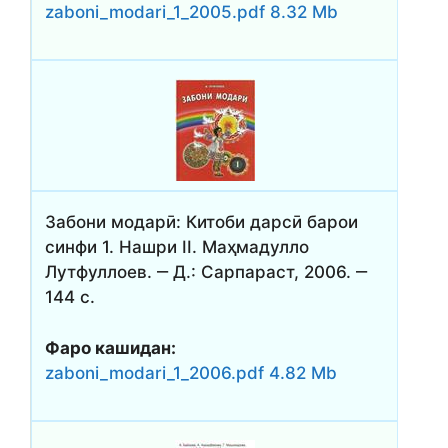
zaboni_modari_1_2005.pdf 8.32 Mb
Забони модарӣ: Китоби дарсӣ барои
синфи 1. Нашри II. Маҳмадулло
Лутфуллоев. ‒ Д.: Сарпараст, 2006. ‒
144 с.
Фаро кашидан:
zaboni_modari_1_2006.pdf 4.82 Mb