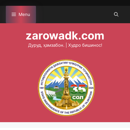
Skip
to
Menu
content
zarowadk.com
Дуруд, ҳамзабон. | Худро бишинос!