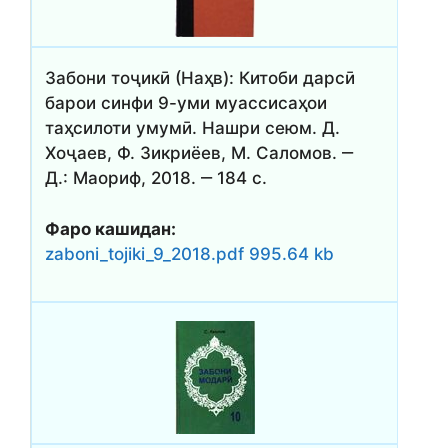
Забони тоҷикӣ (Наҳв): Китоби дарсӣ
барои синфи 9-уми муассисаҳои
таҳсилоти умумӣ. Нашри сеюм. Д.
Хоҷаев, Ф. Зикриёев, М. Саломов. ‒
Д.: Маориф, 2018. ‒ 184 с.
Фаро кашидан:
zaboni_tojiki_9_2018.pdf 995.64 kb