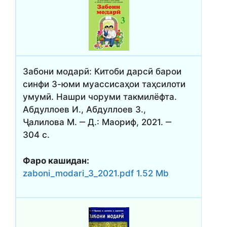
Забони модарӣ: Китоби дарсӣ барои
синфи 3-юми муассисаҳои таҳсилоти
умумӣ. Нашри чоруми такмилёфта.
Абдуллоев И., Абдуллоев З.,
Ҷалилова М. ‒ Д.: Маориф, 2021. ‒
304 с.
Фаро кашидан:
zaboni_modari_3_2021.pdf 1.52 Mb