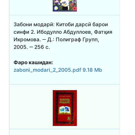
Забони модарӣ: Китоби дарсӣ барои
синфи 2. Ибодулло Абдуллоев, Фатҳия
Икромова. ‒ Д.: Полиграф Групп,
2005. ‒ 256 с.
Фаро кашидан:
zaboni_modari_2_2005.pdf 9.18 Mb