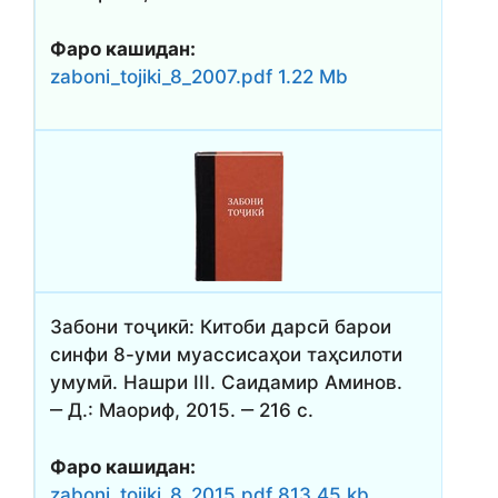
Фаро кашидан:
zaboni_tojiki_8_2007.pdf 1.22 Mb
Забони тоҷикӣ: Китоби дарсӣ барои
синфи 8-уми муассисаҳои таҳсилоти
умумӣ. Нашри III. Саидамир Аминов.
‒ Д.: Маориф, 2015. ‒ 216 с.
Фаро кашидан:
zaboni_tojiki_8_2015.pdf 813.45 kb