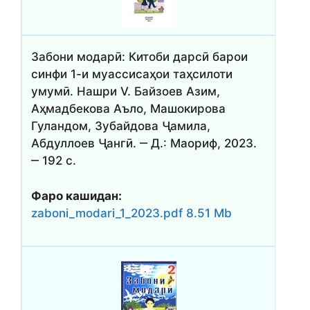
Забони модарӣ: Китоби дарсӣ барои
синфи 1-и муассисаҳои таҳсилоти
умумӣ. Нашри V. Байзоев Азим,
Аҳмадбекова Аъло, Машокирова
Гуландом, Зубайдова Ҷамила,
Абдуллоев Ҷангӣ. ‒ Д.: Маориф, 2023.
‒ 192 с.
Фаро кашидан:
zaboni_modari_1_2023.pdf 8.51 Mb