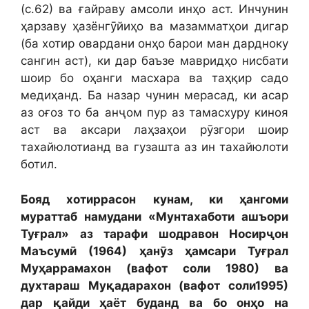
(с.62) ва ғайраву амсоли инҳо аст. Инчунин
ҳарзаву ҳазёнгӯйиҳо ва мазамматҳои дигар
(ба хотир овардани онҳо барои ман дардноку
сангин аст), ки дар баъзе мавридҳо нисбати
шоир бо оҳанги масхара ва таҳқир садо
медиҳанд. Ба назар чунин мерасад, ки асар
аз оғоз то ба анҷом пур аз тамасхуру киноя
аст ва аксари лаҳзаҳои рӯзгори шоир
тахайюлотианд ва гузашта аз ин тахайюлоти
ботил.
Бояд хотиррасон кунам, ки ҳангоми
мураттаб намудани «Мунтахаботи ашъори
Туғрал» аз тарафи шодравон Носирҷон
Маъсумӣ (1964) ҳанӯз ҳамсари Туғрал
Муҳаррамахон (вафот соли 1980) ва
духтараш Муқадарахон (вафот соли1995)
дар қайди ҳаёт буданд ва бо онҳо на