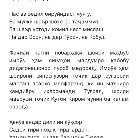
Пас аз Бедил бирӯйидаст чун ӯ,
Ба мулки шеър шохе бо таҷаммул.
Ба шеър устоди комил нест мислаш
На дар Эрон, на дар Тӯрон, на Кобул.
Фоҷиаи қатли нобарҳақи шоири маҳбуб
имрӯз ҳам синаҳои мардумро кабобу
дидагонашонро пуроб медорад. Имрӯз ҳам
шоирони сипосгузори тоҷик дар сӯгвории
маргаш асарҳо меофаранд, ки ин маъниро
ҳамдиёру ихлосманди Туғрал, шоири
маъруфи тоҷик Қутбӣ Киром чунин ба қалам
оварда:
Ҳанӯз андар дили ин кӯҳсор
Садои тири ноҳақ гирдгардон.
Ҳамон тире, ки зад бар ҷони Туғрал.