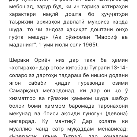
мебошад, зарур буд, ки ин тариқа хотираҳои
характери нақлӣ дошта бо ҳуҷҷатҳои
таърихии архивҳои давлатӣ муқоиса карда
шуда, то чи андоза ҳақиқат доштани онҳо
гуфта мешуд» (Аз рӯзномаи “Маориф ва
маданият”, 1-уми июли соли 1965).
Шераки Ориён низ дар такя ба ҳамин
«хотираҳо» дар оғози китобаш Туғрали 13-14-
соларо аз даргоҳи падараш бе нишон додани
ягон сабаби ҷиддӣ гурезонда озими
Самарқанд мегардонад, ки дар он ҷо ӯ
хизматгор ва гӯлахии ҳаммом шуда шабҳо
болои боми ҳаммом баромада таронахонӣ
мекунад ва боиси ақоиди гуногун (девона)
мегардад. Ку мантиқ? Дар ҳолате ки
муаллиф чанд сатр муқаддам менависад:
«Наврасак (яъне Туғрал) дар хонадони