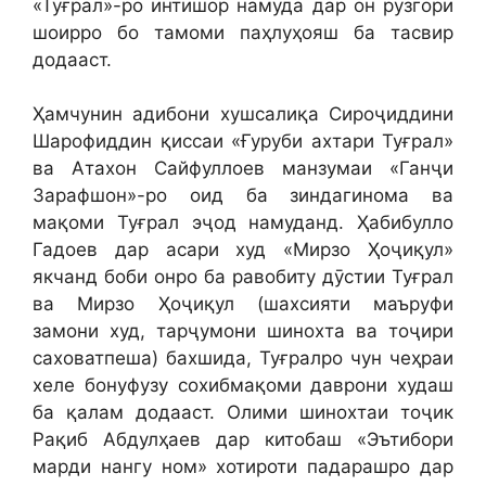
«Туғрал»-ро интишор намуда дар он рӯзгори
шоирро бо тамоми паҳлуҳояш ба тасвир
додааст.
Ҳамчунин адибони хушсалиқа Сироҷиддини
Шарофиддин қиссаи «Ғуруби ахтари Туғрал»
ва Атахон Сайфуллоев манзумаи «Ганҷи
Зарафшон»-ро оид ба зиндагинома ва
мақоми Туғрал эҷод намуданд. Ҳабибулло
Гадоев дар асари худ «Мирзо Ҳоҷиқул»
якчанд боби онро ба равобиту дӯстии Туғрал
ва Мирзо Ҳоҷиқул (шахсияти маъруфи
замони худ, тарҷумони шинохта ва тоҷири
саховатпеша) бахшида, Туғралро чун чеҳраи
хеле бонуфузу сохибмақоми даврони худаш
ба қалам додааст. Олими шинохтаи тоҷик
Рақиб Абдулҳаев дар китобаш «Эътибори
марди нангу ном» хотироти падарашро дар