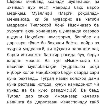
Шерак» минбаъд «санад» шуданашон аз
эҳтимол дур нест, мавриди баҳс қарор
медиҳем. Муаллифи «Марги роҳбалад»
менависад, ки ба мударрис ва хатиби
мадрасаи Тиллокорӣ Ҳоҷӣ Имомназар ба
ҳурмати аҳли хонандаву шунаванда сазовор
шудани Нақибхон намефорид, бинобар он
дар сари тӯдае бо баҳонаи бофта, вайро аз
ҳуҷраи мадрасагӣ, ки мӯҳлати пардохти ҳақ
барои истиқомат ба охир расида буд, берун
кардан мехост. Ва гӯё «Имомназар ба
василаи муллобачаҳои тундрав…ба роҳи
иҷборӣ колои Нақибхонро берун оварда сари
кӯча рехтанд… Туғрал назди колоҳои дами
кӯча рехтааш истода, кунун намедонист чӣ
кунад ва ба куҷо равад»(с.39). Ва баъд
Туғрал дар ҳаққи Имомназар ҳаҷвияе
навишта ба дарвозааш мечаспонаду ғайб