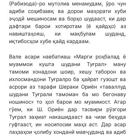
(Рабизода)-ро мутолиа менамудам, ӯро чун
адиби соҳибзавқ ва дорои маҳорати хуби
эҷодӣ мешиносам ва борҳо шудааст, ки дар
дафтари барои хотиротам (ё қайдҳо) аз
навиштаҳояш, ки мақбулам шуданд,
иқтибосҳои хубе қайд кардаам.
Вале асари навбатиаш «Марги роҳбалад ё
муаммои кушта шудани Туғрал» ману
тамоми хонадони шоир, хешу таборон ва
ихлосмандони Туғралро ба ҳайрат гузошт ва
асрори аз тарафи Шераки Ориён «таваллуд
шудани Туғрали тамоман ба мо бегонаву
ношинос» то ҳол барои мо муаммост. Агар
гӯем, ки Ш. Ориён дар тасвири рӯзгори
Туғрал заҳмат накашидааст ва чизи беҳуда
гуфтааст, ин носипосии маҳз аст. Дар асар
лаҳзаҳои ҷолибу хонданӣ мавҷуданд ва адиб