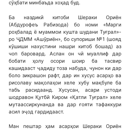
сӯҳбати минбаъда хоҳад буд.
Ба наздикӣ китоби Шераки Ориён
(Абдурофеъ Рабизода) бо номи «Марги
роҳбалад ё муаммои кушта шудани Туғрал»-
ро ҶДММ «Ашӯриён», бо супориши №1 (шояд
кӯшиши нахустини нашри китоб бошад) аз
чоп баровард. Аслан он чӣ муаллиф дар
бобати ҳолу осори шоир ба тасвир
кашидааст ҷадиду тоза набуда, чунон ки дар
боло зикрашон рафт, дар ин хусус асарҳо ва
рисолаву мақолаҳои хеле хубу мақбуле ба
табъ расидаанд. Хусусан, асари устоди
шодравон Қутбӣ Киром «Қатли Туғрал» хеле
мутаассиркунанда ва дар ғояти тафаккури
асил эҷод гардидааст.
Ман пештар ҳам асарҳои Шераки Ориён