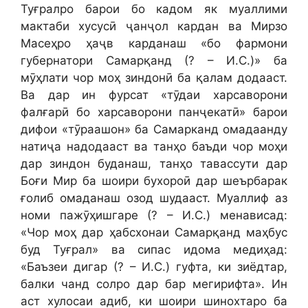
Туғралро барои бо кадом як муаллими
мактаби хусусӣ ҷанҷол кардан ва Мирзо
Масеҳро ҳаҷв карданаш «бо фармони
губернатори Самарқанд (? – И.С.)» ба
мӯҳлати чор моҳ зиндонӣ ба қалам додааст.
Ва дар ин фурсат «тӯдаи харсаворони
фалғарӣ бо харсаворони панҷекатӣ» барои
дифои «тӯраашон» ба Самарканд омадаанду
натиҷа надодааст ва танҳо баъди чор моҳи
дар зиндон буданаш, танҳо тавассути дар
Боғи Мир ба шоири бухороӣ дар шеърбарак
ғолиб омаданаш озод шудааст. Муаллиф аз
номи пажӯҳишгаре (? – И.С.) менависад:
«Чор моҳ дар ҳабсхонаи Самарқанд маҳбус
буд Туғрал» ва сипас идома медиҳад:
«Баъзеи дигар (? – И.С.) гуфта, ки зиёдтар,
балки чанд солро дар бар мегирифта». Ин
аст хулосаи адиб, ки шоири шинохтаро ба