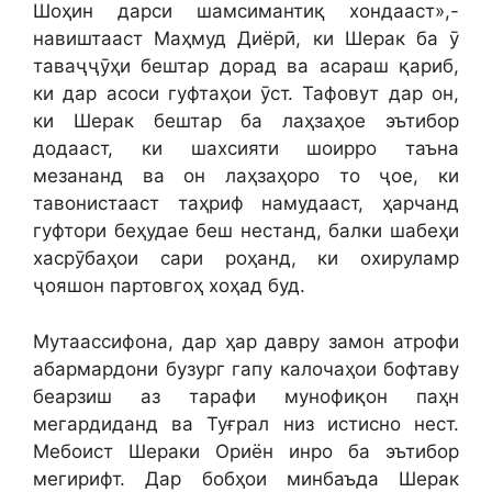
Шоҳин дарси шамсимантиқ хондааст»,-
навиштааст Маҳмуд Диёрӣ, ки Шерак ба ӯ
таваҷҷӯҳи бештар дорад ва асараш қариб,
ки дар асоси гуфтаҳои ӯст. Тафовут дар он,
ки Шерак бештар ба лаҳзаҳое эътибор
додааст, ки шахсияти шоирро таъна
мезананд ва он лаҳзаҳоро то ҷое, ки
тавонистааст таҳриф намудааст, ҳарчанд
гуфтори беҳудае беш нестанд, балки шабеҳи
хасрӯбаҳои сари роҳанд, ки охируламр
ҷояшон партовгоҳ хоҳад буд.
Мутаассифона, дар ҳар давру замон атрофи
абармардони бузург гапу калочаҳои бофтаву
беарзиш аз тарафи мунофиқон паҳн
мегардиданд ва Туғрал низ истисно нест.
Мебоист Шераки Ориён инро ба эътибор
мегирифт. Дар бобҳои минбаъда Шерак