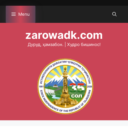
Skip
to
Menu
content
zarowadk.com
Дуруд, ҳамзабон. | Худро бишинос!