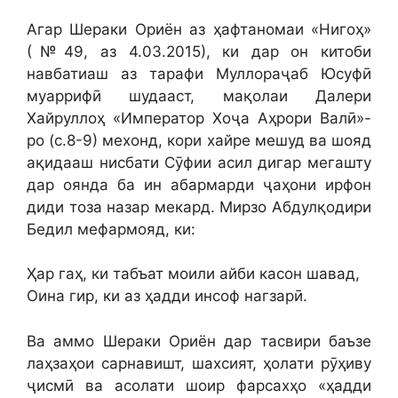
Агар Шераки Ориён аз ҳафтаномаи «Нигоҳ»
(№49, аз 4.03.2015), ки дар он китоби
навбатиаш аз тарафи Муллораҷаб Юсуфӣ
муаррифӣ шудааст, мақолаи Далери
Хайруллоҳ «Император Хоҷа Аҳрори Валӣ»-
ро (с.8-9) мехонд, кори хайре мешуд ва шояд
ақидааш нисбати Сӯфии асил дигар мегашту
дар оянда ба ин абармарди ҷаҳони ирфон
диди тоза назар мекард. Мирзо Абдулқодири
Бедил мефармояд, ки:
Ҳар гаҳ, ки табъат моили айби касон шавад,
Оина гир, ки аз ҳадди инсоф нагзарӣ.
Ва аммо Шераки Ориён дар тасвири баъзе
лаҳзаҳои сарнавишт, шахсият, ҳолати рӯҳиву
ҷисмӣ ва асолати шоир фарсахҳо «ҳадди