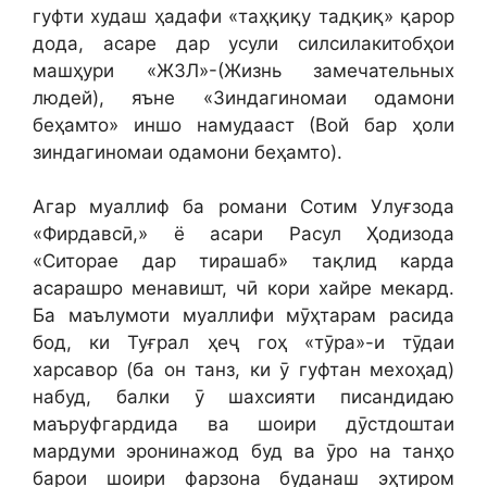
гуфти худаш ҳадафи «таҳқиқу тадқиқ» қарор
дода, асаре дар усули силсилакитобҳои
машҳури «ЖЗЛ»-(Жизнь замечательных
людей), яъне «Зиндагиномаи одамони
беҳамто» иншо намудааст (Вой бар ҳоли
зиндагиномаи одамони беҳамто).
Агар муаллиф ба романи Сотим Улуғзода
«Фирдавсӣ,» ё асари Расул Ҳодизода
«Ситорае дар тирашаб» тақлид карда
асарашро менавишт, чӣ кори хайре мекард.
Ба маълумоти муаллифи мӯҳтарам расида
бод, ки Туғрал ҳеҷ гоҳ «тӯра»-и тӯдаи
харсавор (ба он танз, ки ӯ гуфтан мехоҳад)
набуд, балки ӯ шахсияти писандидаю
маъруфгардида ва шоири дӯстдоштаи
мардуми эронинажод буд ва ӯро на танҳо
барои шоири фарзона буданаш эҳтиром