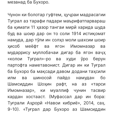
мезанад ба Бухоро.
Чунон ки болотар гуфтем, ҳуҷраи мадрасагии
Туғрал аз тарафи падари маърифатпарвараш
ба қимати 11 ҳазор тангаи мирӣ харида шуда
буд ва шоир дар он то соли 1914 истиқомат
намуда, дар тӯли ин солҳо моли шахсии шоир
ҳисоб меёфт ва ягон Имомназар ва
мударрису муллобачаи дигар ба ягон ваҷҳ
«колои Туғрал»-ро ва худи ӯро берун
партофта наметавонист. Дигар ин ки Туғрал
ба Бухоро ба мақсади давом додани таҳсили
илм ва шиносоӣ пайдо намудан бо
Шамсиддин Шоҳин рафт, на аз «тарси
Имомназар», ки муаллиф чунин тасвир
кардан хостааст. (Муфассал дар ин бора:
Туғрали Аҳрорӣ «Навои кибриё», 2014, саҳ.
9-10). «Туғрал дар Бухоро аз Шамсиддин