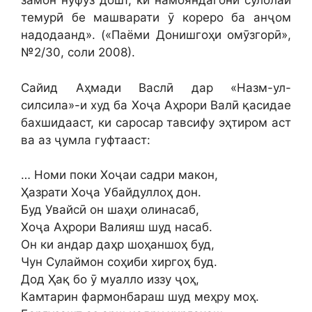
замон нуфуз дошт, ки намояндагони сулолаи
темурӣ бе машварати ӯ кореро ба анҷом
надодаанд». («Паёми Донишгоҳи омӯзгорӣ»,
№2/30, соли 2008).
Сайид Аҳмади Васлӣ дар «Назм-ул-
силсила»-и худ ба Хоҷа Аҳрори Валӣ қасидае
бахшидааст, ки саросар тавсифу эҳтиром аст
ва аз ҷумла гуфтааст:
… Номи поки Хоҷаи садри макон,
Ҳазрати Хоҷа Убайдуллоҳ дон.
Буд Увайсӣ он шаҳи олинасаб,
Хоҷа Аҳрори Валияш шуд насаб.
Он ки андар даҳр шоҳаншоҳ буд,
Чун Сулаймон соҳиби хиргоҳ буд.
Дод Ҳақ бо ӯ муалло иззу ҷоҳ,
Камтарин фармонбараш шуд меҳру моҳ.