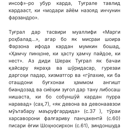
инсоф»-ро убур карда, Туғрале тавлид
кардааст, ки «модари айём назояд инчунин
фарзандро».
Туғрал дар тасвири муаллифи «Марги
роҳбалад…», агар бо як мисраи шоира
Фарзона ифода кардан мумкин бошад,
«Ҳамчу пинҳоне, ки ҳасту ҳамчу пайдое, ки
нест». Аз диди Шерак Туғрал як бачаи
қайсару якраҳа ва шӯридасар, гурезаи
даргоҳи падар, хизматгор ва «гӯлахие, ки ба
оташдони буғхонаи ҳаммом ангишт
биандозад ва сиёҳии зуғол дар тану либосаш
нишаста, ки бо собуншӯӣ кардан пурра
наравад» (саҳ.7), «як девона ва девонаавзои
мӯътабару маъруфгардида» (с.37 ), тӯраи
харсаворони фалғариву панҷакентӣ (с.60)
писари ёғии Шоҳносирхон (с.61), зиндоншуда