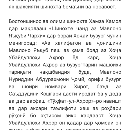
як шахсияти шинохта бемаънӣ ва норавост.
Бостоншинос ва олими шинохта Ҳамза Камол
дар мақолааш «Шинохте чанд аз Мавлоно
Яъқуби Чархӣ» дар бораи Хоҷаи бузург чунин
менигорад: «Аз халифагон ва ҷонишини
Мавлоно Яъқуб пеш аз ҳама бояд аз Хоҷа
Убайдуллоҳи Аҳрор ёд кард. Хоҷа
Убайдуллоҳи Аҳрор аз бузургтарин машоихи
тариқати нақшбандия буда, Мавлоно
Нуриддин Абдураҳмони Ҷомӣ, орифи бузург
ва шоири номвари Ҳирот, баъд аз
Саъддудини Кошғарӣ дасти иродат ба ӯ дода
ва дар васфаш «Тӯҳфат-ул-Аҳрор»-ро навишт
ва дар аксари таълифоти хеш аз роҳбари
рӯҳонӣ бо эҳтиром зикр кардааст. Хоҷа
Убайдуллоҳи Аҳрор он қадар дар ҷомеаи он