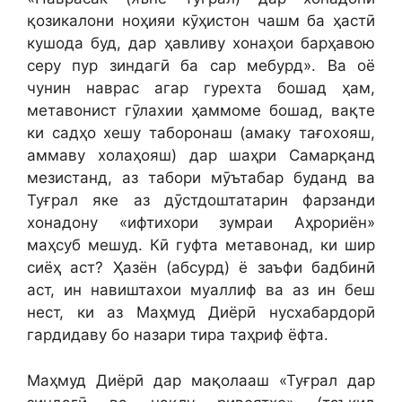
қозикалони ноҳияи кӯҳистон чашм ба ҳастӣ
кушода буд, дар ҳавливу хонаҳои барҳавою
серу пур зиндагӣ ба сар мебурд». Ва оё
чунин наврас агар гурехта бошад ҳам,
метавонист гӯлахии ҳаммоме бошад, вақте
ки садҳо хешу таборонаш (амаку тағохояш,
аммаву холаҳояш) дар шаҳри Самарқанд
мезистанд, аз табори мӯътабар буданд ва
Туғрал яке аз дӯстдоштатарин фарзанди
хонадону «ифтихори зумраи Аҳрориён»
маҳсуб мешуд. Кӣ гуфта метавонад, ки шир
сиёҳ аст? Ҳазён (абсурд) ё заъфи бадбинӣ
аст, ин навиштахои муаллиф ва аз ин беш
нест, ки аз Маҳмуд Диёрӣ нусхабардорӣ
гардидаву бо назари тира таҳриф ёфта.
Маҳмуд Диёрӣ дар мақолааш «Туғрал дар