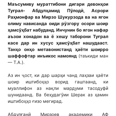
Маъсумиву мураттибони дигари девонҳои
Туғрал- Абдулҳамид Пӯлодӣ, Асрори
Раҳмонфар ва Мирзо Шукурзода ва на ягон
олиму нависанда оиди рӯзгору осори шоир
ҳамсӯҳбат набуданд. Инчунин бо ягон нафар
аъзои хонадон ва ё хешу таборони Туғрал
касе дар ин хусус ҳамсӯҳбат нашудааст.
Танҳо онҳо метавонистанд ҳаёти шоирро
шаффофтар инъикос намоянд
(таъкиди ман
— Т.А.).
Аз ин ҷост, ки дар шарҳи чанд лаҳзаи ҳаёти
шоир иштибоҳҳо ворид гаштаанд, ки
муаллифон аз нақли мардуми тасодуфӣ
шунидаанд. Ва беҳудагӯии Шерак аз ҳамин
иштибоҳҳо ғизо мегирад.
Абдулғанӣ Мирзоев академики АФ