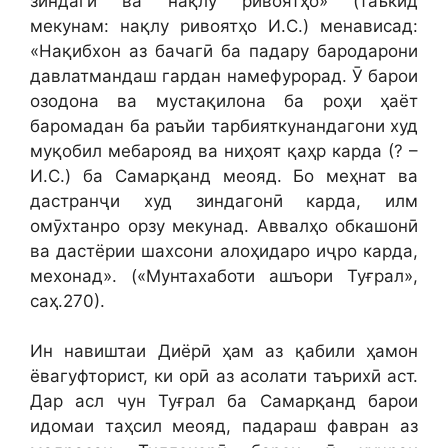
зиндагӣ ва нақлу ривоятҳо» (таъкид
мекунам: нақлу ривоятҳо И.С.) менависад:
«Нақибхон аз бачагӣ ба падару бародарони
давлатмандаш гардан намефурорад. Ӯ барои
озодона ва мустақилона ба роҳи ҳаёт
баромадан ба раъйи тарбияткунандагони худ
муқобил мебарояд ва ниҳоят қаҳр карда (? –
И.С.) ба Самарқанд меояд. Бо меҳнат ва
дастранҷи худ зиндагонӣ карда, илм
омӯхтанро орзу мекунад. Аввалҳо обкашонӣ
ва дастёрии шахсони алоҳидаро иҷро карда,
мехонад». («Мунтахаботи ашъори Туғрал»,
саҳ.270).
Ин навиштаи Диёрӣ ҳам аз қабили ҳамон
ёвагуфторист, ки орӣ аз асолати таърихӣ аст.
Дар асл чун Туғрал ба Самарқанд барои
идомаи таҳсил меояд, падараш фавран аз