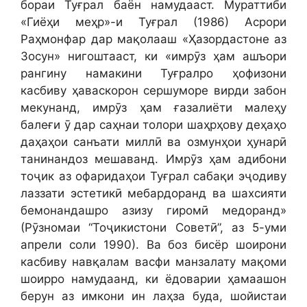
бораи Туғрал баён намудааст. Мураттиби
«Гиёҳи меҳр»-и Туғрал (1986) Асрори
Раҳмонфар дар мақолааш «Ҳазордастоне аз
Зосун» нигоштааст, ки «имрӯз ҳам ашъори
рангину намакини Туғралро ҳофизони
касбиву ҳаваскорон сершуморе вирди забон
мекунанд, имрӯз ҳам ғазалиёти малеҳу
балеғи ӯ дар саҳнаи толори шаҳрҳову деҳаҳо
даҳаҳои санъати миллӣ ва озмунҳои ҳунарӣ
танинандоз мешаванд. Имрӯз ҳам адибони
тоҷик аз офаридаҳои Туғрал сабақи эҷодиву
лаззати эстетикӣ мебардоранд ва шахсияти
бемонандашро азизу гиромӣ медоранд»
(Рӯзномаи “Тоҷикистони Советӣ”, аз 5-уми
апрели соли 1990). Ва боз бисёр шоирони
касбиву навқалам васфи манзалату мақоми
шоирро намудаанд, ки ёдоварии ҳамаашон
берун аз имкони ин лаҳза буда, шойистаи