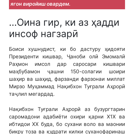
ягон виройиш овардем.
…Оина гир, ки аз ҳадди
инсоф нагзарӣ
Боиси хушнудист, ки бо дастуру ҳидояти
Президенти кишвар, Ҷаноби олӣ Эмомалӣ
Раҳмон имсол дар саросари кишвари
маҳбубамон ҷашни 150-солагии шоири
шаҳир ва шаҳид, фарзанди фарзонаи миллат
Мирзо Муҳаммад Нақибхон Туғрали Аҳрорӣ
таҷлил мегардад.
Нақибхон Туғрали Аҳрорӣ аз бузургтарин
саромадони адабиёти охири қарни Х1Х ва
ибтидои ХХ буда, бо сухани воло ва маонии
бикру тоза ва қудрати килки суханофаринаш