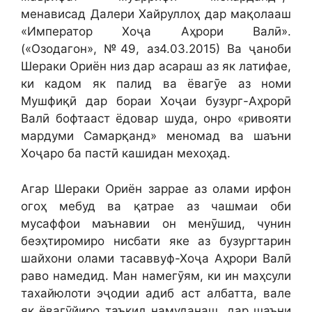
менависад Далери Хайруллоҳ дар мақолааш
«Император Хоҷа Аҳрори Валӣ».
(«Озодагон», №49, аз4.03.2015) Ва ҷаноби
Шераки Ориён низ дар асараш аз як латифае,
ки кадом як палид ва ёвагӯе аз номи
Мушфиқӣ дар бораи Хоҷаи бузург-Аҳрорӣ
Валӣ бофтааст ёдовар шуда, онро «ривояти
мардуми Самарқанд» меномад ва шаъни
Хоҷаро ба пастӣ кашидан мехоҳад.
Агар Шераки Ориён заррае аз олами ирфон
огоҳ мебуд ва қатрае аз чашмаи оби
мусаффои маънавии он менӯшид, чунин
беэҳтиромиро нисбати яке аз бузургтарин
шайхони олами тасаввуф-Хоҷа Аҳрори Валӣ
раво намедид. Ман намегӯям, ки ин маҳсули
тахайюлоти эҷодии адиб аст албатта, вале
як ёвагӯйиро таъкид намуданаш, дар шаъни