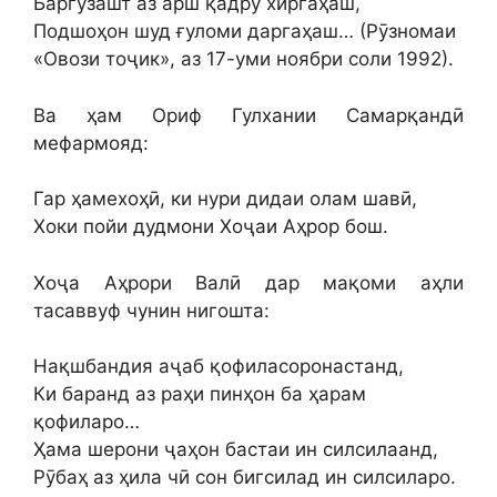
Баргузашт аз арш қадру хиргаҳаш,
Подшоҳон шуд ғуломи даргаҳаш… (Рӯзномаи
«Овози тоҷик», аз 17-уми ноябри соли 1992).
Ва ҳам Ориф Гулхании Самарқандӣ
мефармояд:
Гар ҳамехоҳӣ, ки нури дидаи олам шавӣ,
Хоки пойи дудмони Хоҷаи Аҳрор бош.
Хоҷа Аҳрори Валӣ дар мақоми аҳли
тасаввуф чунин нигошта:
Нақшбандия аҷаб қофиласоронастанд,
Ки баранд аз раҳи пинҳон ба ҳарам
қофиларо…
Ҳама шерони ҷаҳон бастаи ин силсилаанд,
Рӯбаҳ аз ҳила чӣ сон бигсилад ин силсиларо.