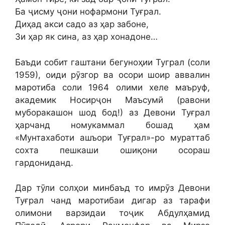
Ба ҷисму ҷони нофармони Туғрал.
Диҳад акси садо аз ҳар забоне,
Зи ҳар як сина, аз ҳар хонадоне…
Баъди собит гаштани бегуноҳии Туграл (соли
1959), оиди рӯзгор ва осори шоир аввалин
маротиба соли 1964 олими хеле маъруф,
академик Носирҷон Маъсумӣ (равони
муборакашон шод бод!) аз Девони Туғрал
ҳарчанд номукаммал бошад ҳам
«Мунтахаботи ашъори Туғрал»-ро мураттаб
сохта пешкаши ошиқони осораш
гардониданд.
Дар тӯли солҳои минбаъд то имрӯз Девони
Туғрал чанд маротибаи дигар аз тарафи
олимони варзидаи тоҷик Абдулҳамид