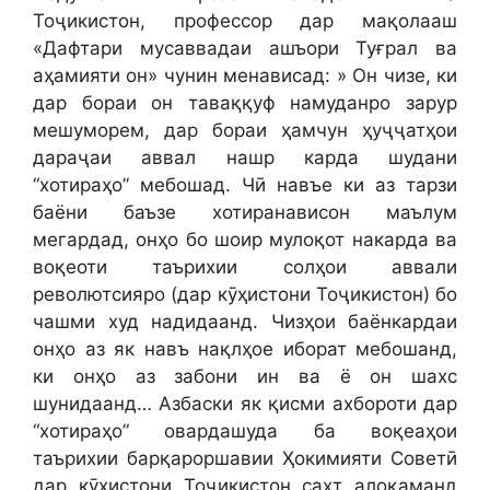
Тоҷикистон, профессор дар мақолааш
«Дафтари мусаввадаи ашъори Туғрал ва
аҳамияти он» чунин менависад: » Он чизе, ки
дар бораи он таваққуф намуданро зарур
мешуморем, дар бораи ҳамчун ҳуҷҷатҳои
дараҷаи аввал нашр карда шудани
“хотираҳо” мебошад. Чӣ навъе ки аз тарзи
баёни баъзе хотиранависон маълум
мегардад, онҳо бо шоир мулоқот накарда ва
воқеоти таърихии солҳои аввали
револютсияро (дар кӯҳистони Тоҷикистон) бо
чашми худ надидаанд. Чизҳои баёнкардаи
онҳо аз як навъ нақлҳое иборат мебошанд,
ки онҳо аз забони ин ва ё он шахс
шунидаанд… Азбаски як қисми ахбороти дар
“хотираҳо” овардашуда ба воқеаҳои
таърихии барқароршавии Ҳокимияти Советӣ
дар кӯҳистони Тоҷикистон сахт алоқаманд