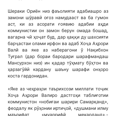
Шераки Ориён низ фаъолияти адабиашро аз
замони шӯравӣ оғоз намудааст ва ба гумон
аст, ки аз асорати ғоявию адабии аҳди
коммунистии он замон берун омада бошад,
вагарна чӣ ҳоҷат буд, дар ҳаққи ду шахсияти
барҷастаи олами ирфон ва адаб Хоҷа Аҳрори
Валӣ ва яке аз наберагони ӯ Нақибхон
Туғрал (дар бораи бародари шарафмандаш
Мансурхон низ) ин қадар тӯҳмату бӯҳтон ва
ҳарзагӯйӣ кардану шаъну шарафи онҳоро
коста гардонидан.
«Яке аз чеҳраҳои таърихсози миллати тоҷик
Хоҷа Аҳрори Валиро дастгоҳи таблиғотии
коммунистон «нобиғаи шарири Самарқанд»,
феодалу як рӯҳонии иртиҷоӣ, «душмани илму
маърифат «муаррифӣ мекарданд»,-