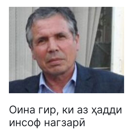
Оина гир, ки аз ҳадди
инсоф нагзарӣ