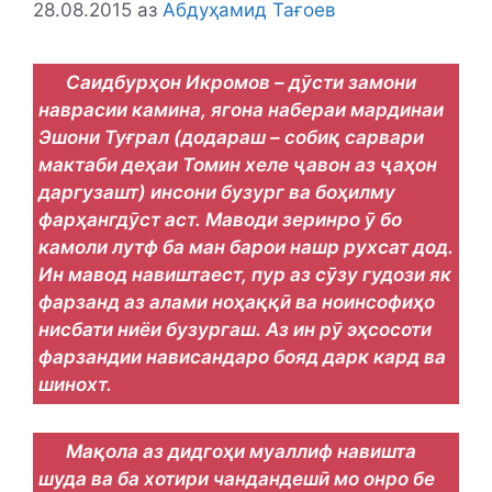
28.08.2015
аз
Абдуҳамид Тағоев
Саидбурҳон Икромов – дӯсти замони
наврасии камина, ягона набераи мардинаи
Эшони Туғрал (додараш – собиқ сарвари
мактаби деҳаи Томин хеле ҷавон аз ҷаҳон
даргузашт) инсони бузург ва боҳилму
фарҳангдӯст аст. Маводи зеринро ӯ бо
камоли лутф ба ман барои нашр рухсат дод.
Ин мавод навиштаест, пур аз сӯзу гудози як
фарзанд аз алами ноҳаққӣ ва ноинсофиҳо
нисбати ниёи бузургаш. Аз ин рӯ эҳсосоти
фарзандии нависандаро бояд дарк кард ва
шинохт.
Мақола аз дидгоҳи муаллиф навишта
шуда ва ба хотири чандандешӣ мо онро бе