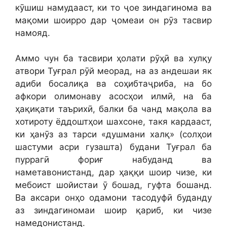
кӯшиш намудааст, ки то ҷое зиндагинома ва
мақоми шоирро дар ҷомеаи он рӯз тасвир
намояд.
Аммо чун ба тасвири ҳолати рӯҳӣ ва хулқу
атвори Туғрал рӯй меорад, на аз андешаи як
адиби босалиқа ва соҳибтаҷриба, на бо
афкори олимонаву асосҳои илмӣ, на ба
ҳақиқати таърихӣ, балки ба чанд мақола ва
хотироту ёддоштҳои шахсоне, такя кардааст,
ки ҳанӯз аз тарси «душмани халқ» (солҳои
шастуми асри гузашта) будани Туғрал ба
пуррагӣ фориғ набуданд ва
наметавонистанд, дар ҳаққи шоир чизе, ки
мебоист шойистаи ӯ бошад, гуфта бошанд.
Ва аксари онҳо одамони тасодуфӣ буданду
аз зиндагиномаи шоир қариб, ки чизе
намедонистанд.