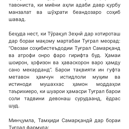
тавониста, ки миёни аҳли адаби давр қурбу
манзалат ва шӯҳрати беандозаро соҳиб
шавад.
Беҳуда нест, ки Тӯрақул Зеҳнӣ дар хотироташ
дар бораи мақому мартабаи Туғрал меорад:
“Овозаи соҳибистеъдодии Туғрал Самарқанд
ва атрофи онро фаро гирифта буд. Ҳамаи
шоирон, ҳофизон ва ҳаваскорон варо ҳамду
сано мекарданд”. Барои тақвияти ин гуфта
метавон ҳамчун истидлоли муҳим ва
истиноди мушаххас ҳамон моддаҳои
таърихиеро, ки шуарои ҳамасри Туғрал барои
соли тадвини девонаш сурудаанд, ёдрас
шуд.
Минҷумла, Тамҳиди Самарқандӣ дар бораи
Туғрал фармуда: