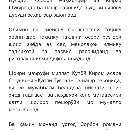
Пӯлодӣ, Асрори Раҳмонфар ва Мирзо
Шукурзода ба нашр расонида шуд, ки сипосу
дуруди беҳад бар эшон бод!
Олимон ва зиёиёну фарзонагони тоҷику
эронӣ дар таҳқиқу таҳлили осору рӯзгори
шоир зиёда аз сад мақолаҳои илмиву
тадқиқотӣ ба тасвиб расониданд ва
рисолаҳои илмӣ дифоъ намуданд.
Шоири маъруфи миллат Қутбӣ Киром асаре
бо унвони «Қатли Туғрал» ба нашр расонида,
ки бо муҳаббати беандоза нисбати шоир
эҷод гаштааст ва лаҳзаҳои хеле мутаассири
қатли шоирро пешорӯйи мо муҷалло
мегардонад.
Ба ҳамин монанд устод Сорбон романи