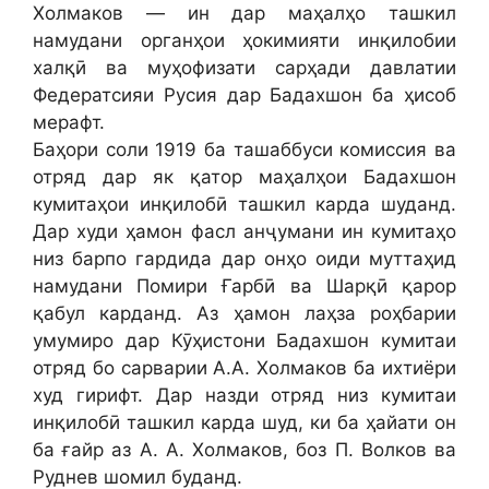
Холмаков — ин дар маҳалҳо ташкил
намудани органҳои ҳокимияти инқилобии
халқӣ ва муҳофизати сарҳади давлатии
Федератсияи Русия дар Бадахшон ба ҳисоб
мерафт.
Баҳори соли 1919 ба ташаббуси комиссия ва
отряд дар як қатор маҳалҳои Бадахшон
кумитаҳои инқилобӣ ташкил карда шуданд.
Дар худи ҳамон фасл анҷумани ин кумитаҳо
низ барпо гардида дар онҳо оиди муттаҳид
намудани Помири Ғарбӣ ва Шарқӣ қарор
қабул карданд. Аз ҳамон лаҳза роҳбарии
умумиро дар Кӯҳистони Бадахшон кумитаи
отряд бо сарварии А.А. Холмаков ба ихтиёри
худ гирифт. Дар назди отряд низ кумитаи
инқилобӣ ташкил карда шуд, ки ба ҳайати он
ба ғайр аз А. А. Холмаков, боз П. Волков ва
Руднев шомил буданд.