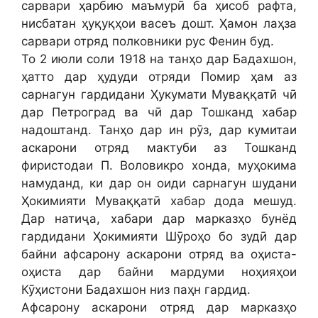
сарвари ҳарбию маъмурӣ ба ҳисоб рафта,
нисбатан ҳуқуқҳои васеъ дошт. Ҳамон лаҳза
сарвари отряд полковники рус Фенин буд.
То 2 июли соли 1918 на танҳо дар Бадахшон,
ҳатто дар ҳудуди отряди Помир ҳам аз
сарнагун гардидани Ҳукумати Муваққатӣ чӣ
дар Петроград ва чӣ дар Тошканд хабар
надоштанд. Танҳо дар ин рӯз, дар кумитаи
аскарони отряд мактуби аз Тошканд
фиристодаи П. Воловикро хонда, муҳокима
намуданд, ки дар он оиди сарнагун шудани
Ҳокимияти Муваққатӣ хабар дода мешуд.
Дар натиҷа, хабари дар марказҳо бунёд
гардидани Ҳокимияти Шӯроҳо бо зудӣ дар
байни афсарону аскарони отряд ва оҳиста-
оҳиста дар байни мардуми ноҳияҳои
Кӯҳистони Бадахшон низ паҳн гардид.
Афсарону аскарони отряд дар марказҳо