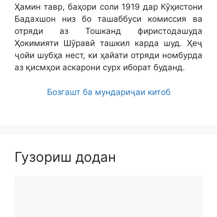
Ҳамин тавр, баҳори соли 1919 дар Кӯҳистони
Бадахшон низ бо ташаббуси комиссия ва
отряди аз Тошканд фиристодашуда
Ҳокимияти Шӯравӣ ташкил карда шуд. Ҳеҷ
ҷойи шубҳа нест, ки ҳайати отряди номбурда
аз қисмҳои аскарони сурх иборат буданд.
Бозгашт ба мундариҷаи китоб
Гузориш додан
Comment