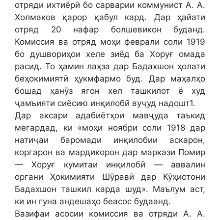
отряди ихтиёрӣ бо сарварии коммунист А. А.
Холмаков қарор қабул кард. Дар ҳайати
отряд 20 нафар болшевикон буданд.
Комиссия ва отряд моҳи феврали соли 1919
бо душвориҳои хеле зиёд ба Хоруғ омада
расид. То ҳамин лаҳза дар Бадахшон ҳолати
беҳокимиятӣ ҳукмфармо буд. Дар маҳалҳо
бошад ҳанӯз ягон хел ташкилот ё худ
ҷамъияти сиёсию инқилобӣ вуҷуд надошт1.
Дар аксари адабиётҳои мавҷуда таъкид
мегардад, ки «моҳи ноябри соли 1918 дар
натиҷаи баромади инқилобии аскарон,
коргарон ва мардикорон дар маркази Помир
— Хоруғ кумитаи инқилобӣ — аввалин
органи Ҳокимияти Шӯравӣ дар Кӯҳистони
Бадахшон ташкил карда шуд». Маълум аст,
ки ин гуна андешаҳо беасос будаанд.
Вазифаи асосии комиссия ва отряди А. А.