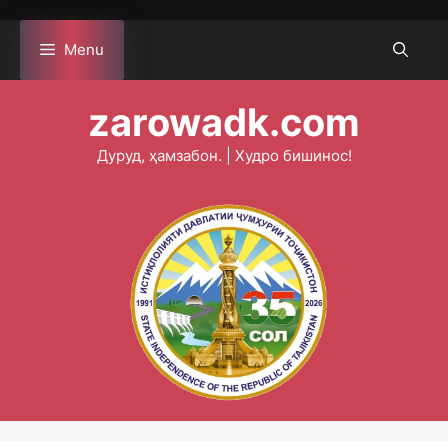
Skip
to
Menu
content
zarowadk.com
Дуруд, ҳамзабон. | Худро бишинос!