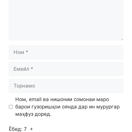
Ном
Емейл
Торнамо
Ном, email ва нишонии сомонаи маро
барои гузоришҳои оянда дар ин мурургар
маҳфуз доред.
Ёбед:
7
+