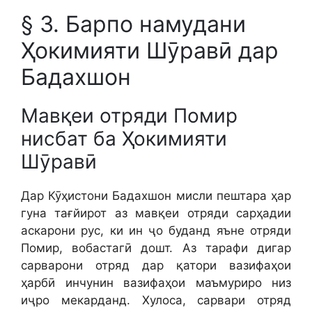
§ 3. Барпо намудани
Ҳокимияти Шӯравӣ дар
Бадахшон
Мавқеи отряди Помир
нисбат ба Ҳокимияти
Шӯравӣ
Дар Кӯҳистони Бадахшон мисли пештара ҳар
гуна тағйирот аз мавқеи отряди сарҳадии
аскарони рус, ки ин ҷо буданд яъне отряди
Помир, вобастагӣ дошт. Аз тарафи дигар
сарварони отряд дар қатори вазифаҳои
ҳарбӣ инчунин вазифаҳои маъмуриро низ
иҷро мекарданд. Хулоса, сарвари отряд