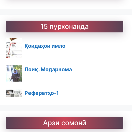
Китобхона
Дарсномаҳо
15 пурхонанда
Қоидаҳои имло
Лоиқ. Модарнома
Рефератҳо-1
Рефератҳо-2
Арзи сомонӣ