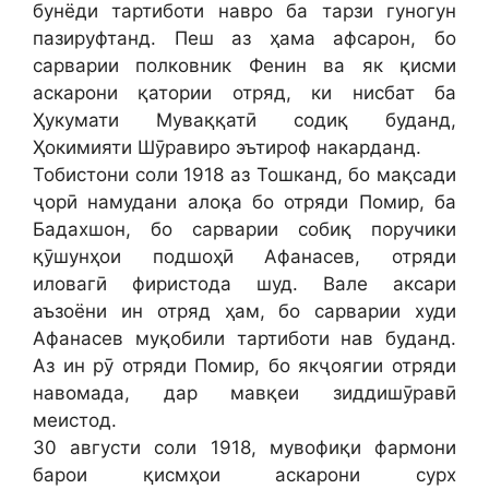
бунёди тартиботи навро ба тарзи гуногун
пазируфтанд. Пеш аз ҳама афсарон, бо
сарварии полковник Фенин ва як қисми
аскарони қатории отряд, ки нисбат ба
Ҳукумати Муваққатӣ содиқ буданд,
Ҳокимияти Шӯравиро эътироф накарданд.
Тобистони соли 1918 аз Тошканд, бо мақсади
ҷорӣ намудани алоқа бо отряди Помир, ба
Бадахшон, бо сарварии собиқ поручики
қӯшунҳои подшоҳӣ Афанасев, отряди
иловагӣ фиристода шуд. Вале аксари
аъзоёни ин отряд ҳам, бо сарварии худи
Афанасев муқобили тартиботи нав буданд.
Аз ин рӯ отряди Помир, бо якҷоягии отряди
навомада, дар мавқеи зиддишӯравӣ
меистод.
30 августи соли 1918, мувофиқи фармони
барои қисмҳои аскарони сурх