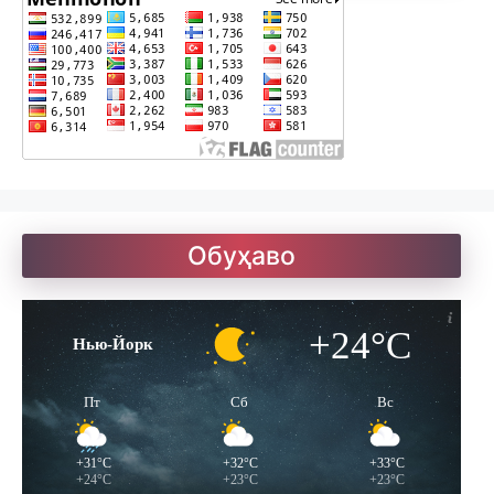
Обуҳаво
+24°C
Нью-Йорк
Пт
Сб
Вс
+31°C
+32°C
+33°C
+24°C
+23°C
+23°C