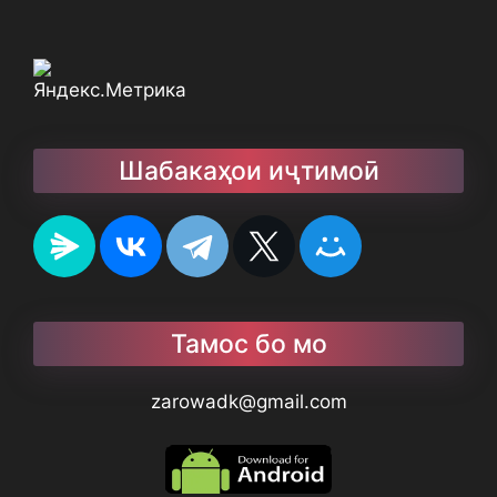
Шабакаҳои иҷтимоӣ
Тамос бо мо
zarowadk@gmail.com