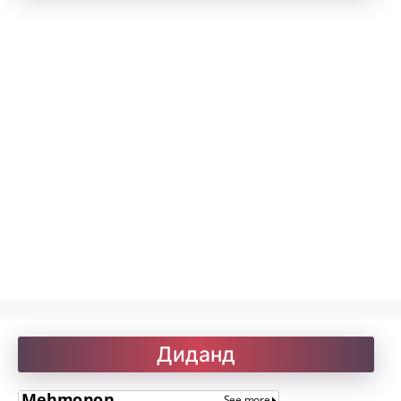
Рубоиёти Хайём
Саъдӣ. Гулистон
Солатон чист?
Улуғзода. Субҳи ҷавонӣ
Ҷомӣ – чанд ғазал
Диданд