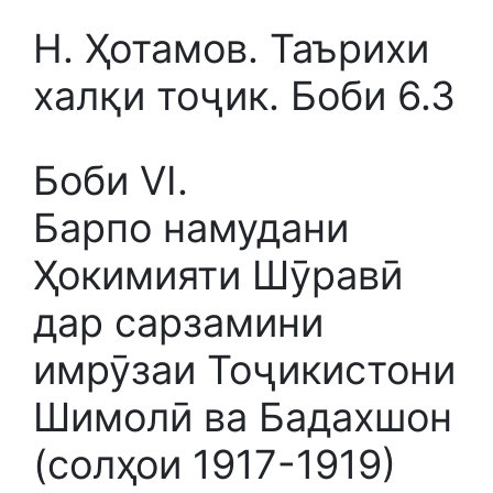
Н. Ҳотамов. Таърихи
халқи тоҷик. Боби 6.3
Боби VI.
Барпо намудани
Ҳокимияти Шӯравӣ
дар сарзамини
имрӯзаи Тоҷикистони
Шимолӣ ва Бадахшон
(солҳои 1917-1919)