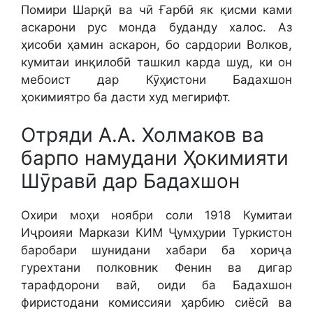
Помири Шарқӣ ва чӣ Ғарбӣ як қисми ками
аскарони рус монда буданду халос. Аз
ҳисоби ҳамин аскарон, бо сардории Волков,
кумитаи инқилобӣ ташкил карда шуд, ки он
мебоист дар Кӯҳистони Бадахшон
ҳокимиятро ба дасти худ мегирифт.
Отряди А.А. Холмаков ва
барпо намудани Ҳокимияти
Шӯравӣ дар Бадахшон
Охири моҳи ноябри соли 1918 Кумитаи
Иҷроияи Маркази КИМ Ҷумҳурии Туркистон
баробари шунидани хабари ба хориҷа
гурехтани полковник Фенин ва дигар
тарафдорони вай, оиди ба Бадахшон
фиристодани комиссияи ҳарбию сиёсӣ ва