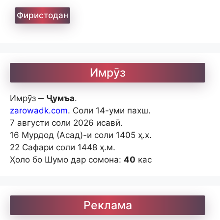
Айнӣ. Ёддоштҳо
Имрӯз
Имрӯз ‒
Ҷумъа
.
Ашъори садаи бист
zarowadk.com
. Соли 14-уми пахш.
7 августи соли 2026 исавӣ.
16 Мурдод (Асад)-и соли 1405 ҳ.х.
Ашъори бостон
22 Сафари соли 1448 ҳ.м.
Ҳоло бо Шумо дар сомона:
40
кас
Барои хатмкунанда
Реклама