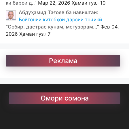
ки барои д
.." Мар 22, 2026 Ҳамаи гуз.: 10
Абдуҳамид Тағоев ба навиштаи:
Бойгонии китобҳои дарсии тоҷикӣ
"
Собир, дастрас кунам, мегузорам.
.." Фев 04,
2026 Ҳамаи гуз.: 7
Реклама
Омори сомона