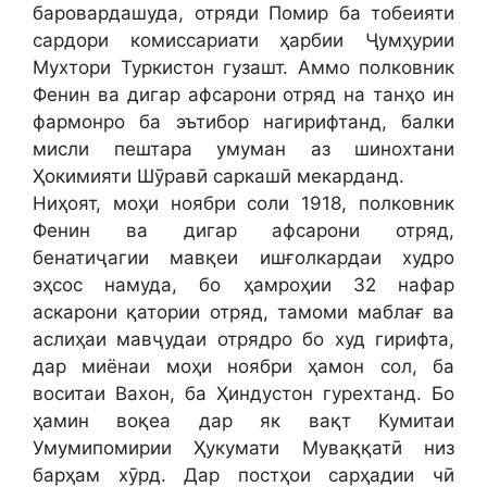
баровардашуда, отряди Помир ба тобеияти
сардори комиссариати ҳарбии Ҷумҳурии
Мухтори Туркистон гузашт. Аммо полковник
Фенин ва дигар афсарони отряд на танҳо ин
фармонро ба эътибор нагирифтанд, балки
мисли пештара умуман аз шинохтани
Ҳокимияти Шӯравӣ саркашӣ мекарданд.
Ниҳоят, моҳи ноябри соли 1918, полковник
Фенин ва дигар афсарони отряд,
бенатиҷагии мавқеи ишғолкардаи худро
эҳсос намуда, бо ҳамроҳии 32 нафар
аскарони қатории отряд, тамоми маблағ ва
аслиҳаи мавҷудаи отрядро бо худ гирифта,
дар миёнаи моҳи ноябри ҳамон сол, ба
воситаи Вахон, ба Ҳиндустон гурехтанд. Бо
ҳамин воқеа дар як вақт Кумитаи
Умумипомирии Ҳукумати Муваққатӣ низ
барҳам хӯрд. Дар постҳои сарҳадии чӣ