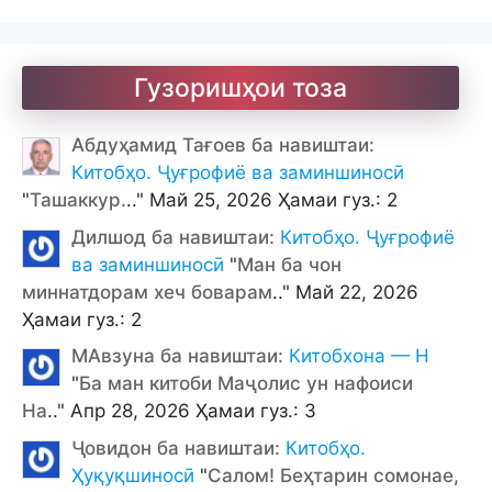
Гузоришҳои тоза
Абдуҳамид Тағоев ба навиштаи:
Китобҳо. Ҷуғрофиё ва заминшиносӣ
"
Ташаккур.
.." Май 25, 2026 Ҳамаи гуз.: 2
Дилшод ба навиштаи:
Китобҳо. Ҷуғрофиё
ва заминшиносӣ
"
Ман ба чон
миннатдорам хеч боварам
.." Май 22, 2026
Ҳамаи гуз.: 2
МАвзуна ба навиштаи:
Китобхона — Н
"
Ба ман китоби Маҷолис ун нафоиси
На
.." Апр 28, 2026 Ҳамаи гуз.: 3
Ҷовидон ба навиштаи:
Китобҳо.
Ҳуқуқшиносӣ
"
Салом! Беҳтарин сомонае,