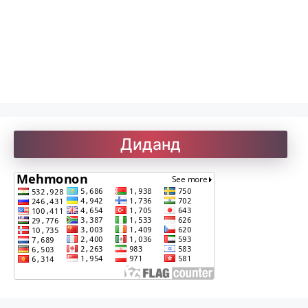
Лоиқ. Модарнома
Рефератҳо-1
Рефератҳо-2
Диданд
Рубоиёти Хайём
Саъдӣ. Гулистон
Солатон чист?