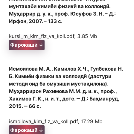
мунтахаби кимиёи физикӣ ва коллоидӣ.
Муҳаррир д. у. к., проф. Юсуфов З. Н. – Д.:
Ирфон, 2007. – 133 с.
kursi_m_kim_fiz_va_koll.pdf, 3.85 Mb
Фарокашӣ ↓
Исмоилова М. А., Камилов Х.Ч., Гулбекова Н.
Б. Кимиёи физики ва коллоидӣ (дастури
методӣ оид ба омӯзиши мустақилона).
Муҳаррирон Рахимова М.М. д. и. к., проф.,
Хакимов Г. К., н. и. т., дотс. ‒ Д.: Баҳманрӯд,
2015. ‒ 66 с.
ismoilova_kim_fiz_va_koll.pdf, 17.29 Mb
Фарокашӣ ↓