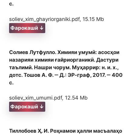
с.
soliev_xim_ghayriorganiki.pdf, 15.15 Mb
Фарокашӣ ↓
Солиев Лутфулло. Химияи умумӣ: асосҳои
назарияи химияи ғайриорганикӣ. Дастури
таълимӣ. Нашри чорум. Муҳаррир: н. и. х.,
дотс. Тошов А. Ф. ‒ Д.: ЭР-граф, 2017. ‒ 400
с.
soliev_xim_umumi.pdf, 12.54 Mb
Фарокашӣ ↓
Тиллобоев Ҳ. И. Роҳнамои ҳалли масъалаҳо