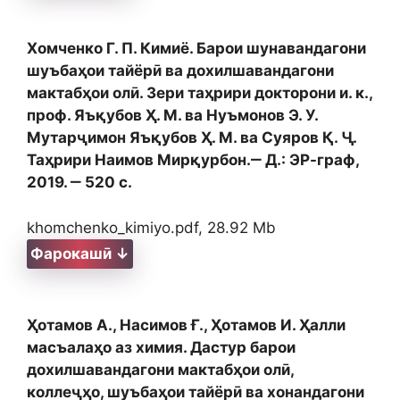
Хомченко Г. П. Кимиё. Барои шунавандагони
шуъбаҳои тайёрӣ ва дохилшавандагони
мактабҳои олӣ. Зери таҳрири докторони и. к.,
проф. Яъқубов Ҳ. М. ва Нуъмонов Э. У.
Мутарҷимон Яъқубов Ҳ. М. ва Суяров Қ. Ҷ.
Таҳрири Наимов Мирқурбон.‒ Д.: ЭР-граф,
2019. ‒ 520 с.
khomchenko_kimiyo.pdf, 28.92 Mb
Фарокашӣ ↓
Ҳотамов А., Насимов Ғ., Ҳотамов И. Ҳалли
масъалаҳо аз химия. Дастур барои
дохилшавандагони мактабҳои олӣ,
коллеҷҳо, шуъбаҳои тайёрӣ ва хонандагони