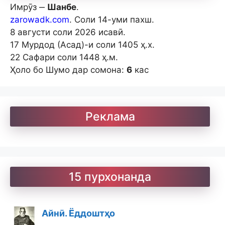
Имрӯз ‒
Шанбе
.
zarowadk.com
. Соли 14-уми пахш.
8 августи соли 2026 исавӣ.
17 Мурдод (Асад)-и соли 1405 ҳ.х.
22 Сафари соли 1448 ҳ.м.
Ҳоло бо Шумо дар сомона:
6
кас
Реклама
15 пурхонанда
Айнӣ. Ёддоштҳо