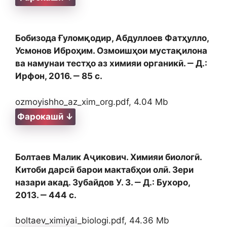
Бобизода Ғуломқодир, Абдуллоев Фатҳулло,
Усмонов Иброҳим. Озмоишҳои мустақилона
ва намунаи тестҳо аз химияи органикӣ. ‒ Д.:
Ирфон, 2016. ‒ 85 с.
ozmoyishho_az_xim_org.pdf, 4.04 Mb
Фарокашӣ ↓
Болтаев Малик Аҷикович. Химияи биологӣ.
Китоби дарсӣ барои мактабҳои олӣ. Зери
назари акад. Зубайдов У. З. ‒ Д.: Бухоро,
2013. ‒ 444 с.
boltaev_ximiyai_biologi.pdf, 44.36 Mb