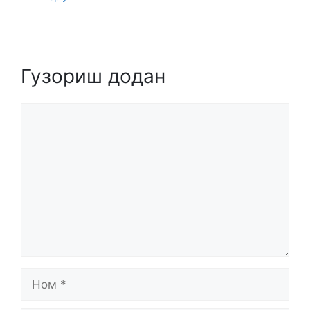
Гузориш додан
Comment
Ном