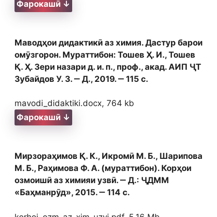
Фарокашӣ ↓
Маводҳои дидактикӣ аз химия. Дастур барои
омӯзгорон. Мураттибон: Тошев Ҳ. И., Тошев
Қ. Ҳ. Зери назари д. и. п., проф., акад. АИП ҶТ
Зубайдов У. 3. ‒ Д., 2019. ‒ 115 с.
mavodi_didaktiki.docx, 764 kb
Фарокашӣ ↓
Мирзораҳимов Қ. К., Икромӣ М. Б., Шарипова
М. Б., Раҳимова Ф. А. (мураттибон). Корҳои
озмоишӣ аз химияи узвӣ. ‒ Д.: ҶДММ
«Баҳманрӯд», 2015. ‒ 114 с.
korhoi_ozm_az_xim_uzvi.pdf, 5.16 Mb