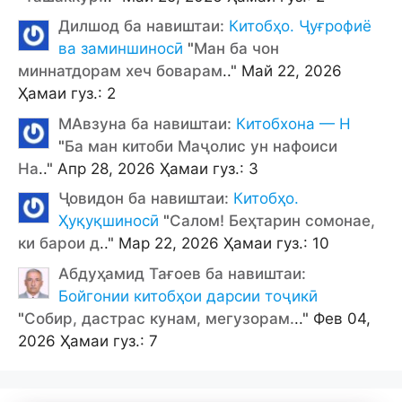
Дилшод ба навиштаи:
Китобҳо. Ҷуғрофиё
ва заминшиносӣ
"
Ман ба чон
миннатдорам хеч боварам
.." Май 22, 2026
Ҳамаи гуз.: 2
МАвзуна ба навиштаи:
Китобхона — Н
"
Ба ман китоби Маҷолис ун нафоиси
На
.." Апр 28, 2026 Ҳамаи гуз.: 3
Ҷовидон ба навиштаи:
Китобҳо.
Ҳуқуқшиносӣ
"
Салом! Беҳтарин сомонае,
ки барои д
.." Мар 22, 2026 Ҳамаи гуз.: 10
Абдуҳамид Тағоев ба навиштаи:
Бойгонии китобҳои дарсии тоҷикӣ
"
Собир, дастрас кунам, мегузорам.
.." Фев 04,
2026 Ҳамаи гуз.: 7