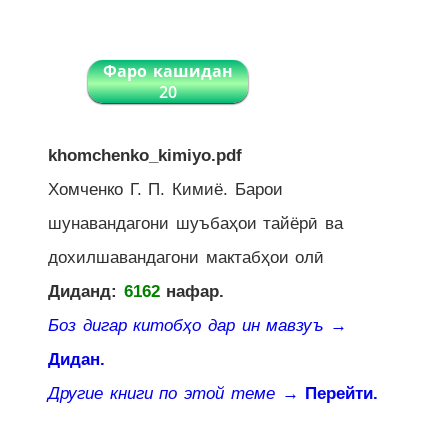
Фаро кашидан
20
khomchenko_kimiyo.pdf
Хомченко Г. П. Кимиё. Барои
шунавандагони шуъбаҳои тайёрӣ ва
дохилшавандагони мактабҳои олӣ
Диданд:
6162
нафар.
Боз дигар китобҳо дар ин мавзуъ
→
Дидан.
Другие книги по этой теме
→ Перейти.