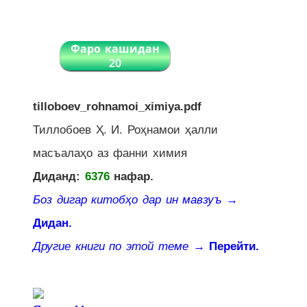
Фаро кашидан
20
tilloboev_rohnamoi_ximiya.pdf
Тиллобоев Ҳ. И. Роҳнамои ҳалли
масъалаҳо аз фанни химия
Диданд:
6376
нафар.
Боз дигар китобҳо дар ин мавзуъ
→
Дидан.
Другие книги по этой теме
→ Перейти.