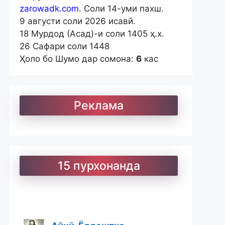
zarowadk.com
. Соли 14-уми пахш.
9 августи соли 2026 исавӣ.
18 Мурдод (Асад)-и соли 1405 ҳ.х.
26 Сафари соли 1448
Ҳоло бо Шумо дар сомона:
6
кас
Реклама
15 пурхонанда
Айнӣ. Ёддоштҳо