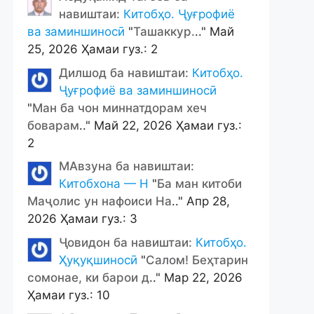
навиштаи:
Китобҳо. Ҷуғрофиё
ва заминшиносӣ
"
Ташаккур.
.." Май
25, 2026 Ҳамаи гуз.: 2
Дилшод ба навиштаи:
Китобҳо.
Ҷуғрофиё ва заминшиносӣ
"
Ман ба чон миннатдорам хеч
боварам
.." Май 22, 2026 Ҳамаи гуз.:
2
МАвзуна ба навиштаи:
Китобхона — Н
"
Ба ман китоби
Маҷолис ун нафоиси На
.." Апр 28,
2026 Ҳамаи гуз.: 3
Ҷовидон ба навиштаи:
Китобҳо.
Ҳуқуқшиносӣ
"
Салом! Беҳтарин
сомонае, ки барои д
.." Мар 22, 2026
Ҳамаи гуз.: 10