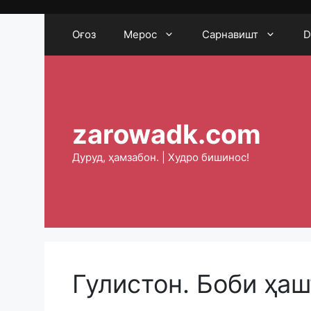
Skip
to
Оғоз
Мерос
Сарнавишт
D
content
zarowadk.com
Дуруд, ҳамзабон. | Худро бишинос!
Гулистон. Боби ҳаш