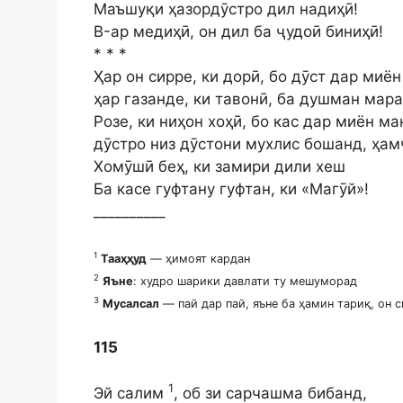
Маъшуқи ҳазордӯстро дил надиҳӣ!
B-ар медиҳӣ, он дил ба ҷудоӣ биниҳӣ!
* * *
Ҳар он сирре, ки дорӣ, бо дӯст дар миё
ҳар газанде, ки тавонӣ, ба душман мара
Розе, ки ниҳон хоҳӣ, бо кас дар миён м
дӯстро низ дӯстони мухлис бошанд, ҳа
Хомӯшӣ беҳ, ки замири дили хеш
Ба касе гуфтану гуфтан, ки «Магӯй»!
__________
1
Тааҳҳуд
— ҳимоят кардан
2
Яъне
: худро шарики давлати ту мешуморад
3
Мусалсал
— пай дар пай, яъне ба ҳамин тариқ, он 
115
1
Эй салим
, об зи сарчашма бибанд,