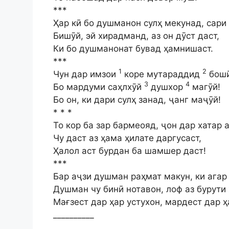
***
Ҳар кӣ бо душманон сулҳ мекунад, сари
Бишӯй, эй хирадманд, аз он дӯст даст,
Ки бо душманонат бувад ҳамнишаст.
***
1
2
Чун дар имзои
коре мутараддид
бошӣ
3
4
Бо мардуми саҳлхӯй
душхор
магӯй!
Бо он, ки дари сулҳ занад, ҷанг маҷӯй!
* * *
То кор ба зар бармеояд, ҷон дар хатар
Чу даст аз ҳама ҳилате даргусаст,
Ҳалол аст бурдан ба шамшер даст!
***
Бар аҷзи душман раҳмат макун, ки агар
Душман чу бинӣ нотавон, лоф аз бурути 
Мағзест дар ҳар устухон, мардест дар ҳ
__________