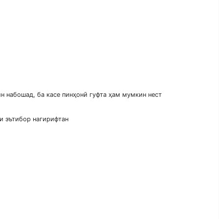
ин набошад, ба касе пинҳонӣ гуфта ҳам мумкин нест
и эътибор нагирифтан