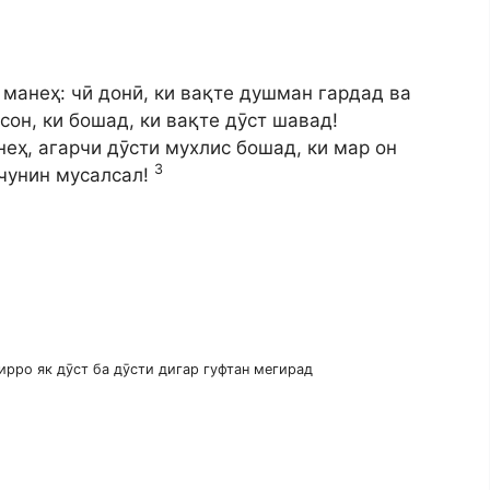
н манеҳ: чӣ донӣ, ки вақте душман гардад ва
сон, ки бошад, ки вақте дӯст шавад!
анеҳ, агарчи дӯсти мухлис бошад, ки мар он
3
мчунин мусалсал!
сирро як дӯст ба дӯсти дигар гуфтан мегирад