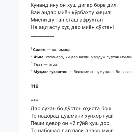
Кунанд ину он хуш дигар бора дил,
Вай андар миён кӯрбахту хиҷил!
Миёни ду тан оташ афрӯхтан
На ақл асту худ дар миён сӯхтан!
__________
1
Салим
— солимақл
2
Яъне
: суханеро, ки дар назди мардум гуфтан мумк
3
Тоат
— итоат
4
Муҳмал гузоштан
— беаҳамият шумурдан, ба назар
116
***
Дар сухан бо дӯстон оҳиста бош,
То надорад душмани хунхор гӯш!
Пеши девор он чӣ гӯйӣ ҳуш дор,
То набошад дар паси девор муш!