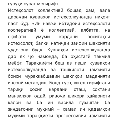
гурӯҳӣ сурат мегирифт.
Истеҳсолот коллективӣ бошад ҳам, вале
дараҷаи қувваҳои истеҳсолкунанда ниҳоят
паст буд. «Ин навъи ибтидоии истеҳсолоти
кооперативӣ ё коллективӣ, албатта, на
оқибати умумӣ кардани воситаҳои
истеҳсолот, балки натиҷаи заифии шахсияти
ҷудогона буд». Қувваҳои истеҳсолкунанда
дар як ҷо намонда, ба оҳистагӣ такмил
меёфт. Тараққиёти беш аз пеши қувваҳои
истеҳсолкунанда ва ташкилоти ҷамъиятӣ
боиси мураккабшавии шаклҳои маданияти
инсонӣ мегардид. Бояд гуфт, ки ёд гирифтани
тариқи ҳосил кардани оташ, сохтани
манзилҳои оддӣ, ривоҷи шикори ҳайвоноти
калон ва ба ин васила гузаштан ба
зиндагонии муқимӣ – ҳамаи ин қадамҳои
муҳими тараққиёти прогрессивии ҷамъияти