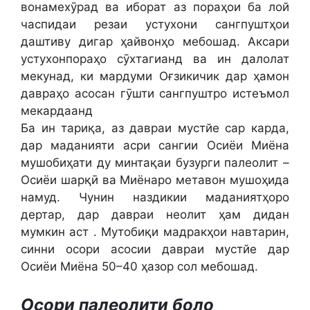
вонамехӯрад ва иборат аз пораҳои ба лой
часпидаи резаи устухони сангпуштҳои
даштиву дигар ҳайвонҳо мебошад. Аксари
устухонпораҳо сӯхтагианд ва ин далолат
мекунад, ки мардуми Оғзикичик дар ҳамон
давраҳо асосан гӯшти сангпуштро истеъмол
мекардаанд
Ба ин тариқа, аз давраи мустйе сар карда,
дар маданияти асри сангии Осиёи Миёна
мушобиҳати ду минтақаи бузурги палеолит –
Осиёи шарқӣ ва Миёнаро метавон мушоҳида
намуд. Чунин наздикии маданиятҳоро
дертар, дар давраи неолит ҳам дидан
мумкин аст . Мутобиқи мадракҳои навтарин,
синни осори асосии давраи мустйе дар
Осиёи Миёна 50–40 ҳазор сол мебошад.
Осори палеолити боло