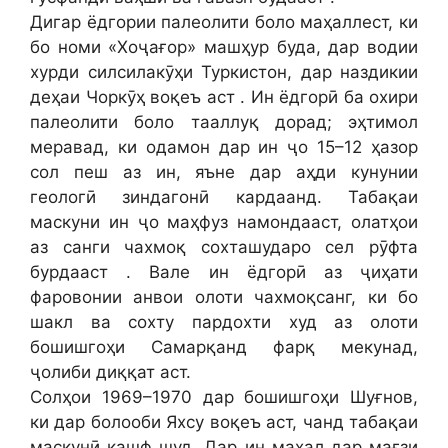
Дигар ёдгории палеолити боло маҳаллест, ки
бо номи «Хоҷағор» машҳур буда, дар водии
хурди силсилакӯҳи Туркистон, дар наздикии
деҳаи Чоркӯҳ воқеъ аст . Ин ёдгорӣ ба охири
палеолити боло тааллуқ дорад; эҳтимол
меравад, ки одамон дар ин ҷо 15–12 ҳазор
сол пеш аз ин, яъне дар аҳди кунунии
геологӣ зиндагонӣ кардаанд. Табақаи
маскуни ин ҷо маҳфуз намондааст, олатҳои
аз санги чахмоқ сохташударо сел рӯфта
бурдааст . Вале ин ёдгорӣ аз ҷиҳати
фаровонии анвои олоти чахмоқсанг, ки бо
шакл ва сохту пардохти худ аз олоти
бошишгоҳи Самарқанд фарқ мекунад,
ҷолиби диққат аст.
Солҳои 1969–1970 дар бошишгоҳи Шуғнов,
ки дар болооби Яхсу воқеъ аст, чанд табақаи
маскунӣ кашф шуд. Дар ин маҳал дар мағзи