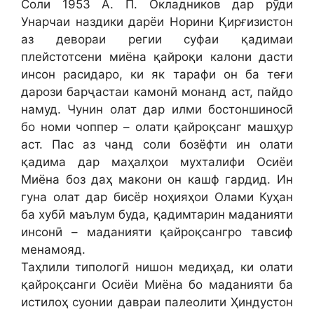
Соли 1953 А. П. Окладников дар рӯди
Унарчаи наздики дарёи Норини Қирғизистон
аз девораи регии суфаи қадимаи
плейстотсени миёна қайроқи калони дасти
инсон расидаро, ки як тарафи он ба теғи
дарози барҷастаи камонӣ монанд аст, пайдо
намуд. Чунин олат дар илми бостоншиносӣ
бо номи чоппер – олати қайроқсанг машҳур
аст. Пас аз чанд соли бозёфти ин олати
қадима дар маҳалҳои мухталифи Осиёи
Миёна боз даҳ макони он кашф гардид. Ин
гуна олат дар бисёр ноҳияҳои Олами Куҳан
ба хубӣ маълум буда, қадимтарин маданияти
инсонӣ – маданияти қайроқсангро тавсиф
менамояд.
Таҳлили типологӣ нишон медиҳад, ки олати
қайроқсанги Осиёи Миёна бо маданияти ба
истилоҳ суонии давраи палеолити Ҳиндустон