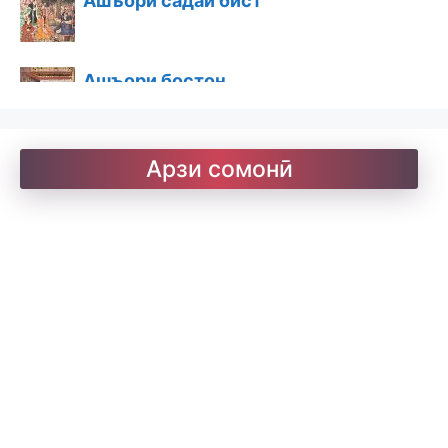
Ашъори бостон
Барои хатмкунанда
Арзи сомонӣ
Китобхона
Дарсномаҳо
Қоидаҳои имло
Лоиқ. Модарнома