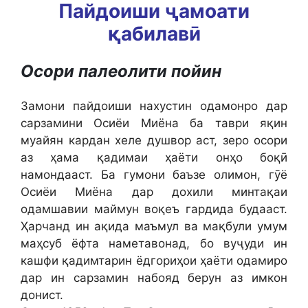
Пайдоиши ҷамоати
қабилавӣ
Осори палеолити пойин
Замони пайдоиши нахустин одамонро дар
сарзамини Осиёи Миёна ба таври яқин
муайян кардан хеле душвор аст, зеро осори
аз ҳама қадимаи ҳаёти онҳо боқӣ
намондааст. Ба гумони баъзе олимон, гӯё
Осиёи Миёна дар дохили минтақаи
одамшавии маймун воқеъ гардида будааст.
Ҳарчанд ин ақида маъмул ва мақбули умум
маҳсуб ёфта наметавонад, бо вуҷуди ин
кашфи қадимтарин ёдгориҳои ҳаёти одамиро
дар ин сарзамин набояд берун аз имкон
донист.