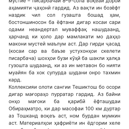
мустйе – писарбачаи 8–9-сола воқеаи дорои
аҳамияти ҷаҳонӣ гардид. Аз вақти ин бозёфт
наздик чил сол гузашта бошад ҳам,
бостоншиносон ба ёфтани дигар косаи сари
одами неандертал муваффақ нашудаанд,
ҳарчанд ки ҳоло дар мамлакати мо даҳҳо
макони мустеӣ маълум аст. Дар гирди ҷасад
(косаи сар ва баъзе устухонҳои скелети
писарбача) шохҳои бузи кӯҳӣ ба шакли ҳалқа
гузошта шудаанд, ки аз ин метавон бо нияти
муайян ба хок супурда шудани онро тахмин
кард.
Коллексияи олоти сангии Тешиктош бо осори
дигар мағораҳо пурратар гардид. Аз байни
онҳо мағоки ба қарибӣ ёфташудаи
Обираҳматро, ки дар масофаи 100 км дуртар
аз Тошканд воқеъ аст, ном бурдан мумкин
аст. Материалҳои ҳафриёти ин ёдгории хеле