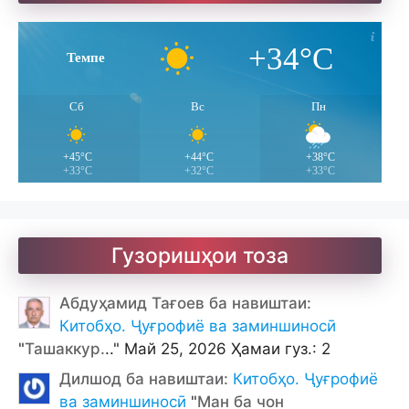
+34°C
Темпе
Ҷомӣ – чанд ғазал
Сб
Вс
Пн
+45°C
+44°C
+38°C
+33°C
+32°C
+33°C
Гузоришҳои тоза
Абдуҳамид Тағоев ба навиштаи:
Китобҳо. Ҷуғрофиё ва заминшиносӣ
"
Ташаккур.
.." Май 25, 2026 Ҳамаи гуз.: 2
Дилшод ба навиштаи:
Китобҳо. Ҷуғрофиё
ва заминшиносӣ
"
Ман ба чон