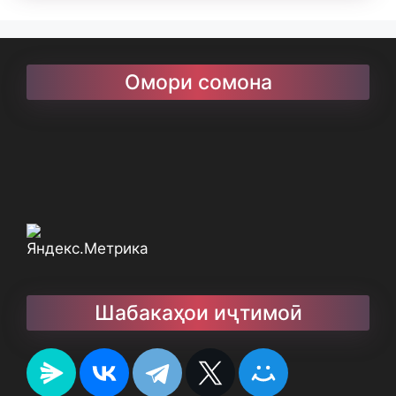
Омори сомона
Шабакаҳои иҷтимоӣ