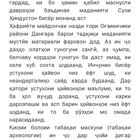
гардид, ки бо ҳамин қабил маснуоти
давраҳои баъдинаи маданияти Суои
Ҳиндустон бисёр монанд аст.
Ҳафриёти майдончаи назди ғори Оғзикичики
райони Данғара барои тадқиқи маданияти
мустйе материали фаровон дод. Аз ин ҷо
даҳҳо олатҳои гуногуни сангӣ, аз ҷумла,
белчаву кордҳои гуногун ба даст омад, ки
хеле хуб сохта шудаанд. Инчунин бисёр
устухони ҳайвон низ ёфт шуд, ки
неандерталиҳо сайд карда будаанд. Дар
қатори устухони ҳайвонҳои маълуме, ки то
ба ҳол вуҷуд доранд, устухони карки
дарозпашм ва асп барин ҳайвонҳое низ ёфт
шуданд, ки то ба рӯзҳои мо омада
нарасидаанд.
Қисми болоии табақаи маскуни (табақаи
археологии) ин ҷо дар ҷойи дигар