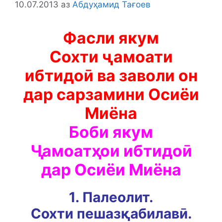
10.07.2013
аз
Абдуҳамид Тағоев
Фасли якум
Сохти ҷамоати
ибтидоӣ ва заволи он
дар сарзамини Осиёи
Миёна
Боби якум
Ҷамоатҳои ибтидоӣ
дар Осиёи Миёна
1. Палеолит.
Сохти пешазқабилавӣ.