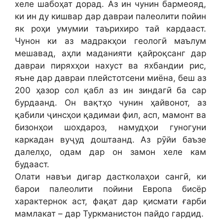
хеле шабоҳат дорад. Аз ин чунин бармеояд,
ки ин ду кишвар дар давраи палеолити пойин
як роҳи умумии таърихиро тай кардааст.
Чунон ки аз мадракҳои геологӣ маълум
мешавад, аҳли маданияти қайроқсанг дар
давраи пиряхҳои нахуст ва яхбандии рис,
яъне дар давраи плейстотсени миёна, беш аз
200 ҳазор сол қабл аз ин зиндагӣ ба сар
бурдаанд. Он вақтҳо чунин ҳайвонот, аз
қабили ҷинсҳои қадимаи фил, асп, мамонт ва
бизонҳои шохдароз, намудҳои гуногуни
каркадан вуҷуд доштаанд. Аз рӯйи баъзе
далелҳо, одам дар он замон хеле кам
будааст.
Олати навъи дигар дастколаҳои сангӣ, ки
барои палеолити пойини Европа бисёр
характернок аст, фақат дар қисмати ғарби
мамлакат – дар Туркманистон пайдо гардид.