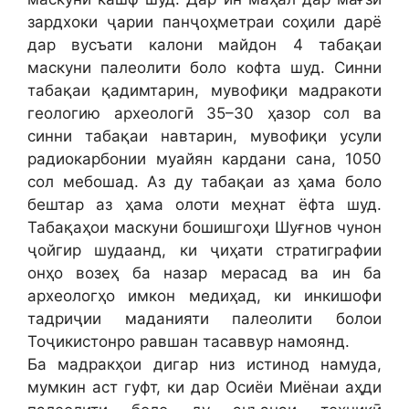
зардхоки ҷарии панҷоҳметраи соҳили дарё
дар вусъати калони майдон 4 табақаи
маскуни палеолити боло кофта шуд. Синни
табақаи қадимтарин, мувофиқи мадракоти
геологию археологӣ 35–30 ҳазор сол ва
синни табақаи навтарин, мувофиқи усули
радиокарбонии муайян кардани сана, 1050
сол мебошад. Аз ду табақаи аз ҳама боло
бештар аз ҳама олоти меҳнат ёфта шуд.
Табақаҳои маскуни бошишгоҳи Шуғнов чунон
ҷойгир шудаанд, ки ҷиҳати стратиграфии
онҳо возеҳ ба назар мерасад ва ин ба
археологҳо имкон медиҳад, ки инкишофи
тадриҷии маданияти палеолити болои
Тоҷикистонро равшан тасаввур намоянд.
Ба мадракҳои дигар низ истинод намуда,
мумкин аст гуфт, ки дар Осиёи Миёнаи аҳди