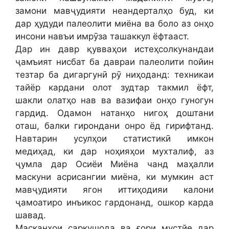
замони мавҷудияти неандерталҳо буд, ки
дар ҳудуди палеолити миёна ва боло аз онҳо
инсони навъи имрӯза ташаккул ёфтааст.
Дар ин давр қувваҳои истеҳсолкунандаи
ҷамъият нисбат ба давраи палеолити пойин
тезтар ба дигаргунӣ рӯ ниҳоданд: техникаи
тайёр кардани олот зудтар такмил ёфт,
шакли олатҳо нав ва вазифаи онҳо гуногун
гардид. Одамон натанҳо нигоҳ доштани
оташ, балки гирондани онро ёд гирифтанд.
Навтарин усулҳои статистикӣ имкон
медиҳад, ки дар ноҳияҳои мухталиф, аз
ҷумла дар Осиёи Миёна чанд маҳалли
маскуни асрисангии миёна, ки мумкин аст
мавҷудияти ягон иттиҳодияи калони
ҷамоатиро инъикос гардонанд, ошкор карда
шавад.
Масканҳои саркушода ва ғори мустйе дар