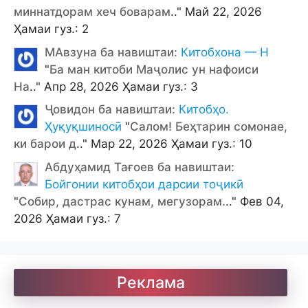
миннатдорам хеч боварам
.." Май 22, 2026
Ҳамаи гуз.: 2
МАвзуна ба навиштаи:
Китобхона — Н
"
Ба ман китоби Маҷолис ун нафоиси
На
.." Апр 28, 2026 Ҳамаи гуз.: 3
Ҷовидон ба навиштаи:
Китобҳо.
Ҳуқуқшиносӣ
"
Салом! Беҳтарин сомонае,
ки барои д
.." Мар 22, 2026 Ҳамаи гуз.: 10
Абдуҳамид Тағоев ба навиштаи:
Бойгонии китобҳои дарсии тоҷикӣ
"
Собир, дастрас кунам, мегузорам.
.." Фев 04,
2026 Ҳамаи гуз.: 7
Реклама