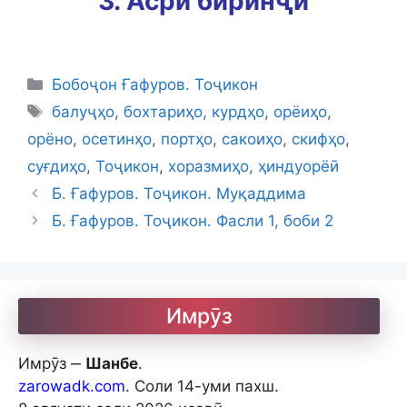
3. Асри биринҷӣ
Categories
Бобоҷон Ғафуров. Тоҷикон
Tags
балуҷҳо
,
бохтариҳо
,
курдҳо
,
орёиҳо
,
орёно
,
осетинҳо
,
портҳо
,
сакоиҳо
,
скифҳо
,
суғдиҳо
,
Тоҷикон
,
хоразмиҳо
,
ҳиндуорёӣ
Б. Ғафуров. Тоҷикон. Муқаддима
Б. Ғафуров. Тоҷикон. Фасли 1, боби 2
Имрӯз
Имрӯз ‒
Шанбе
.
zarowadk.com
. Соли 14-уми пахш.