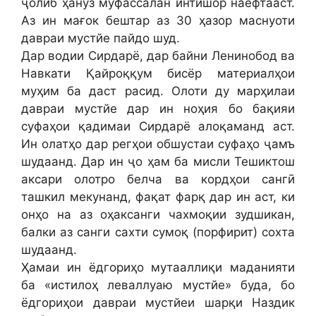
ҷолиб ҳанӯз муфассалан интишор наёфтааст.
Аз ин мағок бештар аз 30 ҳазор маснуоти
давраи мустйе пайдо шуд.
Дар водии Сирдарё, дар байни Ленинобод ва
Навкати Қайроққум бисёр материалҳои
муҳим ба даст расид. Олоти ду марҳилаи
давраи мустйе дар ин ноҳия бо бақияи
суфаҳои қадимаи Сирдарё алоқаманд аст.
Ин олатҳо дар регҳои обшустаи суфаҳо ҷамъ
шудаанд. Дар ин ҷо ҳам ба мисли Тешиктош
аксари олотро белча ва кордҳои сангӣ
ташкил мекунанд, фақат фарқ дар ин аст, ки
онҳо на аз оҳаксанги чахмоқии зудшикан,
балки аз санги сахти сумоқ (порфирит) сохта
шудаанд.
Ҳамаи ин ёдгориҳо мутааллиқи маданияти
ба «истилоҳ леваллуаю мустйе» буда, бо
ёдгориҳои давраи мустйеи шарқи Наздик