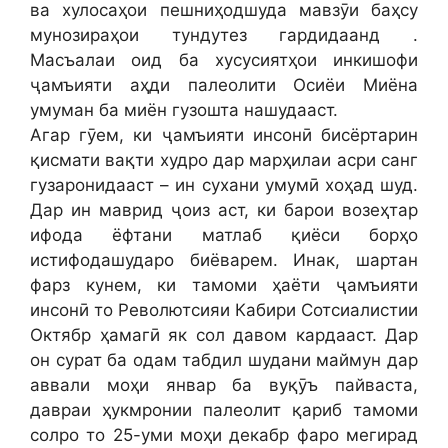
ва хулосаҳои пешниҳодшуда мавзӯи баҳсу
мунозираҳои тундутез гардидаанд .
Масъалаи оид ба хусусиятҳои инкишофи
ҷамъияти аҳди палеолити Осиёи Миёна
умуман ба миён гузошта нашудааст.
Агар гӯем, ки ҷамъияти инсонӣ бисёртарин
қисмати вақти худро дар марҳилаи асри санг
гузаронидааст – ин сухани умумӣ хоҳад шуд.
Дар ин маврид ҷоиз аст, ки барои возеҳтар
ифода ёфтани матлаб қиёси борҳо
истифодашударо биёварем. Инак, шартан
фарз кунем, ки тамоми ҳаёти ҷамъияти
инсонӣ то Револютсияи Кабири Сотсиалистии
Октябр ҳамагӣ як сол давом кардааст. Дар
он сурат ба одам табдил шудани маймун дар
аввали моҳи январ ба вуқӯъ пайваста,
давраи ҳукмронии палеолит қариб тамоми
солро то 25-уми моҳи декабр фаро мегирад