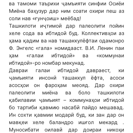
ва тамоми таърихи ҷамъияти синфии Осиёи
Миёна баҳузур дар ним соати охири пеш аз
соли нав «ғунҷоиш» меёбад!
Ташкилоти иҷтимоӣ дар палеолити пойин
хеле сода ва ибтидоӣ буд. Коллективҳои аз
ҳама қадим ва нав ташаккулёфтаи одамонро
Ф. Энгелс «гала» номидааст. В.И. Ленин паи
ҳам «галаи ибтидоӣ» ва «коммунаи
ибтидоӣ»-ро номбар мекунад.
Давраи галаи ибтидоӣ давраест, ки
ҷамъияти инсонӣ ташаккул ёфта, асоси
асосҳои он фароҳам меояд. Дар охири
палеолити миёна ва боло ташкилоти
қабилавии ҷамъият – коммунаҳои ибтидоӣ
бо тартиби қавмию насабӣ пайдо мешавад.
Ин сохти қавмии модарӣ буд, ки зан дар он
мавқеи хеле баландро ишғол мекард .
Муносибати оилавӣ дар доираи никоҳи