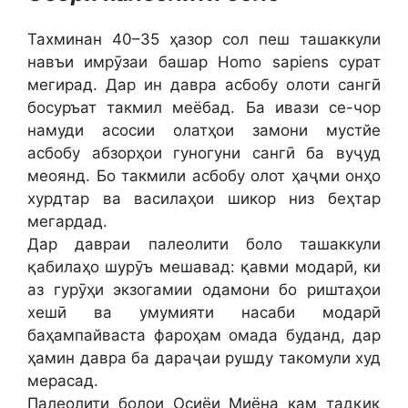
Тахминан 40–35 ҳазор сол пеш ташаккули
навъи имрӯзаи башар Homo sapiens сурат
мегирад. Дар ин давра асбобу олоти сангӣ
босуръат такмил меёбад. Ба ивази се-чор
намуди асосии олатҳои замони мустйе
асбобу абзорҳои гуногуни сангӣ ба вуҷуд
меоянд. Бо такмили асбобу олот ҳаҷми онҳо
хурдтар ва василаҳои шикор низ беҳтар
мегардад.
Дар давраи палеолити боло ташаккули
қабилаҳо шурӯъ мешавад: қавми модарӣ, ки
аз гурӯҳи экзогамии одамони бо риштаҳои
хешӣ ва умумияти насаби модарӣ
баҳампайваста фароҳам омада буданд, дар
ҳамин давра ба дараҷаи рушду такомули худ
мерасад.
Палеолити болои Осиёи Миёна кам тадқиқ