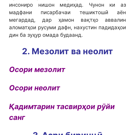
инсониро нишон медиҳад. Чунон ки аз
мадфани писарбачаи тешиктошӣ аён
мегардад, дар ҳамон вақтҳо аввалин
аломатҳои русуми дафн, нахустин падидаҳои
дин ба зуҳур омада будаанд.
2. Мезолит ва неолит
Осори мезолит
Осори неолит
Қадимтарин тасвирҳои рӯйи
санг