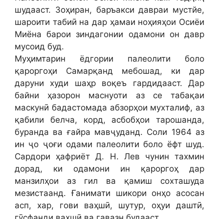
шудааст. Зоҳиран, баръакси давраи мустйе,
шароити табиӣ на дар ҳамаи ноҳияҳои Осиёи
Миёна барои зиндагонии одамони он давр
мусоид буд.
Муҳимтарин ёдгории палеолити боло
қароргоҳи Самарқанд мебошад, ки дар
даруни худи шаҳр воқеъ гардидааст. Дар
байни ҳазорон маснуоти аз се табақаи
маскунӣ бадастомада абзорҳои мухталиф, аз
қабили белча, корд, асбобҳои тарошанда,
буранда ва ғайра мавҷуданд. Соли 1964 аз
ин ҷо ҷоғи одами палеолити боло ёфт шуд.
Сардори ҳафриёт Д. Н. Лев чунин тахмин
дорад, ки одамони ин қароргоҳ дар
манзилҳои аз гил ва қамиш сохташуда
мезистаанд. Ғанимати шикори онҳо асосан
асп, хар, гови ваҳшӣ, шутур, оҳуи даштӣ,
гӯсфанди ваҳшӣ ва гавазн будааст .