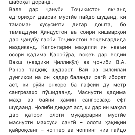
шабоҳат доранд .
Вале дар ҷануби Тоҷикистон якчанд
ёдгориҳои давраи мустйе пайдо шуданд, ки
тамоман хусусияти дигар дошта, бо
тамаддуни Ҳиндустон ва соири кишварҳои
дар ҷанубу ғарби Тоҷикистон воқеъгардида
наздиканд. Калонтарин маҳалли ин навъи
осори қадима Қаробӯра, воқеъ дар водии
Вахш (наздики Ҷилликӯл) аз ҷониби В.А.
Ранов тадқиқ шудааст. Вай аз силсилаи
дунгиҳои на он қадар баланди регӣ иборат
аст, ки рӯйи онҳоро ба ғафсии ду метр
сангрезаҳо пӯшидаанд. Маснуоти қадима
маҳз аз байни ҳамин сангрезаҳо ёфт
шудаанд. Ҷолиби диққат аст, ки дар ин маҳал
дар қатори олоти муқаррарии мустйе
маснуоти махсуси сангӣ – олоти ҳақиқии
қайроқсанг – чоппер ва чоппинг низ пайдо