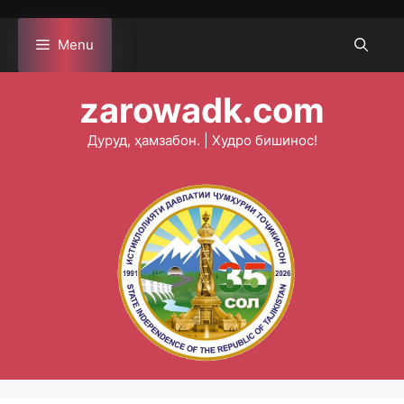
Skip
to
Menu
content
zarowadk.com
Дуруд, ҳамзабон. | Худро бишинос!