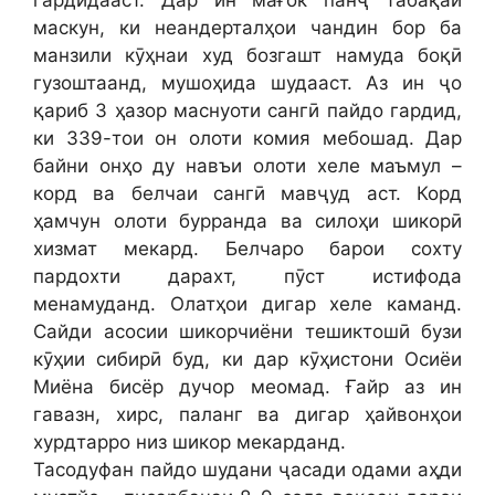
маскун, ки неандерталҳои чандин бор ба
манзили кӯҳнаи худ бозгашт намуда боқӣ
гузоштаанд, мушоҳида шудааст. Аз ин ҷо
қариб 3 ҳазор маснуоти сангӣ пайдо гардид,
ки 339-тои он олоти комия мебошад. Дар
байни онҳо ду навъи олоти хеле маъмул –
корд ва белчаи сангӣ мавҷуд аст. Корд
ҳамчун олоти бурранда ва силоҳи шикорӣ
хизмат мекард. Белчаро барои сохту
пардохти дарахт, пӯст истифода
менамуданд. Олатҳои дигар хеле каманд.
Сайди асосии шикорчиёни тешиктошӣ бузи
кӯҳии сибирӣ буд, ки дар кӯҳистони Осиёи
Миёна бисёр дучор меомад. Ғайр аз ин
гавазн, хирс, паланг ва дигар ҳайвонҳои
хурдтарро низ шикор мекарданд.
Тасодуфан пайдо шудани ҷасади одами аҳди