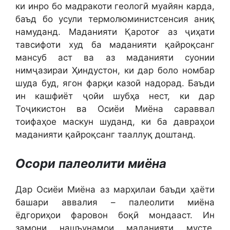
ки инро бо мадракоти геологӣ муайян карда,
баъд бо усули термолюминистсенсия аниқ
намуданд. Маданияти Қаротоғ аз ҷиҳати
тавсифоти худ ба маданияти қайроқсанг
мансуб аст ва аз маданияти суонии
нимҷазираи Ҳиндустон, ки дар боло номбар
шуда буд, ягон фарқи казоӣ надорад. Баъди
ин кашфиёт ҷойи шубҳа нест, ки дар
Тоҷикистон ва Осиёи Миёна сараввал
тоифаҳое маскун шуданд, ки ба давраҳои
маданияти қайроқсанг тааллуқ доштанд.
Осори палеолити миёна
Дар Осиёи Миёна аз марҳилаи баъди ҳаёти
башари аввалия – палеолити миёна
ёдгориҳои фаровон боқӣ мондааст. Ин
замони нашъунамои маданияти мусте,