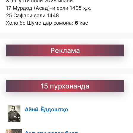
8 августи соли 2026 исавӣ.
17 Мурдод (Асад)-и соли 1405 ҳ.х.
25 Сафари соли 1448
Ҳоло бо Шумо дар сомона:
6
кас
Реклама
15 пурхонанда
Айнӣ. Ёддоштҳо
Ашъори садаи бист