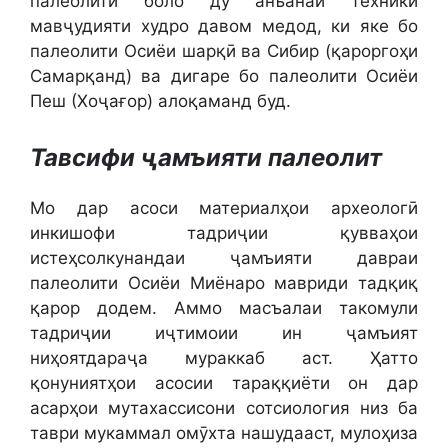
палеолити боло ду анъанаи техникӣ
мавҷудияти худро давом медод, ки яке бо
палеолити Осиёи шарқӣ ва Сибир (қароргоҳи
Самарқанд) ва дигаре бо палеолити Осиёи
Пеш (Хоҷағор) алоқаманд буд.
Тавсифи ҷамъияти палеолит
Мо дар асоси материалҳои археологӣ
инкишофи тадриҷии қувваҳои
истеҳсолкунандаи ҷамъияти давраи
палеолити Осиёи Миёнаро мавриди тадқиқ
қарор додем. Аммо масъалаи такомули
тадриҷии иҷтимоии ин ҷамъият
ниҳоятдараҷа мураккаб аст. Ҳатто
қонуниятҳои асосии тараққиёти он дар
асарҳои мутахассисони сотсиология низ ба
таври мукаммал омӯхта нашудааст, мулоҳиза