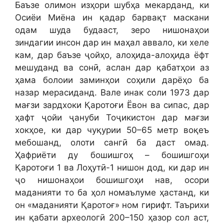
Баъзе олимон изҳори шубҳа мекарданд, ки
Осиёи Миёна ин қадар барвақт маскани
одам шуда будааст, зеро нишонаҳои
зиндагии инсон дар ин маҳал аввало, ки хеле
кам, дар баъзе ҷойҳо, алоҳида-алоҳида ёфт
мешуданд ва сонӣ, аслан дар қабатҳои аз
ҳама болоии заминҳои соҳили дарёҳо ба
назар мерасиданд. Вале инак соли 1973 дар
мағзи зардхоки Қаротоғи Ёвон ва сипас, дар
ҳафт ҷойи ҷануби Тоҷикистон дар мағзи
хокҳое, ки дар чуқурии 50–65 метр воқеъ
мебошанд, олоти сангӣ ба даст омад.
Ҳафриёти ду бошишгоҳ – бошишгоҳи
Қаротоғи 1 ва Лоҳутӣ-1 нишон дод, ки дар ин
ҷо нишонаҳои бошишгоҳи нав, осори
маданияти то ба ҳол номаълуме ҳастанд, ки
он «маданияти Қаротоғ» ном гирифт. Таърихи
ин қабати археологӣ 200–150 ҳазор сол аст,