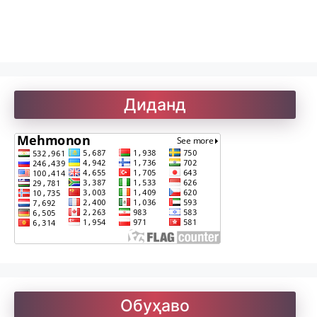
Рефератҳо-1
Рефератҳо-2
Диданд
Рубоиёти Хайём
Саъдӣ. Гулистон
Солатон чист?
Обуҳаво
Улуғзода. Субҳи ҷавонӣ