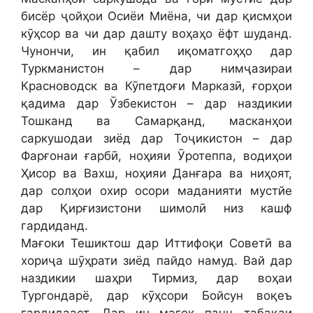
бисёр ҷойҳои Осиёи Миёна, чи дар қисмҳои
кӯҳсор ва чи дар дашту воҳаҳо ёфт шуданд.
Чунончи, ин қабил иқоматгоҳҳо дар
Туркманистон – дар нимҷазираи
Красноводск ва Кӯпетдоғи Марказӣ, ғорҳои
қадима дар Ӯзбекистон – дар наздикии
Тошканд ва Самарқанд, масканҳои
саркушодаи зиёд дар Тоҷикистон – дар
Фарғонаи ғарбӣ, ноҳияи Ӯротеппа, водиҳои
Ҳисор ва Вахш, ноҳияи Данғара ва ниҳоят,
дар солҳои охир осори маданияти мустйе
дар Қирғизистони шимолӣ низ кашф
гардиданд.
Мағоки Тешиктош дар Иттифоқи Советӣ ва
хориҷа шӯҳрати зиёд пайдо намуд. Вай дар
наздикии шаҳри Тирмиз, дар воҳаи
Тургондарё, дар кӯҳсори Бойсун воқеъ
гардидааст. Дар ин мағок панҷ табақаи