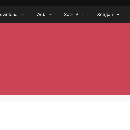
ownload
Web
Sat-TV
Хондан