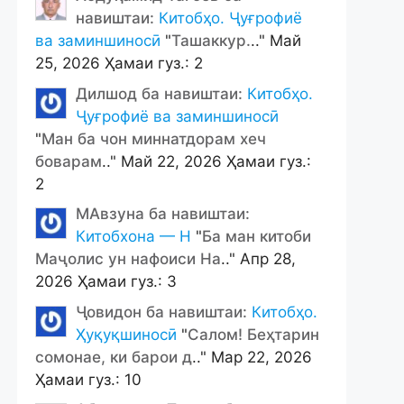
навиштаи:
Китобҳо. Ҷуғрофиё
ва заминшиносӣ
"
Ташаккур.
.." Май
25, 2026 Ҳамаи гуз.: 2
Дилшод ба навиштаи:
Китобҳо.
Ҷуғрофиё ва заминшиносӣ
"
Ман ба чон миннатдорам хеч
боварам
.." Май 22, 2026 Ҳамаи гуз.:
2
МАвзуна ба навиштаи:
Китобхона — Н
"
Ба ман китоби
Маҷолис ун нафоиси На
.." Апр 28,
2026 Ҳамаи гуз.: 3
Ҷовидон ба навиштаи:
Китобҳо.
Ҳуқуқшиносӣ
"
Салом! Беҳтарин
сомонае, ки барои д
.." Мар 22, 2026
Ҳамаи гуз.: 10