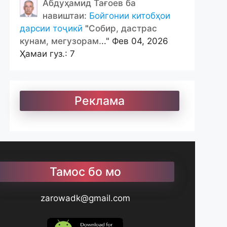
Абдуҳамид Тағоев ба
навиштаи:
Бойгонии китобҳои
дарсии тоҷикӣ
"
Собир, дастрас
кунам, мегузорам.
.." Фев 04, 2026
Ҳамаи гуз.: 7
Реклама
Тамос бо мо
zarowadk@gmail.com