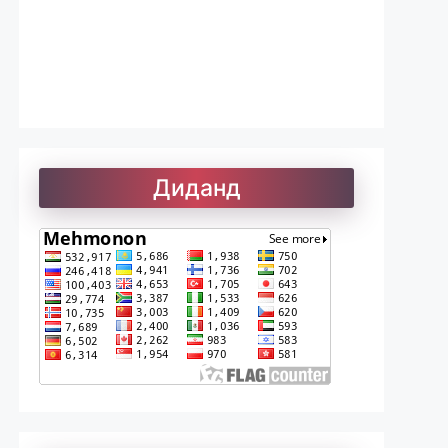
Лоиқ. Модарнома
Рефератҳо-1
Диданд
Рефератҳо-2
Рубоиёти Хайём
Саъдӣ. Гулистон