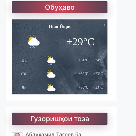
Солатон чист?
Обуҳаво
Улуғзода. Субҳи ҷавонӣ
Нью-Йорк
+29°C
Ҷомӣ – чанд ғазал
Пт
+31°C
+24°C
Сб
+32°C
+23°C
Вс
+33°C
+23°C
Гузоришҳои тоза
Абдуҳамид Тағоев ба