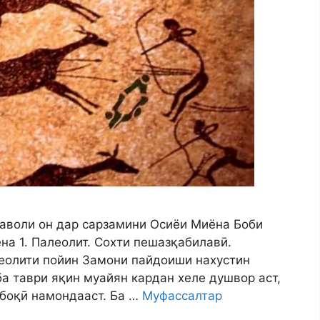
заволи он дар сарзамини Осиёи Миёна Боби
а 1. Палеолит. Сохти пешазқабилавӣ.
еолити пойин Замони пайдоиши нахустин
а таври яқин муайян кардан хеле душвор аст,
 боқӣ намондааст. Ба …
Муфассалтар