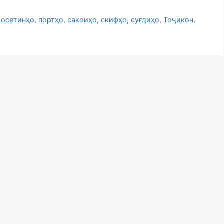
,
осетинҳо
,
портҳо
,
сакоиҳо
,
скифҳо
,
суғдиҳо
,
Тоҷикон
,