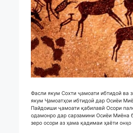
Фасли якум Сохти ҷамоати ибтидоӣ ва 
якум Ҷамоатҳои ибтидоӣ дар Осиёи Миён
Пайдоиши ҷамоати қабилавӣ Осори пал
одамонро дар сарзамини Осиёи Миёна б
зеро осори аз ҳама қадимаи ҳаёти онҳо