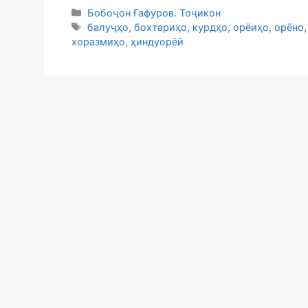
Categories
Бобоҷон Ғафуров. Тоҷикон
Tags
балуҷҳо
,
бохтариҳо
,
курдҳо
,
орёиҳо
,
орёно
хоразмиҳо
,
ҳиндуорёӣ