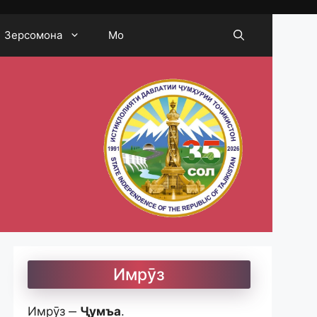
Зерсомона
Мо
Имрӯз
Имрӯз ‒
Ҷумъа
.