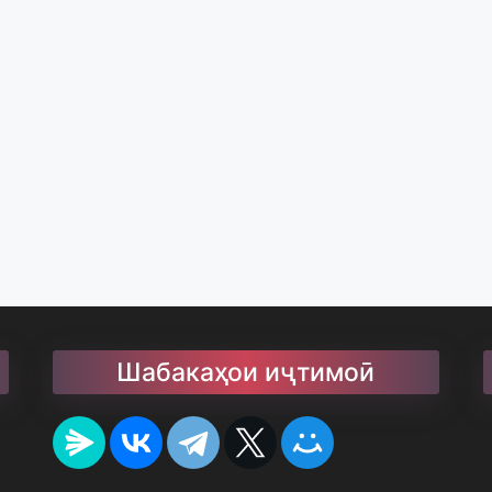
Шабакаҳои иҷтимоӣ