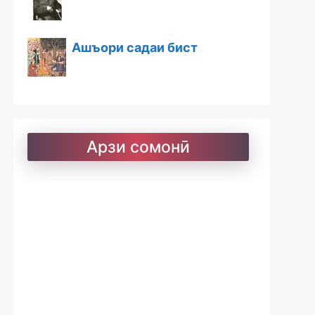
Ашъори садаи бист
Ашъори бостон
Арзи сомонӣ
Барои хатмкунанда
Китобхона
Дарсномаҳо
Қоидаҳои имло