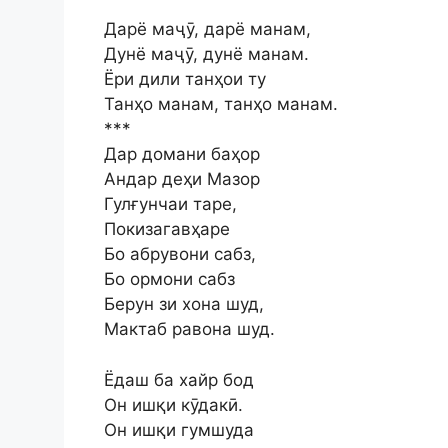
Дарё маҷӯ, дарё манам,
Дунё маҷӯ, дунё манам.
Ёри дили танҳои ту
Танҳо манам, танҳо манам.
***
Дар домани баҳор
Андар деҳи Мазор
Гулғунчаи таре,
Покизагавҳаре
Бо абрувони сабз,
Бо ормони сабз
Берун зи хона шуд,
Мактаб равона шуд.
Ёдаш ба хайр бод
Он ишқи кӯдакӣ.
Он ишқи гумшуда