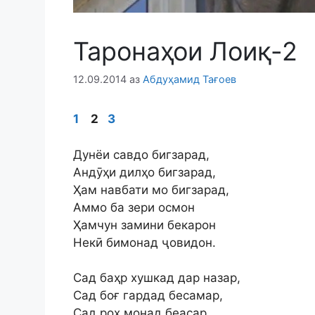
Таронаҳои Лоиқ-2
12.09.2014
аз
Абдуҳамид Тағоев
1
2
3
Дунёи савдо бигзарад,
Андӯҳи дилҳо бигзарад,
Ҳам навбати мо бигзарад,
Аммо ба зери осмон
Ҳамчун замини бекарон
Некӣ бимонад ҷовидон.
Сад баҳр хушкад дар назар,
Сад боғ гардад бесамар,
Сад роҳ монад беасар,