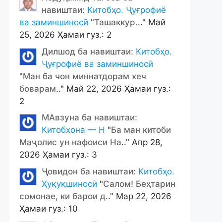
навиштаи:
Китобҳо. Ҷуғрофиё
ва заминшиносӣ
"
Ташаккур.
.." Май
25, 2026 Ҳамаи гуз.: 2
Дилшод ба навиштаи:
Китобҳо.
Ҷуғрофиё ва заминшиносӣ
"
Ман ба чон миннатдорам хеч
боварам
.." Май 22, 2026 Ҳамаи гуз.:
2
МАвзуна ба навиштаи:
Китобхона — Н
"
Ба ман китоби
Маҷолис ун нафоиси На
.." Апр 28,
2026 Ҳамаи гуз.: 3
Ҷовидон ба навиштаи:
Китобҳо.
Ҳуқуқшиносӣ
"
Салом! Беҳтарин
сомонае, ки барои д
.." Мар 22, 2026
Ҳамаи гуз.: 10