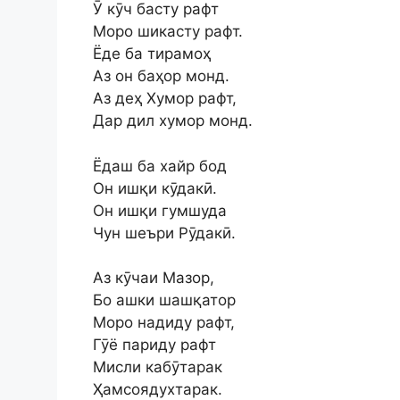
Ӯ кӯч басту рафт
Моро шикасту рафт.
Ёде ба тирамоҳ
Аз он баҳор монд.
Аз деҳ Хумор рафт,
Дар дил хумор монд.
Ёдаш ба хайр бод
Он ишқи кӯдакӣ.
Он ишқи гумшуда
Чун шеъри Рӯдакӣ.
Аз кӯчаи Мазор,
Бо ашки шашқатор
Моро надиду рафт,
Гӯё париду рафт
Мисли кабӯтарак
Ҳамсоядухтарак.