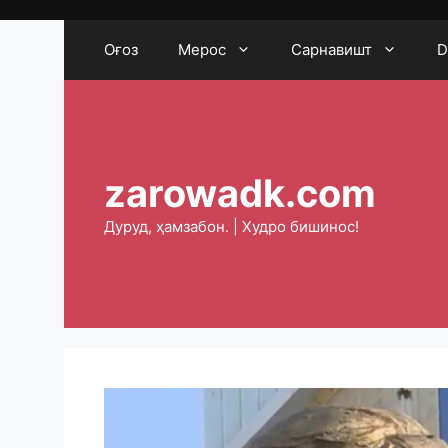
Skip
to
Оғоз
Мерос
Сарнавишт
D
content
zarowadk.com
Дуруд, ҳамзабон. | Худро бишинос!