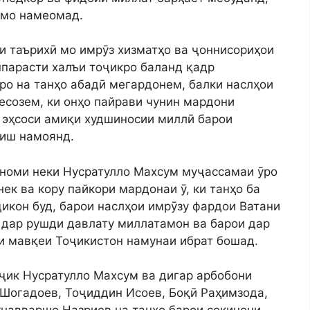
 мо намеомад.
и таърихӣ мо имрӯз хизматҳо ва ҷоннисориҳои
нпарасти халъи тоҷикро баланд қадр
ро на танҳо абадӣ мегардонем, балки наслҳои
есозем, ки онҳо пайрави чунин мардони
о эҳсоси амиқи худшиносии миллӣ барои
шиш намоянд.
 номи неки Нусратулло Махсум муҷассамаи ӯро
нек ва кору пайкори мардонаи ӯ, ки танҳо ба
икон буд, барои наслҳои имрӯзу фардои Ватани
 дар рушди давлату миллатамон ва барои дар
 мавқеи Тоҷикистон намунаи ибрат бошад.
оҷик Нусратулло Махсум ва дигар арбобони
 Шогадоев, Тоҷиддин Исоев, Боқӣ Раҳимзода,