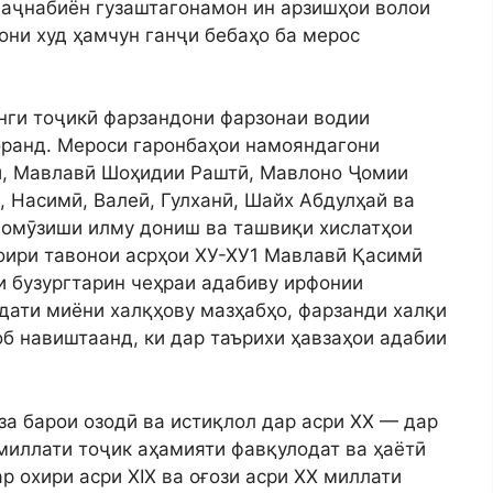
 аҷнабиён гузаштагонамон ин арзишҳои волои
они худ ҳамчун ганҷи бебаҳо ба мерос
анги тоҷикӣ фарзандони фарзонаи водии
оранд. Мероси гаронбаҳои намояндагони
, Мавлавӣ Шоҳидии Раштӣ, Мавлоно Ҷомии
, Насимӣ, Валеӣ, Гулханӣ, Шайх Абдулҳай ва
, омӯзиши илму дониш ва ташвиқи хислатҳои
оири тавонои асрҳои ХУ-ХУ1 Мавлавӣ Қасимӣ
и бузургтарин чеҳраи адабиву ирфонии
дати миёни халқҳову мазҳабҳо, фарзанди халқи
б навиштаанд, ки дар таърихи ҳавзаҳои адабии
а барои озодӣ ва истиқлол дар асри XX — дар
миллати тоҷик аҳамияти фавқулодат ва ҳаётӣ
ар охири асри XIX ва оғози асри XX миллати