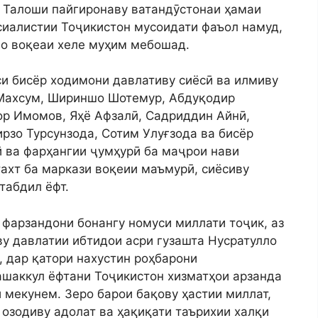
 Талоши пайгиронаву ватандӯстонаи ҳамаи
сиалистии Тоҷикистон мусоидати фаъол намуд,
мо воқеаи хеле муҳим мебошад.
и бисёр ходимони давлативу сиёсӣ ва илмиву
 Махсум, Шириншо Шотемур, Абдуқодир
р Имомов, Яҳё Афзалӣ, Садриддин Айнӣ,
рзо Турсунзода, Сотим Улуғзода ва бисёр
ӣ ва фарҳангии ҷумҳурӣ ба маҷрои нави
ахт ба маркази воқеии маъмурӣ, сиёсиву
табдил ёфт.
фарзандони бонангу номуси миллати тоҷик, аз
ву давлатии ибтидои асри гузашта Нусратулло
, дар қатори нахустин роҳбарони
шаккул ёфтани Тоҷикистон хизматҳои арзанда
 мекунем. Зеро барои бақову ҳастии миллат,
 озодиву адолат ва ҳақиқати таърихии халқи