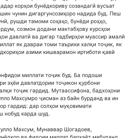
адар корҳои бунёдкориву созандагӣ вусъат
ешин чунин дигаргунсозиҳоро надида буд. Пеш
унӣ, рушди тамоми соҳаҳо, бунёди роҳҳо,
рдум, созмон додани мактабҳову курсҳои
рҳои давлатӣ ва дигар тадбирҳои муассир амалӣ
иллат як давраи томи таърихи халқи тоҷик, як
ёдкориҳои азими кишварамон иртиботи қавӣ
нфидои миллати тоҷик буд. Ба подоши
ри эҳёи давлатдории тоҷикон қурбони
алқи тоҷик гардид. Мутаассифона, бадхоҳони
улло Махсумро ҷисман аз байн бурданд ва ин
ор гардид: дар солҳои муқовимати
ш нобуд карда шуд.
тулло Махсум, Мунаввар Шогадоев,
нёдкор ва фидоии миллат барҳаёт мебуданд,