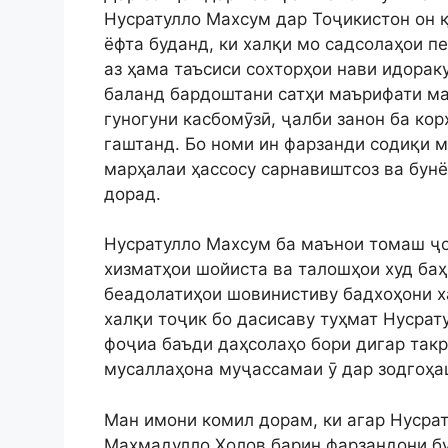
Нусратулло Махсум дар Тоҷикистон он қ
ёфта буданд, ки халқи мо садсолаҳои п
аз ҳама таъсиси сохторҳои нави идорак
баланд бардоштани сатҳи маърифати ма
гуногуни касбомӯзӣ, ҷалби занон ба ко
гаштанд. Бо номи ин фарзанди содиқи м
марҳалаи ҳассосу сарнавиштсоз ва бун
дорад.
Нусратулло Махсум ба маънои томаш ҷо
хизматҳои шойиста ва талошҳои худ баҳ
беадолатиҳои шовинистиву бадхоҳони х
халқи тоҷик бо дасисаву туҳмат Нусрат
фоҷиа баъди даҳсолаҳо бори дигар такр
мусаллаҳона муҷассамаи ӯ дар зодгоҳа
Ман имони комил дорам, ки агар Нусра
Маҳмадулло Холов барин фарзандони бу