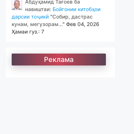
Абдуҳамид Тағоев ба
навиштаи:
Бойгонии китобҳои
дарсии тоҷикӣ
"
Собир, дастрас
кунам, мегузорам.
.." Фев 04, 2026
Ҳамаи гуз.: 7
Реклама