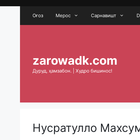
Skip
to
Оғоз
Мерос
Сарнавишт
D
content
zarowadk.com
Дуруд, ҳамзабон. | Худро бишинос!
Нусратулло Махсум