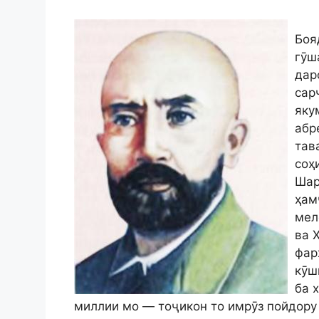
Боя
гӯш
дар
сар
яку
абр
тав
соҳ
Шар
ҳам
мел
ва 
фар
кӯш
ба 
миллии мо — тоҷикон то имрӯз пойдору 