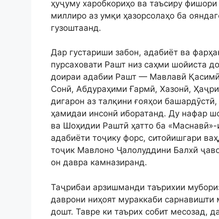
ҳуҷуму харобкориҳо ва таъсиру фишори
миллиро аз умқи ҳазорсолаҳо ба ояндаг
гузоштаанд.
Дар густариши забон, адабиёт ва фарҳ
пурсаховати Рашт низ саҳми шойиста д
доираи адабии Рашт — Мавлавӣ Қасимӣ
Сонӣ, Абдураҳими Ғармӣ, Хазонӣ, Ҳаҷри
дигарон аз талқини ғояҳои башардӯстӣ
ҳамидаи инсонӣ иборатанд. Ду нафар ш
ва Шоҳидии Раштӣ ҳатто ба «Маснавӣ»-
адабиёти тоҷику форс, ситойишгари ваҳ
тоҷик Мавлоно Ҷалолуддини Балхӣ ҷаво
он давра камназиранд.
Таҷрибаи арзишманди таърихии мубориз
даврони ниҳоят мураккаби сарнавишти 
дошт. Тавре ки таърих собит месозад, д