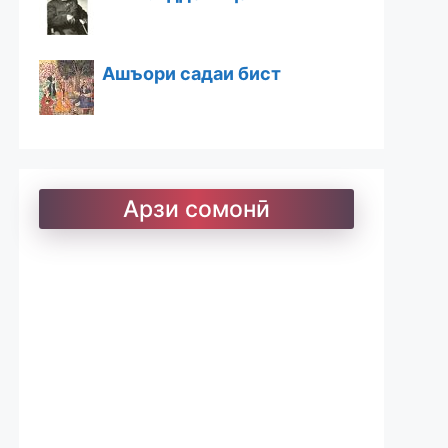
Ашъори садаи бист
Ашъори бостон
Арзи сомонӣ
Барои хатмкунанда
Китобхона
Дарсномаҳо
Қоидаҳои имло