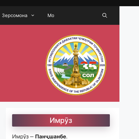
Зерсомона
Мо
Имрӯз
Имрӯз ‒
Панҷшанбе
.