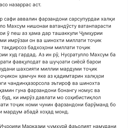
со назаррас аст.
ар сафи аввалин фарзандони сарсупурдаи халқи
лло Махсум нишонаи ватандӯсту ватанпарасти
ои ӯ пеш аз ҳама дар ташаккули Ҷумҳурии
уми имрӯзаи он ва шинохти миллати тоҷик
у тақдирсоз бадхоҳони миллати тоҷик
ии худ гардад. Аз ин рӯ, Нусратулло Махсум ба
орати фавқулодат ва шуҷоати сиёсӣ барои
мудани шахсияти миллии мардуми тоҷик
тоҷикон ҳамчун яке аз қадимтарин халқҳои
нги чандинҳазорсола эътироф ва шинохта
ҳамин гуна фарзандони бонангу номус ва
 буд, ки имрӯз давлати мо соҳибистиқлол
лати тоҷик номи чунин фарзандони барӯманд бо
и мардум абадӣ хоҳад монд.
 Иҷроияи Марказии ҷумҳурӣ фаъолият намудани