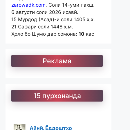
zarowadk.com
. Соли 14-уми пахш.
6 августи соли 2026 исавӣ.
15 Мурдод (Асад)-и соли 1405 ҳ.х.
21 Сафари соли 1448 ҳ.м.
Ҳоло бо Шумо дар сомона:
10
кас
Реклама
15 пурхонанда
Айнӣ. Ёддоштҳо