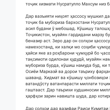
тоҷик хизмати Нусратулло Махсум низ ба
Дар вазъияти ниҳоят ҳассосу мушкил д
тоҷик ба мубориза бархостани Нусрату
асил будани ӯ мебошад. Кӯшишу талошҳ
Тоҷикистон, муайян гардидани марзу б
беназир аст. Зеро дар он солҳои ҳассос
намехостанд, ки халқи мо соҳиби ҷумҳур
ҳайси яке аз роҳбарони ҷумҳурӣ бо ҷас
тақсимоти одилонаи ҳудудӣ, муайян на
мубориза бурда, кӯшиш намуда буд, ки 
Осиёи Марказӣ ва дорои таъриху фарҳа
шаванд. Хидмат ва кӯшишу ҷонбозиҳои 
ватандӯсту ватанпарасти миллати тоҷик
гаштааст. Дар таърихи худшиносии мил
ҳарфҳои зарин навишта шуда, дар хотир
Дар солҳои дар вазифаи Раиси Кумитаи