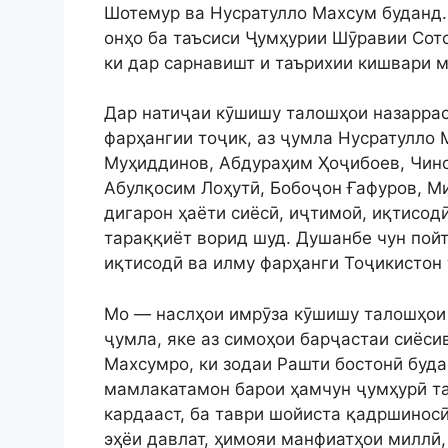
Шотемур ва Нусратулло Махсум буданд.
онҳо ба таъсиси Ҷумҳурии Шӯравии Сот
ки дар сарнавишт и таърихии кишвари 
Дар натиҷаи кӯшишу талошҳои назаррас
фарҳангии тоҷик, аз ҷумла Нусратулло
Муҳиддинов, Абдураҳим Ҳоҷибоев, Чино
Абулқосим Лоҳутӣ, Бобоҷон Ғафуров, Ми
дигарон ҳаёти сиёсӣ, иҷтимоӣ, иқтисод
тараққиёт ворид шуд. Душанбе чун пойт
иқтисодӣ ва илму фарҳанги Тоҷикистон 
Мо — наслҳои имрӯза кӯшишу талошҳои 
ҷумла, яке аз симоҳои барҷастаи сиёси
Махсумро, ки зодаи Рашти бостонӣ буда
мамлакатамон барои ҳамчун ҷумҳурӣ та
кардааст, ба таври шойиста қадршиносӣ
эҳёи давлат, ҳимояи манфиатҳои миллӣ,