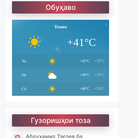
Солатон чист?
Обуҳаво
Улуғзода. Субҳи ҷавонӣ
Темпе
+41°C
Ҷомӣ – чанд ғазал
Чт
+42°C
+32°C
Пт
+44°C
+33°C
Сб
+46°C
+33°C
Гузоришҳои тоза
Абдуҳамид Тағоев ба