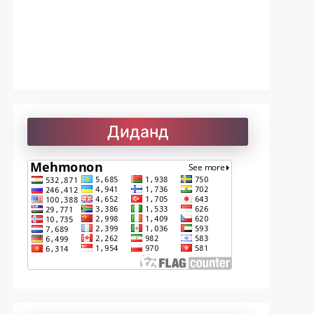
Лоиқ. Модарнома
Рефератҳо-1
Диданд
Рефератҳо-2
Рубоиёти Хайём
Саъдӣ. Гулистон