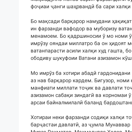
фоҷиаи ҷанги шаҳрвандӣ ба сари халқи
Бо мақсади барқарор намудани ҳақиқат
ин фарзанди вафодор ва муборизу вата
менамоем. Бо қадршиносии ӯ мо номи ӯ
имрӯзу ояндаи миллатро ба он ҳидоят м
ватанпарасти асили халқи худ гашта, б
ободиву шукуфоии Ватани азизамон кӯ
Мо имрӯз ба хотири абадӣ гардонидани
аз нав барқарор кардем. Бигузор, номи 
манфиати миллати тоҷик ва давлати тоҷ
азизамон сабақи зиндагӣ ва корномаи ӯ
арсаи байналмилалӣ баланд бардоштани
Хотираи неки фарзанди содиқи халқи т
барҷастаи давлатӣ, аз ҷумла Мунаввар