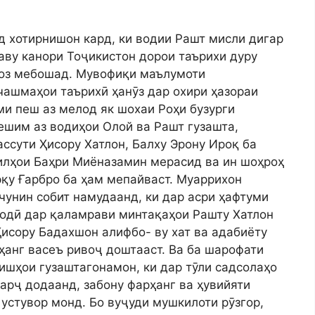
д хотирнишон кард, ки водии Рашт мисли дигар
аву канори Тоҷикистон дорои таърихи дуру
оз мебошад. Мувофиқи маълумоти
чашмаҳои таърихӣ ҳанӯз дар охири ҳазораи
ми пеш аз мелод як шохаи Роҳи бузурги
ешим аз водиҳои Олой ва Рашт гузашта,
ассути Ҳисору Хатлон, Балху Эрону Ироқ ба
илҳои Баҳри Миёназамин мерасид ва ин шоҳроҳ
қу Ғарбро ба ҳам мепайваст. Муаррихон
чунин собит намудаанд, ки дар асри ҳафтуми
одӣ дар қаламрави минтақаҳои Рашту Хатлон
Ҳисору Бадахшон алифбо- ву хат ва адабиёту
ҳанг васеъ ривоҷ доштааст. Ва ба шарофати
ишҳои гузаштагонамон, ки дар тӯли садсолаҳо
харҷ додаанд, забону фарҳанг ва ҳувийяти
устувор монд. Бо вуҷуди мушкилоти рӯзгор,