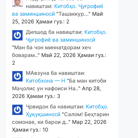
навиштаи:
Китобҳо. Ҷуғрофиё
ва заминшиносӣ
"
Ташаккур.
.." Май
25, 2026 Ҳамаи гуз.: 2
Дилшод ба навиштаи:
Китобҳо.
Ҷуғрофиё ва заминшиносӣ
"
Ман ба чон миннатдорам хеч
боварам
.." Май 22, 2026 Ҳамаи гуз.:
2
МАвзуна ба навиштаи:
Китобхона — Н
"
Ба ман китоби
Маҷолис ун нафоиси На
.." Апр 28,
2026 Ҳамаи гуз.: 3
Ҷовидон ба навиштаи:
Китобҳо.
Ҳуқуқшиносӣ
"
Салом! Беҳтарин
сомонае, ки барои д
.." Мар 22, 2026
Ҳамаи гуз.: 10