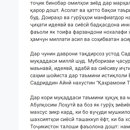
тоҷик бинобар омилҳои зиёд дар марҳал
қарор дошт. Асолат ва ҳатто бақои таър
буд. Доираҳо ва гурӯҳҳои манфиатдор на
ҷиҳати идеявӣ ва сиёсӣ бадқасдона инк
фаъоли як тоифа фарзандони нохалафи 
ҳамчун миллати асил ва соҳибватан ас
Дар чунин даврони тақдирсоз устод Са
муқаддаси миллӣ шуд. Муборизаи ҷасу
маънавӣ, идеявӣ, адабӣ ва сиёсиву иҷт
саҳми шойиста дар таъмини истиқлоли В
Садриддин Айнӣ нахустин “Қаҳрамони Т
Дар кори муқаддаси таъмини ҳуқуқ ва 
Абулқосим Лоҳутӣ ва боз як гурӯҳ зиёи
махсус зикр кард, ки бо вуҷуди мушкило
шахсиятҳои сиёсӣ ташаккул ёфт, ки ба 
Тоҷикистон талоши фаъолона дошт: на