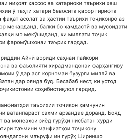
аи ниҳоят ҳассос ва хатарноки таърихи хеш
ихии ӯ таҳти хатари бевосита қарор гирифта
 фақат асолат ва ҳастии таърихи тоҷиконро аз
ор мекарданд, балки бо ҳамдастӣ ва мусоидати
халқи мо мекӯшиданд, ки миллати тоҷик
ири фаромӯшхонаи таърих гардад.
дриддин Айнӣ вориди саҳнаи пайкори
рона ва фаъолияти хирадмандонаи фарҳангиву
имоии ӯ дар асл корномаи бузурги миллӣ ва
атан дар оянда буд. Бесабаб нест, ки устод
оҷикистонии соҳибистиқлол гардид.
манфиатҳои таърихии тоҷикон ҳамчунин
ёни ватанпараст саҳми арзандае доранд. Бояд
т ва монеаҳои зиёд гурӯҳи нисбатан хурди
хотири таъмини манфиатҳои тоҷикону
мояндагони маъруфи ин гурӯҳ Шириншо