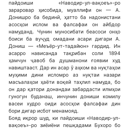
пайдоиши «Наводир-ул-вақоеъ»-ро
зараровар ҳисобида, муаллифи он — А.
Донишро ба бединӣ, ҳатто ба надонистани
асосҳои ислом ва фалсафаи он айбдор
намуданд. Чунин муносибати беасоси онҳо
боиси ба вуҷуд омадани асари дигари А.
Дониш — «Меъёр-ут-тадайюн» гардид. Ин
асарро нависанда тақрибан соли 1894
ҳамчун ҷавоб ба душманони ғоявии худ
навиштааст. Дар ин асар ӯ аҳком ва нуқтаҳои
муҳими дини исломро аз нуқтаи назари
масъалаҳои ҳаёти воқеӣ таҳлил намуда, бо
он дар қатори донандаи забардасти илмҳои
гуногун буданаш, инчунин дониши комилу
васеи худро оиди асосҳои фалсафаи дин
бори дигар исбот менамояд.
Бояд иқрор шуд, ки пайдоиши «Наводир-ул-
вақоеъ»-ро зиёиёни пешқадами Бухоро бо