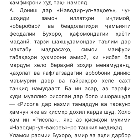
ҳамфикрони худ паҳн намояд.
А. Дониш дар «Наводир-ул-вақоеъ», чун
шоҳиди замон иллатҳои иҷтимоӣ,
нобаробарӣ ва беадолатиҳои ҷамъияти
феодалии Бухоро, қафомондагии ҳаёти
маданӣ, тарзи шахшудамондаи таълим дар
мактабу мадрасаҳо, симои маифури
табақаҳои ҳукмрони амирӣ, ки нисбат ба
мардум хело бераҳмӣ зоҳир менамуданд,
ҷаҳолат ва ғафлатзадагии арбобони динию
маъмурии давр ва ғайраҳоро хеле сахт
танқид намудааст. Ба ин асар, аз тарафи
худи муаллиф рисолаи дар боло ишорашуда
— «Рисола дар назми тамаддун ва таовун»
ҳамчун яке аз қисмҳо дохил карда шуд. Ҳоло
ҳам ин «Рисола».. яке аз қисмҳои муҳими
«Наводир-ул-вақоеъ»-ро ташкил медиҳад.
Уламои расмии Бухоро, амир ва аҳли дарбор