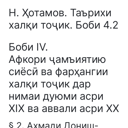
Н. Ҳотамов. Таърихи
халқи тоҷик. Боби 4.2
Боби IV.
Афкори ҷамъиятию
сиёсӣ ва фарҳангии
халқи тоҷик дар
нимаи дуюми асри
XIX ва аввали асри XX
§ 2. Аҳмади Дониш-