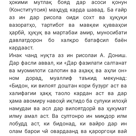
ҳокими мутлақ бояд дар асоси қонун
(Конститутсия) маҳдуд карда шавад. Ба ғайр
аз ин дар рисола оиди сохт ва ҳуқуқи
вазоратҳо, тартибот ва мавқеи қувваҳои
ҳарбӣ, ҳуқуқ ва мартабаи амир, муносибати
давлатдорон бо халқро батафсил баён
кардааст.
Инак чанд нуқта аз ин рисолаи А. Дониш.
Дар фасли аввал, ки «Дар фазилати салтанат
ва муомилоти салотин ва аҳаққ ва аҳли он»
ном дорад, муаллиф таъкид мекунад:
«Бидон, ки вилоят доштан кори бузург аст ва
халифагии ҳаққ таоло кардан аст ва дар
ҳама авомиру навоҳӣ иқтидо ба сулуки илоҳӣ
намудаи ва асл дар вилоятдорӣ ва ҳукумат
илму амал аст. Ва султонро ин миқдор илм
лобудд аст, ки бидонад, ки вайро дар ин
олам барои чӣ овардаанд ва қароргоҳи вай