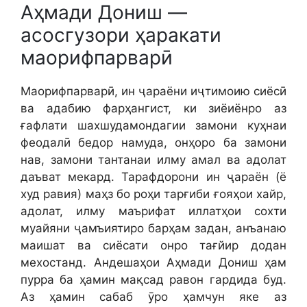
Аҳмади Дониш —
асосгузори ҳаракати
маорифпарварӣ
Маорифпарварӣ, ин ҷараёни иҷтимоию сиёсӣ
ва адабию фарҳангист, ки зиёиёнро аз
ғафлати шахшудамондагии замони куҳнаи
феодалӣ бедор намуда, онҳоро ба замони
нав, замони тантанаи илму амал ва адолат
даъват мекард. Тарафдорони ин ҷараён (ё
худ равия) маҳз бо роҳи тарғиби ғояҳои хайр,
адолат, илму маърифат иллатҳои сохти
муайяни ҷамъиятиро барҳам задан, анъанаю
маишат ва сиёсати онро тағйир додан
мехостанд. Андешаҳои Аҳмади Дониш ҳам
пурра ба ҳамин мақсад равон гардида буд.
Аз ҳамин сабаб ӯро ҳамчун яке аз