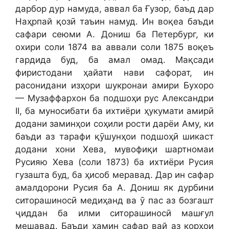
дарбор дур намуда, аввал ба Ғузор, баъд дар
Наҳрпай қозӣ таъин намуд. Ин воқеа баъди
сафари сеюми А. Дониш ба Петербург, ки
охири соли 1874 ва аввали соли 1875 воқеъ
гардида буд, ба амал омад. Мақсади
фиристодани ҳайати нави сафорат, ин
расонидани изҳори шукронаи амири Бухоро
— Музаффархон ба подшоҳи рус Александри
II, ба муносибати ба ихтиёри ҳукумати амирӣ
додани заминҳои соҳили рости дарёи Аму, ки
баъди аз тарафи қӯшунҳои подшоҳӣ шикаст
додани хони Хева, мувофиқи шартномаи
Русияю Хева (соли 1873) ба ихтиёри Русия
гузашта буд, ба ҳисоб меравад. Дар ин сафар
амалдорони Русия ба А. Дониш як дурбини
ситорашиносӣ медиҳанд ва ӯ пас аз бозгашт
ҷиддан ба илми ситорашиносӣ машғул
мешавад. Баъди ҳамин сафар вай аз корҳои