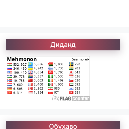
Рефератҳо-1
Рефератҳо-2
Диданд
Рубоиёти Хайём
Саъдӣ. Гулистон
Солатон чист?
Обуҳаво