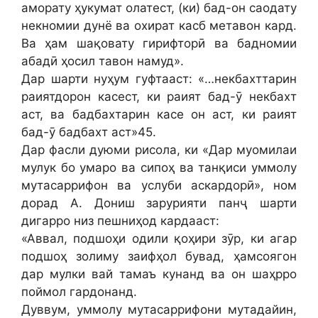
аморату ҳукумат олатест, (ки) бад-он саодату
некномии дунё ва охират касб метавон кард.
Ва ҳам шақовату гирифторӣ ва бадномии
абадӣ ҳосил тавон намуд».
Дар шарти нуҳум гуфтааст: «…некбахттарин
раиятдорон касест, ки раият бад-ӯ некбахт
аст, ва бадбахтарин касе он аст, ки раият
бад-ӯ бадбахт аст»45.
Дар фасли дуюми рисола, ки «Дар муомилаи
мулук бо умаро ва сипоҳ ва танқиси уммолу
мутасаррифон ва услуби аскардорӣ», ном
дорад А. Дониш зарурияти панҷ шарти
дигарро низ пешниҳод кардааст:
«Аввал, подшоҳи одили қоҳири зӯр, ки агар
подшоҳ золиму заифҳол бувад, ҳамсоягон
дар мулки вай тамаъ кунанд ва он шаҳрро
поймол гардонанд.
Дуввум, уммолу мутасаррифони мутадайин,