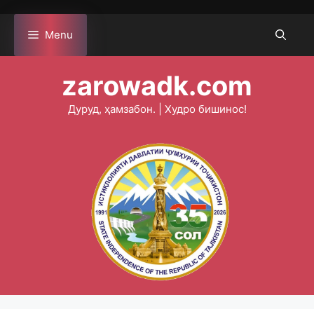
Skip
to
Menu
content
zarowadk.com
Дуруд, ҳамзабон. | Худро бишинос!