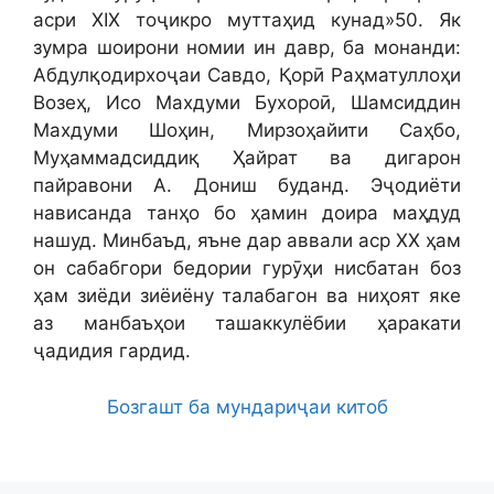
асри XIX тоҷикро муттаҳид кунад»50. Як
зумра шоирони номии ин давр, ба монанди:
Абдулқодирхоҷаи Савдо, Қорӣ Раҳматуллоҳи
Возеҳ, Исо Махдуми Бухороӣ, Шамсиддин
Махдуми Шоҳин, Мирзоҳайити Саҳбо,
Муҳаммадсиддиқ Ҳайрат ва дигарон
пайравони А. Дониш буданд. Эҷодиёти
нависанда танҳо бо ҳамин доира маҳдуд
нашуд. Минбаъд, яъне дар аввали аср XX ҳам
он сабабгори бедории гурӯҳи нисбатан боз
ҳам зиёди зиёиёну талабагон ва ниҳоят яке
аз манбаъҳои ташаккулёбии ҳаракати
ҷадидия гардид.
Бозгашт ба мундариҷаи китоб