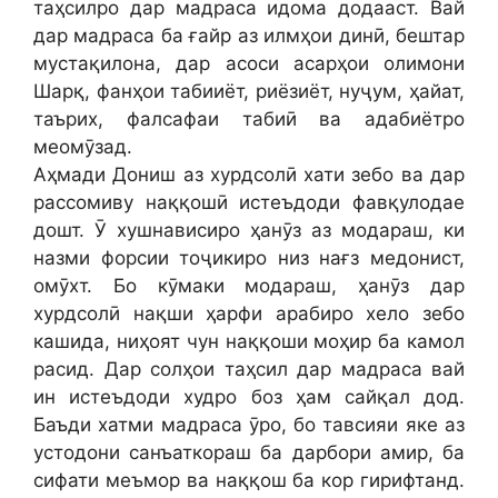
таҳсилро дар мадраса идома додааст. Вай
дар мадраса ба ғайр аз илмҳои динӣ, бештар
мустақилона, дар асоси асарҳои олимони
Шарқ, фанҳои табииёт, риёзиёт, нуҷум, ҳайат,
таърих, фалсафаи табиӣ ва адабиётро
меомӯзад.
Аҳмади Дониш аз хурдсолӣ хати зебо ва дар
рассомиву наққошӣ истеъдоди фавқулодае
дошт. Ӯ хушнависиро ҳанӯз аз модараш, ки
назми форсии тоҷикиро низ нағз медонист,
омӯхт. Бо кӯмаки модараш, ҳанӯз дар
хурдсолӣ нақши ҳарфи арабиро хело зебо
кашида, ниҳоят чун наққоши моҳир ба камол
расид. Дар солҳои таҳсил дар мадраса вай
ин истеъдоди худро боз ҳам сайқал дод.
Баъди хатми мадраса ӯро, бо тавсияи яке аз
устодони санъаткораш ба дарбори амир, ба
сифати меъмор ва наққош ба кор гирифтанд.