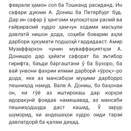
феврали ҳамон сол ба Тошканд расиданд. Ин
сафари дуюми А. Дониш ба Петербург буд.
Дар ин сафар ӯ ҳангоми мулоқотҳои расмӣ ва
ғайрирасмӣ худро ҳамчун ходими масъули
давлатӣ нишон дода, соҳиби боварии аҳли
дарбори ҳукумати подшоҳӣ гардидааст. Амир
Музаффархон чунин муваффақиятҳои А.
Донишро дар ҳайати сафорат ба эътибор
гирифта, баъди баргаштани ӯ ба Бухоро, ба
вай унвони фахрии илмии дарборӣ «ӯроқ»-ро
дода, яке аз мансабҳои муҳими дарборро
пешниҳод намуд. Вале А. Дониш, бо баҳонаи
он, ки гӯё аз иштирокаш дар корҳои
идоракунӣ фоидае намешавад, аз мансаби
пешниҳодшуда даст кашид, Ӯ зарур
шуморид, ки андешаҳои худро оиди тарзи
давлатдорӣ ба қалам диҳад.