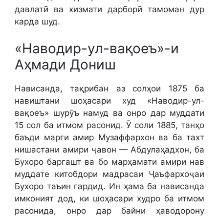
давлатӣ ва хизмати дарборӣ тамоман дур
карда шуд.
«Наводир-ул-вақоеъ»-и
Аҳмади Дониш
Нависанда, тақрибан аз солҳои 1875 ба
навиштани шоҳасари худ «Наводир-ул-
вақоеъ» шурӯъ намуд ва онро дар муддати
15 сол ба итмом расонид. Ӯ соли 1885, танҳо
баъди марги амир Музаффархон ва ба тахт
нишастани амири ҷавон — Абдулаҳадхон, ба
Бухоро баргашт ва бо марҳамати амири нав
муддате китобдори мадрасаи Ҷаъфархоҷаи
Бухоро таъин гардид. Ин ҳама ба нависанда
имконият дод, ки шоҳасари худро ба итмом
расонида, онро дар байни ҳаводорону