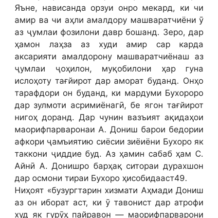
Яъне, нависанда орзуи онро мекард, ки чи
амир ва чи аҳли амалдору машваратчиёни ӯ
аз ҷумлаи фозилони давр бошанд. Зеро, дар
ҳамон лаҳза аз худи амир сар карда
аксарияти амалдорону машваратчиёнаш аз
ҷумлаи ҷоҳилон, муқобилони ҳар гуна
ислоҳоту тағйирот дар аморат буданд. Онҳо
тарафдори он буданд, ки мардуми Бухороро
дар зулмоти асримиёнагӣ, бе ягон тағйирот
нигоҳ доранд. Дар чунин вазъият ақидаҳои
маорифпарваронаи А. Дониш барои бедории
афкори ҷамъиятию сиёсии зиёиёни Бухоро як
таккони ҷиддие буд. Аз ҳамин сабаб ҳам С.
Айнӣ А. Донишро барҳақ ситораи дурахшон
дар осмони тираи Бухоро ҳисобидааст49.
Ниҳоят «бузургтарин хизмати Аҳмади Дониш
аз он иборат аст, ки ӯ тавонист дар атрофи
худ як гурӯҳ пайравон — маорифпарварони