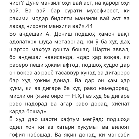
чист? Дунё манзилгоҳи вай аст, на қароргоҳи
вай. Ва вай бар сурати мусофирест, ки
раҳими модар бидояти манзили вай аст ва
лаҳад ниҳояти манзили вай».44
Бо андешаи А. Дониш подшоҳ ҳамон вақт
адолатхоҳ шуда метавонад, ки ӯ ба худ даҳ
шартро маҳфуз дошта бошад. Шарти аввал,
бо андешаи нависанда, «дар ҳар воқеа, ки
раоёро пеши ҳоким афтод, подшоҳ худро дар
он воқеа аз раоё тасаввур кунад ва дигареро
бар худ ҳоким донад. Ва дар он ҳам ҳар
ҳукм, ки аз дигаре ба худ раво намедорад,
мисли он (яъне онро — Н.Ҳ.) аз худ ба дигаре
раво надорад ва агар раво дорад, хиёнат
карда бошад».
Ё худ дар шарти ҳафтум мегӯяд: подшоҳи
одил «он ки аз хатари ҳукумат ва вилоят
ғофил набошад. Ва яқин донад, ки мансаби