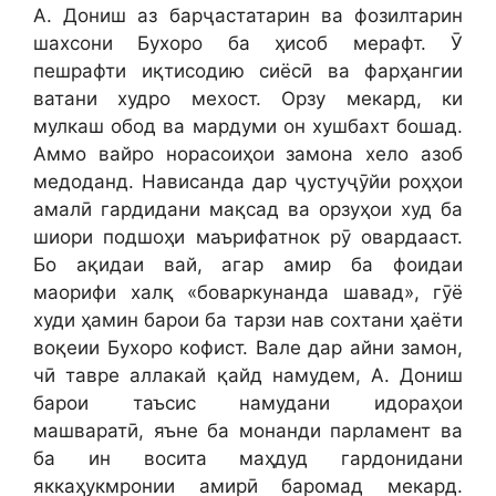
А. Дониш аз барҷастатарин ва фозилтарин
шахсони Бухоро ба ҳисоб мерафт. Ӯ
пешрафти иқтисодию сиёсӣ ва фарҳангии
ватани худро мехост. Орзу мекард, ки
мулкаш обод ва мардуми он хушбахт бошад.
Аммо вайро норасоиҳои замона хело азоб
медоданд. Нависанда дар ҷустуҷӯйи роҳҳои
амалӣ гардидани мақсад ва орзуҳои худ ба
шиори подшоҳи маърифатнок рӯ овардааст.
Бо ақидаи вай, агар амир ба фоидаи
маорифи халқ «боваркунанда шавад», гӯё
худи ҳамин барои ба тарзи нав сохтани ҳаёти
воқеии Бухоро кофист. Вале дар айни замон,
чӣ тавре аллакай қайд намудем, А. Дониш
барои таъсис намудани идораҳои
машваратӣ, яъне ба монанди парламент ва
ба ин восита маҳдуд гардонидани
яккаҳукмронии амирӣ баромад мекард.