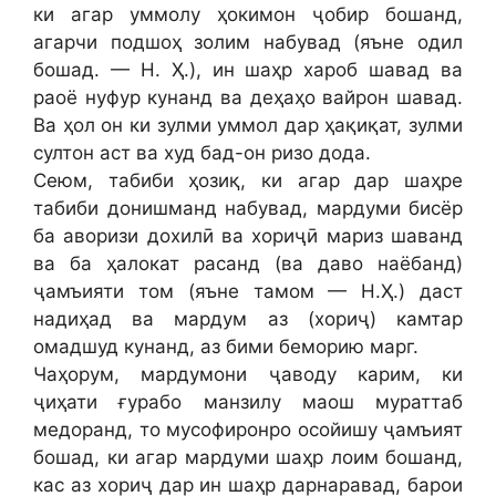
ки агар уммолу ҳокимон ҷобир бошанд,
агарчи подшоҳ золим набувад (яъне одил
бошад. — Н. Ҳ.), ин шаҳр хароб шавад ва
раоё нуфур кунанд ва деҳаҳо вайрон шавад.
Ва ҳол он ки зулми уммол дар ҳақиқат, зулми
султон аст ва худ бад-он ризо дода.
Сеюм, табиби ҳозиқ, ки агар дар шаҳре
табиби донишманд набувад, мардуми бисёр
ба аворизи дохилӣ ва хориҷӣ мариз шаванд
ва ба ҳалокат расанд (ва даво наёбанд)
ҷамъияти том (яъне тамом — Н.Ҳ.) даст
надиҳад ва мардум аз (хориҷ) камтар
омадшуд кунанд, аз бими беморию марг.
Чаҳорум, мардумони ҷаводу карим, ки
ҷиҳати ғурабо манзилу маош мураттаб
медоранд, то мусофиронро осойишу ҷамъият
бошад, ки агар мардуми шаҳр лоим бошанд,
кас аз хориҷ дар ин шаҳр дарнаравад, барои