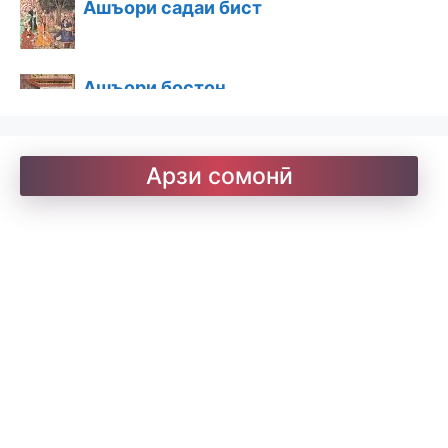
Ашъори бостон
Барои хатмкунанда
Арзи сомонӣ
Китобхона
Дарсномаҳо
Қоидаҳои имло
Лоиқ. Модарнома