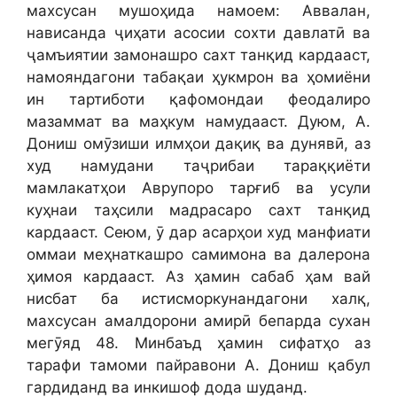
махсусан мушоҳида намоем: Аввалан,
нависанда ҷиҳати асосии сохти давлатӣ ва
ҷамъиятии замонашро сахт танқид кардааст,
намояндагони табақаи ҳукмрон ва ҳомиёни
ин тартиботи қафомондаи феодалиро
мазаммат ва маҳкум намудааст. Дуюм, А.
Дониш омӯзиши илмҳои дақиқ ва дунявӣ, аз
худ намудани таҷрибаи тараққиёти
мамлакатҳои Аврупоро тарғиб ва усули
куҳнаи таҳсили мадрасаро сахт танқид
кардааст. Сеюм, ӯ дар асарҳои худ манфиати
оммаи меҳнаткашро самимона ва далерона
ҳимоя кардааст. Аз ҳамин сабаб ҳам вай
нисбат ба истисморкунандагони халқ,
махсусан амалдорони амирӣ бепарда сухан
мегӯяд 48. Минбаъд ҳамин сифатҳо аз
тарафи тамоми пайравони А. Дониш қабул
гардиданд ва инкишоф дода шуданд.