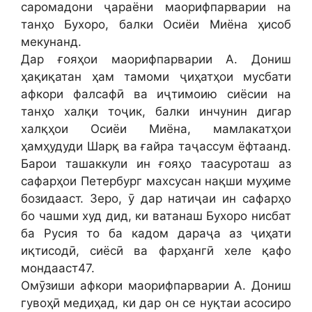
саромадони ҷараёни маорифпарварии на
танҳо Бухоро, балки Осиёи Миёна ҳисоб
мекунанд.
Дар ғояҳои маорифпарварии А. Дониш
ҳақиқатан ҳам тамоми ҷиҳатҳои мусбати
афкори фалсафӣ ва иҷтимоию сиёсии на
танҳо халқи тоҷик, балки инчунин дигар
халқҳои Осиёи Миёна, мамлакатҳои
ҳамҳудуди Шарқ ва ғайра таҷассум ёфтаанд.
Барои ташаккули ин ғояҳо таасуроташ аз
сафарҳои Петербург махсусан нақши муҳиме
бозидааст. Зеро, ӯ дар натиҷаи ин сафарҳо
бо чашми худ дид, ки ватанаш Бухоро нисбат
ба Русия то ба кадом дараҷа аз ҷиҳати
иқтисодӣ, сиёсӣ ва фарҳангӣ хеле қафо
мондааст47.
Омӯзиши афкори маорифпарварии А. Дониш
гувоҳӣ медиҳад, ки дар он се нуқтаи асосиро