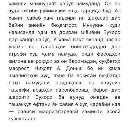
камоли мамнуният қабул намуданд. Он бо
зудӣ китоби рӯйимизии онҳо гардида буд. Аз
ҳамин сабаб ҳам таъсири ин шоҳасар дар
байни зиёиён беҳамтост. Инчунин худи
нависанда ҳам аз доираи зиёиёни Бухоро
дар канор набуд. Ӯ ҳама вақт якчанд нафар
уламо ва талабаҳои боистеъдодро дар
атрофи худ ҷамъ намуда, оиди фасодҳои
замона ва роҳҳои аз он баромадан, суҳбатҳо
меорост. Ниҳоят А. Дониш бо ин ҳама
амалиётҳои худ, яъне ба воситаи суҳбатҳо
паҳн намудани ақидаҳояш ва инчунин
таълифи асарҳои гаронбаҳояш, барои дар
шароити Бухоро ба вуҷуд омадан ва
ташаккул ёфтани як равия ё худ ҷараёни нав
— равияи маорифпарварӣ заминаи асосӣ
гузоштааст.