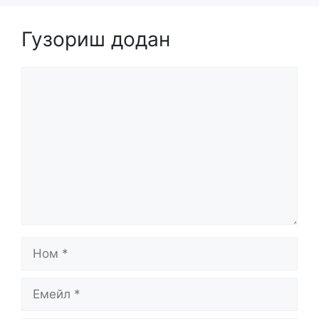
Гузориш додан
Comment
Ном
Емейл