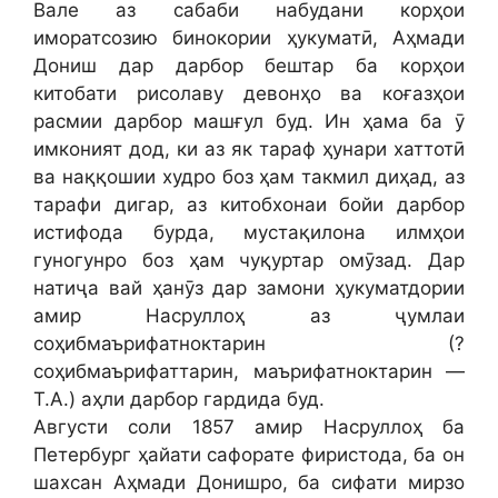
Вале аз сабаби набудани корҳои
иморатсозию бинокории ҳукуматӣ, Аҳмади
Дониш дар дарбор бештар ба корҳои
китобати рисолаву девонҳо ва коғазҳои
расмии дарбор машғул буд. Ин ҳама ба ӯ
имконият дод, ки аз як тараф ҳунари хаттотӣ
ва наққошии худро боз ҳам такмил диҳад, аз
тарафи дигар, аз китобхонаи бойи дарбор
истифода бурда, мустақилона илмҳои
гуногунро боз ҳам чуқуртар омӯзад. Дар
натиҷа вай ҳанӯз дар замони ҳукуматдории
амир Насруллоҳ аз ҷумлаи
соҳибмаърифатноктарин (?
соҳибмаърифаттарин, маърифатноктарин —
Т.А.) аҳли дарбор гардида буд.
Августи соли 1857 амир Насруллоҳ ба
Петербург ҳайати сафорате фиристода, ба он
шахсан Аҳмади Донишро, ба сифати мирзо