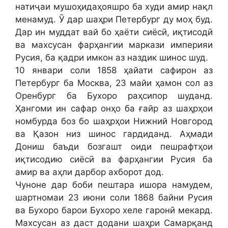
натиҷаи мушоҳидаҳояшро ба худи амир нақл
менамуд. Ӯ дар шаҳри Петербург ду моҳ буд.
Дар ин муддат вай бо ҳаёти сиёсӣ, иқтисодӣ
ва махсусан фарҳангии маркази империяи
Русия, ба қадри имкон аз наздик шинос шуд.
10 январи соли 1858 ҳайати сафирон аз
Петербург ба Москва, 23 майи ҳамон сол аз
Оренбург ба Бухоро раҳсипор шуданд.
Ҳангоми ин сафар онҳо ба ғайр аз шаҳрҳои
номбурда боз бо шаҳрҳои Нижний Новгород
ва Қазон низ шинос гардиданд. Аҳмади
Дониш баъди бозгашт оиди пешрафтҳои
иқтисодию сиёсӣ ва фарҳангии Русия ба
амир ва аҳли дарбор ахборот дод.
Чуноне дар боби пештара ишора намудем,
шартномаи 23 июни соли 1868 байни Русия
ва Бухоро барои Бухоро хеле гаронӣ мекард.
Махсусан аз даст додани шаҳри Самарқанд