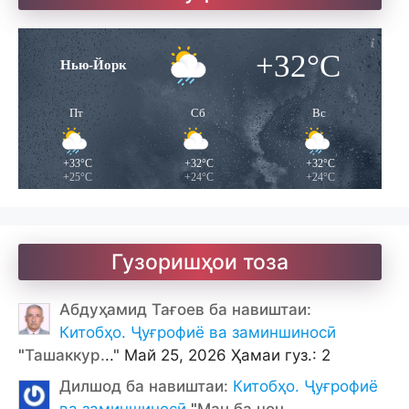
Улуғзода. Субҳи ҷавонӣ
+32°C
Нью-Йорк
Ҷомӣ – чанд ғазал
Пт
Сб
Вс
+33°C
+32°C
+32°C
+25°C
+24°C
+24°C
Гузоришҳои тоза
Абдуҳамид Тағоев ба навиштаи:
Китобҳо. Ҷуғрофиё ва заминшиносӣ
"
Ташаккур.
.." Май 25, 2026 Ҳамаи гуз.: 2
Дилшод ба навиштаи:
Китобҳо. Ҷуғрофиё
ва заминшиносӣ
"
Ман ба чон