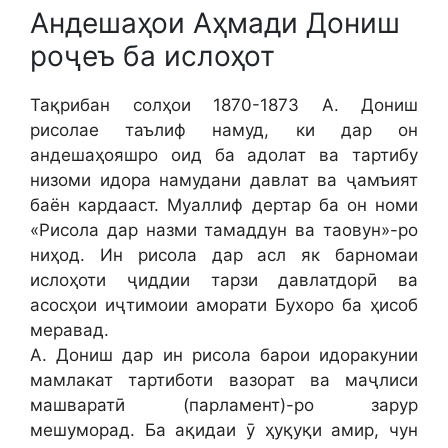
Андешаҳои Аҳмади Дониш
роҷеъ ба ислоҳот
Тақрибан солҳои 1870-1873 А. Дониш
рисолае таълиф намуд, ки дар он
андешаҳояшро оид ба адолат ва тартибу
низоми идора намудани давлат ва ҷамъият
баён кардааст. Муаллиф дертар ба он номи
«Рисола дар назми тамаддун ва таовун»-ро
ниҳод. Ин рисола дар асл як барномаи
ислоҳоти ҷиддии тарзи давлатдорӣ ва
асосҳои иҷтимоии аморати Бухоро ба ҳисоб
меравад.
А. Дониш дар ин рисола барои идоракунии
мамлакат тартиботи вазорат ва маҷлиси
машваратӣ (парламент)-ро зарур
мешуморад. Ба ақидаи ӯ ҳуқуқи амир, чун