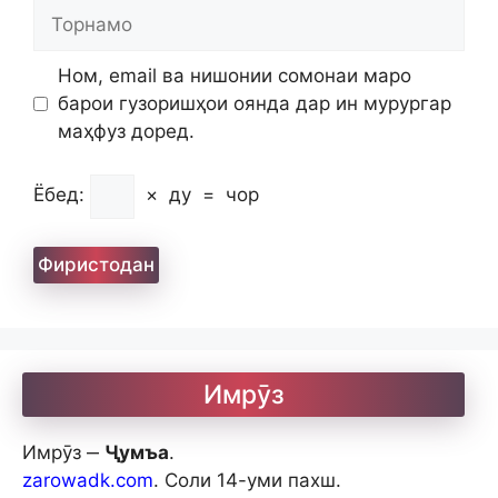
Торнамо
Ном, email ва нишонии сомонаи маро
барои гузоришҳои оянда дар ин мурургар
маҳфуз доред.
Ёбед:
×
ду
=
чор
Имрӯз
Имрӯз ‒
Ҷумъа
.
zarowadk.com
. Соли 14-уми пахш.