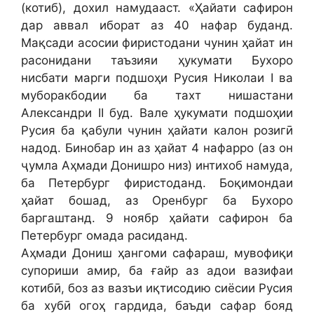
(котиб), дохил намудааст. «Ҳайати сафирон
дар аввал иборат аз 40 нафар буданд.
Мақсади асосии фиристодани чунин ҳайат ин
расонидани таъзияи ҳукумати Бухоро
нисбати марги подшоҳи Русия Николаи I ва
муборакбодии ба тахт нишастани
Александри II буд. Вале ҳукумати подшоҳии
Русия ба қабули чунин ҳайати калон розигӣ
надод. Бинобар ин аз ҳайат 4 нафарро (аз он
ҷумла Аҳмади Донишро низ) интихоб намуда,
ба Петербург фиристоданд. Боқимондаи
ҳайат бошад, аз Оренбург ба Бухоро
баргаштанд. 9 ноябр ҳайати сафирон ба
Петербург омада расиданд.
Аҳмади Дониш ҳангоми сафараш, мувофиқи
супориши амир, ба ғайр аз адои вазифаи
котибӣ, боз аз вазъи иқтисодию сиёсии Русия
ба хубӣ огоҳ гардида, баъди сафар бояд