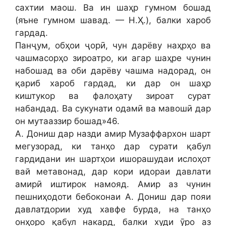
сахтии маош. Ва ин шаҳр гумном бошад
(яъне гумном шавад. — Н.Ҳ.), балки хароб
гардад.
Панҷум, обҳои ҷорӣ, чун дарёву наҳрҳо ва
чашмасорҳо зироатро, ки агар шаҳре чунин
набошад ва оби дарёву чашма надорад, он
қариб хароб гардад, ки дар он шаҳр
киштукор ва фалоҳату зироат сурат
набандад. Ва сукунати одамӣ ва мавошӣ дар
он мутааззир бошад»46.
А. Дониш дар назди амир Музаффархон шарт
мегузорад, ки танҳо дар сурати қабул
гардидани ин шартҳои ишорашудаи ислоҳот
вай метавонад, дар кори идораи давлати
амирӣ иштирок намояд. Амир аз чунин
пешниҳодоти бебоконаи А. Дониш дар пояи
давлатдории худ хавфе бурда, на танҳо
онҳоро қабул накард, балки худи ӯро аз