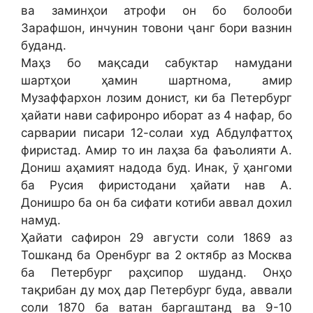
ва заминҳои атрофи он бо болооби
Зарафшон, инчунин товони ҷанг бори вазнин
буданд.
Маҳз бо мақсади сабуктар намудани
шартҳои ҳамин шартнома, амир
Музаффархон лозим донист, ки ба Петербург
ҳайати нави сафиронро иборат аз 4 нафар, бо
сарварии писари 12-солаи худ Абдулфаттоҳ
фиристад. Амир то ин лаҳза ба фаъолияти А.
Дониш аҳамият надода буд. Инак, ӯ ҳангоми
ба Русия фиристодани ҳайати нав А.
Донишро ба он ба сифати котиби аввал дохил
намуд.
Ҳайати сафирон 29 августи соли 1869 аз
Тошканд ба Оренбург ва 2 октябр аз Москва
ба Петербург раҳсипор шуданд. Онҳо
тақрибан ду моҳ дар Петербург буда, аввали
соли 1870 ба ватан баргаштанд ва 9-10