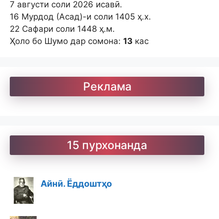
7 августи соли 2026 исавӣ.
16 Мурдод (Асад)-и соли 1405 ҳ.х.
22 Сафари соли 1448 ҳ.м.
Ҳоло бо Шумо дар сомона:
13
кас
Реклама
15 пурхонанда
Айнӣ. Ёддоштҳо
Ашъори садаи бист