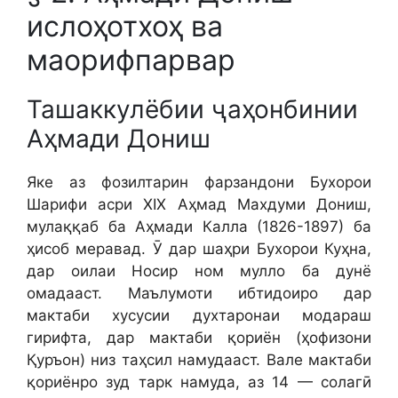
ислоҳотхоҳ ва
маорифпарвар
Ташаккулёбии ҷаҳонбинии
Аҳмади Дониш
Яке аз фозилтарин фарзандони Бухорои
Шарифи асри XIX Аҳмад Махдуми Дониш,
мулаққаб ба Аҳмади Калла (1826-1897) ба
ҳисоб меравад. Ӯ дар шаҳри Бухорои Куҳна,
дар оилаи Носир ном мулло ба дунё
омадааст. Маълумоти ибтидоиро дар
мактаби хусусии духтаронаи модараш
гирифта, дар мактаби қориён (ҳофизони
Қуръон) низ таҳсил намудааст. Вале мактаби
қориёнро зуд тарк намуда, аз 14 — солагӣ