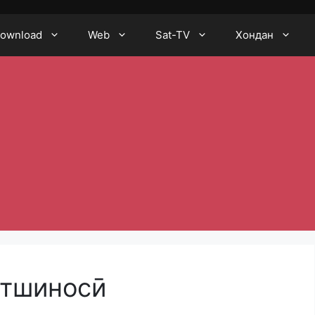
ownload
Web
Sat-TV
Хондан
стшиносӣ