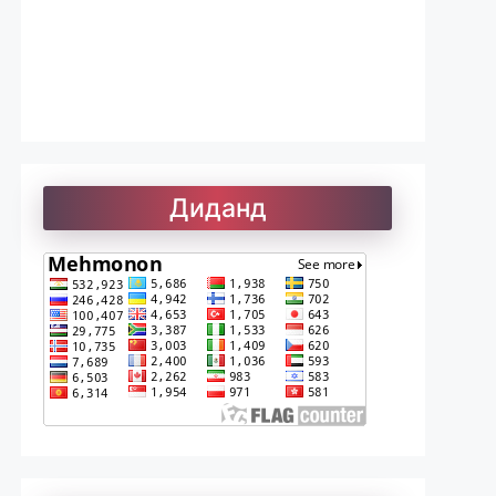
Лоиқ. Модарнома
Рефератҳо-1
Диданд
Рефератҳо-2
Рубоиёти Хайём
Саъдӣ. Гулистон