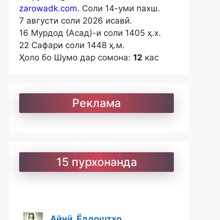
zarowadk.com
. Соли 14-уми пахш.
7 августи соли 2026 исавӣ.
16 Мурдод (Асад)-и соли 1405 ҳ.х.
22 Сафари соли 1448 ҳ.м.
Ҳоло бо Шумо дар сомона:
12
кас
Реклама
15 пурхонанда
Айнӣ. Ёддоштҳо