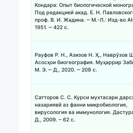
Кондара: Опыт биологической моногр
Под редакцией акад. Е. Н. Павловског
проф. В. И. Жадина. ‒ М.-Л.: Изд-во 
1951. ‒ 422 с.
Рауфов Р. Н., Азизов Н. Ҳ., Наврӯзов Ш
Асосҳои биогеография. Муҳаррир Заб
М. Э. ‒ Д., 2020. ‒ 208 с.
Сатторов С. С. Курси мухтасари дарс
назариявӣ аз фанни микробиология,
вирусология ва иммунология. Дастур
Д., 2009. – 62 с.