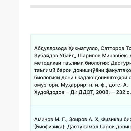
Абдуллозода Ҳикматулло, Сатторов Т
Зубайдов Убайд, Шарипов Мирзобек. 
методикаи таълими биология: Дастур
таълимӣ барои донишҷӯёни факултаҳ
биологияи донишкадаю донишгоҳҳои 
омӯзгорӣ. Муҳаррир: н. и. ф., дотс. А.
Худойдодов ‒ Д.: ДДОТ, 2008. ‒ 232 с
Аминов М. Ғ., Зоиров А. Ҳ. Физикаи би
(Биофизика). Дастурамал барои дони