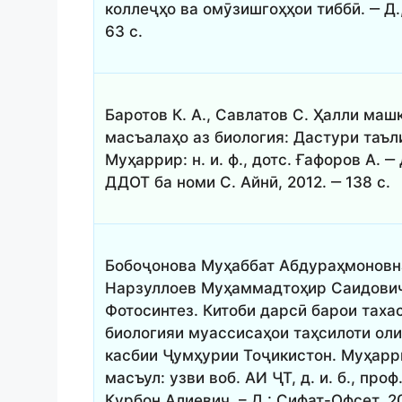
коллеҷҳо ва омӯзишгоҳҳои тиббӣ. ‒ Д.,
63 с.
Баротов К. А., Савлатов С. Ҳалли маш
масъалаҳо аз биология: Дастури таъл
Муҳаррир: н. и. ф., дотс. Ғафоров А. ‒ 
ДДОТ ба номи С. Айнӣ, 2012. ‒ 138 с.
Бобоҷонова Муҳаббат Абдураҳмоновн
Нарзуллоев Муҳаммадтоҳир Саидови
Фотосинтез. Китоби дарсӣ барои таха
биологияи муассисаҳои таҳсилоти ол
касбии Ҷумҳурии Тоҷикистон. Муҳар
масъул: узви воб. АИ ҶТ, д. и. б., проф
Қурбон Алиевич. – Д.: Сифат-Офсет, 2