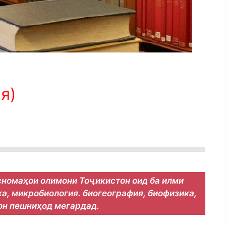
я)
сномаҳои олимони Тоҷикистон оид ба илми
ка, микробиология. биогеография, биофизика,
тон пешниҳод мегардад.