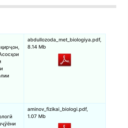
abdullozoda_met_biologiya.pdf,
8.14 Mb
оҳирҷон,
Асосҳои
и
ои
олии
.
aminov_fizikai_biologi.pdf,
1.07 Mb
ологӣ
шҷӯёни