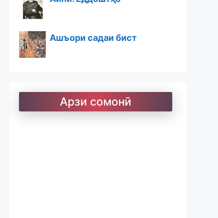
Ашъори садаи бист
Ашъори бостон
Арзи сомонӣ
Барои хатмкунанда
Китобхона
Дарсномаҳо
Қоидаҳои имло