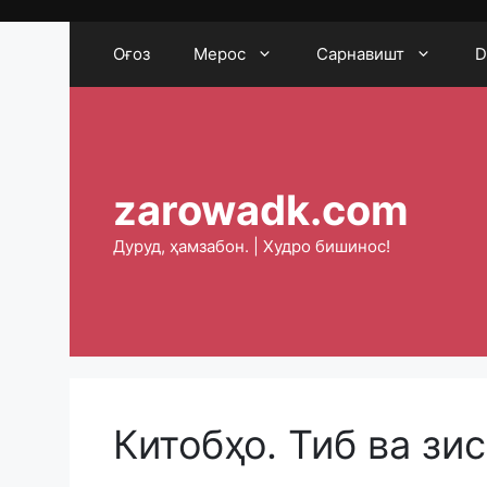
Skip
to
Оғоз
Мерос
Сарнавишт
D
content
zarowadk.com
Дуруд, ҳамзабон. | Худро бишинос!
Китобҳо. Тиб ва зи