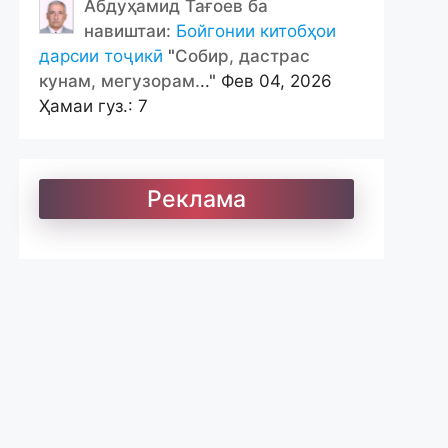
Абдуҳамид Тағоев ба
навиштаи:
Бойгонии китобҳои
дарсии тоҷикӣ
"
Собир, дастрас
кунам, мегузорам.
.." Фев 04, 2026
Ҳамаи гуз.: 7
Реклама