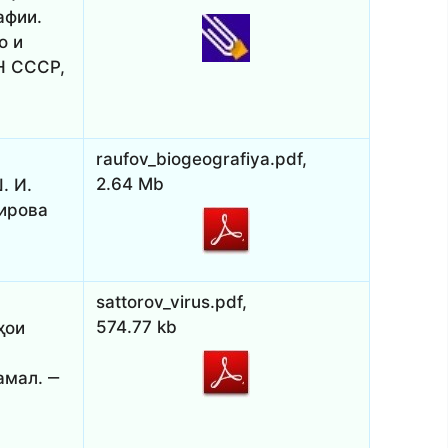
афии.
о и
АН СССР,
raufov_biogeografiya.pdf,
2.64 Mb
. И.
ирова
sattorov_virus.pdf,
574.77 kb
ҳои
амал. ‒