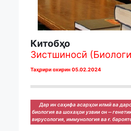
Китобҳо
Зистшиносӣ (Биологи
Таҳрири охирин 05.02.2024
Дар ин саҳифа асарҳои илмӣ ва дар
биология ва шохаҳои узвии он ‒ генети
вирусология, иммунология ва ғ. бароя