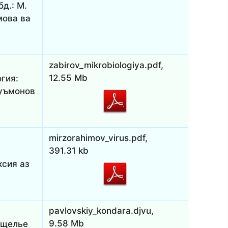
бд.: М.
мова ва
zabirov_mikrobiologiya.pdf,
12.55 Mb
огия:
Нуъмонов
mirzorahimov_virus.pdf,
391.31 kb
ксия аз
pavlovskiy_kondara.djvu,
9.58 Mb
 Ущелье