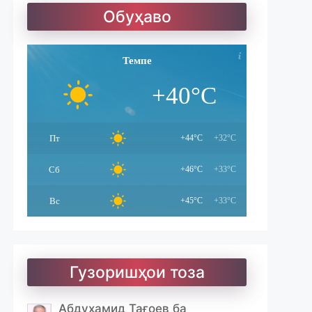
Солатон чист?
Обуҳаво
Улуғзода. Субҳи ҷавонӣ
Темпе
+40°C
Ҷомӣ – чанд ғазал
Пт
+44°C
+32°C
Сб
+46°C
+33°C
Вс
+45°C
+33°C
Гузоришҳои тоза
Абдуҳамид Тағоев ба