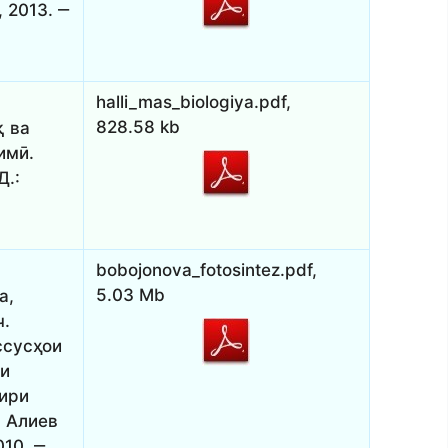
 2013. ‒
halli_mas_biologiya.pdf,
828.58 kb
қ ва
имӣ.
Д.:
bobojonova_fotosintez.pdf,
5.03 Mb
а,
ч.
ссусҳои
ии
рири
. Алиев
010. ‒