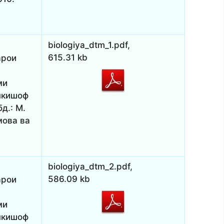
biologiya_dtm_1.pdf,
615.31 kb
арои
ми
инкишоф
д.: М.
мова ва
biologiya_dtm_2.pdf,
586.09 kb
арои
ми
инкишоф