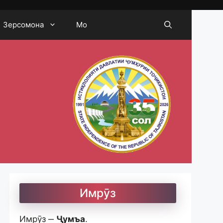
Зерсомона
Мо
Имрӯз
Имрӯз ‒
Ҷумъа
.