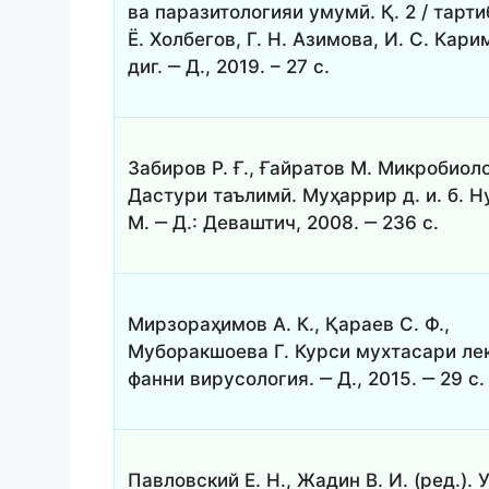
ва паразитологияи умумӣ. Қ. 2 / тарти
Ё. Холбегов, Г. Н. Азимова, И. С. Кари
диг. ‒ Д., 2019. – 27 с.
Забиров Р. Ғ., Ғайратов М. Микробиол
Дастури таълимӣ. Муҳаррир д. и. б. 
М. ‒ Д.: Деваштич, 2008. ‒ 236 с.
Мирзораҳимов А. К., Қараев С. Ф.,
Муборакшоева Г. Курси мухтасари ле
фанни вирусология. ‒ Д., 2015. ‒ 29 с.
Павловский Е. Н., Жадин В. И. (ред.).