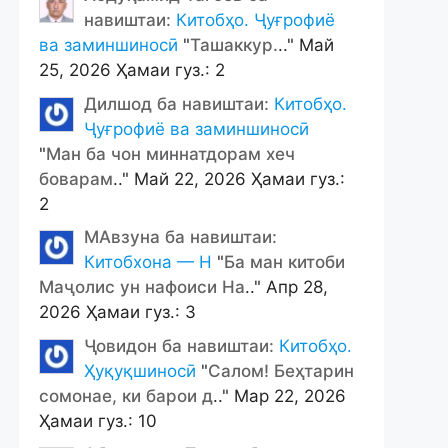
навиштаи:
Китобҳо. Ҷуғрофиё
ва заминшиносӣ
"
Ташаккур.
.." Май
25, 2026 Ҳамаи гуз.: 2
Дилшод ба навиштаи:
Китобҳо.
Ҷуғрофиё ва заминшиносӣ
"
Ман ба чон миннатдорам хеч
боварам
.." Май 22, 2026 Ҳамаи гуз.:
2
МАвзуна ба навиштаи:
Китобхона — Н
"
Ба ман китоби
Маҷолис ун нафоиси На
.." Апр 28,
2026 Ҳамаи гуз.: 3
Ҷовидон ба навиштаи:
Китобҳо.
Ҳуқуқшиносӣ
"
Салом! Беҳтарин
сомонае, ки барои д
.." Мар 22, 2026
Ҳамаи гуз.: 10