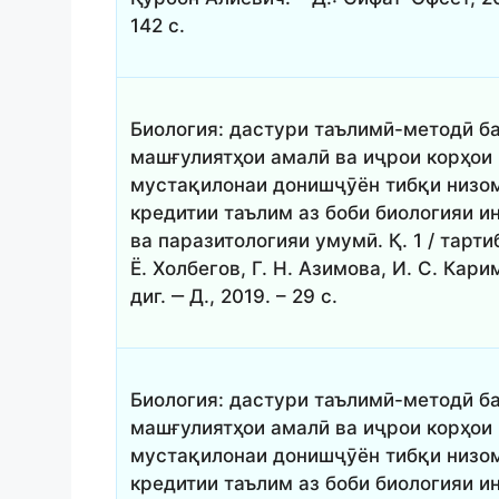
142 с.
Биология: дастури таълимӣ-методӣ б
машғулиятҳои амалӣ ва иҷрои корҳои
мустақилонаи донишҷӯён тибқи низо
кредитии таълим аз боби биологияи 
ва паразитологияи умумӣ. Қ. 1 / тартиб
Ё. Холбегов, Г. Н. Азимова, И. С. Кари
диг. ‒ Д., 2019. – 29 с.
Биология: дастури таълимӣ-методӣ б
машғулиятҳои амалӣ ва иҷрои корҳои
мустақилонаи донишҷӯён тибқи низо
кредитии таълим аз боби биологияи 