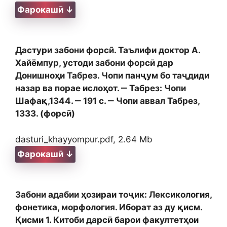
Фарокашӣ ↓
Дастури забони форсӣ. Таълифи доктор А.
Хайёмпур, устоди забони форсӣ дар
Донишноҳи Табрез. Чопи панҷум бо таҷдиди
назар ва порае ислоҳот. ‒ Табрез: Чопи
Шафақ,1344. ‒ 191 с. ‒ Чопи аввал Табрез,
1333. (форсӣ)
dasturi_khayyompur.pdf, 2.64 Mb
Фарокашӣ ↓
Забони адабии ҳозираи тоҷик: Лексикология,
фонетика, морфология. Иборат аз ду қисм.
Қисми 1. Китоби дарсӣ барои факултетҳои