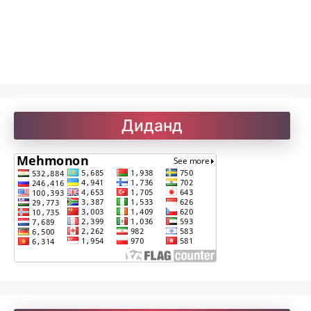
Лоиқ. Модарнома
Рефератҳо-1
Рефератҳо-2
Диданд
Рубоиёти Хайём
Саъдӣ. Гулистон
Солатон чист?