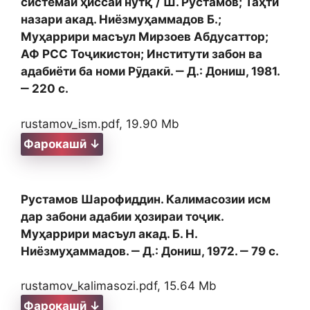
системаи ҳиссаи нутқ / Ш. Рустамов; Таҳти
назари акад. Ниёзмуҳаммадов Б.;
Муҳаррири масъул Мирзоев Абдусаттор;
АФ РСС Тоҷикистон; Институти забон ва
адабиёти ба номи Рӯдакӣ. ‒ Д.: Дониш, 1981.
‒ 220 с.
rustamov_ism.pdf, 19.90 Mb
Фарокашӣ ↓
Рустамов Шарофиддин. Калимасозии исм
дар забони адабии ҳозираи тоҷик.
Муҳаррири масъул акад. Б. Н.
Ниёзмуҳаммадов. ‒ Д.: Дониш, 1972. ‒ 79 с.
rustamov_kalimasozi.pdf, 15.64 Mb
Фарокашӣ ↓