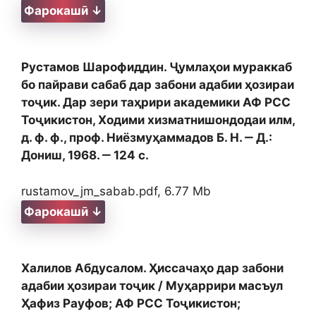
Фарокашӣ ↓
Рустамов Шарофиддин. Ҷумлаҳои мураккаб
бо пайрави сабаб дар забони адабии ҳозираи
тоҷик. Дар зери таҳрири академики АФ РСС
Тоҷикистон, Ходими хизматнишондодаи илм,
д. ф. ф., проф. Ниёзмуҳаммадов Б. Н. ‒ Д.:
Дониш, 1968. ‒ 124 с.
rustamov_jm_sabab.pdf, 6.77 Mb
Фарокашӣ ↓
Халилов Абдусалом. Ҳиссачаҳо дар забони
адабии ҳозираи тоҷик / Муҳаррири масъул
Ҳафиз Рауфов; АФ РСС Тоҷикистон;