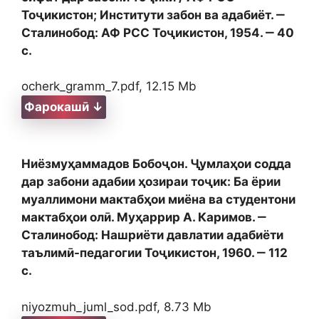
Тоҷикистон; Институти забон ва адабиёт. ‒
Сталинобод: АФ РСС Тоҷикистон, 1954. ‒ 40
с.
ocherk_gramm_7.pdf, 12.15 Mb
Фарокашӣ ↓
Ниёзмуҳаммадов Бобоҷон. Ҷумлаҳои содда
дар забони адабии ҳозираи тоҷик: Ба ёрии
муаллимони мактабҳои миёна ва студентони
мактабҳои олӣ. Муҳаррир А. Каримов. ‒
Сталинобод: Нашриёти давлатии адабиёти
таълимӣ-педагогии Тоҷикистон, 1960. ‒ 112
с.
niyozmuh_juml_sod.pdf, 8.73 Mb