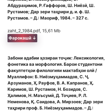
Абдураҳимов, Р. Ғаффоров, Ш. Ниёзӣ, Ш.
Рустамов; Дар зери таҳрири д. и. ф. Ш.
Рустамов. – Д.: Маориф, 1984. – 327 с.
zaht_2_1984.pdf, 15,61 Mb
Фарокашӣ ↓
Забони адабии ҳозираи тоҷик: Лексикология,
фонетика ва морфология. Барои студентони
факултетҳои филологияи мактабҳои олӣ /
Муаллифон: Б. Ниёзмуҳаммадов, С. Ҷ.
Арзуманов, Ҳ. Рауфов, В. А. Капранов, Ҳ.
Каримов, Ш. Рустамов, Н. Бозидов, С.
Ҳалимов, Н. Маъсумӣ, Д. Тоҷиев, Р. Л.
Неменова, Қ. Саидова, А. Мирзоев; Дар зери
таҳрири проф. Б. Ниёзмуҳаммадов. – Д.: