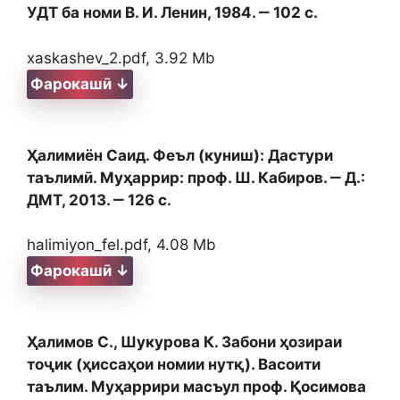
УДТ ба номи В. И. Ленин, 1984. ‒ 102 с.
xaskashev_2.pdf, 3.92 Mb
Фарокашӣ ↓
Ҳалимиён Саид. Феъл (куниш): Дастури
таълимӣ. Муҳаррир: проф. Ш. Кабиров. ‒ Д.:
ДМТ, 2013. ‒ 126 с.
halimiyon_fel.pdf, 4.08 Mb
Фарокашӣ ↓
Ҳалимов С., Шукурова К. Забони ҳозираи
тоҷик (ҳиссаҳои номии нутқ). Васоити
таълим. Муҳаррири масъул проф. Қосимова