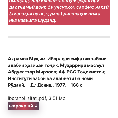
омаданд. Бар иловаи асарҳои фарогири
дастҷамъӣ доир ба унсурҳои сарфию наҳвӣ
(ҳиссаҳои нутқ, ҷумла) рисолаҳои вижа
низ навишта шуданд.
Акрамов Муқим. Ибораҳои сифатии забони
адабии ҳозираи тоҷик. Муҳаррири масъул
Абдусаттор Мирзоев; АФ РСС Тоҷикистон;
Институти забон ва адабиёти ба номи
Рӯдакӣ. ‒ Д.: Дониш, 1977. ‒ 166 с.
iborahoi_sifati.pdf, 3.51 Mb
Фарокашӣ ↓