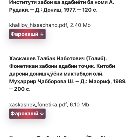
Институти забон ва адабиёти ба номи А.
Рӯдакӣ. ‒ Д.: Дониш, 1977. ‒ 120 с.
khalilov_hissachaho.pdf, 2.40 Mb
Фарокашӣ ↓
Хаскашев Талбак Наботович (Толиб).
Фонетикаи забони адабии тоҷик. Китоби
дарсии донишҷӯёни мактабҳои олӣ.
Муҳаррир Ҷабборова Ш. ‒ Д.: Маориф, 1989.
‒ 200 с.
xaskashev_fonetika.pdf, 6.10 Mb
Фарокашӣ ↓