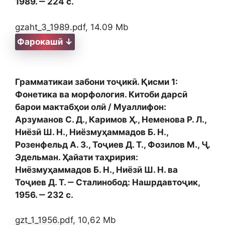
1989. ‒ 224 с.
gzaht_3_1989.pdf, 14.09 Mb
Фарокашӣ ↓
Грамматикаи забони тоҷикӣ. Қисми 1:
Фонетика ва морфология. Китоби дарсӣ
барои мактабҳои олӣ / Муаллифон:
Арзуманов С. Д., Каримов Ҳ., Неменова Р. Л.,
Ниёзӣ Ш. Н., Ниёзмуҳаммадов Б. Н.,
Розенфельд А. З., Тоҷиев Д. Т., Фозилов М., Ҷ.
Эдельман. Ҳайати таҳририя:
Ниёзмуҳаммадов Б. Н., Ниёзӣ Ш. Н. ва
Тоҷиев Д. Т. ‒ Сталинобод: Нашрдавтоҷик,
1956. ‒ 232 с.
gzt_1_1956.pdf, 10,62 Mb