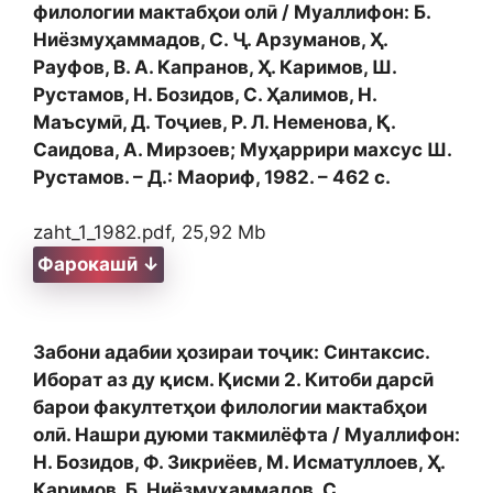
филологии мактабҳои олӣ / Муаллифон: Б.
Ниёзмуҳаммадов, С. Ҷ. Арзуманов, Ҳ.
Рауфов, В. А. Капранов, Ҳ. Каримов, Ш.
Рустамов, Н. Бозидов, С. Ҳалимов, Н.
Маъсумӣ, Д. Тоҷиев, Р. Л. Неменова, Қ.
Саидова, А. Мирзоев; Муҳаррири махсус Ш.
Рустамов. – Д.: Маориф, 1982. – 462 с.
zaht_1_1982.pdf, 25,92 Mb
Фарокашӣ ↓
Забони адабии ҳозираи тоҷик: Синтаксис.
Иборат аз ду қисм. Қисми 2. Китоби дарсӣ
барои факултетҳои филологии мактабҳои
олӣ. Нашри дуюми такмилёфта / Муаллифон:
Н. Бозидов, Ф. Зикриёев, М. Исматуллоев, Ҳ.
Каримов, Б. Ниёзмуҳаммадов, С.