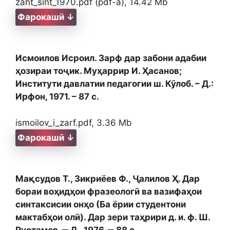
zaht_sint_1970.pdf (pdf-a), 14.42 Mb
Фарокашӣ ↓
Исмоилов Исроил. Зарф дар забони адабии
ҳозираи тоҷик. Муҳаррир И. Ҳасанов;
Институти давлатии педагогии ш. Кӯлоб. – Д.:
Ирфон, 1971. – 87 с.
ismoilov_i_zarf.pdf, 3.36 Mb
Фарокашӣ ↓
Мақсудов Т., Зикриёев Ф., Ҷалилов Ҳ. Дар
бораи воҳидҳои фразеологӣ ва вазифаҳои
синтаксисии онҳо (Ба ёрии студентони
мактабҳои олӣ). Дар зери таҳрири д. и. ф. Ш.
Рустамов. ‒ Д., 1976. ‒ 88 с.