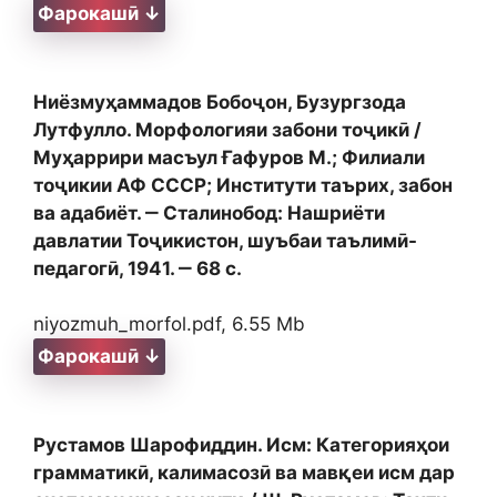
Фарокашӣ ↓
Ниёзмуҳаммадов Бобоҷон, Бузургзода
Лутфулло. Морфологияи забони тоҷикӣ /
Муҳаррири масъул Ғафуров М.; Филиали
тоҷикии АФ СССР; Институти таърих, забон
ва адабиёт. ‒ Сталинобод: Нашриёти
давлатии Тоҷикистон, шуъбаи таълимӣ-
педагогӣ, 1941. ‒ 68 с.
niyozmuh_morfol.pdf, 6.55 Mb
Фарокашӣ ↓
Рустамов Шарофиддин. Исм: Категорияҳои
грамматикӣ, калимасозӣ ва мавқеи исм дар