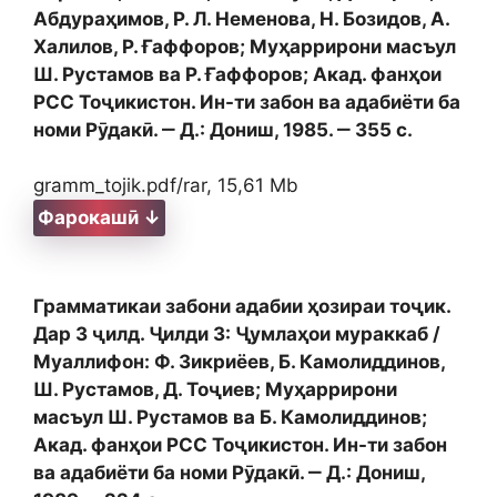
Абдураҳимов, Р. Л. Неменова, Н. Бозидов, А.
Халилов, Р. Ғаффоров; Муҳаррирони масъул
Ш. Рустамов ва Р. Ғаффоров; Акад. фанҳои
РСС Тоҷикистон. Ин-ти забон ва адабиёти ба
номи Рӯдакӣ. ‒ Д.: Дониш, 1985. ‒ 355 с.
gramm_tojik.pdf/rar, 15,61 Mb
Фарокашӣ ↓
Грамматикаи забони адабии ҳозираи тоҷик.
Дар 3 ҷилд. Ҷилди 3: Ҷумлаҳои мураккаб /
Муаллифон: Ф. Зикриёев, Б. Камолиддинов,
Ш. Рустамов, Д. Тоҷиев; Муҳаррирони
масъул Ш. Рустамов ва Б. Камолиддинов;
Акад. фанҳои РСС Тоҷикистон. Ин-ти забон
ва адабиёти ба номи Рӯдакӣ. ‒ Д.: Дониш,