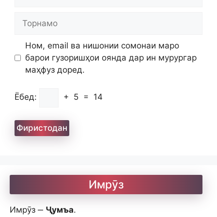
Торнамо
Ном, email ва нишонии сомонаи маро
барои гузоришҳои оянда дар ин мурургар
маҳфуз доред.
Ёбед:
+
5
=
14
Имрӯз
Имрӯз ‒
Ҷумъа
.