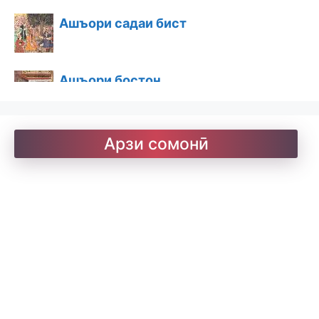
Ашъори садаи бист
Ашъори бостон
Барои хатмкунанда
Арзи сомонӣ
Китобхона
Дарсномаҳо
Қоидаҳои имло