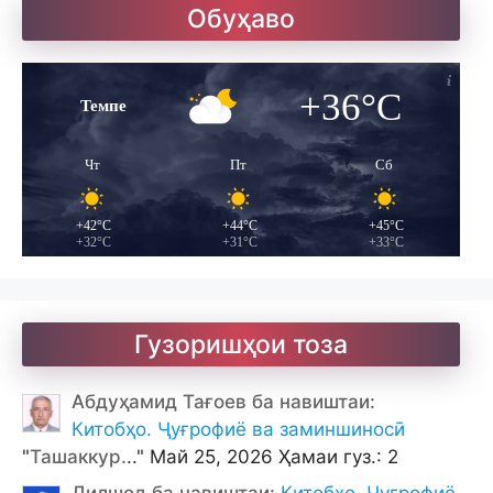
Обуҳаво
Улуғзода. Субҳи ҷавонӣ
+36°C
Темпе
Ҷомӣ – чанд ғазал
Чт
Пт
Сб
+42°C
+44°C
+45°C
+32°C
+31°C
+33°C
Гузоришҳои тоза
Абдуҳамид Тағоев ба навиштаи:
Китобҳо. Ҷуғрофиё ва заминшиносӣ
"
Ташаккур.
.." Май 25, 2026 Ҳамаи гуз.: 2