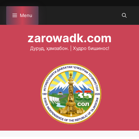
Skip
to
Menu
content
zarowadk.com
Дуруд, ҳамзабон. | Худро бишинос!