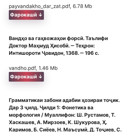
payvandakho_dar_zat.pdf, 6.78 Mb
Фарокашӣ ↓
Вандҳо ва гаҳвожаҳои форсӣ. Таълифи
Доктор Маҳмуд Ҳисобӣ. ‒ Теҳрон:
Интишороти Ҷовидон, 1368. ‒ 196 с.
vandho.pdf, 1.46 Mb
Фарокашӣ ↓
Грамматикаи забони адабии ҳозираи тоҷик.
Дар 3 ҷилд. Ҷилди 1: Фонетика ва
морфология / Муаллифон: Ш. Рустамов, Т.
Хаскашев, А. Мирзоев, К. Шукурова, Ҳ.
Каримов, Б. Сиёев, Н. Маъсумӣ, Д. Тоҷиев, С.