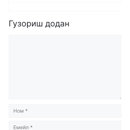
Гузориш додан
Comment
Ном
Емейл