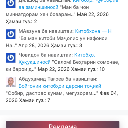
Дилшод ба навиштаи:
Китобҳо. Ҷуғрофиё
ва заминшиносӣ
"
Ман ба чон
миннатдорам хеч боварам
.." Май 22, 2026
Ҳамаи гуз.: 2
МАвзуна ба навиштаи:
Китобхона — Н
"
Ба ман китоби Маҷолис ун нафоиси
На
.." Апр 28, 2026 Ҳамаи гуз.: 3
Ҷовидон ба навиштаи:
Китобҳо.
Ҳуқуқшиносӣ
"
Салом! Беҳтарин сомонае,
ки барои д
.." Мар 22, 2026 Ҳамаи гуз.: 10
Абдуҳамид Тағоев ба навиштаи:
Бойгонии китобҳои дарсии тоҷикӣ
"
Собир, дастрас кунам, мегузорам.
.." Фев 04,
2026 Ҳамаи гуз.: 7
Реклама