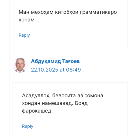
Ман мехоҳам китобҳои грамматикаро
хонам
Reply
Абдуҳамид Тағоев
22.10.2025 at 06:49
Асадуллоҳ, бевосита аз сомона
хондан намешавад. Бояд
фарокашед.
Reply