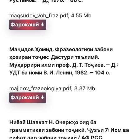
maqsudov_voh_fraz.pdf, 4.55 Mb
Фарокашӣ ↓
Маҷидов Ҳомид. Фразеологияи забони
ҳозираи тоҷик: Дастури таълимӣ.
Муҳаррири илмӣ проф. Д. Т. Тоҷиев. ‒ Д.:
УДТ ба номи В. И. Ленин, 1982. ‒ 104 c.
majidov_frazeologiya.pdf, 3.37 Mb
Фарокашӣ ↓
Ниёзӣ Шавкат Н. Очеркҳо оид ба
грамматикаи забони тоҷикӣ. Ҷузъи 7: Исм ва
сифат дар забони тоҷикӣ / АФ РСС