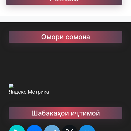
Омори сомона
Шабакаҳои иҷтимоӣ