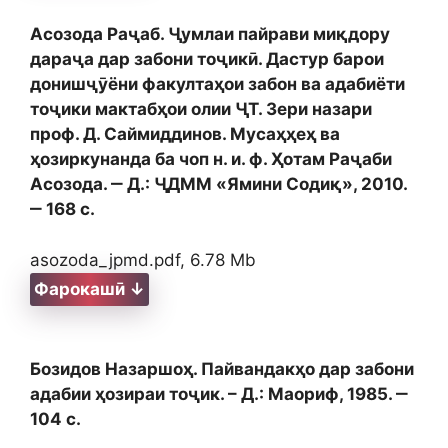
Асозода Раҷаб. Ҷумлаи пайрави миқдору
дараҷа дар забони тоҷикӣ. Дастур барои
донишҷӯёни факултаҳои забон ва адабиёти
тоҷики мактабҳои олии ҶТ. Зери назари
проф. Д. Саймиддинов. Мусаҳҳеҳ ва
ҳозиркунанда ба чоп н. и. ф. Ҳотам Раҷаби
Асозода. ‒ Д.: ҶДММ «Ямини Содиқ», 2010.
‒ 168 с.
asozoda_jpmd.pdf, 6.78 Mb
Фарокашӣ ↓
Бозидов Назаршоҳ. Пайвандакҳо дар забони
адабии ҳозираи тоҷик. – Д.: Маориф, 1985. ‒
104 c.