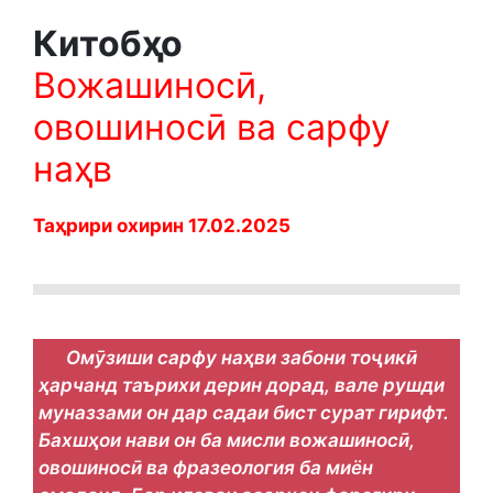
Китобҳо
Вожашиносӣ,
овошиносӣ ва сарфу
наҳв
Таҳрири охирин 17.02.2025
Омӯзиши сарфу наҳви забони тоҷикӣ
ҳарчанд таърихи дерин дорад, вале рушди
муназзами он дар садаи бист сурат гирифт.
Бахшҳои нави он ба мисли вожашиносӣ,
овошиносӣ ва фразеология ба миён