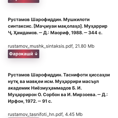
Рустамов Шарофиддин. Мушкилоти
синтаксис. [Маҷмуаи мақолаҳо]. Муҳаррир
Ҷ. Ҳамдамов. ‒ Д.: Маориф, 1988. ‒ 344 с.
rustamov_mushk_sintaksis.pdf, 21.80 Mb
Фарокашӣ ↓
Рустамов Шарофиддин. Таснифоти ҳиссаҳои
нутқ ва мавқеи исм. Муҳаррири масъул
академик Ниёзмуҳаммадов Б. И.
Муҳаррирон О. Сорбон ва И. Мирзоева. ‒ Д.:
Ирфон, 1972. ‒ 91 с.
rustamov_tasnifoti_hn.pdf, 4.45 Mb