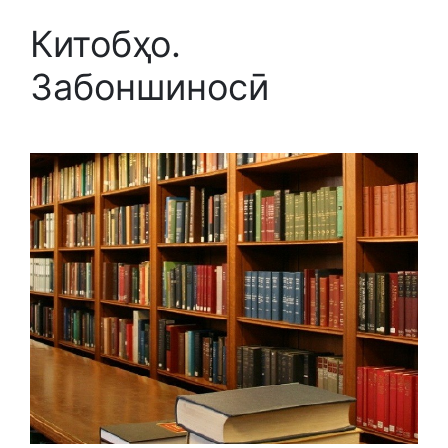
Китобҳо.
Забоншиносӣ