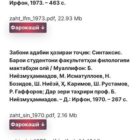
Ирфон, 1973. – 463 с.
zaht_lfm_1973.pdf, 22.93 Mb
Фарокашӣ ↓
Забони адабии ҳозираи тоҷик: Синтаксис.
Барои студентони факультетҳои филологияи
мактабҳои олӣ / Муаллифон: Б.
Ниёзмуҳаммадов, М. Исматуллоев, Н.
Бозидов, Ш. Ниёзӣ, Ҳ. Каримов, Ш. Рустамов,
Р. Ғаффоров; Дар зери таҳрири проф. Б.
Ниёзмуҳаммадов. – Д.: Ирфон, 1970. – 267 с.
zaht_sin_1970.pdf, 2.16 Mb
Фарокашӣ ↓