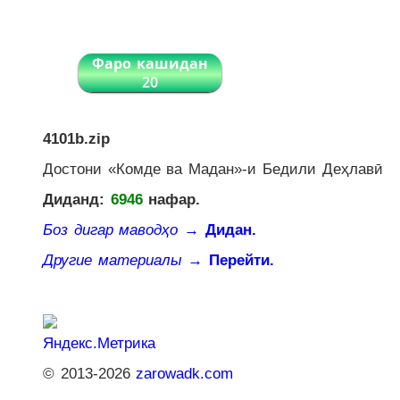
Фаро кашидан
20
4101b.zip
Достони «Комде ва Мадан»-и Бедили Деҳлавӣ
Диданд:
6946
нафар.
Боз дигар маводҳо
→ Дидан.
Другие материалы
→ Перейти.
© 2013-2026
zarowadk.com