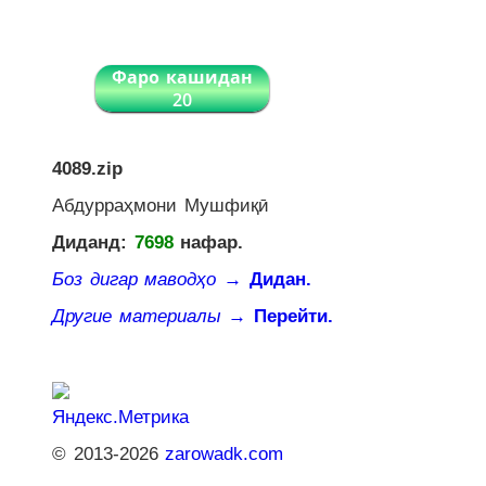
Фаро кашидан
20
4089.zip
Абдурраҳмони Мушфиқӣ
Диданд:
7698
нафар.
Боз дигар маводҳо
→ Дидан.
Другие материалы
→ Перейти.
© 2013-2026
zarowadk.com