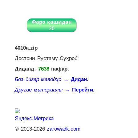
Фаро кашидан
20
4010a.zip
Достони Рустаму Сӯҳроб
Диданд:
7638
нафар.
Боз дигар маводҳо
→ Дидан.
Другие материалы
→ Перейти.
© 2013-2026
zarowadk.com