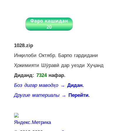
Фаро кашидан
20
1028.zip
Инқилоби Октябр. Барпо гардидани
Ҳокимияти Шӯравӣ дар уезди Хуҷанд
Диданд:
7324
нафар.
Боз дигар маводҳо
→ Дидан.
Другие материалы
→ Перейти.