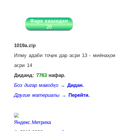
Фаро кашидан
20
1019a.zip
Илму адаби тоҷик дар асри 13 - миёнаҳои
асри 14
Диданд:
7763
нафар.
Боз дигар маводҳо
→ Дидан.
Другие материалы
→ Перейти.