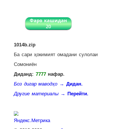
Фаро кашидан
20
1014b.zip
Ба сари ҳокимият омадани сулолаи
Сомониён
Диданд:
7777
нафар.
Боз дигар маводҳо
→ Дидан.
Другие материалы
→ Перейти.