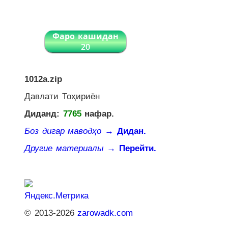
Фаро кашидан
20
1012a.zip
Давлати Тоҳириён
Диданд:
7765
нафар.
Боз дигар маводҳо
→ Дидан.
Другие материалы
→ Перейти.
© 2013-2026
zarowadk.com