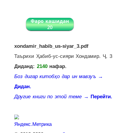
Фаро кашидан
20
xondamir_habib_us-siyar_3.pdf
Таърихи Ҳабиб-ус-сияри Хондамир. Ҷ. 3
Диданд:
2140
нафар.
Боз дигар китобҳо дар ин мавзуъ
→
Дидан.
Другие книги по этой теме
→ Перейти.