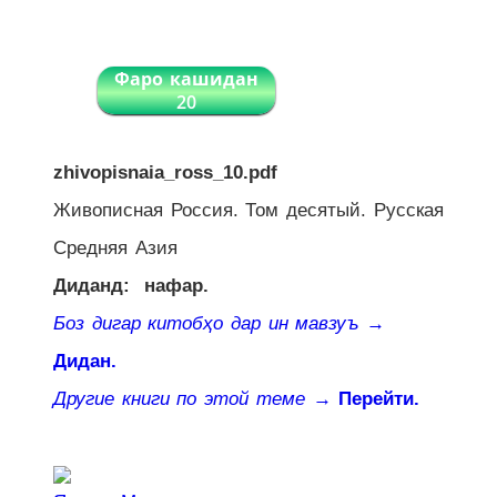
Фаро кашидан
20
zhivopisnaia_ross_10.pdf
Живописная Россия. Том десятый. Русская
Средняя Азия
Диданд:
нафар.
Боз дигар китобҳо дар ин мавзуъ
→
Дидан.
Другие книги по этой теме
→ Перейти.