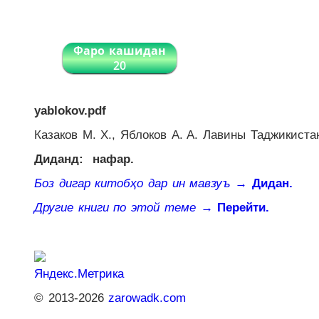
Фаро кашидан
20
yablokov.pdf
Казаков М. Х., Яблоков A. A. Лавины Таджикиста
Диданд:
нафар.
Боз дигар китобҳо дар ин мавзуъ
→ Дидан.
Другие книги по этой теме
→ Перейти.
© 2013-2026
zarowadk.com