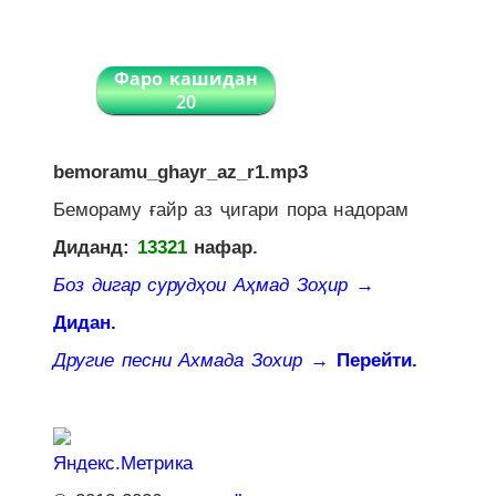
Фаро кашидан
20
bemoramu_ghayr_az_r1.mp3
Бемораму ғайр аз ҷигари пора надорам
Диданд:
13321
нафар.
Боз дигар сурудҳои Аҳмад Зоҳир
→
Дидан.
Другие песни Ахмада Зохир
→ Перейти.