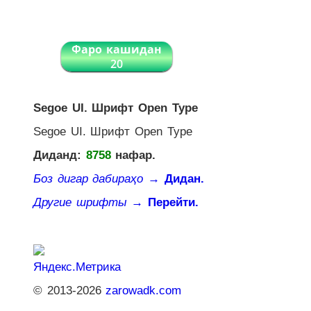
Фаро кашидан
20
Segoe UI. Шрифт Open Type
Segoe UI. Шрифт Open Type
Диданд:
8758
нафар.
Боз дигар дабираҳо
→ Дидан.
Другие шрифты
→ Перейти.
© 2013-2026
zarowadk.com