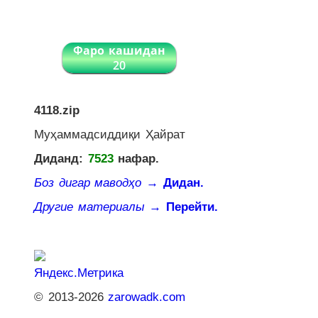
Фаро кашидан
20
4118.zip
Муҳаммадсиддиқи Ҳайрат
Диданд:
7523
нафар.
Боз дигар маводҳо
→ Дидан.
Другие материалы
→ Перейти.
© 2013-2026
zarowadk.com