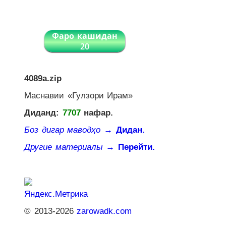
Фаро кашидан
20
4089a.zip
Маснавии «Гулзори Ирам»
Диданд:
7707
нафар.
Боз дигар маводҳо
→ Дидан.
Другие материалы
→ Перейти.
© 2013-2026
zarowadk.com