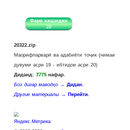
Фаро кашидан
20
20322.zip
Маорифпарварӣ ва адабиёти тоҷик (нимаи
дувуми асри 19 - ибтидои асри 20)
Диданд:
7775
нафар.
Боз дигар маводҳо
→ Дидан.
Другие материалы
→ Перейти.