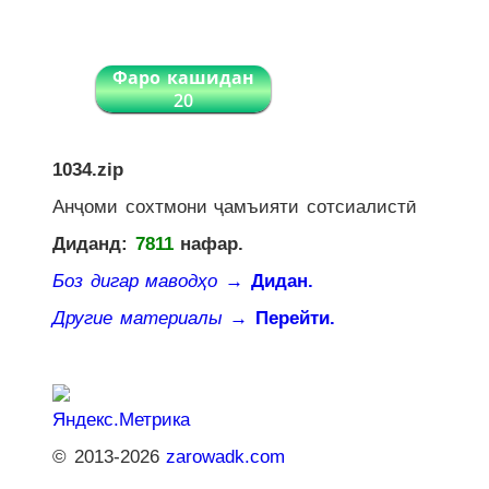
Фаро кашидан
20
1034.zip
Анҷоми сохтмони ҷамъияти сотсиалистӣ
Диданд:
7811
нафар.
Боз дигар маводҳо
→ Дидан.
Другие материалы
→ Перейти.
© 2013-2026
zarowadk.com