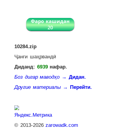
Фаро кашидан
20
10284.zip
Ҷанги шаҳрвандӣ
Диданд:
6939
нафар.
Боз дигар маводҳо
→ Дидан.
Другие материалы
→ Перейти.
© 2013-2026
zarowadk.com