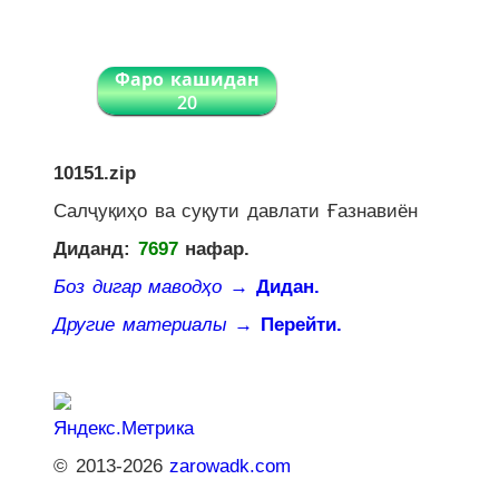
Фаро кашидан
20
10151.zip
Салҷуқиҳо ва суқути давлати Ғазнавиён
Диданд:
7697
нафар.
Боз дигар маводҳо
→ Дидан.
Другие материалы
→ Перейти.
© 2013-2026
zarowadk.com