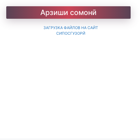
Барои хатмкунанда
Арзиши сомонӣ
ЗАГРУЗКА ФАЙЛОВ НА САЙТ
СИПОСГУЗОРӢ
Китобхона
Дарсномаҳо
Қоидаҳои имло
Лоиқ. Модарнома
Рефератҳо-1