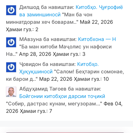
Дилшод ба навиштаи:
Китобҳо. Ҷуғрофиё
ва заминшиносӣ
"
Ман ба чон
миннатдорам хеч боварам
.." Май 22, 2026
Ҳамаи гуз.: 2
МАвзуна ба навиштаи:
Китобхона — Н
"
Ба ман китоби Маҷолис ун нафоиси
На
.." Апр 28, 2026 Ҳамаи гуз.: 3
Ҷовидон ба навиштаи:
Китобҳо.
Ҳуқуқшиносӣ
"
Салом! Беҳтарин сомонае,
ки барои д
.." Мар 22, 2026 Ҳамаи гуз.: 10
Абдуҳамид Тағоев ба навиштаи:
Бойгонии китобҳои дарсии тоҷикӣ
"
Собир, дастрас кунам, мегузорам.
.." Фев 04,
2026 Ҳамаи гуз.: 7