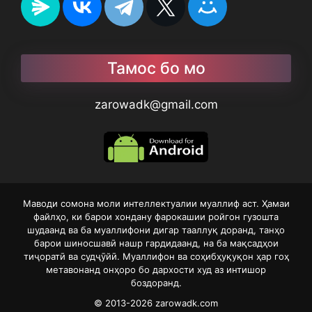
Тамос бо мо
zarowadk@gmail.com
Маводи сомона моли интеллектуалии муаллиф аст. Ҳамаи
файлҳо, ки барои хондану фарокашии ройгон гузошта
шудаанд ва ба муаллифони дигар тааллуқ доранд, танҳо
барои шиносшавӣ нашр гардидаанд, на ба мақсадҳои
тиҷоратӣ ва судҷӯйӣ. Муаллифон ва соҳибҳуқуқон ҳар гоҳ
метавонанд онҳоро бо дархости худ аз интишор
боздоранд.
© 2013-2026
zarowadk.com