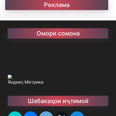
Реклама
Омори сомона
Шабакаҳои иҷтимоӣ