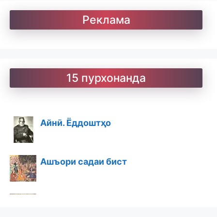
Реклама
15 пурхонанда
Айнӣ. Ёддоштҳо
Ашъори садаи бист
Ашъори бостон