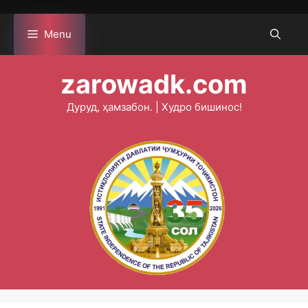
Skip
to
Menu
content
zarowadk.com
Дуруд, ҳамзабон. | Худро бишинос!