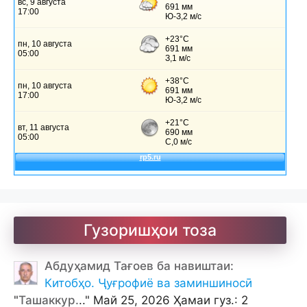
Гузоришҳои тоза
Абдуҳамид Тағоев ба навиштаи:
Китобҳо. Ҷуғрофиё ва заминшиносӣ
"
Ташаккур.
.." Май 25, 2026 Ҳамаи гуз.: 2