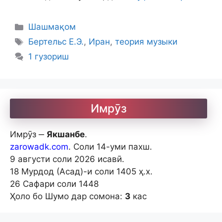
Categories
Шашмақом
Tags
Бертельс Е.Э.
,
Иран
,
теория музыки
1 гузориш
Имрӯз
Имрӯз ‒
Якшанбе
.
zarowadk.com
. Соли 14-уми пахш.
9 августи соли 2026 исавӣ.
18 Мурдод (Асад)-и соли 1405 ҳ.х.
26 Сафари соли 1448
Ҳоло бо Шумо дар сомона:
3
кас