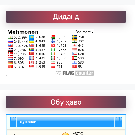
Рефератҳо-2
Диданд
Рубоиёти Хайём
Саъдӣ. Гулистон
Солатон чист?
Обу ҳаво
Улуғзода. Субҳи ҷавонӣ
Душанбе
Ҷомӣ – чанд ғазал