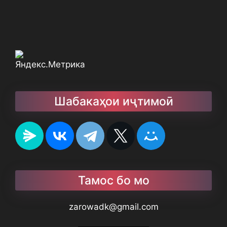
Шабакаҳои иҷтимоӣ
Тамос бо мо
zarowadk@gmail.com