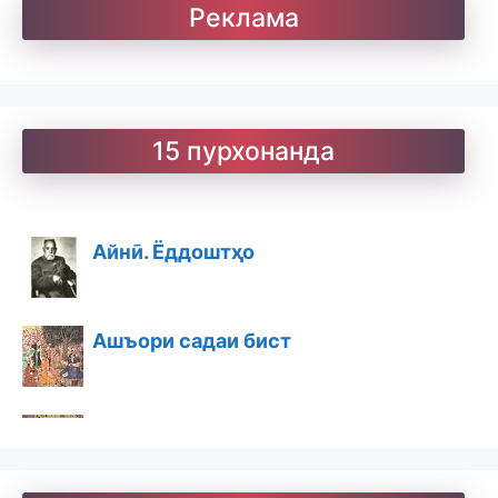
Реклама
15 пурхонанда
Айнӣ. Ёддоштҳо
Ашъори садаи бист
Ашъори бостон