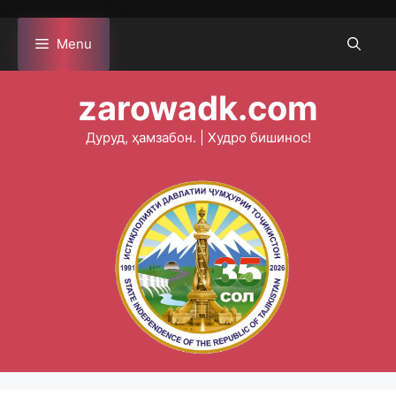
Skip
to
Menu
content
zarowadk.com
Дуруд, ҳамзабон. | Худро бишинос!