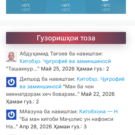
+45°C
+44°C
+38°C
+33°C
+32°C
+33°C
Гузоришҳои тоза
Абдуҳамид Тағоев ба навиштаи:
Китобҳо. Ҷуғрофиё ва заминшиносӣ
"
Ташаккур.
.." Май 25, 2026 Ҳамаи гуз.: 2
Дилшод ба навиштаи:
Китобҳо. Ҷуғрофиё
ва заминшиносӣ
"
Ман ба чон
миннатдорам хеч боварам
.." Май 22, 2026
Ҳамаи гуз.: 2
МАвзуна ба навиштаи:
Китобхона — Н
"
Ба ман китоби Маҷолис ун нафоиси
На
.." Апр 28, 2026 Ҳамаи гуз.: 3