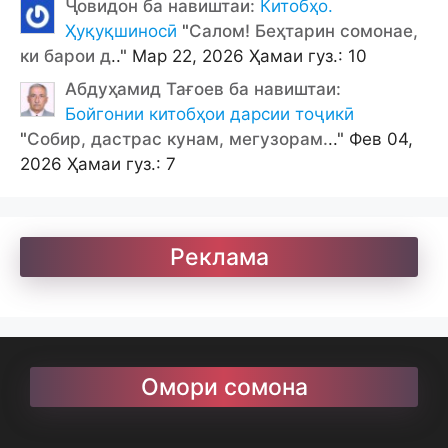
Ҷовидон ба навиштаи:
Китобҳо.
Ҳуқуқшиносӣ
"
Салом! Беҳтарин сомонае,
ки барои д
.." Мар 22, 2026 Ҳамаи гуз.: 10
Абдуҳамид Тағоев ба навиштаи:
Бойгонии китобҳои дарсии тоҷикӣ
"
Собир, дастрас кунам, мегузорам.
.." Фев 04,
2026 Ҳамаи гуз.: 7
Реклама
Омори сомона