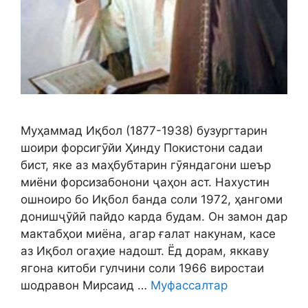
Муҳаммад Иқбол (1877-1938) бузургтарин
шоири форсигӯйи Ҳинду Покистони садаи
бист, яке аз маҳбубтарин гӯяндагони шеър
миёни форсизабонони ҷаҳон аст. Нахустин
ошноиро бо Иқбол банда соли 1972, ҳангоми
донишҷӯйӣ пайдо карда будам. Он замон дар
мактабҳои миёна, агар ғалат накунам, касе
аз Иқбол огаҳие надошт. Ёд дорам, яккаву
ягона китоби гулчини соли 1966 виростаи
шодравон Мирсаид …
Муфассалтар