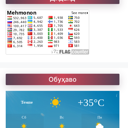
Рефератҳо-2
Рубоиёти Хайём
Саъдӣ. Гулистон
Солатон чист?
Обуҳаво
Улуғзода. Субҳи ҷавонӣ
+35°C
Темпе
Ҷомӣ – чанд ғазал
Сб
Вс
Пн