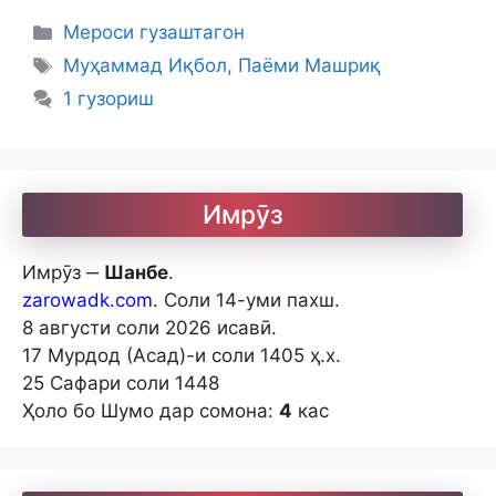
Categories
Мероси гузаштагон
Tags
Муҳаммад Иқбол
,
Паёми Машриқ
1 гузориш
Имрӯз
Имрӯз ‒
Шанбе
.
zarowadk.com
. Соли 14-уми пахш.
8 августи соли 2026 исавӣ.
17 Мурдод (Асад)-и соли 1405 ҳ.х.
25 Сафари соли 1448
Ҳоло бо Шумо дар сомона:
4
кас