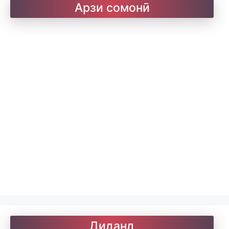
Барои хатмкунанда
Арзи сомонӣ
Китобхона
Дарсномаҳо
Қоидаҳои имло
Лоиқ. Модарнома
Рефератҳо-1
Диданд