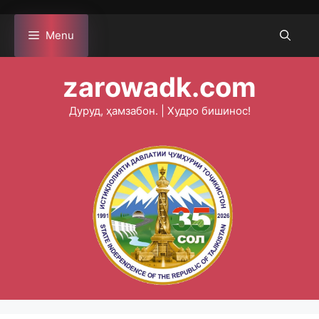
Skip
to
Menu
content
zarowadk.com
Дуруд, ҳамзабон. | Худро бишинос!