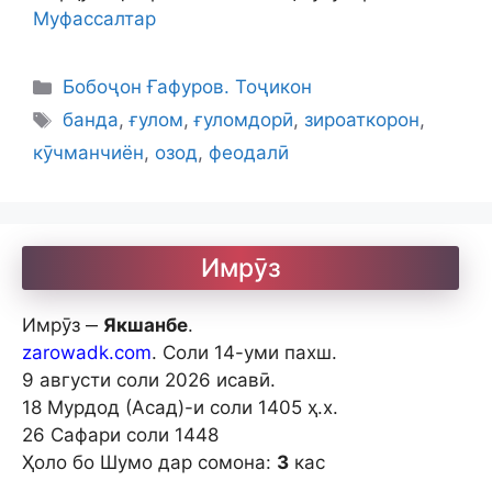
Муфассалтар
Categories
Бобоҷон Ғафуров. Тоҷикон
Tags
банда
,
ғулом
,
ғуломдорӣ
,
зироаткорон
,
кӯчманчиён
,
озод
,
феодалӣ
Имрӯз
Имрӯз ‒
Якшанбе
.
zarowadk.com
. Соли 14-уми пахш.
9 августи соли 2026 исавӣ.
18 Мурдод (Асад)-и соли 1405 ҳ.х.
26 Сафари соли 1448
Ҳоло бо Шумо дар сомона:
3
кас