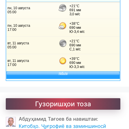
Гузоришҳои тоза
Абдуҳамид Тағоев ба навиштаи:
Китобҳо. Ҷуғрофиё ва заминшиносӣ