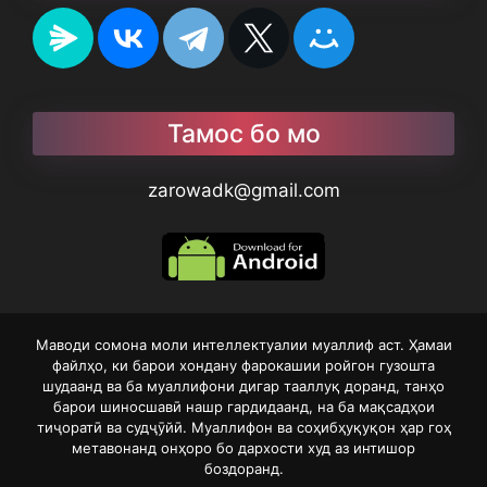
Тамос бо мо
zarowadk@gmail.com
Маводи сомона моли интеллектуалии муаллиф аст. Ҳамаи
файлҳо, ки барои хондану фарокашии ройгон гузошта
шудаанд ва ба муаллифони дигар тааллуқ доранд, танҳо
барои шиносшавӣ нашр гардидаанд, на ба мақсадҳои
тиҷоратӣ ва судҷӯйӣ. Муаллифон ва соҳибҳуқуқон ҳар гоҳ
метавонанд онҳоро бо дархости худ аз интишор
боздоранд.