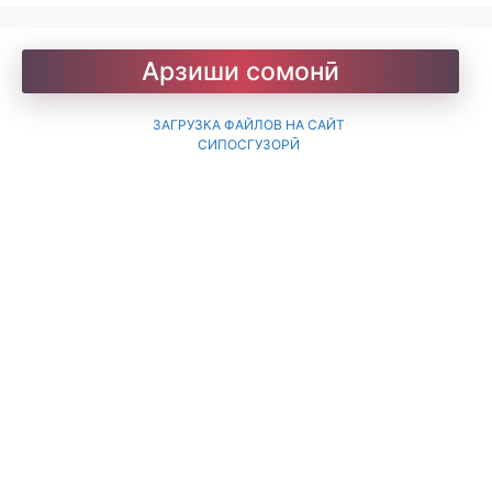
Барои хатмкунанда
Арзиши сомонӣ
ЗАГРУЗКА ФАЙЛОВ НА САЙТ
Китобхона
СИПОСГУЗОРӢ
Дарсномаҳо
Қоидаҳои имло
Лоиқ. Модарнома
Рефератҳо-1