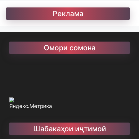
Реклама
Омори сомона
Шабакаҳои иҷтимоӣ