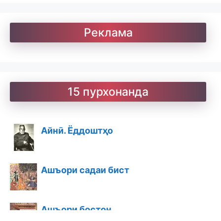
Реклама
15 пурхонанда
Айнӣ. Ёддоштҳо
Ашъори садаи бист
Ашъори бостон