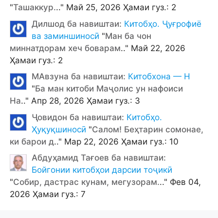
"
Ташаккур.
.." Май 25, 2026 Ҳамаи гуз.: 2
Дилшод ба навиштаи:
Китобҳо. Ҷуғрофиё
ва заминшиносӣ
"
Ман ба чон
миннатдорам хеч боварам
.." Май 22, 2026
Ҳамаи гуз.: 2
МАвзуна ба навиштаи:
Китобхона — Н
"
Ба ман китоби Маҷолис ун нафоиси
На
.." Апр 28, 2026 Ҳамаи гуз.: 3
Ҷовидон ба навиштаи:
Китобҳо.
Ҳуқуқшиносӣ
"
Салом! Беҳтарин сомонае,
ки барои д
.." Мар 22, 2026 Ҳамаи гуз.: 10
Абдуҳамид Тағоев ба навиштаи:
Бойгонии китобҳои дарсии тоҷикӣ
"
Собир, дастрас кунам, мегузорам.
.." Фев 04,
2026 Ҳамаи гуз.: 7