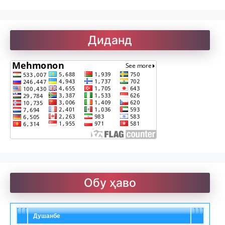
Рефератҳо-2
Диданд
Рубоиёти Хайём
Саъдӣ. Гулистон
Солатон чист?
Улуғзода. Субҳи ҷавонӣ
Обу ҳаво
Душанбе
Ҷомӣ – чанд ғазал