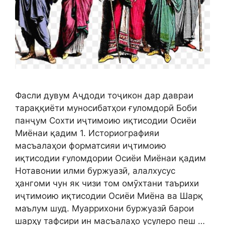
Фасли дувум Аҷдоди тоҷикон дар давраи
тараққиёти муносибатҳои ғуломдорӣ Боби
панҷум Сохти иҷтимоию иқтисодии Осиёи
Миёнаи қадим 1. Историографияи
масъалаҳои форматсияи иҷтимоию
иқтисодии ғуломдории Осиёи Миёнаи қадим
Нотавонии илми буржуазӣ, алалхусус
ҳангоми чун як чизи том омӯхтани таърихи
иҷтимоию иқтисодии Осиёи Миёна ва Шарқ
маълум шуд. Муаррихони буржуазӣ барои
шарҳу тафсири ин масъалаҳо усулеро пеш …