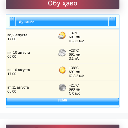
Улуғзода. Субҳи ҷавонӣ
Обу ҳаво
Душанбе
Ҷомӣ – чанд ғазал