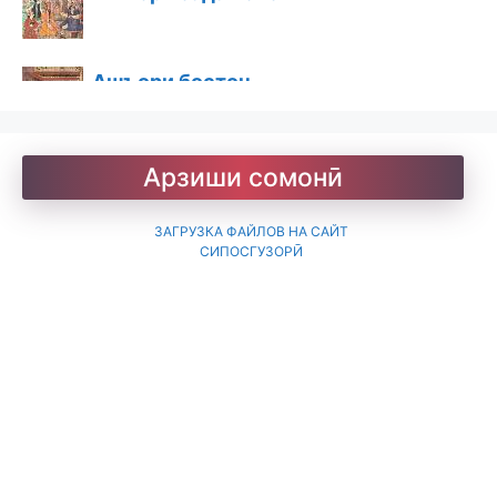
Ашъори бостон
Барои хатмкунанда
Арзиши сомонӣ
ЗАГРУЗКА ФАЙЛОВ НА САЙТ
Китобхона
СИПОСГУЗОРӢ
Дарсномаҳо
Қоидаҳои имло
Лоиқ. Модарнома