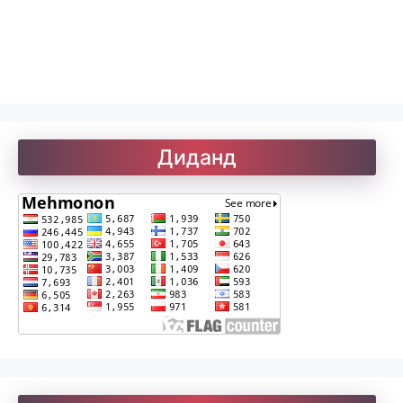
Рефератҳо-1
Рефератҳо-2
Диданд
Рубоиёти Хайём
Саъдӣ. Гулистон
Солатон чист?