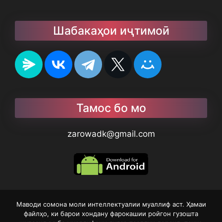
Шабакаҳои иҷтимоӣ
Тамос бо мо
zarowadk@gmail.com
Маводи сомона моли интеллектуалии муаллиф аст. Ҳамаи
файлҳо, ки барои хондану фарокашии ройгон гузошта