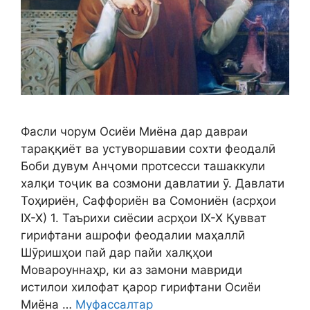
Фасли чорум Осиёи Миёна дар давраи
тараққиёт ва устуворшавии сохти феодалӣ
Боби дувум Анҷоми протсесси ташаккули
халқи тоҷик ва созмони давлатии ӯ. Давлати
Тоҳириён, Саффориён ва Сомониён (асрҳои
IХ-Х) 1. Таърихи сиёсии асрҳои IХ-Х Қувват
гирифтани ашрофи феодалии маҳаллӣ
Шӯришҳои пай дар пайи халқҳои
Мовароуннаҳр, ки аз замони мавриди
истилои хилофат қарор гирифтани Осиёи
Миёна …
Муфассалтар