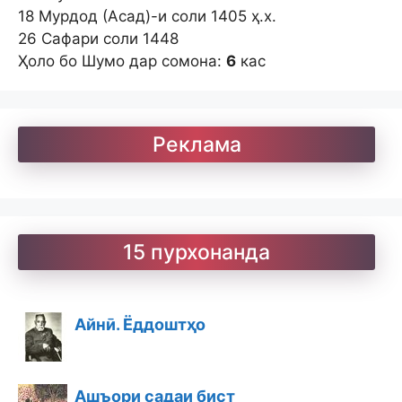
18 Мурдод (Асад)-и соли 1405 ҳ.х.
26 Сафари соли 1448
Ҳоло бо Шумо дар сомона:
6
кас
Реклама
15 пурхонанда
Айнӣ. Ёддоштҳо
Ашъори садаи бист