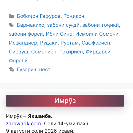
Categories
Бобоҷон Ғафуров. Тоҷикон
Tags
Бармакиҳо
,
забони суғдӣ
,
забони тоҷикӣ
,
забони форсӣ
,
Ибни Сино
,
Исмоили Сомонӣ
,
Исфандиёр
,
Рӯдакӣ
,
Рустам
,
Саффориён
,
Сиёвуш
,
Сомониён
,
Тоҳириён
,
Фирдавсӣ
,
Форобӣ
Гузориш нест
Имрӯз
Имрӯз ‒
Якшанбе
.
zarowadk.com
. Соли 14-уми пахш.
9 августи соли 2026 исавӣ.