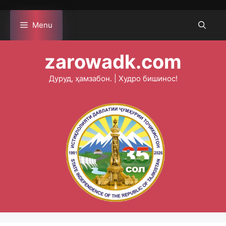
Skip
to
Menu
content
zarowadk.com
Дуруд, ҳамзабон. | Худро бишинос!