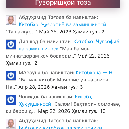
Гузоришҳои тоза
Абдуҳамид Тағоев ба навиштаи:
Китобҳо. Ҷуғрофиё ва заминшиносӣ
"
Ташаккур.
.." Май 25, 2026 Ҳамаи гуз.: 2
Дилшод ба навиштаи:
Китобҳо. Ҷуғрофиё
ва заминшиносӣ
"
Ман ба чон
миннатдорам хеч боварам
.." Май 22, 2026
Ҳамаи гуз.: 2
МАвзуна ба навиштаи:
Китобхона — Н
"
Ба ман китоби Маҷолис ун нафоиси
На
.." Апр 28, 2026 Ҳамаи гуз.: 3
Ҷовидон ба навиштаи:
Китобҳо.
Ҳуқуқшиносӣ
"
Салом! Беҳтарин сомонае,
ки барои д
.." Мар 22, 2026 Ҳамаи гуз.: 10
Абдуҳамид Тағоев ба навиштаи:
Бойгонии китобҳои дарсии тоҷикӣ