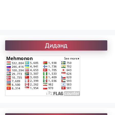
Лоиқ. Модарнома
Рефератҳо-1
Диданд
Рефератҳо-2
Рубоиёти Хайём
Саъдӣ. Гулистон
Солатон чист?