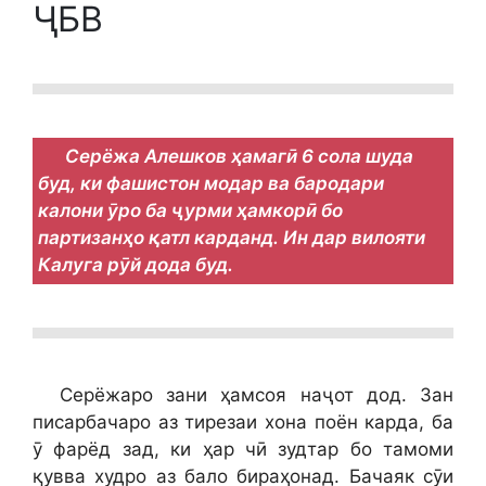
ҶБВ
Серёжа Алешков ҳамагӣ 6 сола шуда
буд, ки фашистон модар ва бародари
калони ӯро ба ҷурми ҳамкорӣ бо
партизанҳо қатл карданд. Ин дар вилояти
Калуга рӯй дода буд.
Серёжаро зани ҳамсоя наҷот дод. Зан
писарбачаро аз тирезаи хона поён карда, ба
ӯ фарёд зад, ки ҳар чӣ зудтар бо тамоми
қувва худро аз бало бираҳонад. Бачаяк сӯи