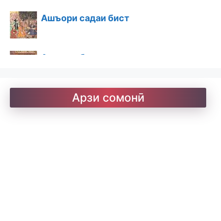
Ашъори садаи бист
Ашъори бостон
Барои хатмкунанда
Арзи сомонӣ
Китобхона
Дарсномаҳо
Қоидаҳои имло