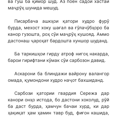
ва гӯш ба қимор шуд. Аз поён садои хастаи
маҷрӯҳ шунида мешуд.
Писарбача ашкҳои қатори худро фурӯ
бурда, мехост хоку шағал ва ғӯлачӯбҳоро ба
канор гузошта, роҳ сӯи маҷрӯҳ кушояд. Аммо
дастонаш ҷароҳат бардошта хуншор шуданд.
Ба таркишҳои гирду атроф нигоҳ накарда,
барои гирифтани кӯмак сӯи сарбозон давид.
Аскарони ба блиндажи вайрону валангор
омада, қумондони худро наҷот бахшиданд.
Сарбози қатории гвардия Сережа дар
канори онҳо истода, бо дастони хоколуд, рӯй
ба даст бурда, ҳамчун бачаи хурд, ки дар
ҳақиқат ҳам ҳамин тавр буд, фиғон кашида,