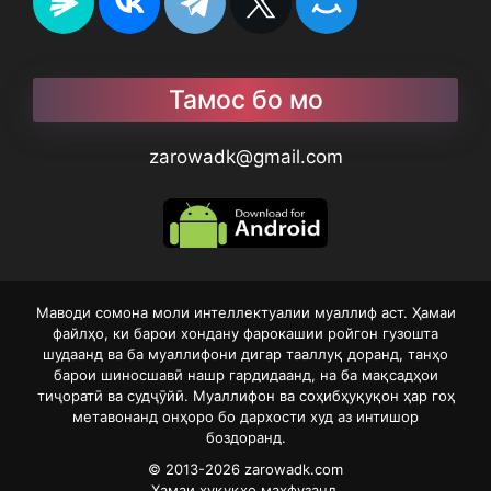
Тамос бо мо
zarowadk@gmail.com
Маводи сомона моли интеллектуалии муаллиф аст. Ҳамаи
файлҳо, ки барои хондану фарокашии ройгон гузошта
шудаанд ва ба муаллифони дигар тааллуқ доранд, танҳо
барои шиносшавӣ нашр гардидаанд, на ба мақсадҳои
тиҷоратӣ ва судҷӯйӣ. Муаллифон ва соҳибҳуқуқон ҳар гоҳ
метавонанд онҳоро бо дархости худ аз интишор
боздоранд.
© 2013-2026
zarowadk.com
Ҳамаи ҳуқуқҳо маҳфузанд.