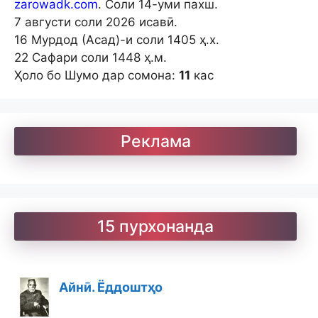
zarowadk.com
. Соли 14-уми пахш.
7 августи соли 2026 исавӣ.
16 Мурдод (Асад)-и соли 1405 ҳ.х.
22 Сафари соли 1448 ҳ.м.
Ҳоло бо Шумо дар сомона:
11
кас
Реклама
15 пурхонанда
Айнӣ. Ёддоштҳо