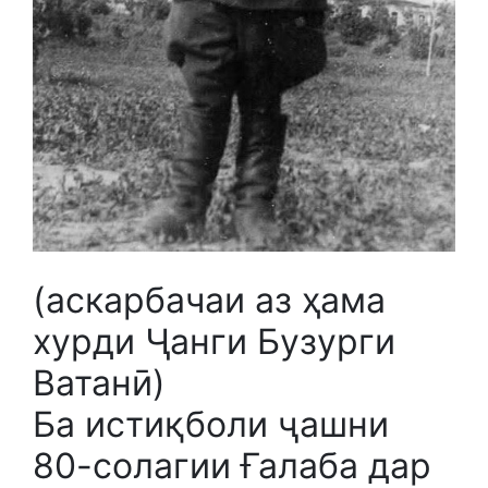
(аскарбачаи аз ҳама
хурди Ҷанги Бузурги
Ватанӣ)
Ба истиқболи ҷашни
80-солагии Ғалаба дар