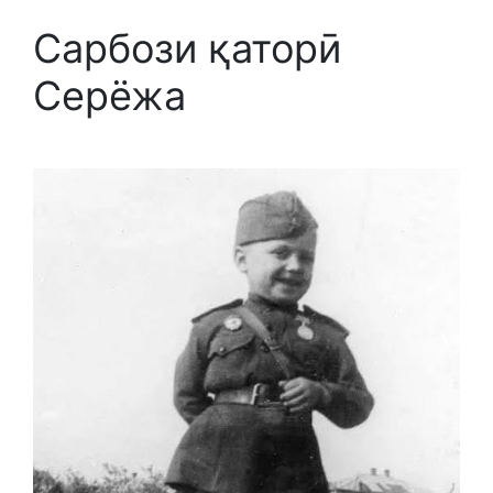
Сарбози қаторӣ
Серёжа