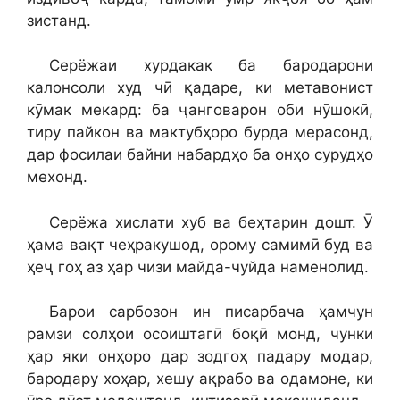
зистанд.
Серёжаи хурдакак ба бародарони
калонсоли худ чӣ қадаре, ки метавонист
кӯмак мекард: ба ҷанговарон оби нӯшокӣ,
тиру пайкон ва мактубҳоро бурда мерасонд,
дар фосилаи байни набардҳо ба онҳо сурудҳо
мехонд.
Серёжа хислати хуб ва беҳтарин дошт. Ӯ
ҳама вақт чеҳракушод, орому самимӣ буд ва
ҳеҷ гоҳ аз ҳар чизи майда-чуйда наменолид.
Барои сарбозон ин писарбача ҳамчун
рамзи солҳои осоиштагӣ боқӣ монд, чунки
ҳар яки онҳоро дар зодгоҳ падару модар,
бародару хоҳар, хешу ақрабо ва одамоне, ки