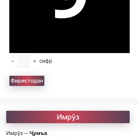
−
=
сифр
Имрӯз
Имрӯз ‒
Ҷумъа
.