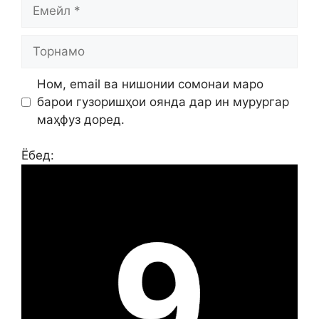
Емейл
Торнамо
Ном, email ва нишонии сомонаи маро
барои гузоришҳои оянда дар ин мурургар
маҳфуз доред.
Ёбед: