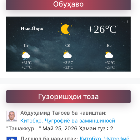
Обуҳаво
Улуғзода. Субҳи ҷавонӣ
+26°C
Нью-Йорк
Ҷомӣ – чанд ғазал
Пт
Сб
Вс
+31°C
+31°C
+32°C
+24°C
+23°C
+23°C
Гузоришҳои тоза
Абдуҳамид Тағоев ба навиштаи:
Китобҳо. Ҷуғрофиё ва заминшиносӣ
"
Ташаккур.
.." Май 25, 2026 Ҳамаи гуз.: 2
Дилшод ба навиштаи:
Китобҳо. Ҷуғрофиё