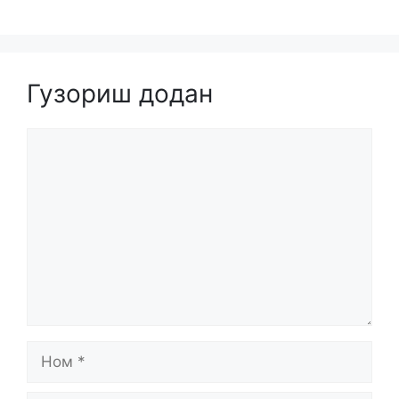
Гузориш додан
Comment
Ном