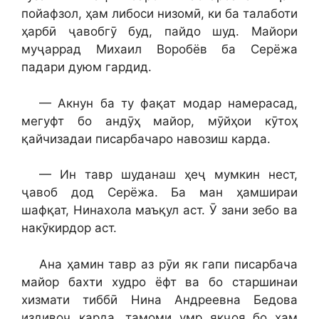
пойафзол, ҳам либоси низомӣ, ки ба талаботи
ҳарбӣ ҷавобгӯ буд, пайдо шуд. Майори
муҷаррад Михаил Воробёв ба Серёжа
падари дуюм гардид.
— Акнун ба ту фақат модар намерасад,
мегуфт бо андӯҳ майор, мӯйҳои кӯтоҳ
қайчизадаи писарбачаро навозиш карда.
— Ин тавр шуданаш ҳеҷ мумкин нест,
ҷавоб дод Серёжа. Ба ман ҳамшираи
шафқат, Нинахола маъқул аст. Ӯ зани зебо ва
накӯкирдор аст.
Ана ҳамин тавр аз рӯи як гапи писарбача
майор бахти худро ёфт ва бо старшинаи
хизмати тиббӣ Нина Андреевна Бедова
издивоҷ карда, тамоми умр якҷоя бо ҳам