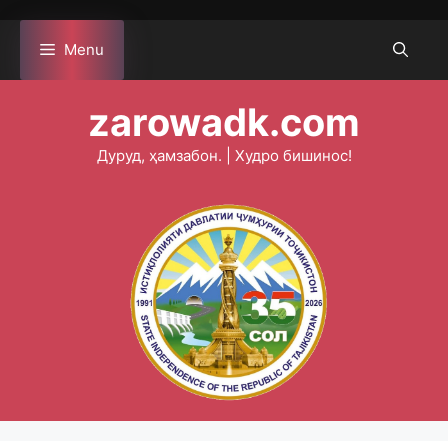
Skip
to
Menu
content
zarowadk.com
Дуруд, ҳамзабон. | Худро бишинос!