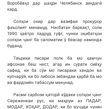
Воробёвҳо дар шаҳри Челябинск зиндагӣ
кард.
Солҳои охир дар вазифаи прокурор
фаъолият менамуд. Нисбатан барвақт, соли
1990 ҳаётро падруд гуфт, чунки оқибатҳои
солҳои ҷанг ба саломатии ӯ беасар намонда
буданд.
Таърихи писари полк ба мо ҳамчун
афсонае беш нест, агар ин сурати сиёҳу
сафед, ки ба сӯи мо писараки хандон ва
кулчарӯй, ки бо либоси зебандаи ҳарбӣ ба мо
ва фардоиён табассум мекунад.
Расми сарбози қаторӣ кӯдаки солҳои ҷанг
Сереженкаи рус, ки маҳрум аз ПАДАР,
МОДАР, ХОҲАР, ДОДАР, ки бо вуҷуди чунин