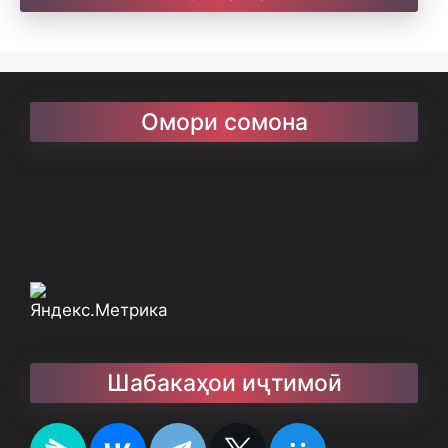
Омори сомона
Шабакаҳои иҷтимоӣ