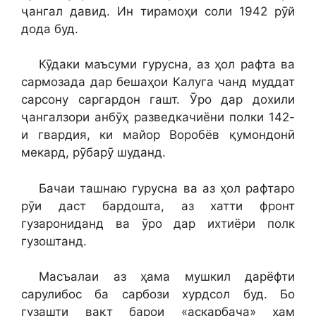
ҷангал давид. Ин тирамоҳи соли 1942 рӯй
дода буд.
Кӯдаки маъсуми гурусна, аз ҳол рафта ва
сармозада дар бешаҳои Калуга чанд муддат
сарсону саргардон гашт. Ӯро дар дохили
ҷангалзори анбӯҳ разведкачиёни полки 142-
и гвардия, ки майор Воробёв қумондонӣ
мекард, рӯбарӯ шуданд.
Бачаи ташнаю гурусна ва аз ҳол рафтаро
рӯи даст бардошта, аз хатти фронт
гузарониданд ва ӯро дар ихтиёри полк
гузоштанд.
Масъалаи аз ҳама мушкил дарёфти
сарулибос ба сарбози хурдсол буд. Бо
гузашти вақт барои «аскарбача» ҳам