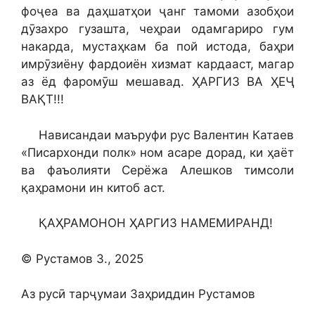
фоҷеа ва даҳшатҳои ҷанг тамоми азобҳои
дӯзахро гузашта, чеҳраи одамгариро гум
накарда, мустаҳкам ба пой истода, баҳри
имрӯзиёну фардоиён хизмат кардааст, магар
аз ёд фаромӯш мешавад. ҲАРГИЗ ВА ҲЕҶ
ВАҚТ!!!
Нависандаи маъруфи рус Валентин Катаев
«Писархонди полк» ном асаре дорад, ки ҳаёт
ва фаъолияти Серёжа Алешков тимсоли
қаҳрамони ин китоб аст.
ҚАҲРАМОНОН ҲАРГИЗ НАМЕМИРАНД!
© Рустамов З., 2025
Аз русӣ тарҷумаи Заҳриддин Рустамов