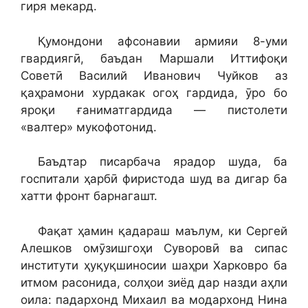
гиря мекард.
Қумондони афсонавии армияи 8-уми
гвардиягӣ, баъдан Маршали Иттифоқи
Советӣ Василий Иванович Чуйков аз
қаҳрамони хурдакак огоҳ гардида, ӯро бо
яроқи ғаниматгардида — пистолети
«валтер» мукофотонид.
Баъдтар писарбача ярадор шуда, ба
госпитали ҳарбӣ фиристода шуд ва дигар ба
хатти фронт барнагашт.
Фақат ҳамин қадараш маълум, ки Сергей
Алешков омӯзишгоҳи Суворовӣ ва сипас
институти ҳуқуқшиносии шаҳри Харковро ба
итмом расонида, солҳои зиёд дар назди аҳли
оила: падархонд Михаил ва модархонд Нина