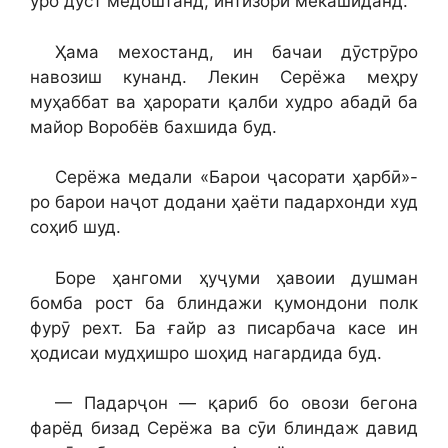
ӯро дӯст медоштанд, интизорӣ мекашиданд.
Ҳама мехостанд, ин бачаи дӯстрӯро
навозиш кунанд. Лекин Серёжа меҳру
муҳаббат ва ҳарорати қалби худро абадӣ ба
майор Воробёв бахшида буд.
Серёжа медали «Барои ҷасорати ҳарбӣ»-
ро барои наҷот додани ҳаёти падархонди худ
соҳиб шуд.
Боре ҳангоми ҳуҷуми ҳавоии душман
бомба рост ба блиндажи қумондони полк
фурӯ рехт. Ба ғайр аз писарбача касе ин
ҳодисаи мудҳишро шоҳид нагардида буд.
— Падарҷон — қариб бо овози бегона
фарёд бизад Серёжа ва сӯи блиндаж давид