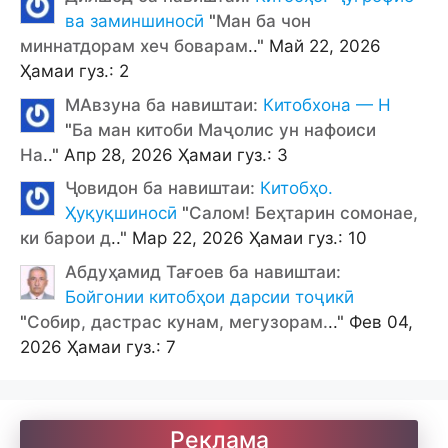
ва заминшиносӣ
"
Ман ба чон
миннатдорам хеч боварам
.." Май 22, 2026
Ҳамаи гуз.: 2
МАвзуна ба навиштаи:
Китобхона — Н
"
Ба ман китоби Маҷолис ун нафоиси
На
.." Апр 28, 2026 Ҳамаи гуз.: 3
Ҷовидон ба навиштаи:
Китобҳо.
Ҳуқуқшиносӣ
"
Салом! Беҳтарин сомонае,
ки барои д
.." Мар 22, 2026 Ҳамаи гуз.: 10
Абдуҳамид Тағоев ба навиштаи:
Бойгонии китобҳои дарсии тоҷикӣ
"
Собир, дастрас кунам, мегузорам.
.." Фев 04,
2026 Ҳамаи гуз.: 7
Реклама