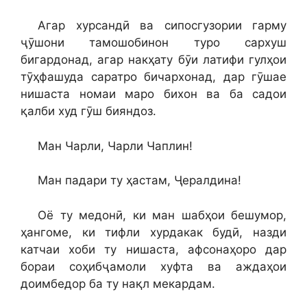
Агар хурсандӣ ва сипосгузории гарму
ҷӯшони тамошобинон туро сархуш
бигардонад, агар накҳату бӯи латифи гулҳои
тӯҳфашуда саратро бичархонад, дар гӯшае
нишаста номаи маро бихон ва ба садои
қалби худ гӯш бияндоз.
Ман Чарли, Чарли Чаплин!
Ман падари ту ҳастам, Ҷералдина!
Оё ту медонӣ, ки ман шабҳои бешумор,
ҳангоме, ки тифли хурдакак будӣ, назди
катчаи хоби ту нишаста, афсонаҳоро дар
бораи соҳибҷамоли хуфта ва аждаҳои
доимбедор ба ту нақл мекардам.