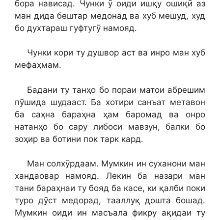
бора нависад. Чунки ӯ оиди ишқу ошиқӣ аз
ман дида бештар медонад ва хуб мешуд, худ
бо духтараш гуфтугӯ намояд.
Чунки кори ту душвор аст ва инро ман хуб
мефаҳмам.
Бадани ту танҳо бо пораи матои абрешим
пӯшида шудааст. Ба хотири санъат метавон
ба саҳна бараҳна ҳам баромад ва онро
натанҳо бо сару либоси мавзун, балки бо
зоҳир ва ботини пок тарк кард.
Ман солхӯрдаам. Мумкин ин суханони ман
хандаовар намояд. Лекин ба назари ман
тани бараҳнаи ту бояд ба касе, ки қалби поки
туро дӯст медорад, тааллуқ дошта бошад.
Мумкин оиди ин масъала фикру ақидаи ту