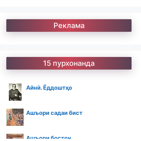
Реклама
15 пурхонанда
Айнӣ. Ёддоштҳо
Ашъори садаи бист
Ашъори бостон