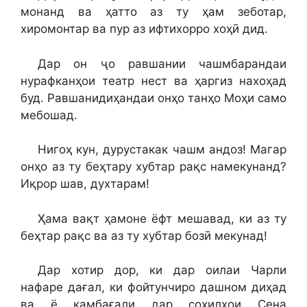
монанд ва ҳатто аз ту ҳам зеботар,
хиромонтар ва пур аз ифтихорро хоҳӣ дид.
Дар он ҷо равшании чашмбарандаи
нурафканҳои театр нест ва ҳаргиз нахоҳад
буд. Равшанидиҳандаи онҳо танҳо Моҳи само
мебошад.
Нигоҳ кун, дурустакак чашм андоз! Магар
онҳо аз ту беҳтару хубтар рақс намекунанд?
Иқрор шав, духтарам!
Ҳама вақт ҳамоне ёфт мешавад, ки аз ту
беҳтар рақс ва аз ту хубтар бозӣ мекунад!
Дар хотир дор, ки дар оилаи Чарли
нафаре дағал, ки фойтунчиро дашном диҳад
ва ё камбағали дар соҳилҳои Сена