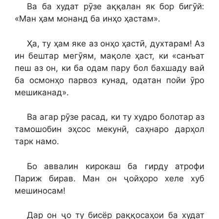
Ва ба худат рӯзе аққалан як бор бигӯй:
«Ман ҳам монанд ба инҳо ҳастам».
Ҳа, ту ҳам яке аз онҳо ҳастӣ, духтарам! Аз
ин бештар мегӯям, мақоле ҳаст, ки «санъат
пеш аз он, ки ба одам пару бол бахшаду вай
ба осмонҳо парвоз кунад, одатан пойи ӯро
мешиканад».
Ва агар рӯзе расад, ки ту худро болотар аз
тамошобин эҳсос мекунӣ, саҳнаро дарҳол
тарк намо.
Бо аввалин кирокаш ба гирду атрофи
Париж бирав. Ман он ҷойҳоро хеле хуб
мешиносам!
Дар он ҷо ту бисёр раққосаҳои ба худат