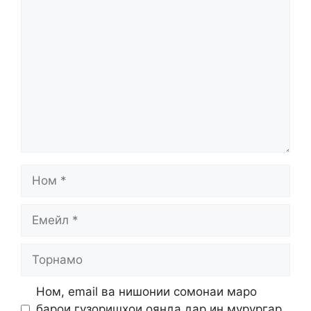
Comment
Ном
Емейл
Торнамо
Ном, email ва нишонии сомонаи маро
барои гузоришҳои оянда дар ин мурургар