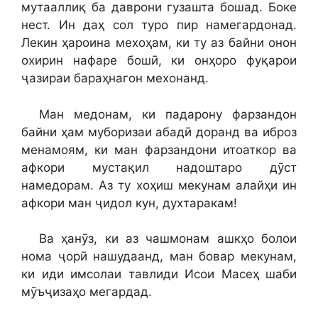
мутааллиқ ба даврони гузашта бошад. Боке
нест. Ин даҳ сол туро пир намегардонад.
Лекин ҳароина мехоҳам, ки ту аз байни онон
охирин нафаре бошӣ, ки онҳоро фуқарои
ҷазираи бараҳнагон мехонанд.
Ман медонам, ки падарону фарзандон
байни ҳам муборизаи абадӣ доранд ва иброз
менамоям, ки ман фарзандони итоаткор ва
афкори мустақил надоштаро дӯст
намедорам. Аз ту хоҳиш мекунам алайҳи ин
афкори ман ҷидол кун, духтаракам!
Ва ҳанӯз, ки аз чашмонам ашкҳо болои
нома ҷорӣ нашудаанд, ман бовар мекунам,
ки иди имсолаи тавлиди Исои Масеҳ шаби
мӯъҷизаҳо мегардад.