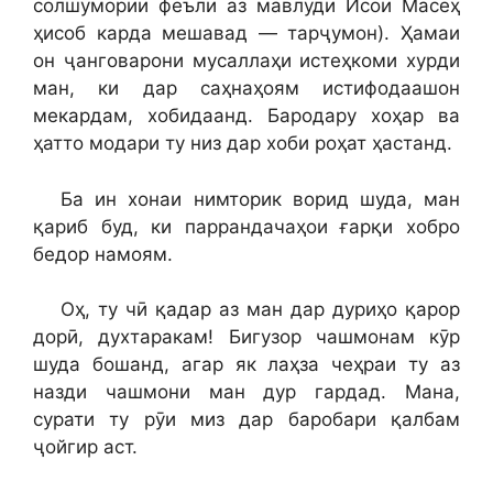
солшумории феълӣ аз мавлуди Исои Масеҳ
ҳисоб карда мешавад — тарҷумон). Ҳамаи
он ҷанговарони мусаллаҳи истеҳкоми хурди
ман, ки дар саҳнаҳоям истифодаашон
мекардам, хобидаанд. Бародару хоҳар ва
ҳатто модари ту низ дар хоби роҳат ҳастанд.
Ба ин хонаи нимторик ворид шуда, ман
қариб буд, ки паррандачаҳои ғарқи хобро
бедор намоям.
Оҳ, ту чӣ қадар аз ман дар дуриҳо қарор
дорӣ, духтаракам! Бигузор чашмонам кӯр
шуда бошанд, агар як лаҳза чеҳраи ту аз
назди чашмони ман дур гардад. Мана,
сурати ту рӯи миз дар баробари қалбам
ҷойгир аст.