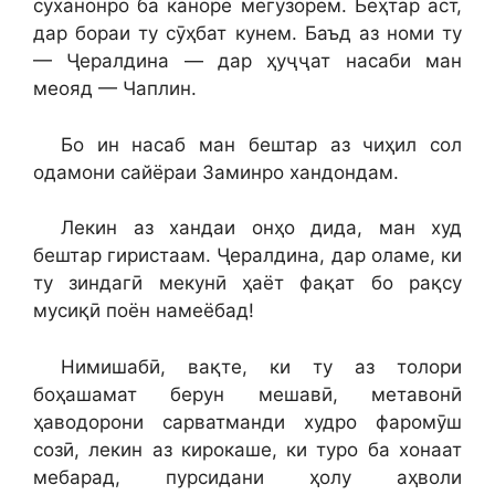
суханонро ба каноре мегузорем. Беҳтар аст,
дар бораи ту сӯҳбат кунем. Баъд аз номи ту
— Ҷералдина — дар ҳуҷҷат насаби ман
меояд — Чаплин.
Бо ин насаб ман бештар аз чиҳил сол
одамони сайёраи Заминро хандондам.
Лекин аз хандаи онҳо дида, ман худ
бештар гиристаам. Ҷералдина, дар оламе, ки
ту зиндагӣ мекунӣ ҳаёт фақат бо рақсу
мусиқӣ поён намеёбад!
Нимишабӣ, вақте, ки ту аз толори
боҳашамат берун мешавӣ, метавонӣ
ҳаводорони сарватманди худро фаромӯш
созӣ, лекин аз кирокаше, ки туро ба хонаат
мебарад, пурсидани ҳолу аҳволи