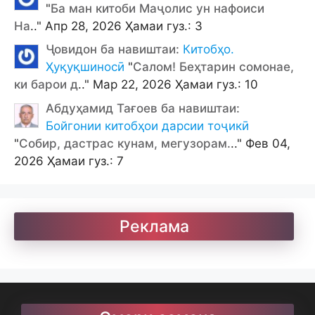
"
Ба ман китоби Маҷолис ун нафоиси
На
.." Апр 28, 2026 Ҳамаи гуз.: 3
Ҷовидон ба навиштаи:
Китобҳо.
Ҳуқуқшиносӣ
"
Салом! Беҳтарин сомонае,
ки барои д
.." Мар 22, 2026 Ҳамаи гуз.: 10
Абдуҳамид Тағоев ба навиштаи:
Бойгонии китобҳои дарсии тоҷикӣ
"
Собир, дастрас кунам, мегузорам.
.." Фев 04,
2026 Ҳамаи гуз.: 7
Реклама