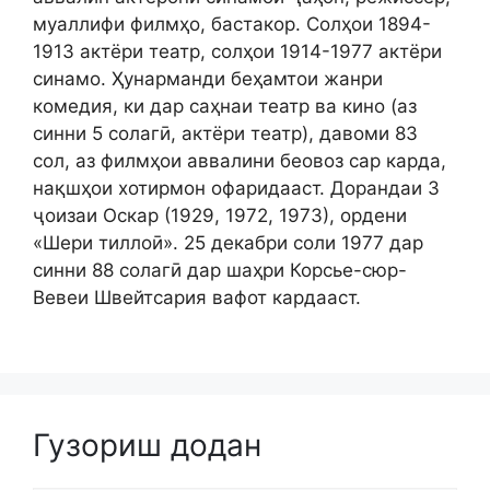
муаллифи филмҳо, бастакор. Солҳои 1894-
1913 актёри театр, солҳои 1914-1977 актёри
синамо. Ҳунарманди беҳамтои жанри
комедия, ки дар саҳнаи театр ва кино (аз
синни 5 солагӣ, актёри театр), давоми 83
сол, аз филмҳои аввалини беовоз сар карда,
нақшҳои хотирмон офаридааст. Дорандаи 3
ҷоизаи Оскар (1929, 1972, 1973), ордени
«Шери тиллоӣ». 25 декабри соли 1977 дар
синни 88 солагӣ дар шаҳри Корсье-сюр-
Вевеи Швейтсария вафот кардааст.
Гузориш додан