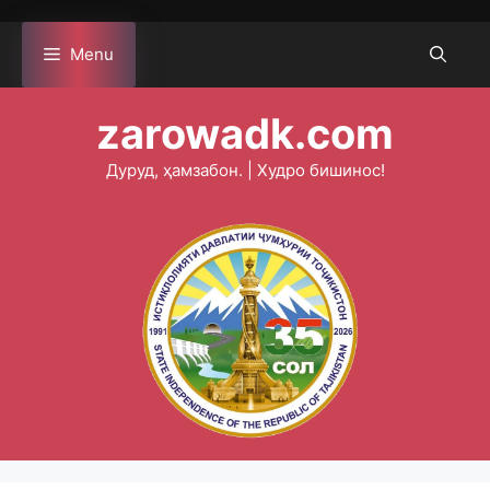
Skip
to
Menu
content
zarowadk.com
Дуруд, ҳамзабон. | Худро бишинос!