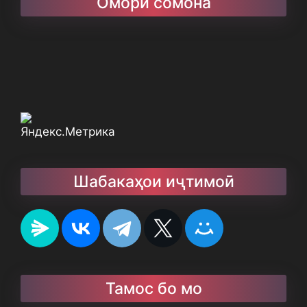
Омори сомона
Шабакаҳои иҷтимоӣ
Тамос бо мо