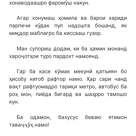
хонаводаашро фаромӯш накун.
Агар хонумаш ҳомила ва барои хариди
парпечи кӯдак пул надошта бошанд, як
миқдор маблағро ба киссааш гузор.
Ман супориш додам, ки ба ҳамин монанд
хароҷотҳои туро пардохт намоянд.
Гар ба касе кӯмак мекунӣ қатъиян бо
ҳисобу китоб рафтор намо. Ҳар сари чанд
вақт рафтуомадро тариқи метро, автобус ба
роҳ мон, пиёда бигард ва шаҳрро тамошо
кун.
Ба одамон, бахусус беваю ятимон
таваҷҷӯҳ намо!