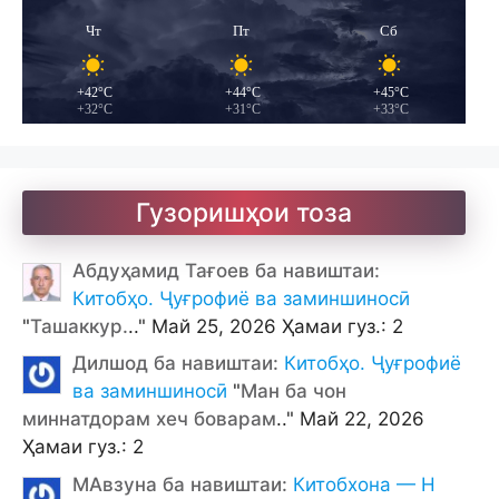
Чт
Пт
Сб
+42°C
+44°C
+45°C
+32°C
+31°C
+33°C
Гузоришҳои тоза
Абдуҳамид Тағоев ба навиштаи:
Китобҳо. Ҷуғрофиё ва заминшиносӣ
"
Ташаккур.
.." Май 25, 2026 Ҳамаи гуз.: 2
Дилшод ба навиштаи:
Китобҳо. Ҷуғрофиё
ва заминшиносӣ
"
Ман ба чон
миннатдорам хеч боварам
.." Май 22, 2026
Ҳамаи гуз.: 2
МАвзуна ба навиштаи:
Китобхона — Н