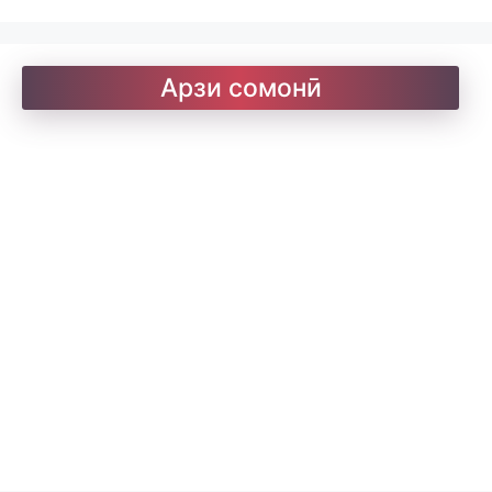
Барои хатмкунанда
Арзи сомонӣ
Китобхона
Дарсномаҳо
Қоидаҳои имло
Лоиқ. Модарнома
Рефератҳо-1