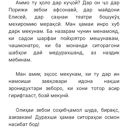
Аммо ту ҳоло дар куҷоӣ? Дар он ҷо дар
Порижи зебои афсонавӣ, дар майдони
Елисей, дар саҳнаи театри бошукӯҳ
мехиромию мерақсӣ. Ман ҳамаи инро хуб
дарк мекунам. Ба назарам чунин менамояд,
ки садои шарфаи пойҳоятро мешунавам,
чашмонатро, ки ба монанди ситорагони
шабҳои дай медурахшанд, аз наздик
мебинам.
Ман амиқ эҳсос мекунам, ки ту дар ин
намоиши завқовари идона нақши
эронидухтари зеборо, ки хони тотор асир
гирифтааст, бозӣ мекунӣ.
Олиҳаи зебои соҳибҷамол шуда, бирақс,
азизакам! Дурахши ҳамаи ситораҳои осмон
насибат бод!