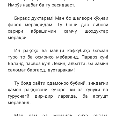
Имрӯз навбат ба ту расидааст.
Бирақс духтарам! Ман бо шалвори кӯҳнаи
фарох мерақсидам. Ту бошӣ дар либоси
ҳарири абрешимин ҳамчу шоҳдухтар
мерақсӣ.
Ин рақсҳо ва мавҷи кафкӯбиҳо баъзан
туро то ба осмонҳо мебаранд. Парвоз кун!
Баланд парвоз кун! Лекин, албатта, ба замин
саломат баргард, духтаракам!
Ту бояд ҳаёти одамонро бубинӣ, зиндагии
ҳамон раққосони кӯчаро, ки аз хунукӣ ва
гуруснагӣ дир-дир ларзида, ба арғушт
мераванд.
Ман ҳам ба монанди онҳо будам,