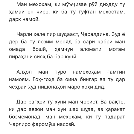
Ман мехоҳам, ки мӯъҷизае рӯй диҳаду ту
ҳамаи он чиро, ки ба ту гуфтан мехостам,
дарк намоӣ.
Чарли хеле пир шудааст, Ҷералдина. Зуд ё
дер ба ту лозим меояд ба сари қабри ман
омада бошӣ, ҳамчун аломати мотам
пираҳани сияҳ ба бар кунӣ.
Алҳол ман туро намехоҳам ғамгин
намоям. Гоҳ-гоҳе ба оина бингар ва ту дар
чеҳраи худ нишонаҳои маро хоҳӣ дид.
Дар рагҳои ту хуни ман ҷорист. Ва вақте,
ки дар авзои ман хун шах шуда, аз ҳаракат
бозмемонад, ман мехоҳам, ки ту падарат
Чарлиро фаромӯш насозӣ.