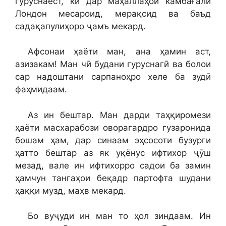
гуруснаест, ки дар маҳаллаҳои камбағали
Лондон месароид, мерақсид ва баъд
садақапулиҳоро ҷамъ мекард.
Афсонаи ҳаёти ман, ана ҳамин аст,
азизакам! Ман чӣ будани гуруснагӣ ва болои
сар надоштани сарпаноҳро хеле ба зудӣ
фаҳмидаам.
Аз ин бештар. Ман дарди таҳқиромези
ҳаёти масхарабози оворагардро гузаронида
бошам ҳам, дар синаам эҳсосоти бузурги
ҳатто бештар аз як уқёнус ифтихор ҷӯш
мезад, вале ин ифтихорро садои ба замин
ҳамчун тангаҳои беқадр партофта шудани
ҳаққи музд, маҳв мекард.
Бо вуҷуди ин ман то ҳол зиндаам. Ин