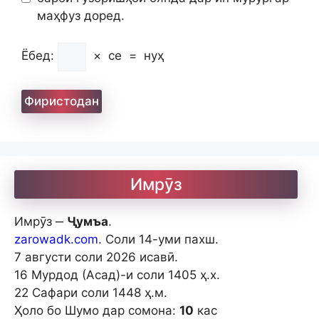
маҳфуз доред.
Ёбед:
×
се
=
нуҳ
Имрӯз
Имрӯз ‒
Ҷумъа
.
zarowadk.com
. Соли 14-уми пахш.
7 августи соли 2026 исавӣ.
16 Мурдод (Асад)-и соли 1405 ҳ.х.
22 Сафари соли 1448 ҳ.м.
Ҳоло бо Шумо дар сомона:
10
кас