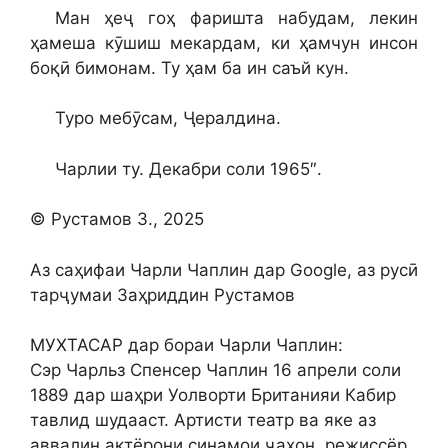
Ман ҳеҷ гоҳ фаришта набудам, лекин
ҳамеша кӯшиш мекардам, ки ҳамчун инсон
боқӣ бимонам. Ту ҳам ба ин саъй кун.
Туро мебӯсам, Ҷералдина.
Чарлии ту. Декабри соли 1965″.
© Рустамов З., 2025
Аз саҳифаи Чарли Чаплин дар Google, аз русӣ
тарҷумаи Заҳриддин Рустамов
МУХТАСАР дар бораи Чарли Чаплин:
Сэр Чарльз Спенсер Чаплин 16 апрели соли
1889 дар шаҳри Уолворти Британияи Кабир
тавлид шудааст. Артисти театр ва яке аз
аввалин актёрони синамои ҷаҳон, режиссёр,