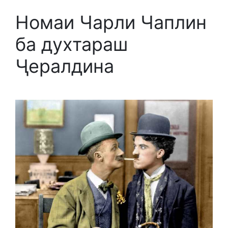
Номаи Чарли Чаплин
ба духтараш
Ҷералдина