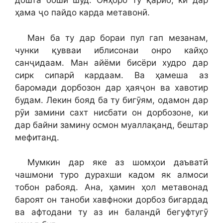
дошта бошӣ шуд. Онҳоро ту қариб, ки дар
ҳама ҷо пайдо карда метавонӣ.
Ман ба ту дар бораи пул гап мезанам,
чунки қувваи иблисонаи онро кайҳо
санҷидаам. Ман айёми бисёри худро дар
сирк сипарӣ кардаам. Ва ҳамеша аз
баромади дорбозон дар ҳаяҷон ва хавотир
будам. Лекин бояд ба ту бигӯям, одамон дар
рӯи замини сахт нисбати он дорбозоне, ки
дар байни замину осмон муаллақанд, бештар
мефитанд.
Мумкин дар яке аз шомҳои даъватӣ
чашмони туро дурахши кадом як алмоси
тобон рабояд. Ана, ҳамин ҳол метавонад
бароят он таноби хавфноки дорбоз бигардад
ва афтодани ту аз ин баландӣ бегуфтугӯ