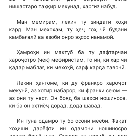
нишастаро таҳқир мекунад, ҳаргиз набуд.
Ман мемирам, лекин ту зиндагӣ хоҳӣ
кард. Ман мехоҳам, ту ҳеҷ гоҳ чӣ будани
камбағалӣ ва азоби онро эҳсос нанамоӣ.
Ҳамроҳи ин мактуб ба ту дафтарчаи
хароҷотро (чек) мефиристам, то ин, ки ҳар чӣ
қадар маблағ, ки мехоҳӣ, сарф карда тавонӣ.
Лекин ҳангоме, ки ду франкро хароҷот
мекунӣ, аз хотир набарор, ки франки сеюм —
аз они ту нест. Он бояд ба шахси ношиносе,
ки ба он эҳтиёҷ дорад, дода шавад.
Ин гуна одамро ту бо осонӣ меёбӣ. Фақат
хоҳиши дарёфти ин одамони ношиносро