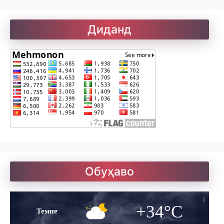
Рефератҳо-2
Диданд
Рубоиёти Хайём
Саъдӣ. Гулистон
Солатон чист?
Обуҳаво
Улуғзода. Субҳи ҷавонӣ
+34°C
Темпе
Ҷомӣ – чанд ғазал