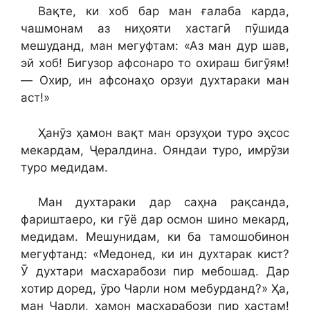
Вақте, ки хоб бар ман ғалаба карда,
чашмонам аз ниҳояти хастагӣ пӯшида
мешуданд, ман мегуфтам: «Аз ман дур шав,
эй хоб! Бигузор афсонаро то охираш бигӯям!
— Охир, ин афсонаҳо орзуи духтараки ман
аст!»
Ҳанӯз ҳамон вақт ман орзуҳои туро эҳсос
мекардам, Ҷералдина. Ояндаи туро, имрӯзи
туро медидам.
Ман духтараки дар саҳна рақсанда,
фариштаеро, ки гӯё дар осмон шино мекард,
медидам. Мешунидам, ки ба тамошобинон
мегуфтанд: «Медонед, ки ин духтарак кист?
Ӯ духтари масхарабози пир мебошад. Дар
хотир доред, ӯро Чарли ном мебурданд?» Ҳа,
ман Чарли, ҳамон масхарабози пир ҳастам!