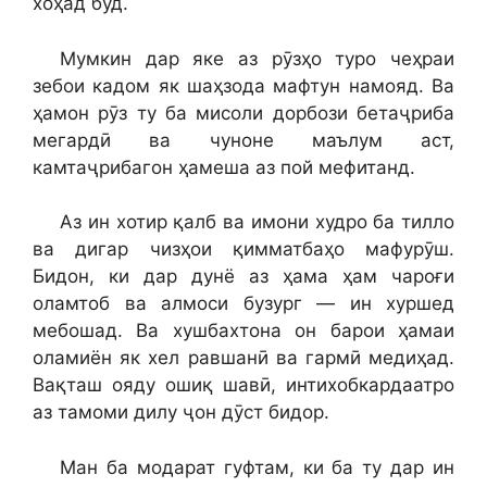
хоҳад буд.
Мумкин дар яке аз рӯзҳо туро чеҳраи
зебои кадом як шаҳзода мафтун намояд. Ва
ҳамон рӯз ту ба мисоли дорбози бетаҷриба
мегардӣ ва чуноне маълум аст,
камтаҷрибагон ҳамеша аз пой мефитанд.
Аз ин хотир қалб ва имони худро ба тилло
ва дигар чизҳои қимматбаҳо мафурӯш.
Бидон, ки дар дунё аз ҳама ҳам чароғи
оламтоб ва алмоси бузург — ин хуршед
мебошад. Ва хушбахтона он барои ҳамаи
оламиён як хел равшанӣ ва гармӣ медиҳад.
Вақташ ояду ошиқ шавӣ, интихобкардаатро
аз тамоми дилу ҷон дӯст бидор.
Ман ба модарат гуфтам, ки ба ту дар ин