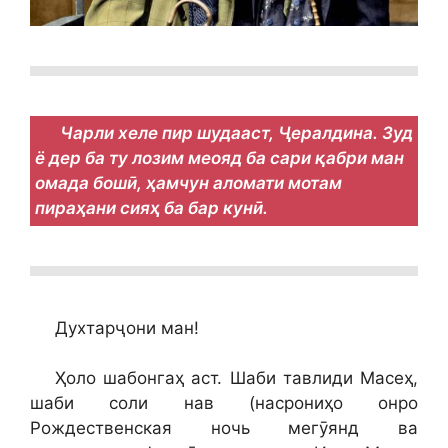
Чарли хеле пир шудааст, Ҷералдина. Зуд
ё дер ба ту лозим меояд ба сари қабри ман
омада бошӣ, ҳамчун аломати мотам
пираҳани сияҳ ба бар кунӣ.
Духтарҷони ман!
Ҳоло шабонгаҳ аст. Шаби тавлиди Масеҳ,
шаби соли нав (насрониҳо онро
Рождественская ночь мегӯянд ва