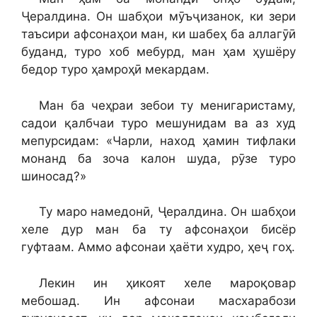
Ҷералдина. Он шабҳои мӯъҷизанок, ки зери
таъсири афсонаҳои ман, ки шабеҳ ба аллагӯӣ
буданд, туро хоб мебурд, ман ҳам ҳушёру
бедор туро ҳамроҳӣ мекардам.
Ман ба чеҳраи зебои ту менигаристаму,
садои қалбчаи туро мешунидам ва аз худ
мепурсидам: «Чарли, наход ҳамин тифлаки
монанд ба зоча калон шуда, рӯзе туро
шиносад?»
Ту маро намедонӣ, Ҷералдина. Он шабҳои
хеле дур ман ба ту афсонаҳои бисёр
гуфтаам. Аммо афсонаи ҳаёти худро, ҳеҷ гоҳ.
Лекин ин ҳикоят хеле мароқовар
мебошад. Ин афсонаи масхарабози