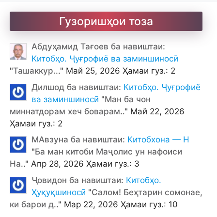
Гузоришҳои тоза
Абдуҳамид Тағоев ба навиштаи:
Китобҳо. Ҷуғрофиё ва заминшиносӣ
"
Ташаккур.
.." Май 25, 2026 Ҳамаи гуз.: 2
Дилшод ба навиштаи:
Китобҳо. Ҷуғрофиё
ва заминшиносӣ
"
Ман ба чон
миннатдорам хеч боварам
.." Май 22, 2026
Ҳамаи гуз.: 2
МАвзуна ба навиштаи:
Китобхона — Н
"
Ба ман китоби Маҷолис ун нафоиси
На
.." Апр 28, 2026 Ҳамаи гуз.: 3
Ҷовидон ба навиштаи:
Китобҳо.
Ҳуқуқшиносӣ
"
Салом! Беҳтарин сомонае,
ки барои д
.." Мар 22, 2026 Ҳамаи гуз.: 10