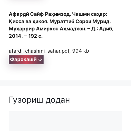
Афардӣ Сайф Раҳимзод. Чашми саҳар:
Қисса ва ҳикоя. Мураттиб Сорои Мурид.
Муҳаррир Амирхон Аҳмадхон. – Д.: Адиб,
2014. ‒ 192 с.
afardi_chashmi_sahar.pdf, 994 kb
Фарокашӣ ↓
Гузориш додан
Comment