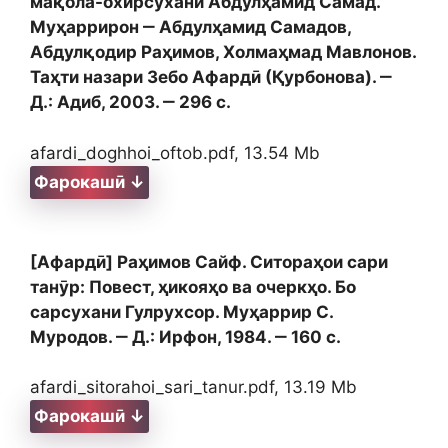
мақола-охирсухани Абдулҳамид Самад.
Муҳаррирон ‒ Абдулҳамид Самадов,
Абдулқодир Раҳимов, Холмаҳмад Мавлонов.
Таҳти назари Зебо Афардӣ (Қурбонова). ‒
Д.: Адиб, 2003. ‒ 296 с.
afardi_doghhoi_oftob.pdf, 13.54 Mb
Фарокашӣ ↓
[Афардӣ] Раҳимов Сайф. Ситораҳои сари
танӯр: Повест, ҳикояҳо ва очеркҳо. Бо
сарсухани Гулрухсор. Муҳаррир С.
Муродов. ‒ Д.: Ирфон, 1984. ‒ 160 с.
afardi_sitorahoi_sari_tanur.pdf, 13.19 Mb
Фарокашӣ ↓