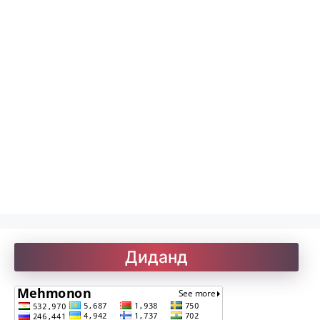
Китобхона
Дарсномаҳо
Қоидаҳои имло
Лоиқ. Модарнома
Рефератҳо-1
Диданд
Рефератҳо-2