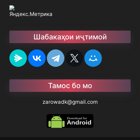
Шабакаҳои иҷтимоӣ
Тамос бо мо
zarowadk@gmail.com