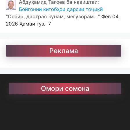
Абдуҳамид Тағоев ба навиштаи:
Бойгонии китобҳои дарсии тоҷикӣ
"
Собир, дастрас кунам, мегузорам.
.." Фев 04,
2026 Ҳамаи гуз.: 7
Реклама
Омори сомона