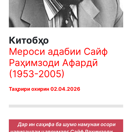
Китобҳо
Мероси адабии Сайф
Раҳимзоди Афардӣ
(1953-2005)
Таҳрири охирин 02.04.2026
Дар ин саҳифа ба шумо намунаи осори
нависандаи ҷавонмарг Сайф Раҳимзоди