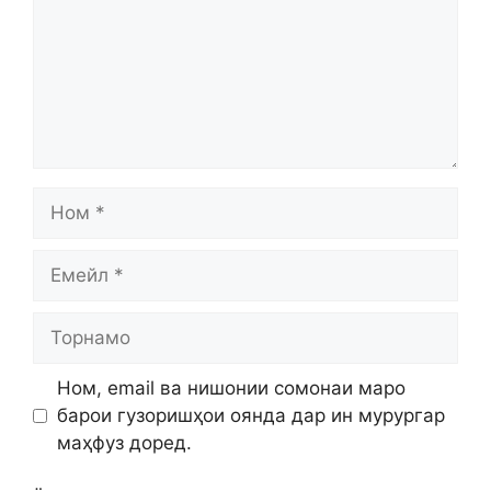
Ном
Емейл
Торнамо
Ном, email ва нишонии сомонаи маро
барои гузоришҳои оянда дар ин мурургар
маҳфуз доред.