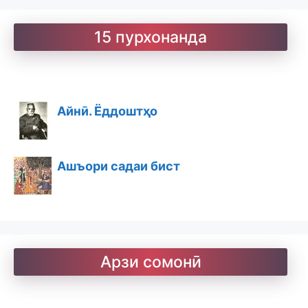
15 пурхонанда
Айнӣ. Ёддоштҳо
Ашъори садаи бист
Ашъори бостон
Арзи сомонӣ
Барои хатмкунанда