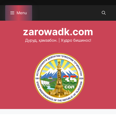
Skip
to
Menu
content
zarowadk.com
Дуруд, ҳамзабон. | Худро бишинос!