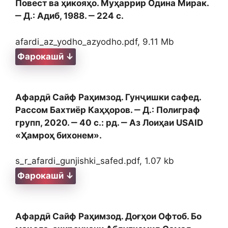
Повест ва ҳикояҳо. Муҳаррир Одина Мирак.
‒ Д.: Адиб, 1988. ‒ 224 с.
afardi_az_yodho_azyodho.pdf, 9.11 Mb
Фарокашӣ ↓
Афардӣ Сайф Раҳимзод. Гунҷишки сафед.
Рассом Бахтиёр Каҳҳоров. ‒ Д.: Полиграф
групп, 2020. ‒ 40 с.: рд. ‒ Аз Лоиҳаи USAID
«Ҳамроҳ бихонем».
s_r_afardi_gunjishki_safed.pdf, 1.07 kb
Фарокашӣ ↓
Афардӣ Сайф Раҳимзод. Доғҳои Офтоб. Бо