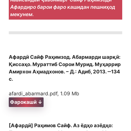
Афардиро барои фаро кашидан пешниҳод
мекунем.
Афардӣ Сайф Раҳимзод. Абармарди шарқӣ:
Қиссаҳо. Мураттиб Сорои Мурид. Муҳаррир
Амирхон Аҳмадхонов. – Д.: Адиб, 2013. ‒134
с.
afardi_abarmard.pdf, 1.09 Mb
Фарокашӣ ↓
[Афардӣ] Раҳимов Сайф. Аз ёдҳо азёдҳо: