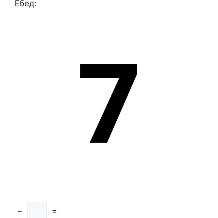
Ёбед:
−
=