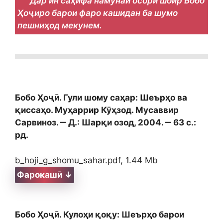
Дар ин саҳифа намунаи осори шоир Бобо
Ҳоҷиро барои фаро кашидан ба шумо
пешниҳод мекунем.
Бобо Ҳоҷӣ. Гули шому саҳар: Шеърҳо ва
қиссаҳо. Муҳаррир Кӯҳзод. Мусаввир
Сарвиноз. ‒ Д.: Шарқи озод, 2004. ‒ 63 с.:
рд.
b_hoji_g_shomu_sahar.pdf, 1.44 Mb
Фарокашӣ ↓
Бобо Ҳоҷӣ. Кулоҳи қоқу: Шеърҳо барои