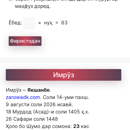
маҳфуз доред.
Ёбед:
×
нуҳ
=
63
Имрӯз
Имрӯз ‒
Якшанбе
.
zarowadk.com
. Соли 14-уми пахш.
9 августи соли 2026 исавӣ.
18 Мурдод (Асад)-и соли 1405 ҳ.х.
26 Сафари соли 1448
Ҳоло бо Шумо дар сомона:
23
кас