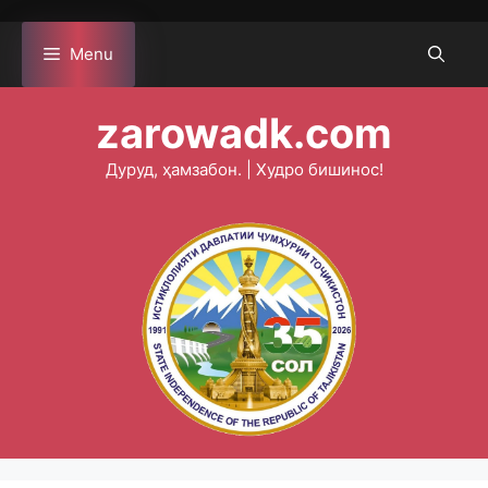
Skip
to
Menu
content
zarowadk.com
Дуруд, ҳамзабон. | Худро бишинос!