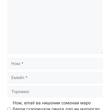
Comment
Ном
Емейл
Торнамо
Ном, email ва нишонии сомонаи маро
барои гузоришҳои оянда дар ин мурургар