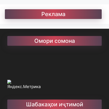
Реклама
Омори сомона
Шабакаҳои иҷтимоӣ