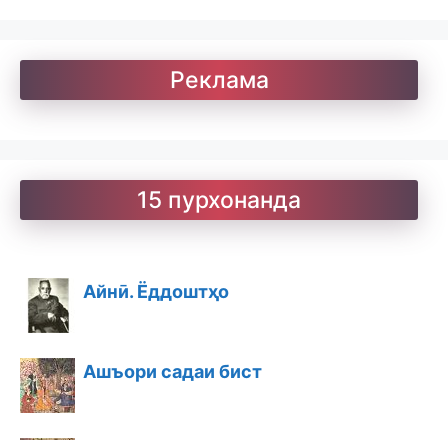
Реклама
15 пурхонанда
Айнӣ. Ёддоштҳо
Ашъори садаи бист
Ашъори бостон