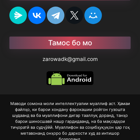
Тамос бо мо
zarowadk@gmail.com
Маводи сомона моли интеллектуалии муаллиф аст. Ҳамаи
файлҳо, ки барои хондану фарокашии ройгон гузошта
шудаанд ва ба муаллифони дигар тааллуқ доранд, танҳо
барои шиносшавӣ нашр гардидаанд, на ба мақсадҳои
тиҷоратӣ ва судҷӯйӣ. Муаллифон ва соҳибҳуқуқон ҳар гоҳ
метавонанд онҳоро бо дархости худ аз интишор
боздоранд.