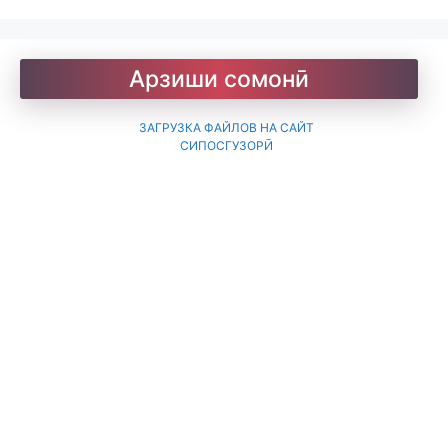
Барои хатмкунанда
Арзиши сомонӣ
ЗАГРУЗКА ФАЙЛОВ НА САЙТ
СИПОСГУЗОРӢ
Китобхона
Дарсномаҳо
Қоидаҳои имло
Лоиқ. Модарнома
Рефератҳо-1