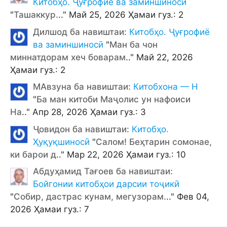
Китобҳо. Ҷуғрофиё ва заминшиносӣ
"
Ташаккур.
.." Май 25, 2026 Ҳамаи гуз.: 2
Дилшод ба навиштаи:
Китобҳо. Ҷуғрофиё
ва заминшиносӣ
"
Ман ба чон
миннатдорам хеч боварам
.." Май 22, 2026
Ҳамаи гуз.: 2
МАвзуна ба навиштаи:
Китобхона — Н
"
Ба ман китоби Маҷолис ун нафоиси
На
.." Апр 28, 2026 Ҳамаи гуз.: 3
Ҷовидон ба навиштаи:
Китобҳо.
Ҳуқуқшиносӣ
"
Салом! Беҳтарин сомонае,
ки барои д
.." Мар 22, 2026 Ҳамаи гуз.: 10
Абдуҳамид Тағоев ба навиштаи:
Бойгонии китобҳои дарсии тоҷикӣ
"
Собир, дастрас кунам, мегузорам.
.." Фев 04,
2026 Ҳамаи гуз.: 7