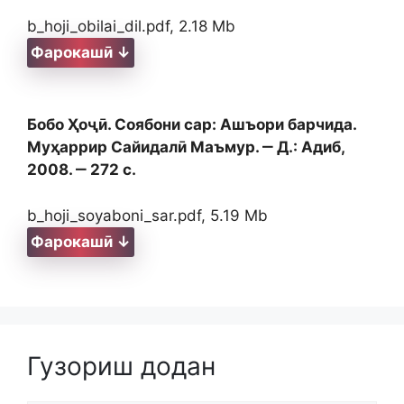
b_hoji_obilai_dil.pdf, 2.18 Mb
Фарокашӣ ↓
Бобо Ҳоҷӣ. Соябони сар: Ашъори барчида.
Муҳаррир Сайидалӣ Маъмур. ‒ Д.: Адиб,
2008. ‒ 272 с.
b_hoji_soyaboni_sar.pdf, 5.19 Mb
Фарокашӣ ↓
Гузориш додан