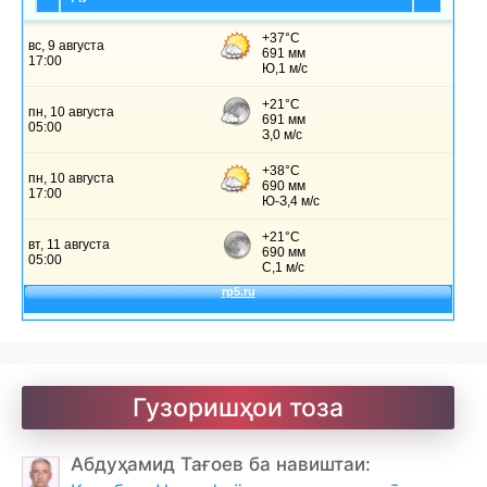
Ҷомӣ – чанд ғазал
Гузоришҳои тоза
Абдуҳамид Тағоев ба навиштаи: