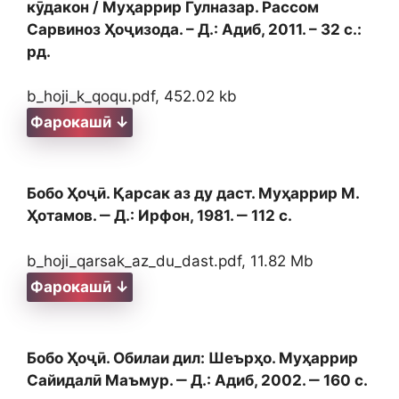
кӯдакон / Муҳаррир Гулназар. Рассом
Сарвиноз Ҳоҷизода. – Д.: Адиб, 2011. – 32 с.:
рд.
b_hoji_k_qoqu.pdf, 452.02 kb
Фарокашӣ ↓
Бобо Ҳоҷӣ. Қарсак аз ду даст. Муҳаррир М.
Ҳотамов. ‒ Д.: Ирфон, 1981. ‒ 112 с.
b_hoji_qarsak_az_du_dast.pdf, 11.82 Mb
Фарокашӣ ↓
Бобо Ҳоҷӣ. Обилаи дил: Шеърҳо. Муҳаррир
Сайидалӣ Маъмур. ‒ Д.: Адиб, 2002. ‒ 160 с.