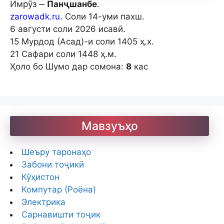
Имрӯз ‒
Панҷшанбе
.
zarowadk.ru
. Соли 14-уми пахш.
6 августи соли 2026 исавӣ.
15 Мурдод (Асад)-и соли 1405 ҳ.х.
21 Сафари соли 1448 ҳ.м.
Ҳоло бо Шумо дар сомона:
8
кас
Мавзуъҳо
Шеъру таронаҳо
Забони тоҷикӣ
Кӯҳистон
Компутар (Роёна)
Электрика
Сарнавишти тоҷик