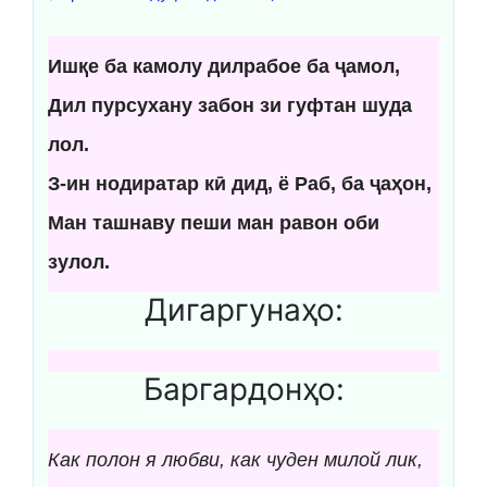
Ишқе ба камолу дилрабое ба ҷамол,
Дил пурсухану забон зи гуфтан шуда
лол.
З-ин нодиратар кӣ дид, ё Раб, ба ҷаҳон,
Ман ташнаву пеши ман равон оби
зулол.
Дигаргунаҳо:
Баргардонҳо:
Как полон я любви, как чуден милой лик,