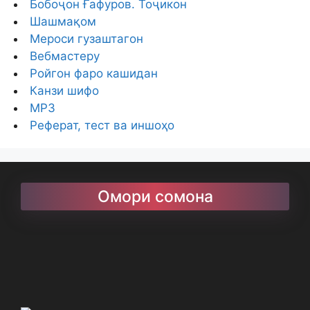
Бобоҷон Ғафуров. Тоҷикон
Шашмақом
Мероси гузаштагон
Вебмастеру
Ройгон фаро кашидан
Канзи шифо
MP3
Реферат, тест ва иншоҳо
Омори сомона