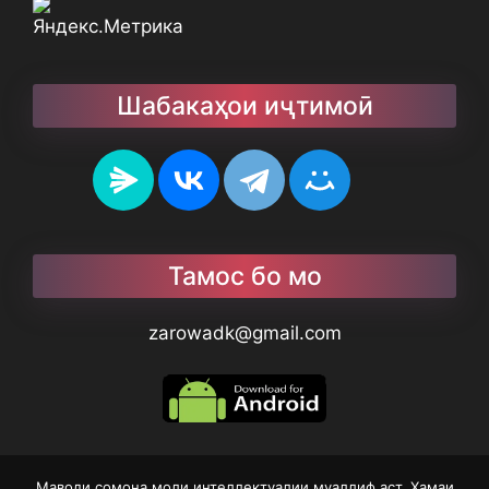
Шабакаҳои иҷтимоӣ
Тамос бо мо
zarowadk@gmail.com
Маводи сомона моли интеллектуалии муаллиф аст. Ҳамаи