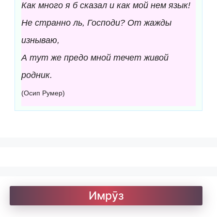
Как много я б сказал и как мой нем язык!
Не странно ль, Господи? От жажды
изнываю,
А тут же предо мной течет живой
родник.
(Осип Румер)
Имрӯз