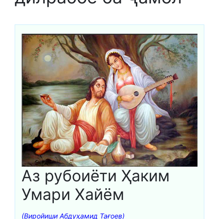
Аз рубоиёти Ҳаким
Умари Хайём
(Виройиши Абдуҳамид Тағоев)