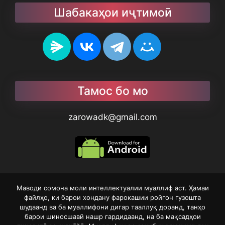
Шабакаҳои иҷтимоӣ
Тамос бо мо
zarowadk@gmail.com
Маводи сомона моли интеллектуалии муаллиф аст. Ҳамаи
файлҳо, ки барои хондану фарокашии ройгон гузошта
шудаанд ва ба муаллифони дигар тааллуқ доранд, танҳо
барои шиносшавӣ нашр гардидаанд, на ба мақсадҳои