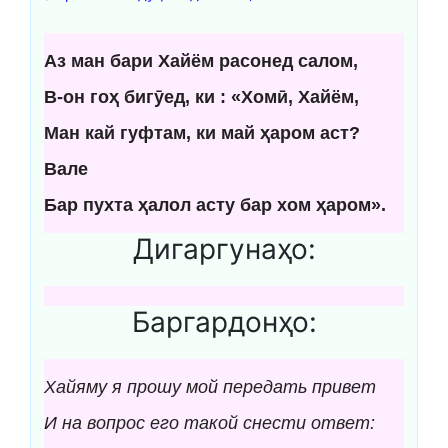
Аз ман бари Хайём расонед салом,
В-он гоҳ бигӯед, ки : «Хомӣ, Хайём,
Ман кай гуфтам, ки май ҳаром аст?
Вале
Бар пухта ҳалол асту бар хом ҳаром».
Дигаргунаҳо:
Баргардонҳо:
Хайяму я прошу мой передать привет
И на вопрос его такой снести ответ: