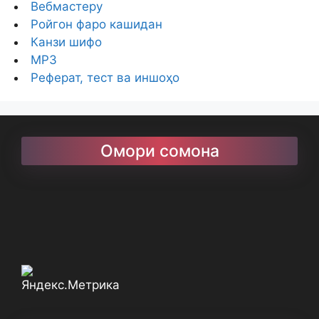
Вебмастеру
Ройгон фаро кашидан
Канзи шифо
MP3
Реферат, тест ва иншоҳо
Омори сомона