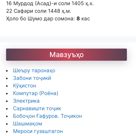
16 Мурдод (Асад)-и соли 1405 ҳ.х.
22 Сафари соли 1448 ҳ.м.
Ҳоло бо Шумо дар сомона:
8
кас
Мавзуъҳо
Шеъру таронаҳо
Забони тоҷикӣ
Кӯҳистон
Компутар (Роёна)
Электрика
Сарнавишти тоҷик
Бобоҷон Ғафуров. Тоҷикон
Шашмақом
Мероси гузаштагон