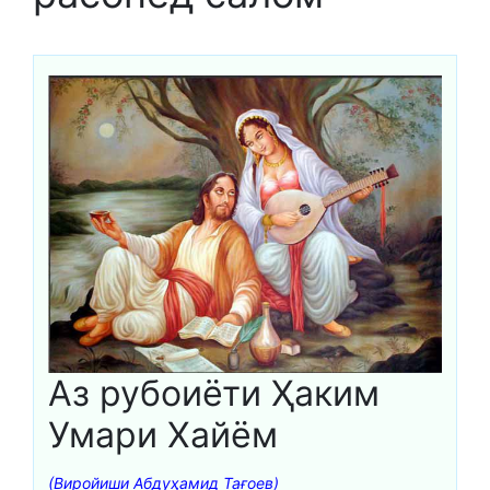
Аз рубоиёти Ҳаким
Умари Хайём
(Виройиши Абдуҳамид Тағоев)