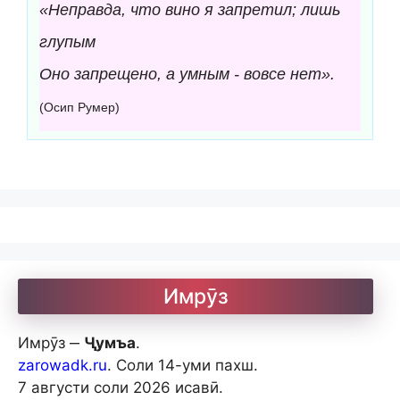
«Неправда, что вино я запретил; лишь
глупым
Оно запрещено, а умным - вовсе нет».
(Осип Румер)
Имрӯз
Имрӯз ‒
Ҷумъа
.
zarowadk.ru
. Соли 14-уми пахш.
7 августи соли 2026 исавӣ.