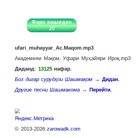
Фаро кашидан
20
ufari_muhayyar_Ac.Maqom.mp3
Академияи Мақом. Уфари Муҳайяри Ироқ.mp3
Диданд:
13125
нафар.
Боз дигар сурудҳои Шашмақом
→ Дидан.
Другие песни Шашмакома
→ Перейти.
© 2013-2026
zarowadk.com