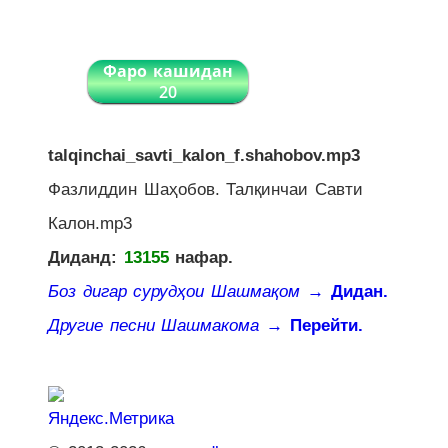
Фаро кашидан
20
talqinchai_savti_kalon_f.shahobov.mp3
Фазлиддин Шаҳобов. Талқинчаи Савти
Калон.mp3
Диданд:
13155
нафар.
Боз дигар сурудҳои Шашмақом
→ Дидан.
Другие песни Шашмакома
→ Перейти.