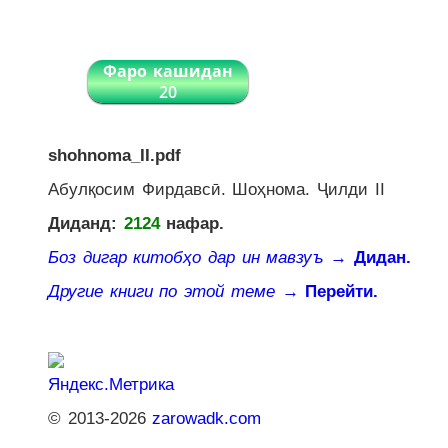
Фаро кашидан
20
shohnoma_II.pdf
Абулқосим Фирдавсӣ. Шоҳнома. Ҷилди II
Диданд:
2124
нафар.
Боз дигар китобҳо дар ин мавзуъ
→ Дидан.
Другие книги по этой теме
→ Перейти.
© 2013-2026
zarowadk.com